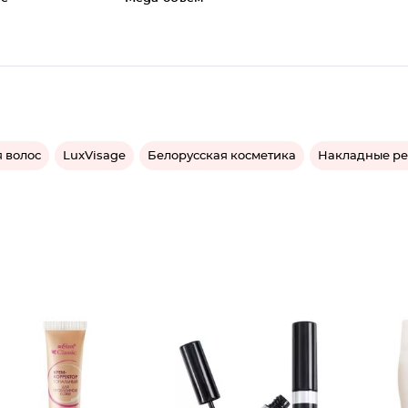
 волос
LuxVisage
Белорусская косметика
Накладные р