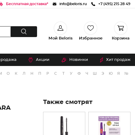
Бесплатная доставка*
info@beloris.ru
+7 (495) 215 28 49
Мой Beloris
Избранное
Корзина
продажа
Акции
Новинки
Хит продаж
М
О
К
Л
Н
П
Р
С
Т
У
Ф
Ч
Ш
Э
Ю
Я
№
Также смотрят
ARA