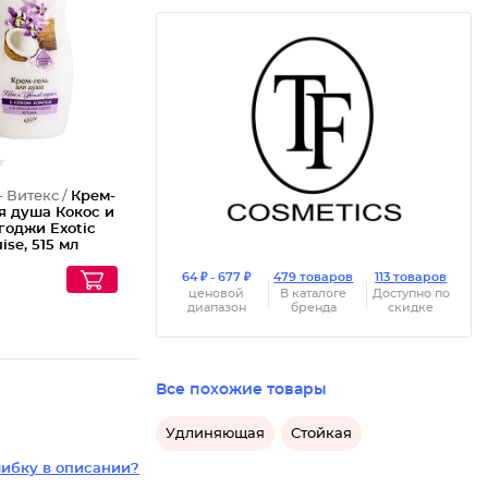
Крем-ге
- Витекс /
Крем-
я душа Кокос и
годжи Exotic
ise, 515 мл
64 ₽ - 677 ₽
479 товаров
113 товаров
ценовой
В каталоге
Доступно по
диапазон
бренда
скидке
Все похожие товары
Удлиняющая
Стойкая
ибку в описании?