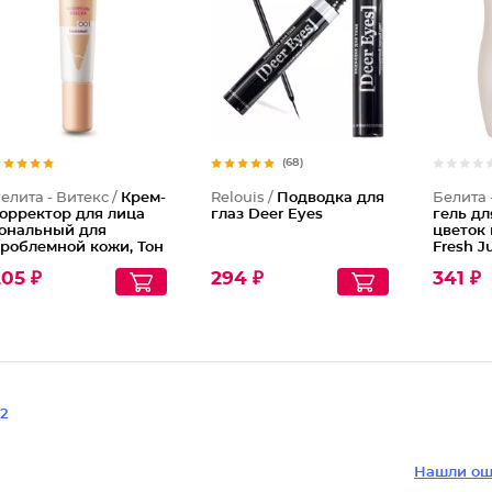
Крем-ко
(68)
елита - Витекс /
Крем-
Relouis /
Подводка для
Белита 
орректор для лица
глаз Deer Eyes
гель дл
ональный для
цветок 
роблемной кожи, Тон
Fresh Ju
01 Бежевый
05 ₽
294 ₽
341 ₽
2
Нашли ош