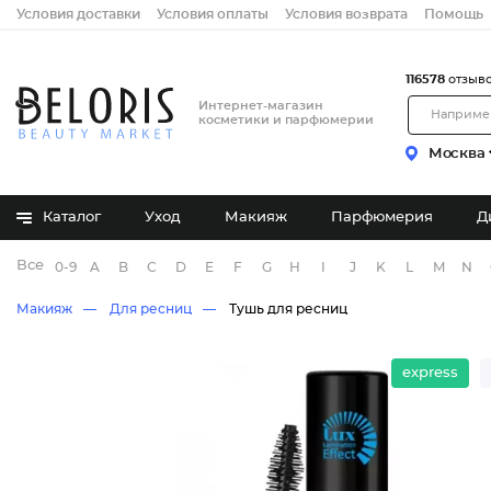
Условия доставки
Условия оплаты
Условия возврата
Помощь
116578
отзыв
Интернет-магазин
косметики и парфюмерии
Москва
Каталог
Уход
Макияж
Парфюмерия
Д
Все бренды
0-9
A
B
C
D
E
F
G
H
I
J
K
L
M
N
Макияж
Для ресниц
Тушь для ресниц
express