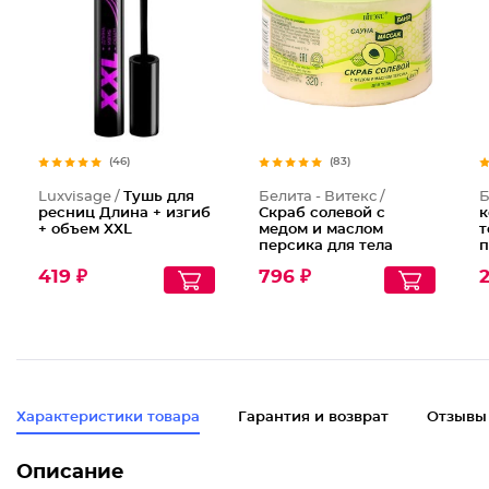
(46)
(83)
Luxvisage /
Тушь для
Белита - Витекс /
Б
ресниц Длина + изгиб
Скраб солевой с
к
+ объем XXL
медом и маслом
т
персика для тела
п
0
419 ₽
796 ₽
2
Характеристики товара
Гарантия и возврат
Отзывы
Описание