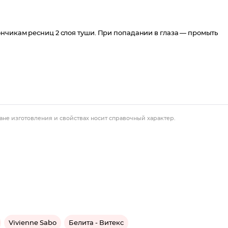
нчикам ресниц 2 слоя туши. При попадании в глаза — промыть
ане изготовления и свойствах носит справочный характер.
Vivienne Sabo
Белита - Витекс