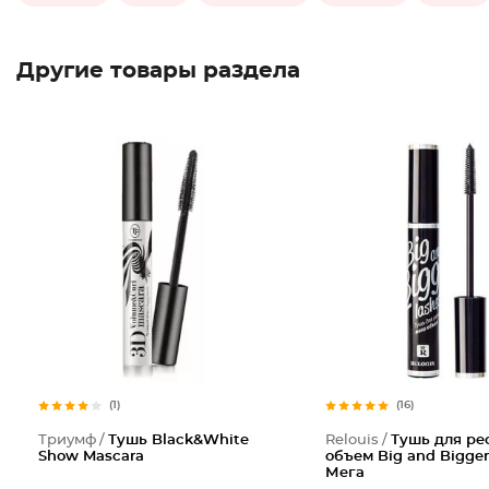
Другие товары раздела
(1)
(16)
Триумф /
Тушь Black&White
Relouis /
Тушь для ре
Show Mascara
объем Big and Bigger
Мега