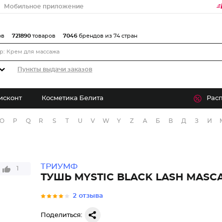
Мобильное приложение
ов
721890
товаров
7046
брендов из 74 стран
Пункты выдачи заказов
исконт
Косметика Белита
Рас
O
P
Q
R
S
T
U
V
W
Y
Z
А
Б
В
Д
З
И
ТРИУМФ
1
ТУШЬ MYSTIC BLACK LASH MASC
2 отзыва
Поделиться: