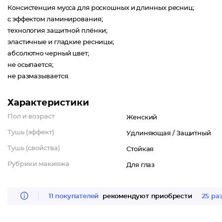
Консистенция мусса для роскошных и длинных ресниц;
с эффектом ламинирования;
технология защитной плёнки;
эластичные и гладкие ресницы;
абсолютно черный цвет;
не осыпается;
не размазывается.
Характеристики
Пол и возраст
Женский
Тушь (эффект)
Удлиняющая /
Защитный
Тушь (свойства)
Стойкая
Рубрики макияжа
Для глаз
11 покупателей
рекомендуют приобрести
25 ра