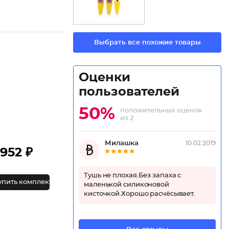
Выбрать все похожие товары
Оценки
пользователей
50%
положительных оценок
из 2
Милашка
10.02.2019
952 ₽
Тушь не плохая.Без запаха с
упить комплект
маленькой силиконовой
кисточкой.Хорошо расчёсывает.