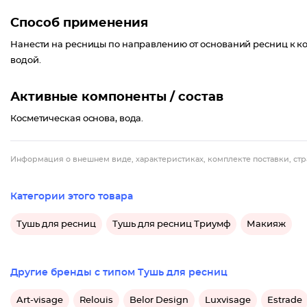
Способ применения
Нанести на ресницы по направлению от оснований ресниц к ко
водой.
Активные компоненты / состав
Косметическая основа, вода.
Информация о внешнем виде, характеристиках, комплекте поставки, стр
Категории этого товара
Тушь для ресниц
Тушь для ресниц Триумф
Макияж
Другие бренды с типом Тушь для ресниц
Art-visage
Relouis
Belor Design
Luxvisage
Estrade