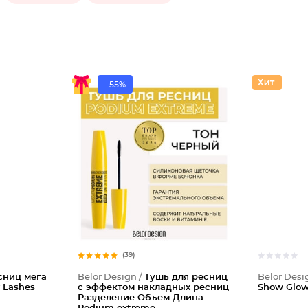
-55%
(39)
сниц мега
Belor Design /
Тушь для ресниц
Belor Desi
 Lashes
с эффектом накладных ресниц
Show Glow
Разделение Объем Длина