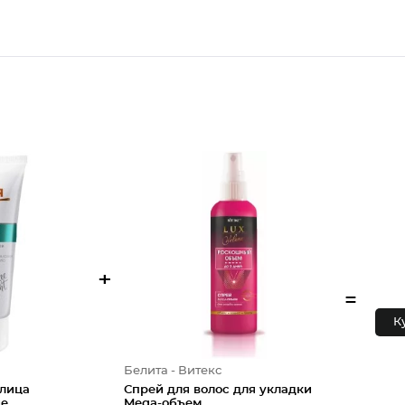
+
=
К
Белита - Витекс
 лица
Спрей для волос для укладки
ие
Mega-объем