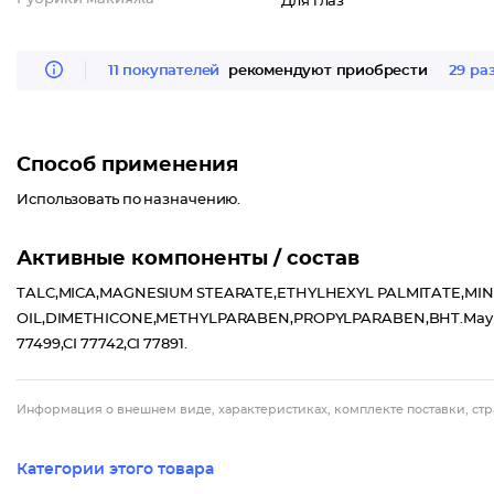
Для глаз
11 покупателей
рекомендуют приобрести
29 ра
Способ применения
Использовать по назначению.
Активные компоненты / состав
TALC,MICA,MAGNESIUM STEARATE,ETHYLHEXYL PALMITATE,MI
OIL,DIMETHICONE,METHYLPARABEN,PROPYLPARABEN,BHT.May contain 
77499,CI 77742,CI 77891.
Информация о внешнем виде, характеристиках, комплекте поставки, стр
Категории этого товара