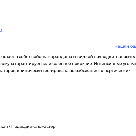
3
Нашли ош
сочетает в себе свойства карандаша и жидкой подводки: наносить
ормула гарантирует великолепное покрытие. Интенсивные угольн
заторов, клинически тестирована во избежание аллергических
кая /
Подводка-фломастер