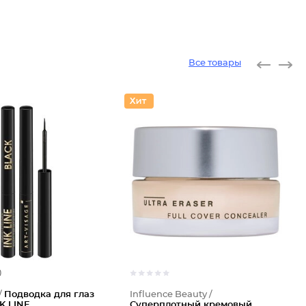
Все товары
)
/
Подводка для глаз
Influence Beauty /
K LINE
Суперплотный кремовый