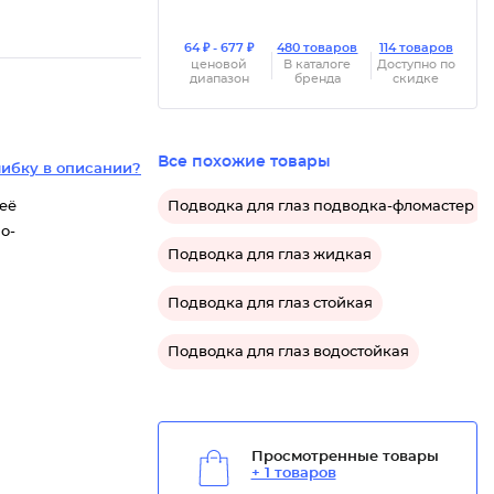
64 ₽ - 677 ₽
480 товаров
114 товаров
ценовой
В каталоге
Доступно по
диапазон
бренда
скидке
Все похожие товары
ибку в описании?
Подводка для глаз подводка-фломастер
 её
о-
Подводка для глаз жидкая
Подводка для глаз стойкая
Подводка для глаз водостойкая
Просмотренные товары
+ 1 товаров