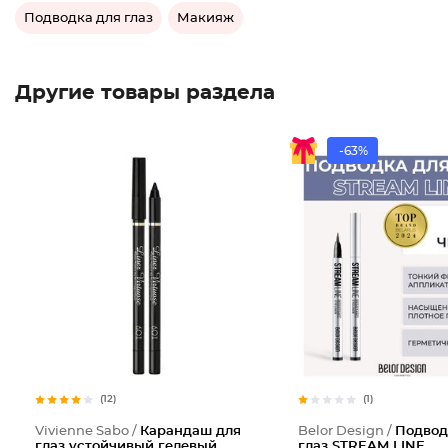
Подводка для глаз
Макияж
Другие товары раздела
-63%
(12)
(1)
Vivienne Sabo /
Карандаш для
Belor Design /
Подвод
глаз устойчивый гелевый
глаз STREAM LINE