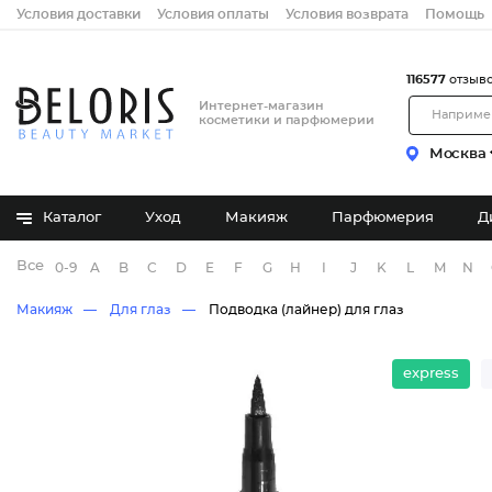
Условия доставки
Условия оплаты
Условия возврата
Помощь
116577
отзыв
Интернет-магазин
косметики и парфюмерии
Москва
Каталог
Уход
Макияж
Парфюмерия
Д
Все бренды
0-9
A
B
C
D
E
F
G
H
I
J
K
L
M
N
Макияж
Для глаз
Подводка (лайнер) для глаз
express