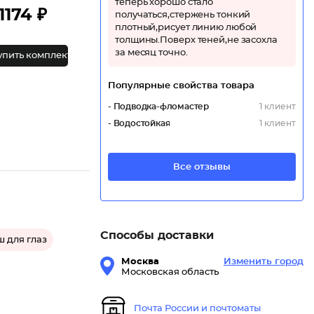
теперь хорошо стало
1174 ₽
получаться,стержень тонкий
плотный,рисует линию любой
толщины.Поверх теней,не засохла
за месяц точно.
упить комплект
Популярные свойства товара
- Подводка-фломастер
1 клиент
- Водостойкая
1 клиент
Все отзывы
Способы доставки
 для глаз
Москва
Изменить город
Московская область
Почта России и почтоматы