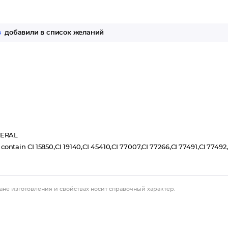
з
добавили в список желаний
NERAL
CI 15850,CI 19140,CI 45410,CI 77007,CI 77266,CI 77491,CI 77492,
ане изготовления и свойствах носит справочный характер.