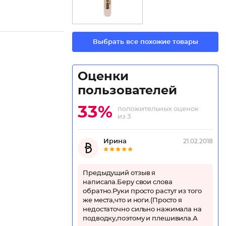
Выбрать все похожие товары
Оценки
пользователей
33%
положительных оценок
из 3
Ирина
21.02.2018
Предыдущий отзыв я
написала.Беру свои слова
обратно.Руки просто растут из того
же места,что и ноги.(Просто я
недостаточно сильно нажимала на
подводку,поэтому и плешивила.А