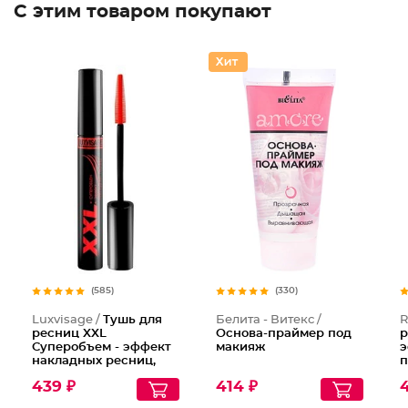
С этим товаром покупают
Тушь дл
(585)
(330)
Luxvisage /
Тушь для
Белита - Витекс /
R
ресниц XXL
Основа-праймер под
р
Суперобъем - эффект
макияж
э
накладных ресниц,
п
Тон Черный
у
439 ₽
414 ₽
4