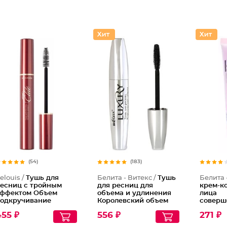
(54)
(183)
elouis /
Тушь для
Белита - Витекс /
Тушь
Белита 
есниц с тройным
для ресниц для
крем-к
ффектом Объем
объема и удлинения
лица
одкручивание
Королевский объем
соверш
длинение Elite
кожу SP
55 ₽
556 ₽
271 ₽