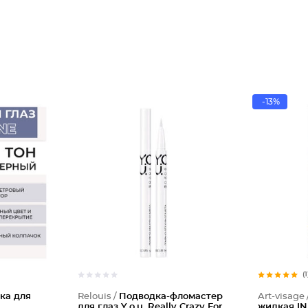
-13%
(1
ка для
Relouis /
Подводка-фломастер
Art-visage 
для глаз Y.o.u. Really Crazy For
жидкая IN