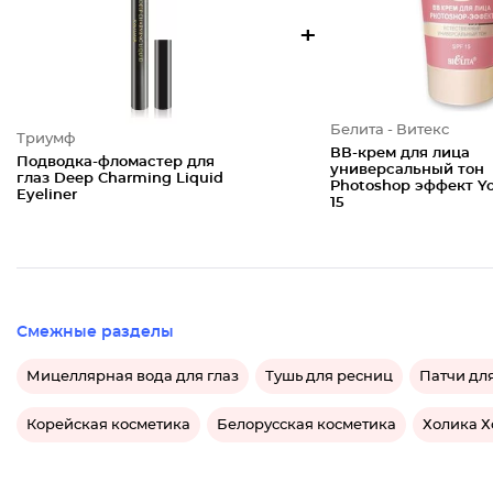
+
Белита - Витекс
Триумф
ВВ-крем для лица
Подводка-фломастер для
универсальный тон
глаз Deep Charming Liquid
Photoshop эффект Y
Eyeliner
15
Смежные разделы
Мицеллярная вода для глаз
Тушь для ресниц
Патчи для
Корейская косметика
Белорусская косметика
Холика Х