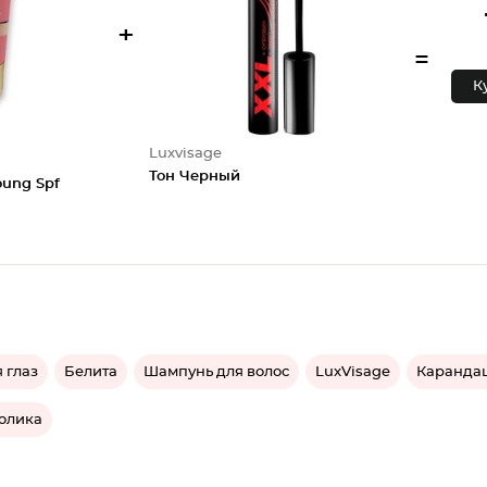
+
=
К
Luxvisage
Тон Черный
oung Spf
 глаз
Белита
Шампунь для волос
LuxVisage
Карандаш
олика