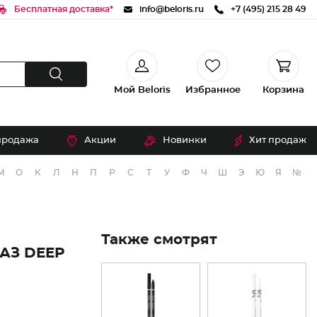
Бесплатная доставка*
info@beloris.ru
+7 (495) 215 28 49
Мой Beloris
Избранное
Корзина
продажа
Акции
Новинки
Хит продаж
М
О
К
Л
Н
П
Р
С
Т
У
Ф
Ч
Ш
Э
Ю
Я
№
Также смотрят
АЗ DEEP