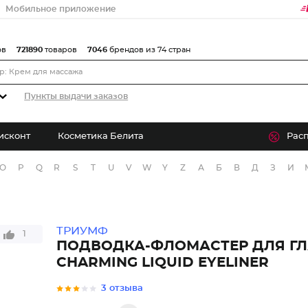
Мобильное приложение
ов
721890
товаров
7046
брендов из 74 стран
Пункты выдачи заказов
исконт
Косметика Белита
Рас
O
P
Q
R
S
T
U
V
W
Y
Z
А
Б
В
Д
З
И
ТРИУМФ
1
ПОДВОДКА-ФЛОМАСТЕР ДЛЯ ГЛ
CHARMING LIQUID EYELINER
3 отзыва