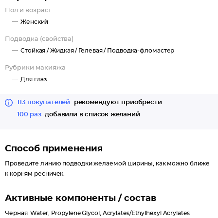
держится хорошо - не трескается, не морщит кожу, не
Пол и возраст
создает ощущения тяжести век.
Женский
Купить лайнер для глаз по 1 клику можно на нашем сайте.
Подводка (свойства)
Такая декоративная косметика несомненно придется вам по
Стойкая /
Жидкая /
Гелевая /
Подводка-фломастер
душе.
Рубрики макияжа
Для глаз
113 покупателей
рекомендуют приобрести
100 раз
добавили в список желаний
Способ применения
Проведите линию подводки желаемой ширины, как можно ближе
к корням ресничек.
Активные компоненты / состав
Черная: Water, Propylene Glycol, Acrylates/Ethylhexyl Acrylates