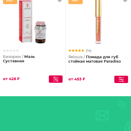
(14)
Бизорюк /
Мазь
Relouis /
Помада для губ
Суставная
стойкая матовая Paradiso
от 426 ₽
от 453 ₽