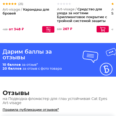
(25)
Art-visage /
Средство для
Art-visage /
Карандаш для
Ar
ухода за ногтями
бровей
SL
Бриллиантовое покрытие с
тройной системой защиты
ногтей
267 ₽
от 348 ₽
339
459
415
Дарим баллы за
отзывы
10 баллов
за отзыв*
20 баллов
за отзыв с фото товара
Отзывы
на Подводка-фломастер для глаз устойчивая Cat Eyes
Art-visage
Правила публикации отзывов*