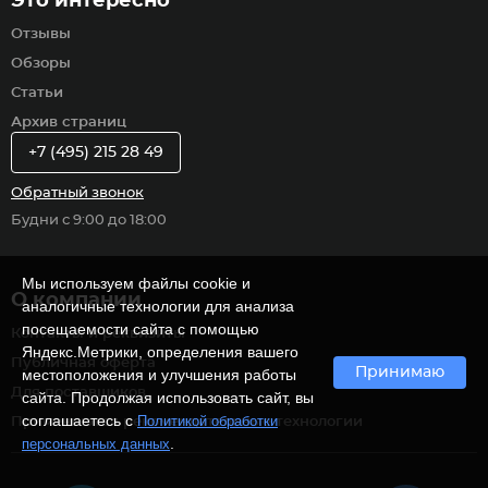
Это интересно
Отзывы
Обзоры
Статьи
Архив страниц
+7 (495) 215 28 49
Обратный звонок
Будни с 9:00 до 18:00
Мы используем файлы cookie и
О компании
аналогичные технологии для анализа
посещаемости сайта с помощью
Контакты и реквизиты
Яндекс.Метрики, определения вашего
Публичная оферта
Принимаю
местоположения и улучшения работы
Для поставщиков
сайта. Продолжая использовать сайт, вы
соглашаетесь с
Политикой обработки
Применяются рекомендательные технологии
.
персональных данных