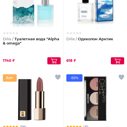
Dilis /
Туалетная вода "Alpha
Dilis /
Одеколон Арктик
& omega"
1740 ₽
618 ₽
-66%
(116)
(31)