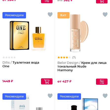
от 394 ₽
382 ₽
849
Рекомендуем
(7)
Dilis /
Туалетная вода
Belor Design /
Крем для лица
One
тональный Nude
Harmony
1449 ₽
от 427 ₽
Рекомендуем
Рекомендуем