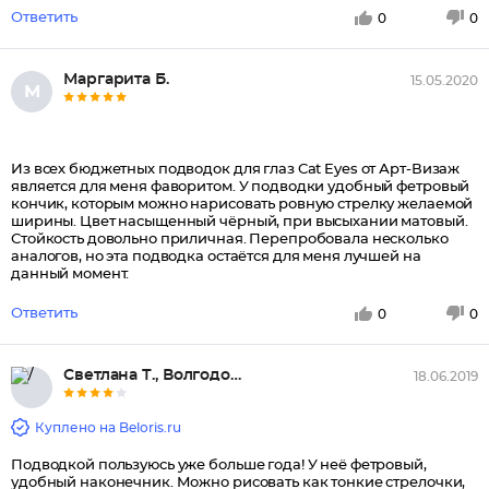
Ответить
0
0
Маргарита Б.
15.05.2020
М
Из всех бюджетных подводок для глаз Cat Eyes от Арт-Визаж
является для меня фаворитом. У подводки удобный фетровый
кончик, которым можно нарисовать ровную стрелку желаемой
ширины. Цвет насыщенный чёрный, при высыхании матовый.
Стойкость довольно приличная. Перепробовала несколько
аналогов, но эта подводка остаётся для меня лучшей на
данный момент.
Ответить
0
0
Светлана Т., Волгодонск
18.06.2019
Куплено на Beloris.ru
Подводкой пользуюсь уже больше года! У неё фетровый,
удобный наконечник. Можно рисовать как тонкие стрелочки,