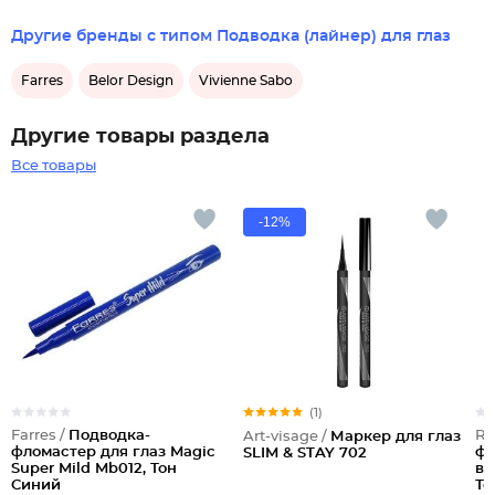
Другие бренды с типом Подводка (лайнер) для глаз
Farres
Belor Design
Vivienne Sabo
Другие товары раздела
Все товары
-12%
(1)
Farres /
Подводка-
Re
Art-visage /
Маркер для глаз
фломастер для глаз Magic
фл
SLIM & STAY 702
Super Mild Mb012, Тон
во
Синий
То