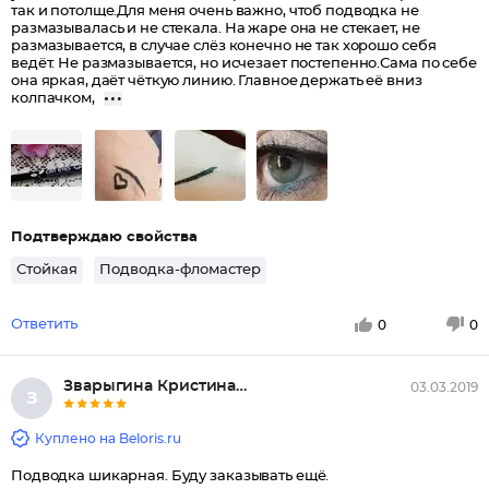
так и потолще.Для меня очень важно, чтоб подводка не
размазывалась и не стекала. На жаре она не стекает, не
размазывается, в случае слёз конечно не так хорошо себя
ведёт. Не размазывается, но исчезает постепенно.Сама по себе
она яркая, даёт чёткую линию. Главное держать её вниз
колпачком,
Подтверждаю свойства
Стойкая
Подводка-фломастер
Ответить
0
0
Зварыгина Кристина Валерьевна
03.03.2019
З
Куплено на Beloris.ru
Подводка шикарная. Буду заказывать ещё.