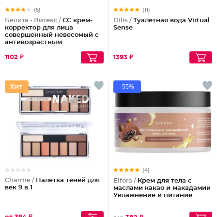
(5)
(11)
Белита - Витекс /
СС крем-
Dilis /
Туалетная вода Virtual
корректор для лица
Sense
совершенный невесомый с
антивозрастным
действием
1102 ₽
1393 ₽
-55%
(4)
Charme /
Палетка теней для
Elfora /
Крем для тела с
век 9 в 1
маслами какао и макадамии
Увлажнение и питание