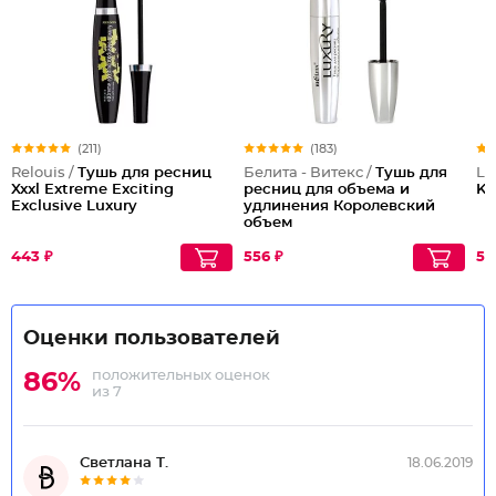
(211)
(183)
Relouis /
Тушь для ресниц
Белита - Витекс /
Тушь для
Lu
Xxxl Extreme Exciting
ресниц для объема и
Ki
Exclusive Luxury
удлинения Королевский
объем
443 ₽
556 ₽
52
Оценки пользователей
положительных оценок
86%
из 7
Светлана Т.
18.06.2019