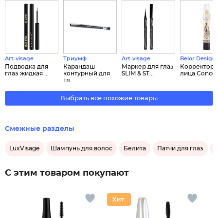
Art-visage
Триумф
Art-visage
Belor Design
Подводка для
Карандаш
Маркер для глаз
Корректор 
глаз жидкая ...
контурный для
SLIM & ST...
лица Concea.
гл...
Выбрать все похожие товары
Смежные разделы
LuxVisage
Шампунь для волос
Белита
Патчи для глаз
С этим товаром покупают