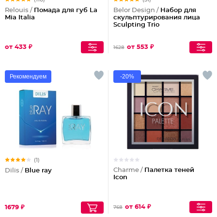
Relouis /
Помада для губ La
Belor Design /
Набор для
Mia Italia
скульптурирования лица
Sculpting Triо
от 433 ₽
от 553 ₽
1628
Рекомендуем
-20%
(1)
Charme /
Палетка теней
Dilis /
Blue ray
Icon
от 614 ₽
1679 ₽
768