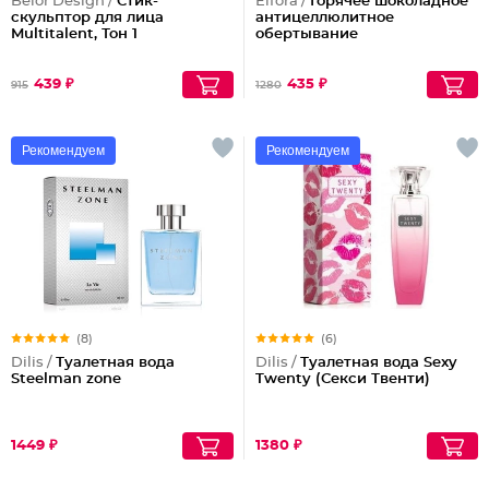
Belor Design /
Стик-
Elfora /
Горячее шоколадное
скульптор для лица
антицеллюлитное
Multitalent, Тон 1
обертывание
439 ₽
435 ₽
915
1280
Рекомендуем
Рекомендуем
(8)
(6)
Dilis /
Туалетная вода
Dilis /
Туалетная вода Sexy
Steelman zone
Twenty (Секси Твенти)
1449 ₽
1380 ₽