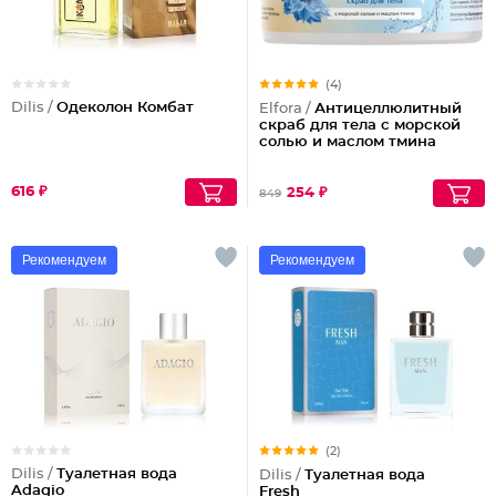
(4)
Dilis /
Одеколон Комбат
Elfora /
Антицеллюлитный
скраб для тела с морской
солью и маслом тмина
616 ₽
254 ₽
849
Рекомендуем
Рекомендуем
(2)
Dilis /
Туалетная вода
Dilis /
Туалетная вода
Adagio
Fresh