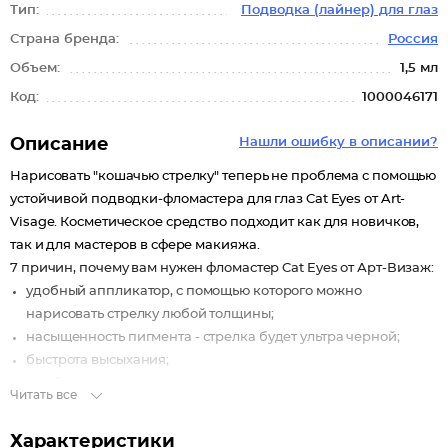
Тип:
Подводка (лайнер) для глаз
Страна бренда:
Россия
Объем:
1,5 мл
Код:
1000046171
Описание
Нашли ошибку в описании?
Нарисовать "кошачью стрелку" теперь не проблема с помощью
устойчивой подводки-фломастера для глаз Cat Eyes от Art-
Visage. Косметическое средство подходит как для новичков,
так и для мастеров в сфере макияжа.
7 причин, почему вам нужен фломастер Cat Eyes от Арт-Визаж:
удобный аппликатор, с помощью которого можно
нарисовать стрелку любой толщины;
насыщенность пигмента - стрелка будет ультра черной;
быстрота высыхания;
устойчивость к влаге;
Читать все
гипоаллергенность;
стойкость до 36 часов;
Характеристики