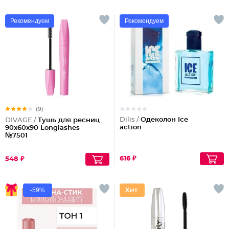
Рекомендуем
Рекомендуем
(9)
Dilis /
Одеколон Ice
DIVAGE /
Тушь для ресниц
action
90x60x90 Longlashes
№7501
616 ₽
548 ₽
-59%