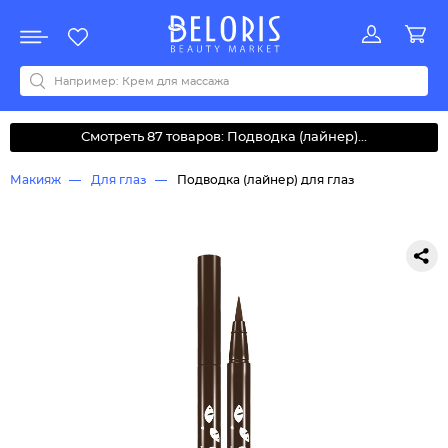
Распродажа
Акции
Новинки
Хит продаж
Все бренды
0-9
A
B
C
D
E
F
G
H
I
J
K
L
M
N
O
P
Q
R
S
T
U
V
W
Y
Z
А
Б
В
Д
З
И
М
О
К
Л
Н
П
Р
С
Т
У
Ф
Ч
Смотреть 87 товаров: Подводка (лайнер)...
Макияж
Для глаз
Подводка (лайнер) для глаз