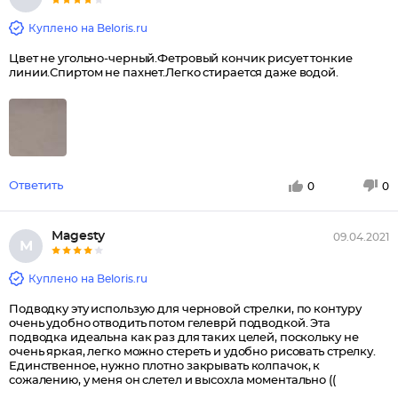
Куплено на Beloris.ru
Цвет не угольно-черный.Фетровый кончик рисует тонкие
линии.Спиртом не пахнет.Легко стирается даже водой.
Ответить
0
0
Маgеstу
09.04.2021
М
Куплено на Beloris.ru
Подводку эту использую для черновой стрелки, по контуру
очень удобно отводить потом гелеврй подводкой. Эта
подводка идеальна как раз для таких целей, поскольку не
очень яркая, легко можно стереть и удобно рисовать стрелку.
Единственное, нужно плотно закрывать колпачок, к
сожалению, у меня он слетел и высохла моментально ((