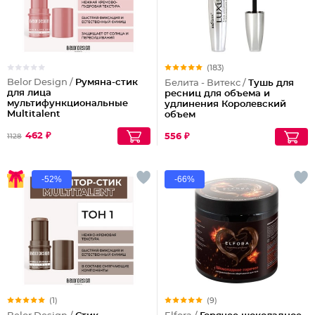
(183)
Belor Design /
Румяна-стик
Белита - Витекс /
Тушь для
для лица
ресниц для объема и
мультифункциональные
удлинения Королевский
Multitalent
объем
462 ₽
556 ₽
1128
-52%
-66%
(1)
(9)