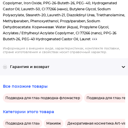
Copolymer, Iron Oxide, PPG-26-Buteth-26, PEG -40, Hydrogenated
Castor Oil, Laureth-50, CI 77266 (нано), Butylene Glycol, Sodium
Polyacrylate, Steareth-20, Laureth-21, Diazolidinyl Urea, Triethanolamine,
Methylparaben, Phenoxyethanol, Propylparaben, Sodium
Dehydroacetate. Коричневая: Water (Aqua), Propylene Glycol,
Acrylates / Ethylhexyl Acrylate Copolymer, CI 77266 (nano), PPG-26
Buteth-26, PEG-40 Hydrogenated Castor Oil, Lauret
Информация о внешнем виде, характеристиках, комплекте поставки,
стране изготовления и свойствах носит справочный характер.
Гарантия и возврат
Все похожие товары
Подводка для глаз подводка-фломастер
Подводка для глаз ге
Категории этого товара
Подводка для глаз
Макияж
Декоративная косметика Art-vis