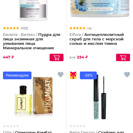
(102)
(4)
Белита - Витекс /
Пудра для
Elfora /
Антицеллюлитный
лица энзимная для
скраб для тела с морской
умывания лица
солью и маслом тмина
Минеральное очищение
447 ₽
254 ₽
849
Рекомендуем
-58%
Dilis /
Одеколон Комбат
Belor Design /
Стайлер для