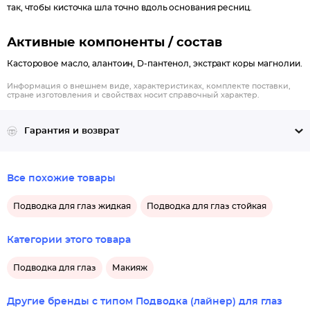
так, чтобы кисточка шла точно вдоль основания ресниц.
компонент и антиоксидант, который оказывает на кожу
успокаивающее действие, защищает от фотостарения.
Активные компоненты / состав
Касторовое масло, алантоин, D-пантенол, экстракт коры магнолии.
Информация о внешнем виде, характеристиках, комплекте поставки,
стране изготовления и свойствах носит справочный характер.
Гарантия и возврат
Все похожие товары
Подводка для глаз жидкая
Подводка для глаз стойкая
Категории этого товара
Подводка для глаз
Макияж
Другие бренды с типом Подводка (лайнер) для глаз