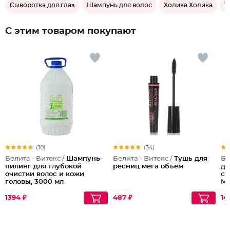
Сыворотка для глаз
Шампунь для волос
Холика Холика
Т
С этим товаром покупают
(10)
(34)
Белита - Витекс /
Шампунь-
Белита - Витекс /
Тушь для
Бе
пилинг для глубокой
ресниц мега объём
дл
очистки волос и кожи
ст
головы, 3000 мл
Ма
1394 ₽
487 ₽
14