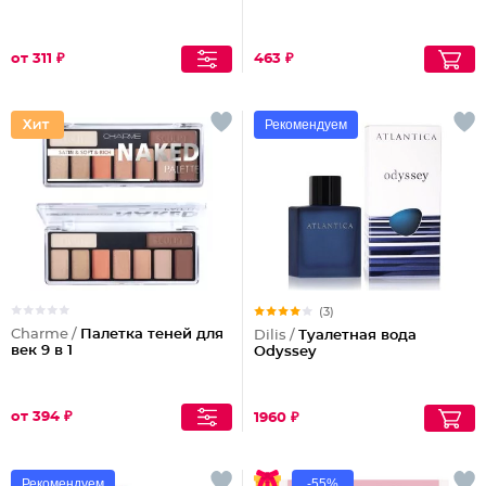
от 311 ₽
463 ₽
Рекомендуем
(3)
Charme /
Палетка теней для
Dilis /
Туалетная вода
век 9 в 1
Odyssey
от 394 ₽
1960 ₽
Рекомендуем
-55%