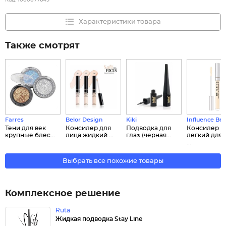
Код:
1000077649
Характеристики товара
Также смотрят
Farres
Belor Design
Kiki
Influence Be
Тени для век
Консилер для
Подводка для
Консилер
крупные блес...
лица жидкий ...
глаз (черная...
легкий для 
...
Выбрать все похожие товары
Комплексное решение
Ruta
Жидкая подводка Stay Line