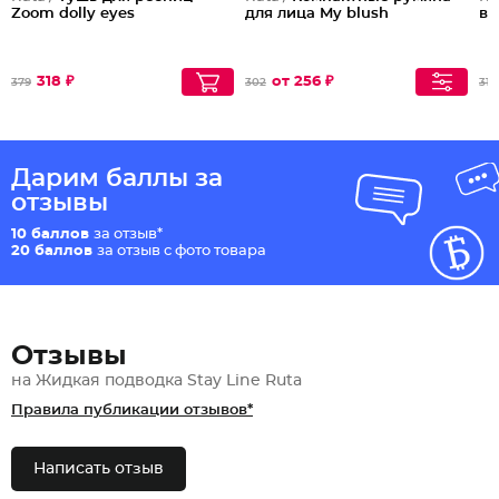
Zoom dolly eyes
для лица My blush
ве
318 ₽
от 256 ₽
379
302
310
Дарим баллы за
отзывы
10 баллов
за отзыв*
20 баллов
за отзыв с фото товара
Отзывы
на Жидкая подводка Stay Line Ruta
Правила публикации отзывов*
Написать отзыв