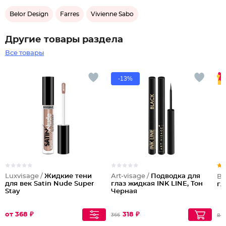
Belor Design
Farres
Vivienne Sabo
Другие товары раздела
Все товары
-13%
Luxvisage /
Жидкие тени
Art-visage /
Подводка для
Be
для век Satin Nude Super
глаз жидкая INK LINE, Тон
гл
Stay
Черная
от 368 ₽
318 ₽
366
84