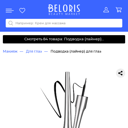
Распродажа
Акции
Новинки
Хит продаж
Все бренды
0-9
A
B
C
D
E
F
G
H
I
J
K
L
M
N
O
P
Q
R
S
T
U
V
W
Y
Z
А
Б
В
Д
З
И
М
О
К
Л
Н
П
Р
С
Т
У
Ф
Ч
Смотреть 84 товара: Подводка (лайнер)...
Макияж
Для глаз
Подводка (лайнер) для глаз