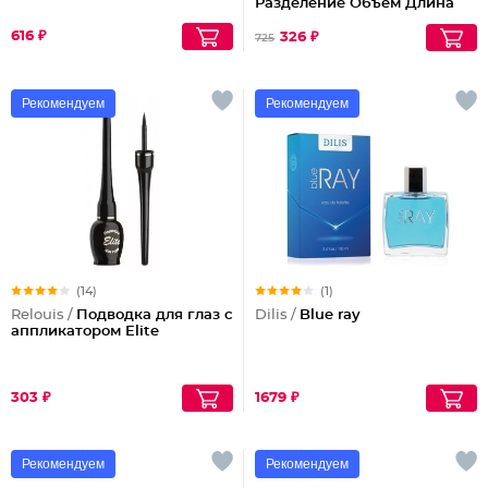
Разделение Объем Длина
Podium extreme
616 ₽
326 ₽
725
Рекомендуем
Рекомендуем
(14)
(1)
Relouis /
Подводка для глаз с
Dilis /
Blue ray
аппликатором Elite
303 ₽
1679 ₽
Рекомендуем
Рекомендуем