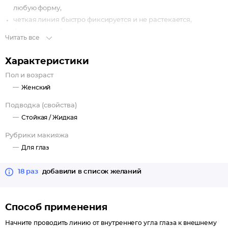
любую форму,
четкая линия быстро фиксируется и не растекается,
формула устойчива к влаге,
Читать все
подходит для чувствительных глаз,
смывается любым средством для демакияжа,
Характеристики
финиш: полуматовый,
Пол и возраст
универсальный оттенок: чёрный.
Женский
Активные компоненты:
Подводка (свойства)
касторовое масло укрепляет ресницы, питает, увлажняет и
Стойкая /
Жидкая
повышает эластичность кожи,
алантоин способствует заживалению и восстановлению
Рубрики макияжа
кожи при повреждениях, нейтрализует негативное
Для глаз
воздействие свободных радикалов и даже замедляет
появление морщин,
18 раз
добавили в список желаний
D-пантенол обладает противовоспалительным,
увлажняющим и заживляющим свойствами, уменьшает
покраснения и раздражение кожи, активизирует рост
Способ применения
ресниц,
Начните проводить линию от внутреннего угла глаза к внешнему
экстракт коры магнолии - противоаллергический