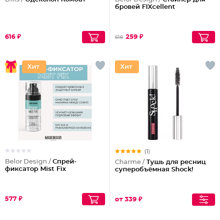
бровей FIXcellent
616 ₽
259 ₽
618
(1)
Belor Design /
Спрей-
Charme /
Тушь для ресниц
фиксатор Mist Fix
суперобъёмная Shock!
577 ₽
от 339 ₽