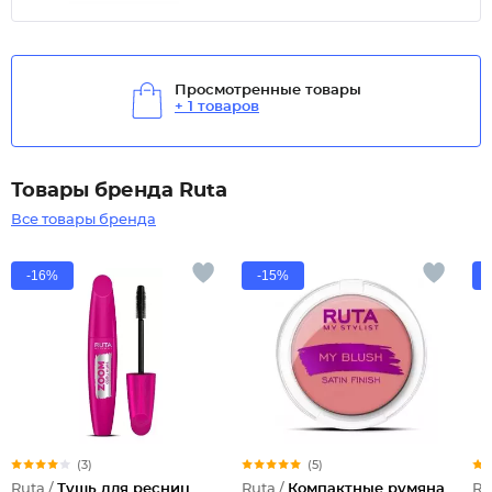
Просмотренные товары
+ 1 товаров
Товары бренда Ruta
Все товары бренда
-16%
-15%
(3)
(5)
Ruta /
Тушь для ресниц
Ruta /
Компактные румяна
Ru