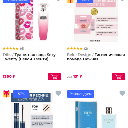
(6)
(2)
Dilis /
Туалетная вода Sexy
Belor Design /
Гигиеническая
Twenty (Секси Твенти)
помада Нежная
1380 ₽
131 ₽
292
-57%
Рекомендуем