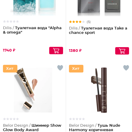
(5)
Dilis /
Туалетная вода "Alpha
Dilis /
Туалетная вода Take a
& omega"
chance sport
1740 ₽
1380 ₽
Belor Design /
Шиммер Show
Belor Design /
Тушь Nude
Glow Body Award
Harmony коричневая