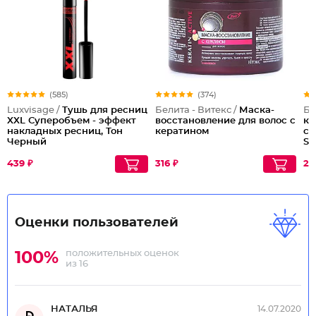
(585)
(374)
Luxvisage /
Тушь для ресниц
Белита - Витекс /
Маска-
Бе
XXL Суперобъем - эффект
восстановление для волос с
ко
накладных ресниц, Тон
кератином
со
Черный
SP
439 ₽
316 ₽
27
Оценки пользователей
положительных оценок
100%
из 16
НАТАЛЬЯ
14.07.2020