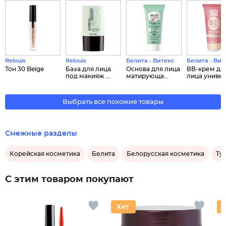
Relouis
Relouis
Белита - Витекс
Белита - Вит
Тон 30 Beige
База для лица
Основа для лица
ВВ-крем дл
под макияж ...
матирующа...
лица универс
Выбрать все похожие товары
Смежные разделы
Корейская косметика
Белита
Белорусская косметика
Ту
С этим товаром покупают