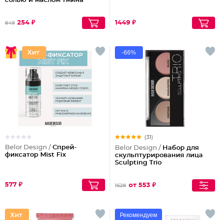
солью и маслом тмина
254 ₽
1449 ₽
849
-66%
(31)
Belor Design /
Спрей-
Belor Design /
Набор для
фиксатор Mist Fix
скульптурирования лица
Sculpting Triо
577 ₽
от 553 ₽
1628
Рекомендуем