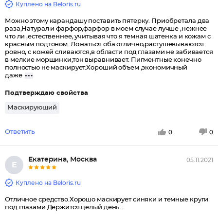
Куплено на Beloris.ru
Можно этому карандашу поставить пятерку. Приобретала два
раза,Натурал и фарфор,фарфор в моем случае лучше ,нежнее
что ли ,естественнее, учитывая что я темная шатенка и кожам с
красным подтоном. Ложаться оба отлично,растушевываются
ровно, с кожей сливаются,в области под глазами не забивается
в мелкие морщинки,тон выравнивает. Пигментные конечно
полностью не маскирует.Хороший объем ,экономичный
даже
Подтверждаю свойства
Маскирующий
Ответить
0
0
Екатерина, Москва
05.11.2021
Е
Куплено на Beloris.ru
Отличное средство.Хорошо маскирует синяки и темные круги
под глазами.Держится целый день .