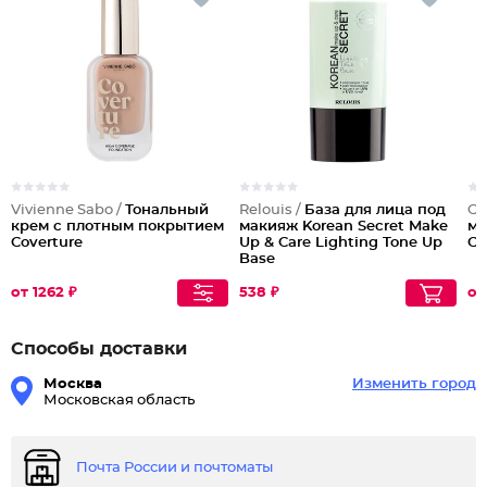
Vivienne Sabo /
Тональный
Relouis /
База для лица под
Ch
крем с плотным покрытием
макияж Korean Secret Make
ми
Coverture
Up & Care Lighting Tone Up
Co
Base
от 1262 ₽
538 ₽
от
Способы доставки
Москва
Изменить город
Московская область
Почта России и почтоматы