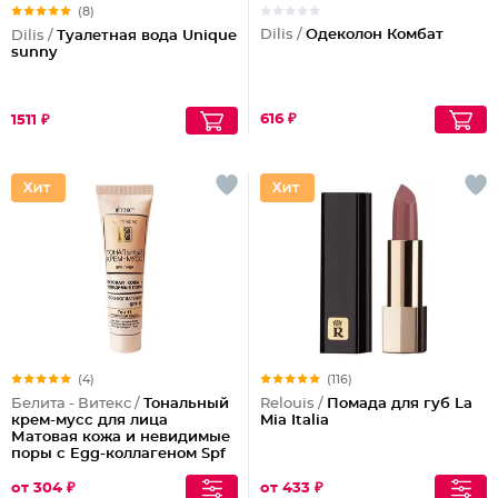
(8)
Dilis /
Одеколон Комбат
Dilis /
Туалетная вода Unique
sunny
616 ₽
1511 ₽
(4)
(116)
Белита - Витекс /
Тональный
Relouis /
Помада для губ La
крем-мусс для лица
Mia Italia
Матовая кожа и невидимые
поры с Egg-коллагеном Spf
15
от 304 ₽
от 433 ₽