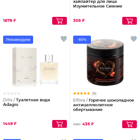
хайлайтер для лица
Изумительное Сияние
1679 ₽
305 ₽
Рекомендуем
-66%
(9)
Dilis /
Туалетная вода
Elfora /
Горячее шоколадное
Adagio
антицеллюлитное
обертывание
1449 ₽
435 ₽
1280