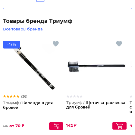
Товары бренда Триумф
Все товары бренда
-48%
(36)
Триумф /
Щеточка-расческа
Тр
Триумф /
Карандаш для
для бровей
со
бровей
от
142 ₽
44
от 70 ₽
136