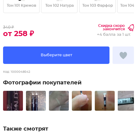
Тон 101 Кремов
Тон 102 Натура
Тон 103 Фарфор
Тон 104
Скидка скоро
340 ₽
закончится
от 258 ₽
+
4 балла
за 1 шт.
Выберите цвет
Код:
1000048542
Фотографии покупателей
Также смотрят