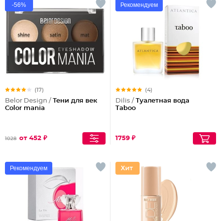
-56%
Рекомендуем
(17)
(4)
Belor Design /
Тени для век
Dilis /
Туалетная вода
Color mania
Taboo
от 452 ₽
1759 ₽
1028
Рекомендуем