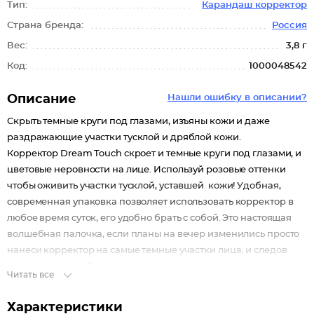
Тип:
Карандаш корректор
Страна бренда:
Россия
Вес:
3,8 г
Код:
1000048542
Описание
Нашли ошибку в описании?
Скрыть темные круги под глазами, изъяны кожи и даже
раздражающие участки тусклой и дряблой кожи.
Корректор Dream Touch скроет и темные круги под глазами, и
цветовые неровности на лице. Используй розовые оттенки
чтобы оживить участки тусклой, уставшей кожи! Удобная,
современная упаковка позволяет использовать корректор в
любое время суток, его удобно брать с собой. Это настоящая
волшебная палочка, если планы на вечер изменились просто
нанеси корректор на самые темные участки лица, и следов
усталости как не бывало.
Читать все
Характеристики