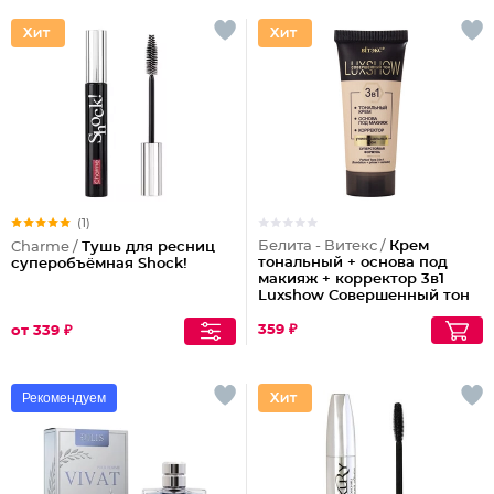
(1)
Белита - Витекс /
Крем
Charme /
Тушь для ресниц
тональный + основа под
суперобъёмная Shock!
макияж + корректор 3в1
Luxshow Совершенный тон
универсальный
359 ₽
от 339 ₽
Рекомендуем