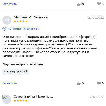
Ответить
0
0
Масилья-2, Балахна
26.04.2022
М
Куплено на Beloris.ru
Очень хороший карандашик! Приобрела тон 103 (фарфор)-
приятная консистенция, маскирует даже пигментные
пятнышки (если аккуратно растушевать). Пользоваласть
раньше корректором фирмы Эйвон_но теперь смело можно
переходить на данный корректор. И цена доступная и
качество на высоте!
Подтверждаю свойства
Маскирующий
Ответить
0
0
Сластинина Марина Николаевна, ...
21.01.2022