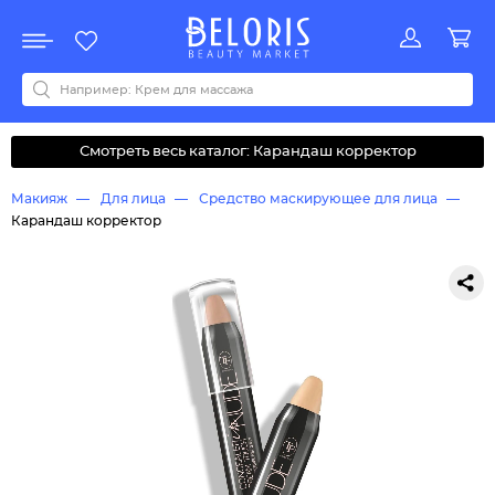
Распродажа
Акции
Новинки
Хит продаж
Все бренды
0-9
A
B
C
D
E
F
G
H
I
J
K
L
M
N
O
P
Q
R
S
T
U
V
W
Y
Z
А
Б
В
Д
З
И
М
О
К
Л
Н
П
Р
С
Т
У
Ф
Ч
Смотреть весь каталог: Карандаш корректор
Макияж
Для лица
Средство маскирующее для лица
Карандаш корректор