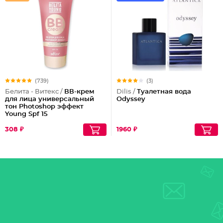
(739)
(3)
Белита - Витекс /
ВВ-крем
Dilis /
Туалетная вода
для лица универсальный
Odyssey
тон Photoshop эффект
Young Spf 15
308 ₽
1960 ₽