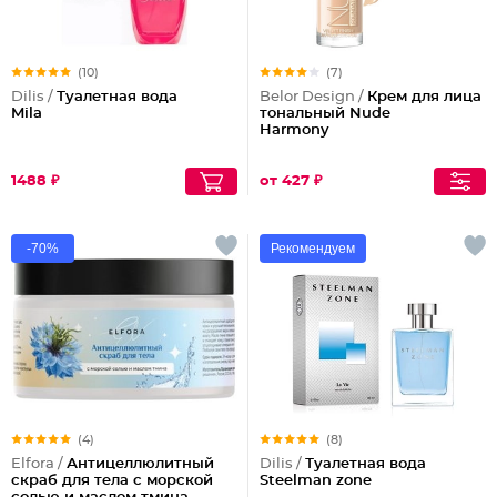
(10)
(7)
Dilis /
Туалетная вода
Belor Design /
Крем для лица
Mila
тональный Nude
Harmony
1488 ₽
от 427 ₽
-70%
Рекомендуем
(4)
(8)
Elfora /
Антицеллюлитный
Dilis /
Туалетная вода
скраб для тела с морской
Steelman zone