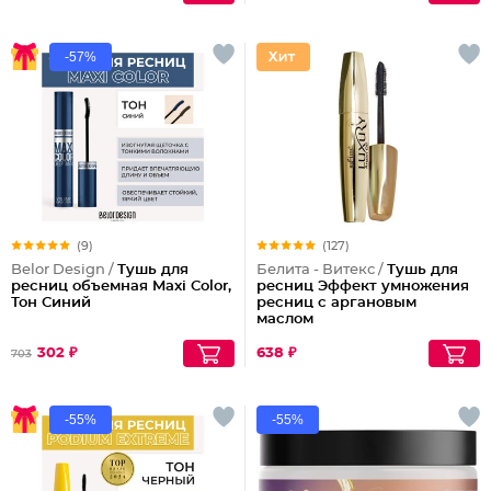
-57%
(9)
(127)
Belor Design /
Тушь для
Белита - Витекс /
Тушь для
ресниц объемная Maxi Color,
ресниц Эффект умножения
Тон Синий
ресниц с аргановым
маслом
302 ₽
638 ₽
703
-55%
-55%