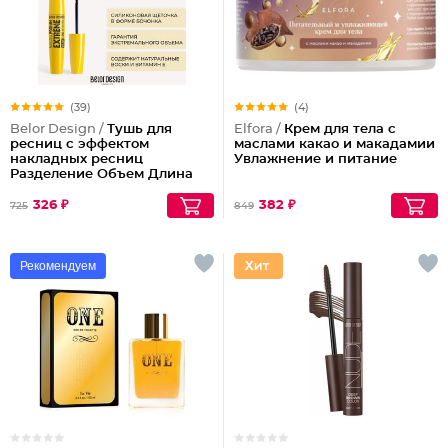
(39)
(4)
Belor Design /
Тушь для
Elfora /
Крем для тела с
ресниц с эффектом
маслами какао и макадамии
накладных ресниц
Увлажнение и питание
Разделение Объем Длина
Podium extreme
326 ₽
382 ₽
725
849
Рекомендуем