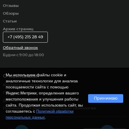
Отзывы
Обзоры
Статьи
Архив страниц
+7 (495) 215 28 49
Обратный звонок
Будни с 9:00 до 18:00
Мы используем файлы cookie и
О компании
аналогичные технологии для анализа
Контакты и реквизиты
посещаемости сайта с помощью
Яндекс.Метрики, определения вашего
Публичная оферта
Принимаю
местоположения и улучшения работы
Для поставщиков
сайта. Продолжая использовать сайт, вы
Применяются рекомендательные технологии
соглашаетесь с
Политикой обработки
.
персональных данных