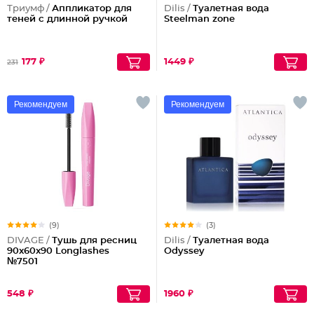
Триумф /
Аппликатор для
Dilis /
Туалетная вода
теней с длинной ручкой
Steelman zone
177 ₽
1449 ₽
231
Рекомендуем
Рекомендуем
(9)
(3)
DIVAGE /
Тушь для ресниц
Dilis /
Туалетная вода
90x60x90 Longlashes
Odyssey
№7501
548 ₽
1960 ₽