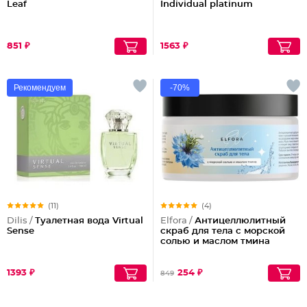
Leaf
Individual platinum
851 ₽
1563 ₽
Рекомендуем
-70%
(11)
(4)
Dilis /
Туалетная вода Virtual
Elfora /
Антицеллюлитный
Sense
скраб для тела с морской
солью и маслом тмина
1393 ₽
254 ₽
849