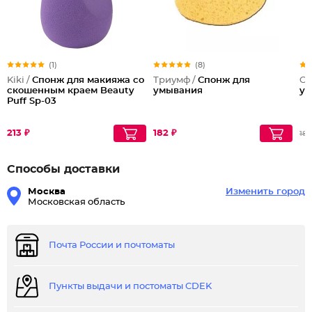
(1)
(8)
Kiki /
Спонж для макияжа со
Триумф /
Спонж для
Co
скошенным краем Beauty
умывания
ум
Puff Sp-03
213 ₽
182 ₽
187
Способы доставки
Москва
Изменить город
Московская область
Почта России и почтоматы
Пункты выдачи и постоматы CDEK