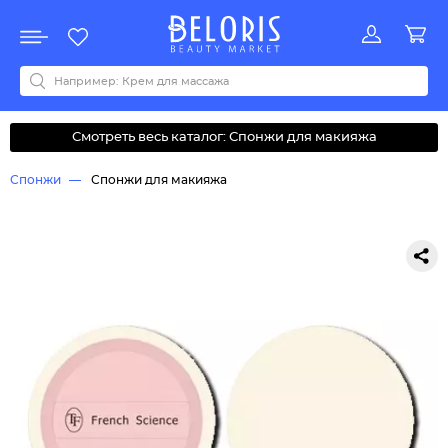
Распродажа
Акции
Новинки
Хит продаж
Все бренды
0-9
A
B
C
D
E
F
G
H
I
J
K
L
M
N
O
P
Q
R
S
T
U
V
W
Y
Z
А
Б
В
Д
З
И
М
О
К
Л
Н
П
Р
С
Т
У
Ф
Ч
Смотреть весь каталог: Спонжи для макияжа
Спонжи
Спонжи для макияжа