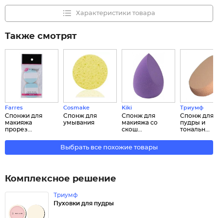
Характеристики товара
Также смотрят
Farres
Cosmake
Kiki
Триумф
Cпонжи для
Спонж для
Спонж для
Спонж для
макияжа
умывания
макияжа со
пудры и
прорез...
скош...
тональн...
Выбрать все похожие товары
Комплексное решение
Триумф
Пуховки для пудры