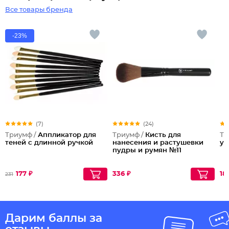
Все товары бренда
-23%
(7)
(24)
Триумф /
Аппликатор для
Триумф /
Кисть для
Тр
теней с длинной ручкой
нанесения и растушевки
ум
пудры и румян №11
177 ₽
336 ₽
18
231
Дарим баллы за