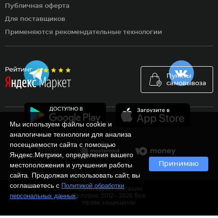
Публичная оферта
Для поставщиков
Применяются рекомендательные технологии
Рейтинг
Пункты
самовывоза
Мы используем файлы cookie и
аналогичные технологии для анализа
посещаемости сайта с помощью
Яндекс.Метрики, определения вашего
Принимаю
местоположения и улучшения работы
сайта. Продолжая использовать сайт, вы
соглашаетесь с
Политикой обработки
Ⓒ Интернет-магазин
.
персональных данных
Белорис 2012 - 2026 Все
права защищены