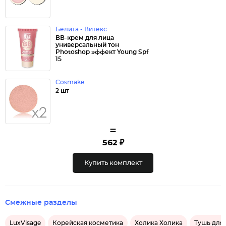
Белита - Витекс
ВВ-крем для лица
универсальный тон
Photoshop эффект Young Spf
15
Cosmake
2 шт
=
562 ₽
Купить комплект
Смежные разделы
LuxVisage
Корейская косметика
Холика Холика
Тушь для