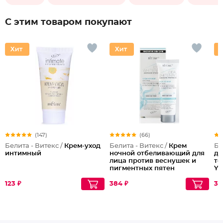
С этим товаром покупают
(147)
(66)
Белита - Витекс /
Крем-уход
Белита - Витекс /
Крем
Бе
интимный
ночной отбеливающий для
дл
лица против веснушек и
то
пигментных пятен
Yo
123 ₽
384 ₽
30