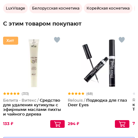
LuxVisage
Белорусская косметика
Корейская косметика
С этим товаром покупают
(313)
(68)
Re
Белита - Витекс /
Средство
Relouis /
Подводка для глаз
ко
для удаления кутикулы с
Deer Eyes
То
эфирными маслами пихты
и чайного дерева
73
133 ₽
294 ₽