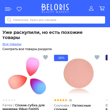
Распродажа
Акции
Новинки
Хит продаж
Все бренды
0-9
A
B
C
D
E
F
G
H
I
J
K
L
M
N
O
P
Q
R
S
T
U
V
W
Y
Z
А
Б
В
Д
З
И
М
О
К
Л
Н
П
Р
С
Т
У
Ф
Ч
Уже раскупили, но есть похожие
товары
Все товары
Смотреть все товары раздела
-30%
(5)
Farres /
Спонж-губка для
Be
Cosmake /
Латексные
макияжа Яйцо Fp005
ко
спонжи