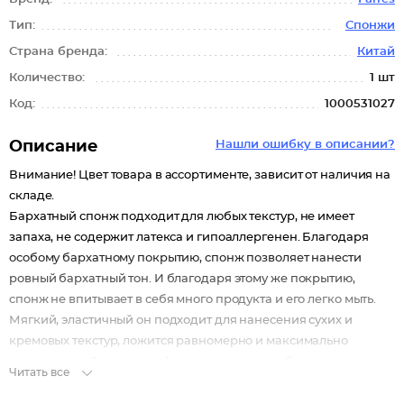
Тип:
Спонжи
Страна бренда:
Китай
Количество:
1 шт
Код:
1000531027
Описание
Нашли ошибку в описании?
Внимание! Цвет товара в ассортименте, зависит от наличия на
складе.
Бархатный спонж подходит для любых текстур, не имеет
запаха, не содержит латекса и гипоаллергенен. Благодаря
особому бархатному покрытию, спонж позволяет нанести
ровный бархатный тон. И благодаря этому же покрытию,
спонж не впитывает в себя много продукта и его легко мыть.
Мягкий, эластичный он подходит для нанесения сухих и
кремовых текстур, ложится равномерно и максимально
естественно. Скошенная форма позволяет работать в
Читать все
труднодоступных местах лица.