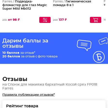
Fa
Farres /
Подводка-
Farres /
Гигиеническая
те
фломастер для глаз Magic
помада 8 в 1
Super Mild Mb012
от 98 ₽
137 ₽
196
273
209
Дарим баллы за
отзывы
10 баллов
за отзыв*
20 баллов
за отзыв с фото товара
Отзывы
на Спонж для макияжа бархатный Косой срез FP018
Farres
Правила публикации отзывов*
Рейтинг товара