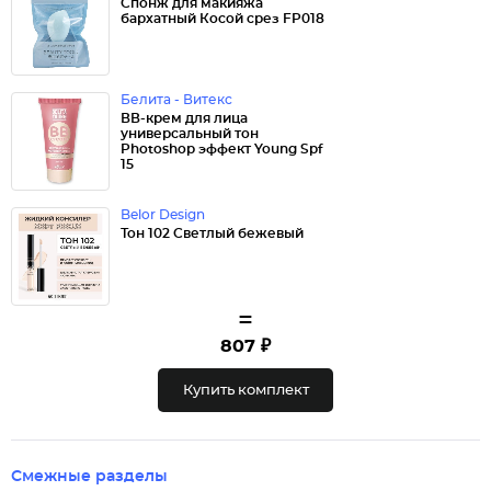
Спонж для макияжа
бархатный Косой срез FP018
Белита - Витекс
ВВ-крем для лица
универсальный тон
Photoshop эффект Young Spf
15
Belor Design
Тон 102 Светлый бежевый
=
807 ₽
Купить комплект
Смежные разделы