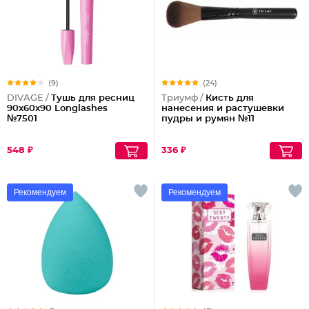
(9)
(24)
DIVAGE /
Тушь для ресниц
Триумф /
Кисть для
90x60x90 Longlashes
нанесения и растушевки
№7501
пудры и румян №11
548 ₽
336 ₽
Рекомендуем
Рекомендуем