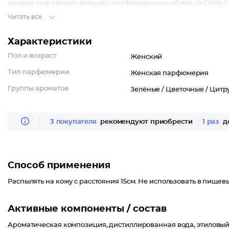
двери в мир свежих эмоций с парфюмированной водой Cindy C.
Читать все
Характеристики
Пол и возраст
Женский
Тип парфюмерии
Женская парфюмерия
Группы ароматов
Зелёные /
Цветочные /
Цитр
3 покупателя
рекомендуют приобрести
1 раз
до
Способ применения
Распылять на кожу с расстояния 15см. Не использовать в пищевы
Активные компоненты / состав
Ароматическая композиция, дистиллированная вода, этиловый с