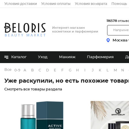
Условия доставки
Условия оплаты
Условия возврата
Помощь
116578
отзыв
Интернет-магазин
косметики и парфюмерии
Москва
Каталог
Уход
Макияж
Парфюмерия
Д
Все бренды
0-9
A
B
C
D
E
F
G
H
I
J
K
L
M
N
Уже раскупили, но есть похожие това
Смотреть все товары раздела