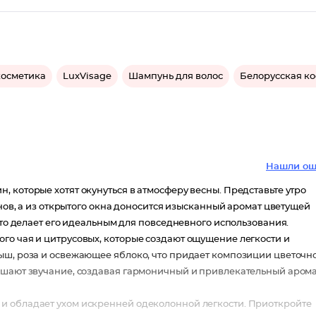
косметика
LuxVisage
Шампунь для волос
Белорусская к
Нашли ош
 которые хотят окунуться в атмосферу весны. Представьте утро
онов, а из открытого окна доносится изысканный аромат цветущей
что делает его идеальным для повседневного использования.
го чая и цитрусовых, которые создают ощущение легкости и
ыш, роза и освежающее яблоко, что придает композиции цветочн
ршают звучание, создавая гармоничный и привлекательный арома
и обладает ухом искренней одеколонной легкости. Приоткройте