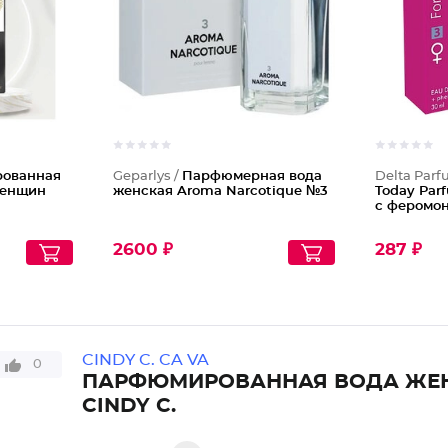
ованная
Geparlys /
Парфюмерная вода
Delta Parf
женщин
женская Aroma Narcotique №3
Today Par
с феромо
2600 ₽
287 ₽
CINDY C. CA VA
0
ПАРФЮМИРОВАННАЯ ВОДА ЖЕ
CINDY C.