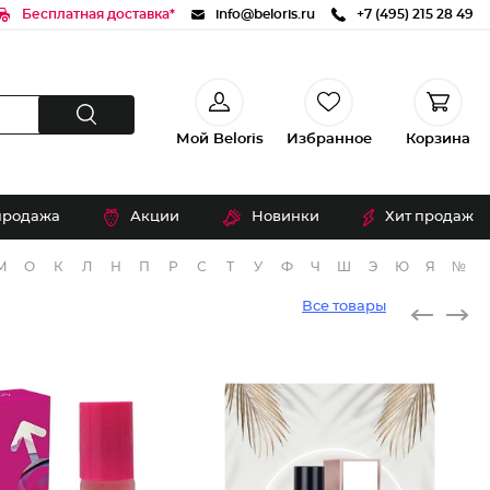
Бесплатная доставка*
info@beloris.ru
+7 (495) 215 28 49
Мой Beloris
Избранное
Корзина
продажа
Акции
Новинки
Хит продаж
М
О
К
Л
Н
П
Р
С
Т
У
Ф
Ч
Ш
Э
Ю
Я
№
Все товары