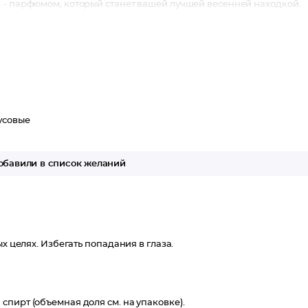
 - парфюмом, который станет вашей лучшей весенней находкой.
усовые
бавили в список желаний
х целях. Избегать попадания в глаза.
пирт (объемная доля см. на упаковке).