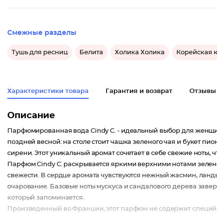
Смежные разделы
Тушь для ресниц
Белита
Холика Холика
Корейская 
Характеристики товара
Гарантия и возврат
Отзывы
Описание
Парфюмированная вода Cindy C. - идеальный выбор для женщин,
поздней весной: на столе стоит чашка зеленого чая и букет пи
сирени. Этот уникальный аромат сочетает в себе свежие ноты, 
Парфюм Cindy C. раскрывается яркими верхними нотами зелено
свежести. В сердце аромата чувствуются нежный жасмин, ланд
очарование. Базовые ноты мускуса и сандалового дерева заве
который запоминается.
Произведенный во Франции, этот парфюм не содержит специй 