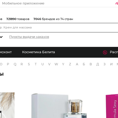
Мобильное приложение
ов
721890
товаров
7046
брендов из 74 стран
Пункты выдачи заказов
исконт
Косметика Белита
Рас
O
P
Q
R
S
T
U
V
W
Y
Z
А
Б
В
Д
З
И
ры