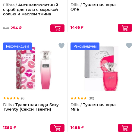
Dilis /
Туалетная вода
Elfora /
Антицеллюлитный
One
скраб для тела с морской
солью и маслом тмина
1449 ₽
254 ₽
849
Рекомендуем
Рекомендуем
(6)
(10)
Dilis /
Туалетная вода Sexy
Dilis /
Туалетная вода
Twenty (Секси Твенти)
Mila
1380 ₽
1488 ₽