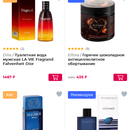
(2)
(9)
Dilis /
Туалетная вода
Elfora /
Горячее шоколадное
мужская LA VIE Fragrand
антицеллюлитное
Fahrenheit Dior
обертывание
1467 ₽
435 ₽
1280
Рекомендуем