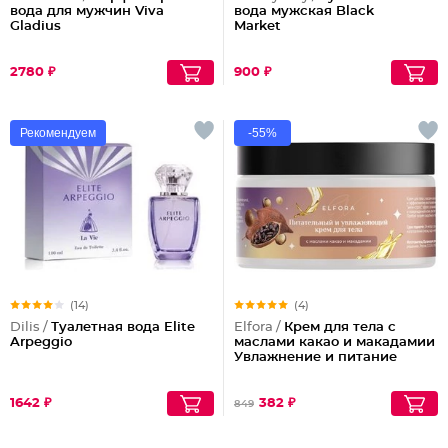
вода для мужчин Viva
вода мужская Black
Gladius
Market
2780 ₽
900 ₽
Рекомендуем
-55%
(14)
(4)
Dilis /
Туалетная вода Elite
Elfora /
Крем для тела с
Arpeggio
маслами какао и макадамии
Увлажнение и питание
1642 ₽
382 ₽
849