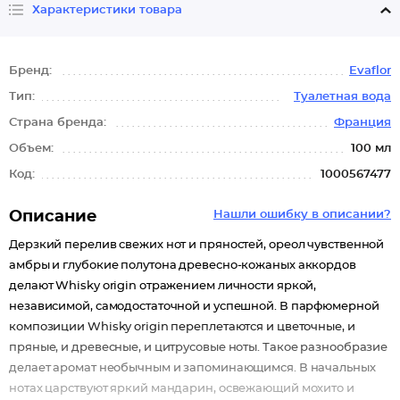
Характеристики товара
Бренд:
Evaflor
Тип:
Туалетная вода
Страна бренда:
Франция
Объем:
100 мл
Код:
1000567477
Описание
Нашли ошибку в описании?
Дерзкий перелив свежих нот и пряностей, ореол чувственной
амбры и глубокие полутона древесно-кожаных аккордов
делают Whisky origin отражением личности яркой,
независимой, самодостаточной и успешной. В парфюмерной
композиции Whisky origin переплетаются и цветочные, и
пряные, и древесные, и цитрусовые ноты. Такое разнообразие
делает аромат необычным и запоминающимся. В начальных
нотах царствуют яркий мандарин, освежающий мохито и