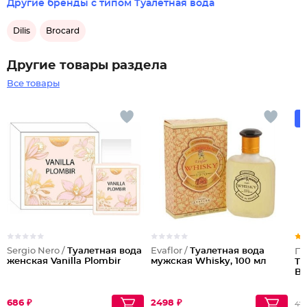
Другие бренды с типом Туалетная вода
Dilis
Brocard
Другие товары раздела
Все товары
Sergio Nero /
Туалетная вода
Evaflor /
Туалетная вода
По
женская Vanilla Plombir
мужская Whisky, 100 мл
Ту
Br
686 ₽
2498 ₽
47