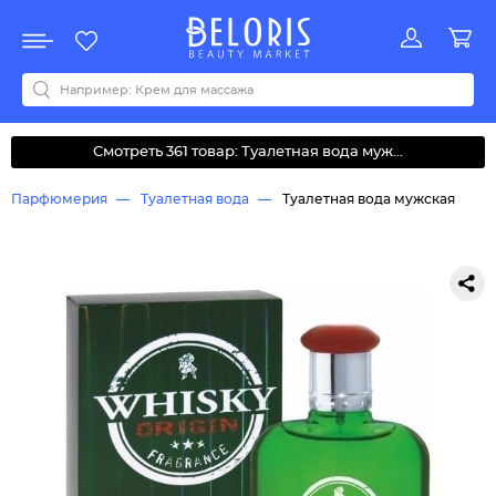
Распродажа
Акции
Новинки
Хит продаж
Все бренды
0-9
A
B
C
D
E
F
G
H
I
J
K
L
M
N
O
P
Q
R
S
T
U
V
W
Y
Z
А
Б
В
Д
З
И
М
О
К
Л
Н
П
Р
С
Т
У
Ф
Ч
Смотреть 361 товар: Туалетная вода муж...
Парфюмерия
Туалетная вода
Туалетная вода мужская