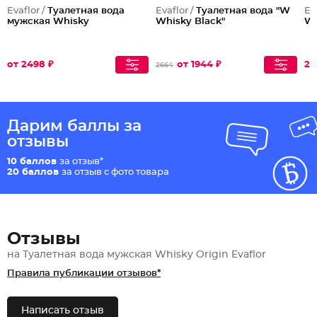
Evaflor /
Туалетная вода
Evaflor /
Туалетная вода "W
Ev
мужская Whisky
Whisky Black"
Wh
от 2498 ₽
от 1944 ₽
24
2664
Дарим баллы за
отзывы
10 баллов
за отзыв*
20 баллов
за отзыв с фото товара
Отзывы
на Туалетная вода мужская Whisky Origin Evaflor
Правила публикации отзывов*
Написать отзыв