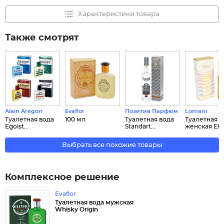
Характеристики товара
Также смотрят
Alain Aregon
Evaflor
Позитив Парфюм
Lomani
Туалетная вода
100 мл
Туалетная вода
Туалетная в
Egoist...
Standart...
женская El...
Выбрать все похожие товары
Комплексное решение
Evaflor
Туалетная вода мужская
Whisky Origin