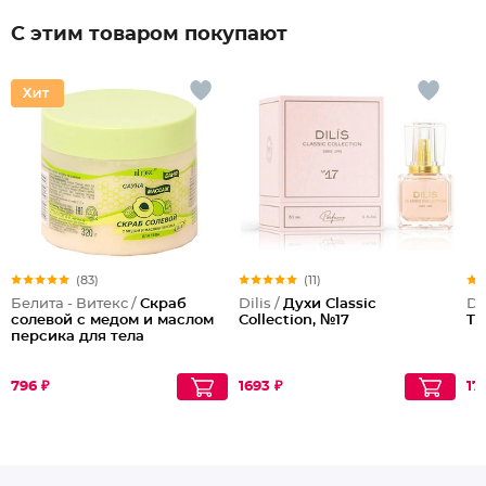
С этим товаром покупают
(83)
(11)
Белита - Витекс /
Скраб
Dilis /
Духи Classic
Dil
солевой с медом и маслом
Collection, №17
Ta
персика для тела
796 ₽
1693 ₽
17