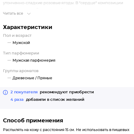
утонченно-сладкие розовые ягоды. В "сердце" композиции
изящная роза и благородный кедр оттеняются пряностью
Читать все
корицы и специй. Завершает композицию великолепный
шлейф из горького пачули, волнующей ноты кожи,
Характеристики
чувственных нот амбры и мускуса! Whisky Origin создан для
Пол и возраст
мужчин, в которых жив дух авантюризма и жажда
Мужской
приключений.
Классификация аромата: древесно-пряные
Тип парфюмерии
Начальные ноты: мандарин, мохито, розовые ягоды
Мужская парфюмерия
Ноты "сердца": роза, кедр, корица, специи
Группы ароматов
Базовые ноты: пачули, амбра, кожа, мускус.
Древесные /
Пряные
2 покупателя
рекомендуют приобрести
4 раза
добавили в список желаний
Способ применения
Распылять на кожу с расстояния 15 см. Не использовать в пищевых