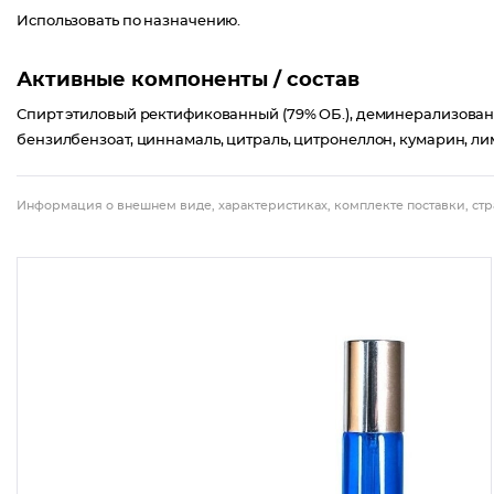
Использовать по назначению.
Активные компоненты / состав
Спирт этиловый ректификованный (79% ОБ.), деминерализова
бензилбензоат, циннамаль, цитраль, цитронеллон, кумарин, ли
Информация о внешнем виде, характеристиках, комплекте поставки, стр