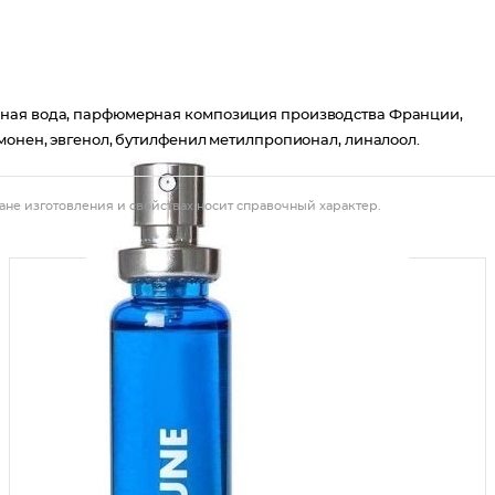
нная вода, парфюмерная композиция производства Франции,
монен, эвгенол, бутилфенил метилпропионал, линалоол.
ане изготовления и свойствах носит справочный характер.