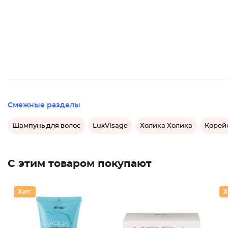
Смежные разделы
Шампунь для волос
LuxVisage
Холика Холика
Корей
С этим товаром покупают