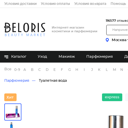
Условия доставки
Условия оплаты
Условия возврата
Помощь
116577
отзыв
Интернет-магазин
косметики и парфюмерии
Москва
Каталог
Уход
Макияж
Парфюмерия
Д
Все бренды
0-9
A
B
C
D
E
F
G
H
I
J
K
L
M
N
Парфюмерия
Туалетная вода
express