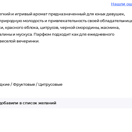
Нашли ош
 легкий и игривый аромат предназначенный для юных девушек,
т природную молодость и привлекательность своей обладательниц
ки, красного яблока, цитрусов, черной смородины, жасмина,
малины и мускуса. Парфюм подходит как для ежедневного
 веселой вечеринки.
дкие /
Фруктовые /
Цитрусовые
обавили в список желаний