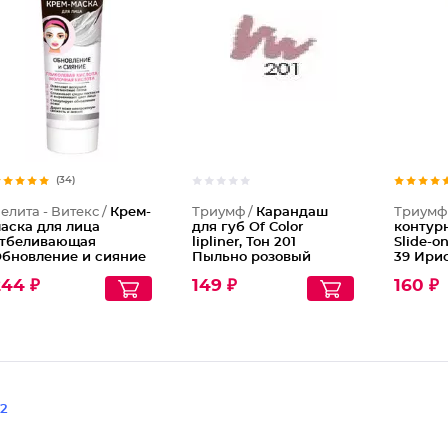
Каранда
(34)
елита - Витекс /
Крем-
Триумф /
Карандаш
Триумф
аска для лица
для губ Of Color
контур
тбеливающая
lipliner, Тон 201
Slide-on
бновление и сияние
Пыльно розовый
39 Ири
244 ₽
149 ₽
160 ₽
2