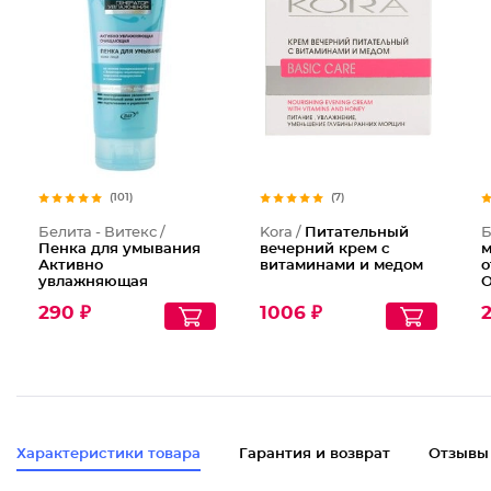
(101)
(7)
Белита - Витекс /
Kora /
Питательный
Б
Пенка для умывания
вечерний крем с
м
Активно
витаминами и медом
о
увлажняющая
О
очищающая
290 ₽
1006 ₽
Характеристики товара
Гарантия и возврат
Отзывы