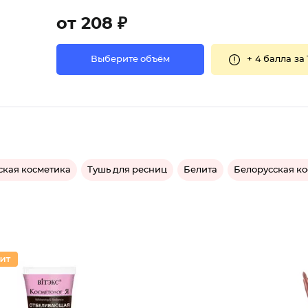
от 208 ₽
+
4 балла
за 
Выберите объём
ская косметика
Тушь для ресниц
Белита
Белорусская к