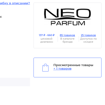
ибку в описании?
ы.
137 ₽ - 660 ₽
85 товаров
25 товаров
ценовой
В каталоге
Доступно по
диапазон
бренда
скидке
Просмотренные товары
+ 1 товаров