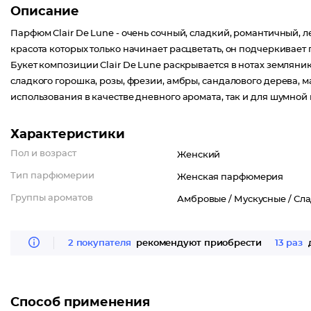
Описание
Парфюм Clair Dе Lune - очень сочный, сладкий, романтичный,
красота которых только начинает расцветать, он подчеркивае
Букет композиции Clair Dе Lune раскрывается в нотах земляни
сладкого горошка, розы, фрезии, амбры, сандалового дерева, 
использования в качестве дневного аромата, так и для шумной
Характеристики
Пол и возраст
Женский
Тип парфюмерии
Женская парфюмерия
Группы ароматов
Амбровые /
Мускусные /
Сла
2 покупателя
рекомендуют приобрести
13 раз
д
Способ применения