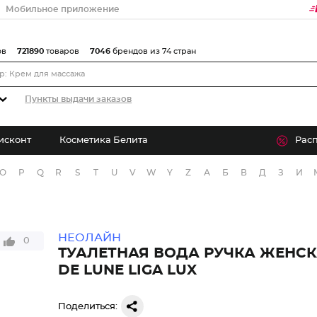
Мобильное приложение
ов
721890
товаров
7046
брендов из 74 стран
Пункты выдачи заказов
исконт
Косметика Белита
Рас
O
P
Q
R
S
T
U
V
W
Y
Z
А
Б
В
Д
З
И
НЕОЛАЙН
0
ТУАЛЕТНАЯ ВОДА РУЧКА ЖЕНСК
DЕ LUNE LIGA LUX
Поделиться: