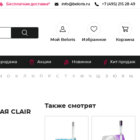
Бесплатная доставка*
info@beloris.ru
+7 (495) 215 28 49
Мой Beloris
Избранное
Корзина
продажа
Акции
Новинки
Хит продаж
М
О
К
Л
Н
П
Р
С
Т
У
Ф
Ч
Ш
Э
Ю
Я
№
Также смотрят
АЯ CLAIR