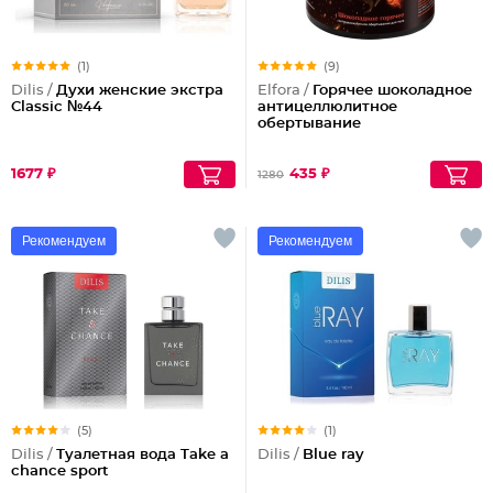
(1)
(9)
Dilis /
Духи женские экстра
Elfora /
Горячее шоколадное
Classic №44
антицеллюлитное
обертывание
1677 ₽
435 ₽
1280
Рекомендуем
Рекомендуем
(5)
(1)
Dilis /
Туалетная вода Take a
Dilis /
Blue ray
chance sport