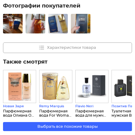
Фотографии покупателей
Характеристики товара
Также смотрят
Новая Заря
Remy Marquis
Flavio Neri
Позитив Па
Парфюмерная
Парфюмерная
Парфюмерная
Туалетная в
вода Олиана O...
вода For Woma...
вода для мужч...
мужская Bl..
Выбрать все похожие товары