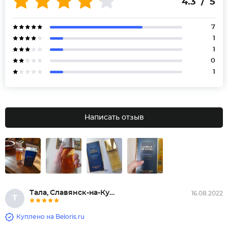
4.3 / 5
7
1
1
0
1
Написать отзыв
Тала, Славянск-на-Кубани
16.08.2022
Т
Куплено на Beloris.ru