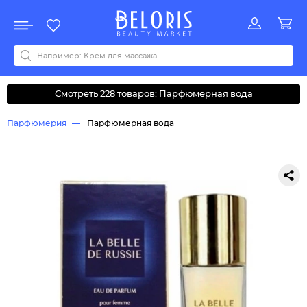
Распродажа
Акции
Новинки
Хит продаж
Все бренды
0-9
A
B
C
D
E
F
G
H
I
J
K
L
M
N
O
P
Q
R
S
T
U
V
W
Y
Z
А
Б
В
Д
З
И
М
О
К
Л
Н
П
Р
С
Т
У
Ф
Ч
Смотреть 228 товаров: Парфюмерная вода
Парфюмерия
Парфюмерная вода