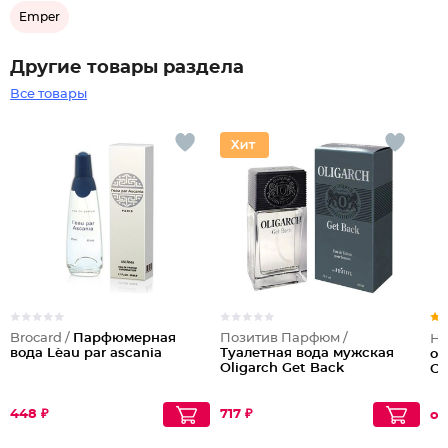
Emper
Другие товары раздела
Все товары
Brocard /
Парфюмерная
Позитив Парфюм /
Но
вода L`eau par ascania
Туалетная вода мужская
оч
Oligarch Get Back
Ch
448 ₽
717 ₽
от