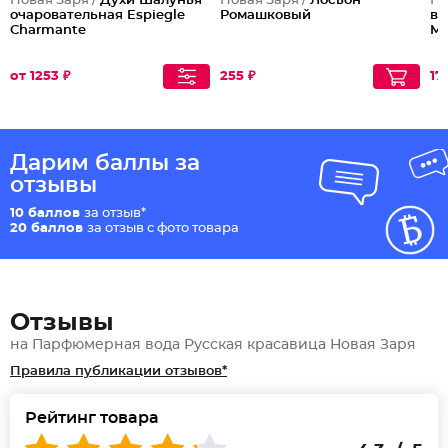
Новая Заря /
Духи Шалунья
Новая Заря /
Лосьон
Но
очаровательная Espiegle
Ромашковый
во
Charmante
Mi
от 1253 ₽
255 ₽
17
Дарим баллы за
отзывы
10 баллов
за отзыв*
20 баллов
за отзыв с фото товара
Отзывы
на Парфюмерная вода Русская красавица Новая Заря
Правила публикации отзывов*
Рейтинг товара