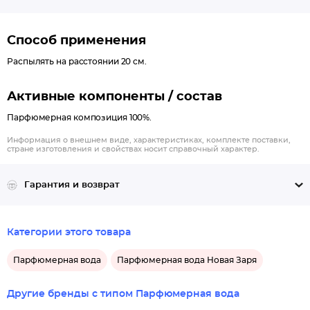
выступит солнечный и бархатистый оттенок абрикоса,
дополненный дымчатостью полутонов мускуса, а также
Способ применения
флористическим созвучием дерзкого жасмина и нежного
ириса. Чтобы подчеркнуть великолепие сердечной части
Распылять на расстоянии 20 см.
композиции, а также создать для нее максимально эффектный
шлейф, было решено прибегнуть к сочетанию сандаловой и
Активные компоненты / состав
кедровой древесины, дополнив его прохладой пачулевых
Парфюмерная композиция 100%.
листьев, волнительностью ванили и классическим дымчатым
ароматом янтаря.
Информация о внешнем виде, характеристиках, комплекте поставки,
стране изготовления и свойствах носит справочный характер.
Семейство ароматов цветочный, древесный, шипровый.
Начальные ноты: мандарин, персик
Гарантия и возврат
Ноты сердца: жасмин, роза
Ноты шлейфа: пачули, ваниль
Категории этого товара
Парфюмерная вода
Парфюмерная вода Новая Заря
Другие бренды с типом Парфюмерная вода