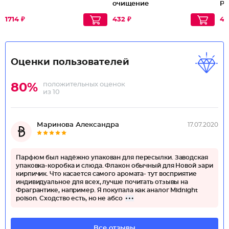
очищение
Ph
1714 ₽
432 ₽
40
Оценки пользователей
положительных оценок
80%
из 10
Маринова Александра
17.07.2020
Парфюм был надёжно упакован для пересылки. Заводская
упаковка-коробка и слюда. Флакон обычный для Новой зари
кирпичик. Что касается самого аромата- тут восприятие
индивидуальное для всех, лучше почитать отзывы на
Фрагрантике, например. Я покупала как аналог Midnight
poison. Сходство есть, но не абсо
Все отзывы