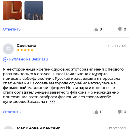
Ответить
0
0
Светлана
05.09.2021
С
Куплено на Beloris.ru
Я не сторонница крепких духов,но этот сразил меня с первого
раза как только я его услышала.Начальница с курорта
привезла себе флакончик Русской красавицы и я перестала
спать ночами?.В соседнем городе случайно наткнулась на
фирменный магазинчик фирмы Новая заря и конечно же
стала обладательницей заветного флакона.Но неожиданно
приехавшие гости отобрати флакончик со словамисебе
купишь еще.Заказала н
Ответить
1
0
Маринова Александра
17.07.2020