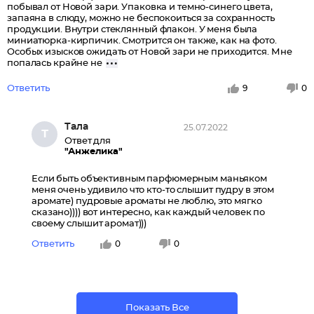
побывал от Новой зари. Упаковка и темно-синего цвета,
запаяна в слюду, можно не беспокоиться за сохранность
продукции. Внутри стеклянный флакон. У меня была
миниатюрка-кирпичик. Смотрится он также, как на фото.
Особых изысков ожидать от Новой зари не приходится. Мне
попалась крайне не
Ответить
9
0
Тала
25.07.2022
Т
Ответ для
"Анжелика"
Если быть объективным парфюмерным маньяком
меня очень удивило что кто-то слышит пудру в этом
аромате) пудровые ароматы не люблю, это мягко
сказано)))) вот интересно, как каждый человек по
своему слышит аромат)))
Ответить
0
0
Показать Все