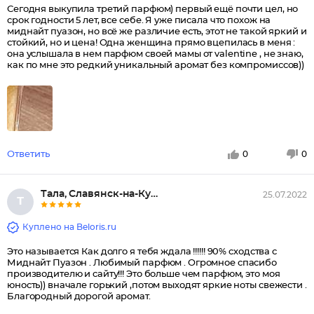
Сегодня выкупила третий парфюм) первый ещё почти цел, но
срок годности 5 лет, все себе. Я уже писала что похож на
миднайт пуазон, но всё же различие есть, этот не такой яркий и
стойкий, но и цена! Одна женщина прямо вцепилась в меня :
она услышала в нем парфюм своей мамы от valentine , не знаю,
как по мне это редкий уникальный аромат без компромиссов))
Ответить
0
0
Тала, Славянск-на-Кубани
25.07.2022
Т
Куплено на Beloris.ru
Это называется Как долго я тебя ждала !!!!!! 90% сходства с
Миднайт Пуазон . Любимый парфюм . Огромное спасибо
производителю и сайту!!! Это больше чем парфюм, это моя
юность)) вначале горький ,потом выходят яркие ноты свежести .
Благородный дорогой аромат.