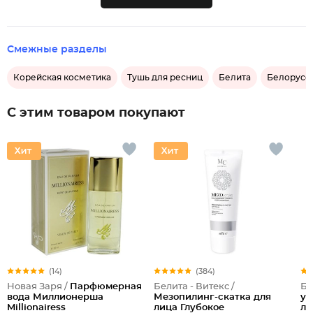
Смежные разделы
Корейская косметика
Тушь для ресниц
Белита
Белорусск
С этим товаром покупают
(14)
(384)
Новая Заря /
Парфюмерная
Белита - Витекс /
Бе
вода Миллионерша
Мезопилинг-скатка для
ум
Millionairess
лица Глубокое
ле