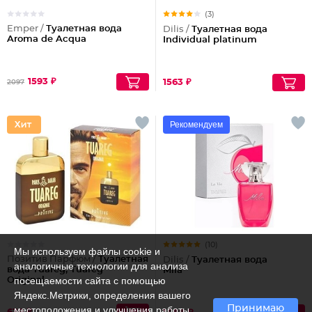
(3)
Emper /
Туалетная вода
Dilis /
Туалетная вода
Aroma de Acqua
Individual platinum
1593 ₽
1563 ₽
2097
Рекомендуем
(10)
Мы используем файлы cookie и
Позитив Парфюм /
Туалетная
Dilis /
Туалетная вода
аналогичные технологии для анализа
вода Tuareg, Tuareg
Mila
посещаемости сайта с помощью
Original
Яндекс.Метрики, определения вашего
Принимаю
местоположения и улучшения работы