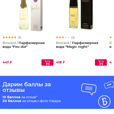
(3)
(2)
Brocard /
Парфюмерная
Brocard /
Парфюмерная
Br
вода "Feu d`or"
вода "Magic night"
во
447 ₽
418 ₽
45
Дарим баллы за
отзывы
10 баллов
за отзыв*
20 баллов
за отзыв с фото товара