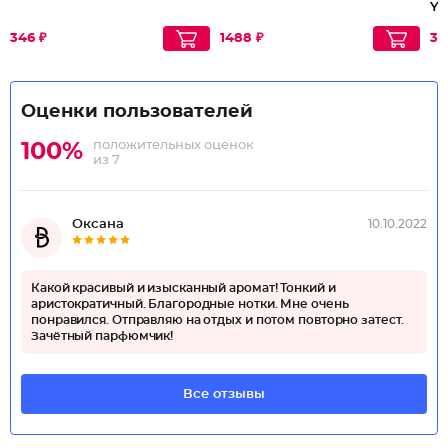
Yo
346 ₽
1488 ₽
30
Оценки пользователей
положительных оценок
100%
из 7
Оксана
10.10.2022
Какой красивый и изысканный аромат! Тонкий и
аристократичный. Благородные нотки. Мне очень
понравился. Отправляю на отдых и потом повторно затест.
Зачётный парфюмчик!
Все отзывы