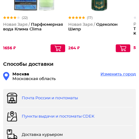
(22)
(17)
Pa
Новая Заря /
Парфюмерная
Новая Заря /
Одеколон
Ту
вода Клима Clima
Шипр
Ki
58
1656 ₽
264 ₽
Способы доставки
Москва
Изменить город
Московская область
Почта России и почтоматы
Пункты выдачи и постоматы CDEK
Доставка курьером