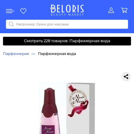
Распродажа
Акции
Новинки
Хит продаж
Все бренды
0-9
A
B
C
D
E
F
G
H
I
J
K
L
M
N
O
P
Q
R
S
T
U
V
W
Y
Z
А
Б
В
Д
З
И
М
О
К
Л
Н
П
Р
С
Т
У
Ф
Ч
Смотреть 228 товаров: Парфюмерная вода
Парфюмерия
Парфюмерная вода