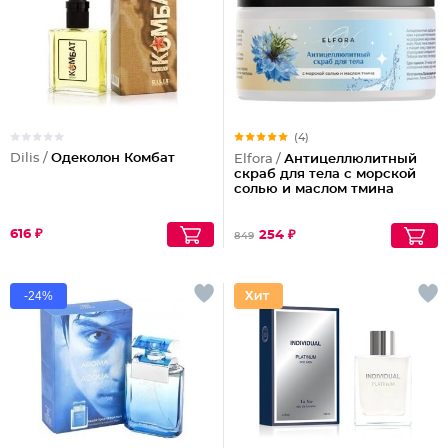
(4)
Dilis /
Одеколон Комбат
Elfora /
Антицеллюлитный
скраб для тела с морской
солью и маслом тмина
616 ₽
254 ₽
849
-24%