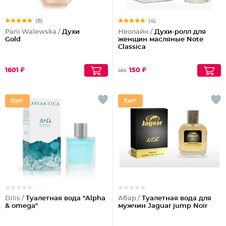
(8)
(4)
Pani Walewska /
Духи
Неолайн /
Духи-ролл для
Gold
женщин масляные Note
Classica
1601 ₽
150 ₽
186
Dilis /
Туалетная вода "Alpha
Абар /
Туалетная вода для
& omega"
мужчин Jaguar jump Noir