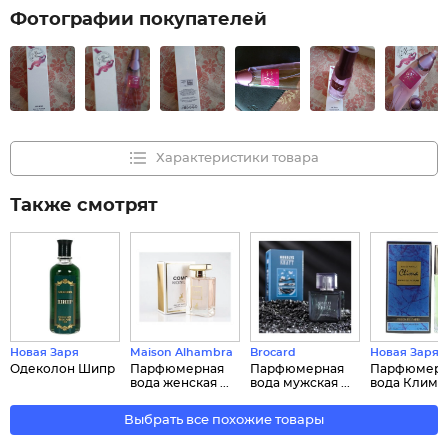
Фотографии покупателей
Характеристики товара
Также смотрят
Новая Заря
Maison Alhambra
Brocard
Новая Заря
Одеколон Шипр
Парфюмерная
Парфюмерная
Парфюмерн
вода женская ...
вода мужская ...
вода Клима C
Выбрать все похожие товары