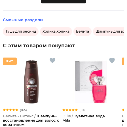
Смежные разделы
Тушь для ресниц
Холика Холика
Белита
Шампунь для во
С этим товаром покупают
(165)
(10)
Белита - Витекс /
Шампунь-
Dilis /
Туалетная вода
Бе
восстановление для волос с
Mila
дл
кератином
то