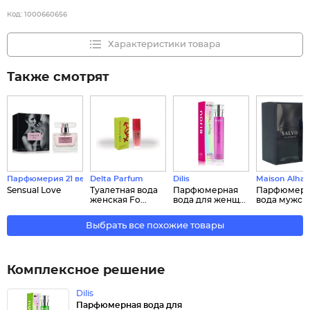
Код:
1000660656
Характеристики товара
Также смотрят
Парфюмерия 21 века
Delta Parfum
Dilis
Maison Alha
Sensual Love
Туалетная вода
Парфюмерная
Парфюмерн
женская Fo...
вода для женщ...
вода мужская
Выбрать все похожие товары
Комплексное решение
Dilis
Парфюмерная вода для