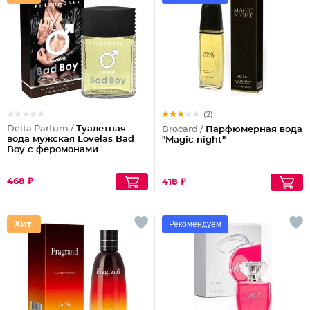
(2)
Delta Parfum /
Туалетная
Brocard /
Парфюмерная вода
вода мужская Lovelas Bad
"Magic night"
Boy с феромонами
468 ₽
418 ₽
Рекомендуем