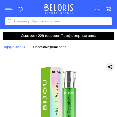
Распродажа
Акции
Новинки
Хит продаж
Все бренды
0-9
A
B
C
D
E
F
G
H
I
J
K
L
M
N
O
P
Q
R
S
T
U
V
W
Y
Z
А
Б
В
Д
З
И
М
О
К
Л
Н
П
Р
С
Т
У
Ф
Ч
Смотреть 228 товаров: Парфюмерная вода
Парфюмерия
Парфюмерная вода