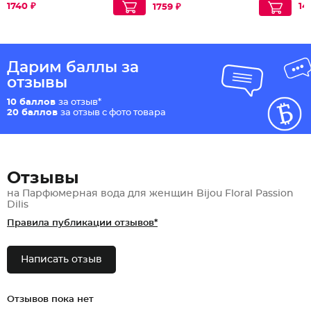
1740 ₽
14
1759 ₽
Дарим баллы за
отзывы
10 баллов
за отзыв*
20 баллов
за отзыв с фото товара
Отзывы
на Парфюмерная вода для женщин Bijou Floral Passion
Dilis
Правила публикации отзывов*
Написать отзыв
Отзывов пока нет