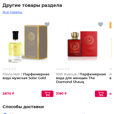
Другие товары раздела
Все товары
Flavio Neri /
Парфюмерная
10th Avenue /
Парфюмерная
Al
вода мужская Solar Gold
вода для женщин The
во
Diamond Shauq
2870 ₽
3190 ₽
от
Способы доставки