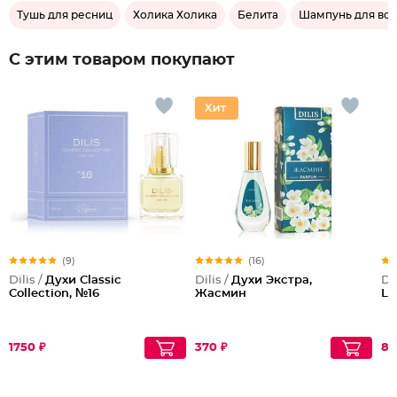
Тушь для ресниц
Холика Холика
Белита
Шампунь для во
С этим товаром покупают
(9)
(16)
Dilis /
Духи Classic
Dilis /
Духи Экстра,
Dil
Collection, №16
Жасмин
Le
1750 ₽
370 ₽
85