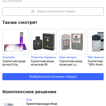
Код:
100006238
Характеристики товара
Также смотрят
Неолайн
Позитив Парфюм
Alain Aregon
10th Avenue
Туалетная вода
Туалетная вода
Туалетная вода
Туалетная в
ручка Ecla...
мужская Bl...
мужская Lo...
"10th Aven...
Выбрать все похожие товары
Комплексное решение
Dilis
Туалетная вода Vivat