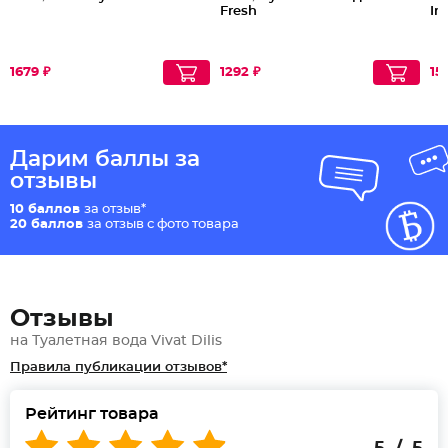
Fresh
In
1679 ₽
1292 ₽
15
Дарим баллы за
отзывы
10 баллов
за отзыв*
20 баллов
за отзыв с фото товара
Отзывы
на Туалетная вода Vivat Dilis
Правила публикации отзывов*
Рейтинг товара