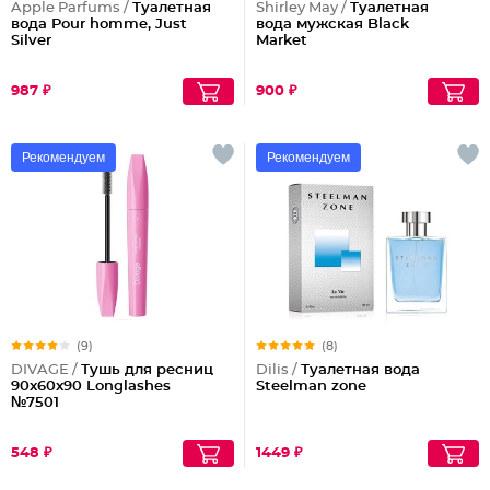
Apple Parfums /
Туалетная
Shirley May /
Туалетная
вода Pour homme, Just
вода мужская Black
Silver
Market
987 ₽
900 ₽
Рекомендуем
Рекомендуем
(9)
(8)
DIVAGE /
Тушь для ресниц
Dilis /
Туалетная вода
90x60x90 Longlashes
Steelman zone
№7501
548 ₽
1449 ₽