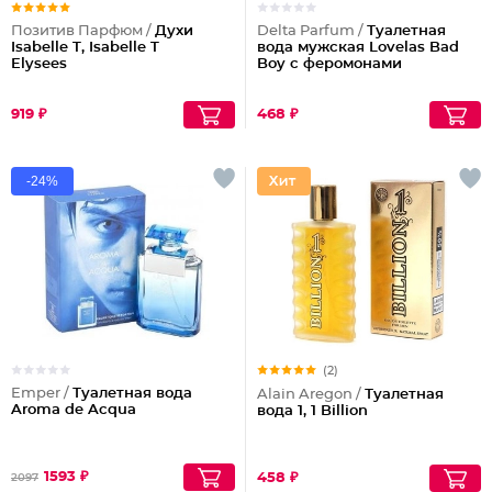
Позитив Парфюм /
Духи
Delta Parfum /
Туалетная
Isabelle T, Isabelle T
вода мужская Lovelas Bad
Elysees
Boy с феромонами
919 ₽
468 ₽
-24%
(2)
Emper /
Туалетная вода
Alain Aregon /
Туалетная
Aroma de Acqua
вода 1, 1 Billion
1593 ₽
458 ₽
2097