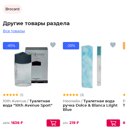
Brocard
Другие товары раздела
Все товары
-45%
-20%
(1)
(3)
10th Avenue /
Туалетная
Неолайн /
Туалетная вода
Pa
вода "10th Avenue Sport"
ручка Dolce & Blanca Lilght
Ту
Blue
1636 ₽
219 ₽
60
2976
274