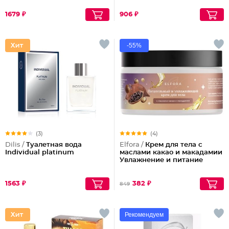
1679 ₽
906 ₽
-55%
(3)
(4)
Dilis /
Туалетная вода
Elfora /
Крем для тела с
Individual platinum
маслами какао и макадамии
Увлажнение и питание
1563 ₽
382 ₽
849
Рекомендуем