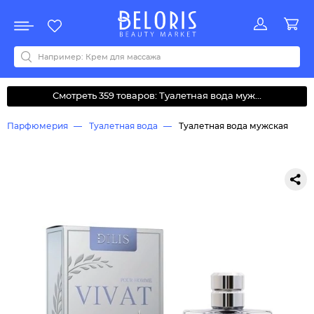
Распродажа
Акции
Новинки
Хит продаж
Все бренды
0-9
A
B
C
D
E
F
G
H
I
J
K
L
M
N
O
P
Q
R
S
T
U
V
W
Y
Z
А
Б
В
Д
З
И
М
О
К
Л
Н
П
Р
С
Т
У
Ф
Ч
Смотреть 359 товаров: Туалетная вода муж...
Парфюмерия
Туалетная вода
Туалетная вода мужская