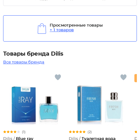
Просмотренные товары
+ 1 товаров
Товары бренда Dilis
Все товары бренда
(1)
(2)
Dilis /
Blue ray
Dilis /
Туалетная вода
Dil