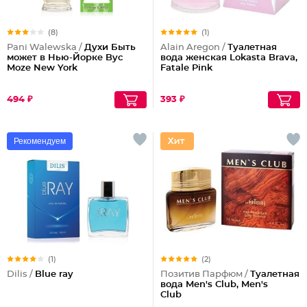
(8)
(1)
Pani Walewska /
Духи Быть
Alain Aregon /
Туалетная
может в Нью-Йорке Byc
вода женская Lokasta Brava,
Moze New York
Fatale Pink
494 ₽
393 ₽
Рекомендуем
(1)
(2)
Dilis /
Blue ray
Позитив Парфюм /
Туалетная
вода Men's Club, Men's
Club