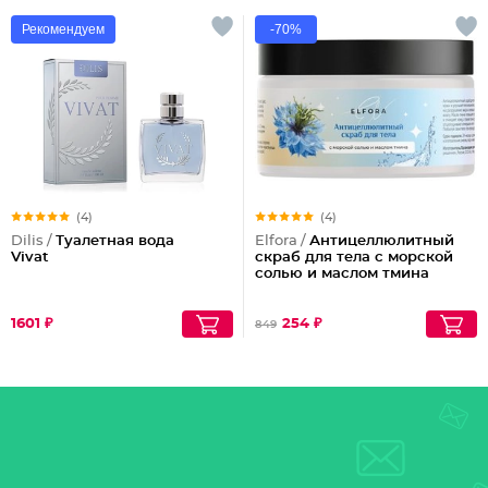
Рекомендуем
-70%
(4)
(4)
Dilis /
Туалетная вода
Elfora /
Антицеллюлитный
Vivat
скраб для тела с морской
солью и маслом тмина
1601 ₽
254 ₽
849