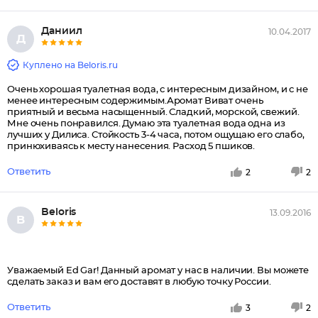
Даниил
10.04.2017
Д
Куплено на Beloris.ru
Очень хорошая туалетная вода, с интересным дизайном, и с не
менее интересным содержимым.Аромат Виват очень
приятный и весьма насыщенный. Сладкий, морской, свежий.
Мне очень понравился. Думаю эта туалетная вода одна из
лучших у Дилиса. Стойкость 3-4 часа, потом ощущаю его слабо,
принюхиваясь к месту нанесения. Расход 5 пшиков.
Ответить
2
2
Beloris
13.09.2016
B
Уважаемый Ed Gar! Данный аромат у нас в наличии. Вы можете
сделать заказ и вам его доставят в любую точку России.
Ответить
3
2