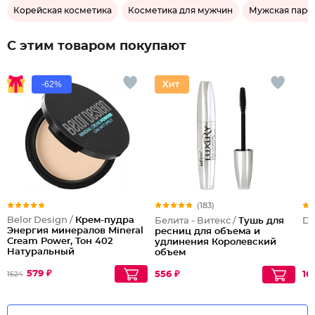
Корейская косметика
Косметика для мужчин
Мужская пар
С этим товаром покупают
-62%
(183)
Belor Design /
Крем-пудра
Белита - Витекс /
Тушь для
Dil
Энергия минералов Mineral
ресниц для объема и
Cream Power, Тон 402
удлинения Королевский
Натуральный
объем
579 ₽
556 ₽
16
1524