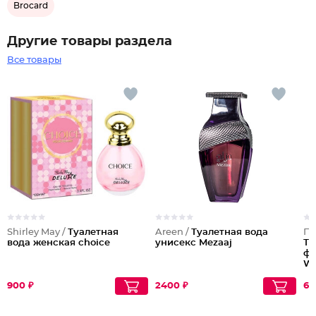
Brocard
Другие товары раздела
Все товары
Shirley May /
Туалетная
Areen /
Туалетная вода
Па
вода женская choice
унисекс Mezaaj
Ту
фе
Wh
900 ₽
2400 ₽
69