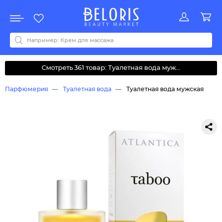
Распродажа
Акции
Новинки
Хит продаж
Все бренды
0-9
A
B
C
D
E
F
G
H
I
J
K
L
M
N
O
P
Q
R
S
T
U
V
W
Y
Z
А
Б
В
Д
З
И
М
О
К
Л
Н
П
Р
С
Т
У
Ф
Ч
Смотреть 361 товар: Туалетная вода муж...
Парфюмерия
Туалетная вода
Туалетная вода мужская