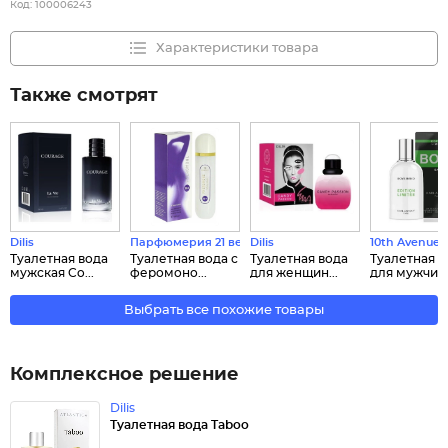
Код:
100006243
Характеристики товара
Также смотрят
Dilis
Парфюмерия 21 века
Dilis
10th Avenue
Туалетная вода
Туалетная вода с
Туалетная вода
Туалетная в
мужская Co...
феромоно...
для женщин...
для мужчин.
Выбрать все похожие товары
Комплексное решение
Dilis
Туалетная вода Taboo