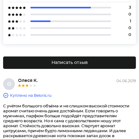
3
0
1
0
0
Написать отзыв
Олеся К.
04.06.2019
О
Куплено на Beloris.ru
С учётом большого объёма и не слишком высокой стоимости
аромат считаю очень даже достойным. Если говорить о
мужчинах, парфюм больше подойдёт представителям
среднего возраста. Но я сама с удовольствием ношу этот
аромат. Стойкость довольно высокая. Стартует аромат
цитрусами, причём будто лимонными леденцами. И далее
раскрывается древесная нота похожая запах досок в