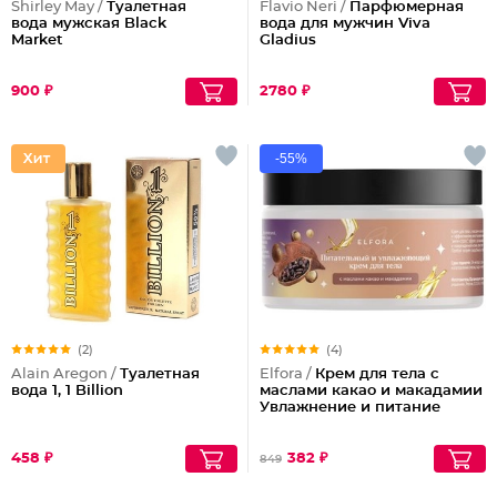
Shirley May /
Туалетная
Flavio Neri /
Парфюмерная
вода мужская Black
вода для мужчин Viva
Market
Gladius
900 ₽
2780 ₽
-55%
(2)
(4)
Alain Aregon /
Туалетная
Elfora /
Крем для тела с
вода 1, 1 Billion
маслами какао и макадамии
Увлажнение и питание
458 ₽
382 ₽
849