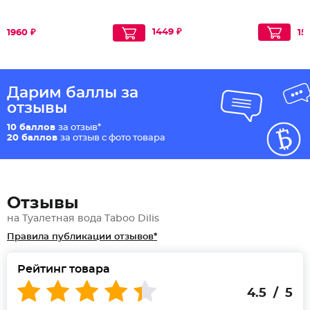
1449 ₽
1960 ₽
15
Дарим баллы за
отзывы
10 баллов
за отзыв*
20 баллов
за отзыв с фото товара
Отзывы
на Туалетная вода Taboo Dilis
Правила публикации отзывов*
Рейтинг товара
4.5 / 5