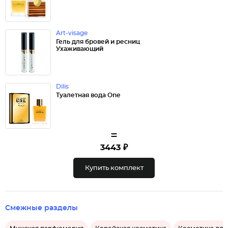
Art-visage
Гель для бровей и ресниц
Ухаживающий
Dilis
Туалетная вода One
=
3443 ₽
Купить комплект
Смежные разделы