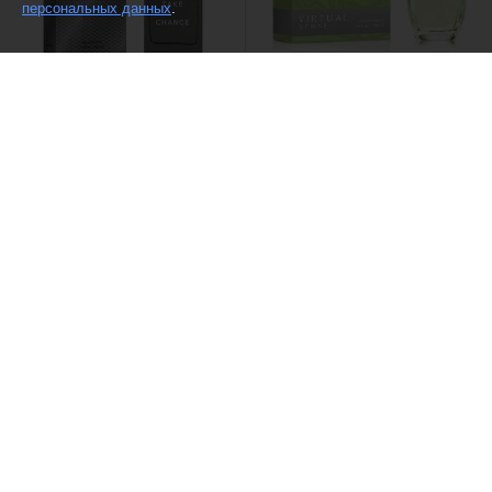
.
персональных данных
(5)
(11)
Dilis /
Туалетная вода Take a
Dilis /
Туалетная вода Virtual
chance sport
Sense
1380 ₽
1393 ₽
(2)
Beautimatic /
Туалетная вода
Позитив Парфюм /
Туалетная