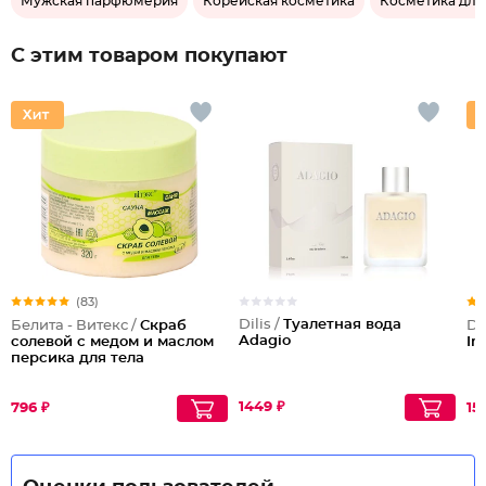
Мужская парфюмерия
Корейская косметика
Косметика для
С этим товаром покупают
(83)
Dilis /
Туалетная вода
Белита - Витекс /
Скраб
Dil
Adagio
солевой с медом и маслом
In
персика для тела
1449 ₽
796 ₽
15