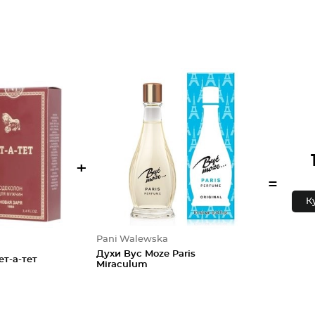
+
=
К
Pani Walewska
Духи Byc Moze Paris
т-а-тет
Miraculum