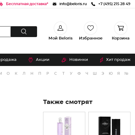
Бесплатная доставка*
info@beloris.ru
+7 (495) 215 28 49
Мой Beloris
Избранное
Корзина
продажа
Акции
Новинки
Хит продаж
М
О
К
Л
Н
П
Р
С
Т
У
Ф
Ч
Ш
Э
Ю
Я
№
Также смотрят