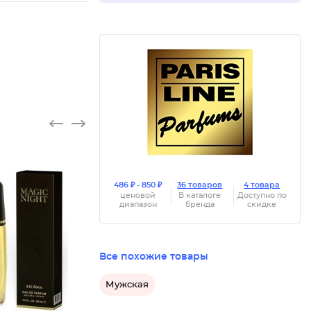
486 ₽ - 850 ₽
36 товаров
4 товара
ценовой
В каталоге
Доступно по
диапазон
бренда
скидке
Все похожие товары
Мужская