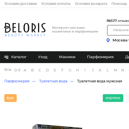
Условия доставки
Условия оплаты
Условия возврата
Помощь
116577
отзыв
Интернет-магазин
косметики и парфюмерии
Москва
Каталог
Уход
Макияж
Парфюмерия
Д
Все бренды
0-9
A
B
C
D
E
F
G
H
I
J
K
L
M
N
Парфюмерия
Туалетная вода
Туалетная вода мужская
express