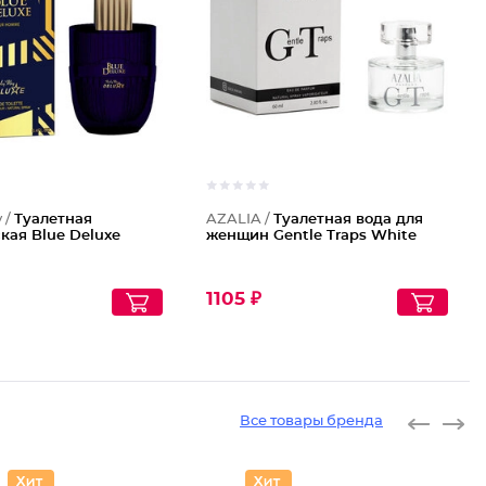
y /
Туалетная
AZALIA /
Туалетная вода для
кая Blue Deluxe
женщин Gentle Traps White
1105 ₽
Все товары бренда