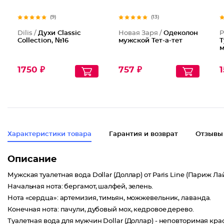
(9)
(13)
Dilis /
Духи Classic
Новая Заря /
Одеколон
P
Collection, №16
мужской Тет-а-тет
Т
м
1750 ₽
757 ₽
1
Характеристики товара
Гарантия и возврат
Отзывы
Описание
Мужская туалетная вода Dollar (Доллар) от Paris Line (Париж Л
Начальная нота: бергамот, шалфей, зелень.
Нота «сердца»: артемизия, тимьян, можжевельник, лаванда.
Конечная нота: пачули, дубовый мох, кедровое дерево.
Туалетная вода для мужчин Dollar (Доллар) - неповторимая кр