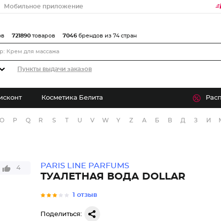
Мобильное приложение
ов
721890
товаров
7046
брендов из 74 стран
Пункты выдачи заказов
исконт
Косметика Белита
Рас
O
P
Q
R
S
T
U
V
W
Y
Z
А
Б
В
Д
З
И
PARIS LINE PARFUMS
4
ТУАЛЕТНАЯ ВОДА DOLLAR
1 отзыв
Поделиться: