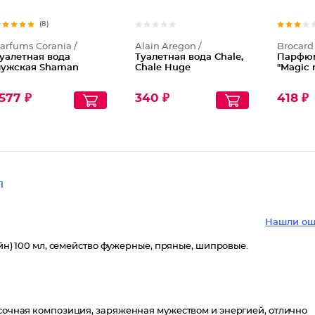
(8)
arfums Corania /
Alain Aregon /
Brocard 
уалетная вода
Туалетная вода Chale,
Парфюм
ужская Shaman
Chale Huge
"Magic 
577 ₽
340 ₽
418 ₽
1
Нашли ош
айн) 100 мл, семейство фужерные, пряные, шипровые.
асочная композиция, заряженная мужеством и энергией, отлично