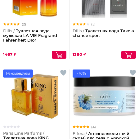
(2)
(5)
Dilis /
Туалетная вода
Dilis /
Туалетная вода Take a
мужская LA VIE Fragrand
chance sport
Fahrenheit Dior
1467 ₽
1380 ₽
Рекомендуем
-70%
(4)
Paris Line Parfums /
Elfora /
Антицеллюлитный
Туалетная вода KING
скраб для тела с морской