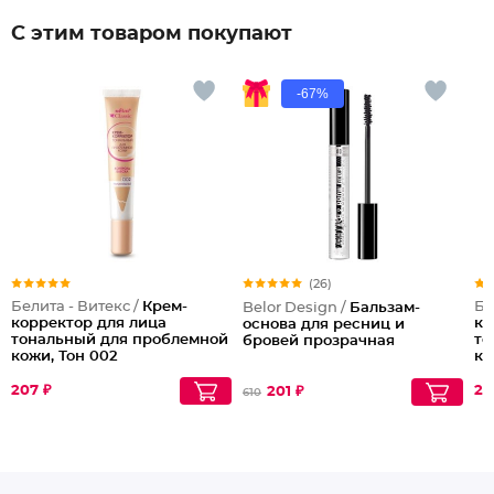
С этим товаром покупают
-67%
(26)
Белита - Витекс /
Крем-
Бе
Belor Design /
Бальзам-
корректор для лица
ко
основа для ресниц и
тональный для проблемной
то
бровей прозрачная
кожи, Тон 002
ко
Натуральный
207 ₽
20
201 ₽
610