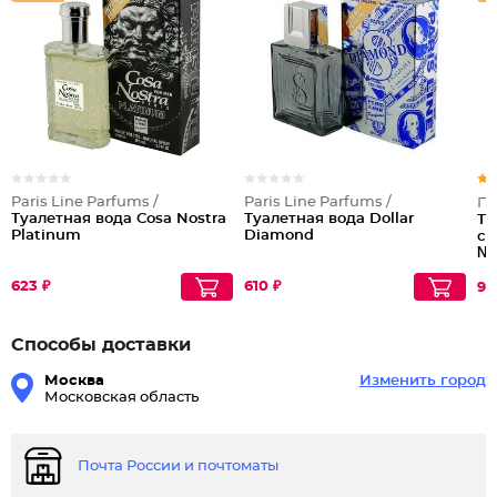
Paris Line Parfums /
Paris Line Parfums /
Па
Туалетная вода Cosa Nostra
Туалетная вода Dollar
Ту
Platinum
Diamond
с 
№
623 ₽
610 ₽
96
Способы доставки
Москва
Изменить город
Московская область
Почта России и почтоматы