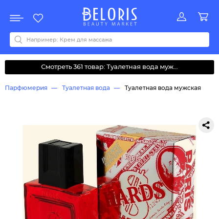
Распродажа
Акции
Новинки
Хит продаж
Все бренды
0-9
A
B
C
D
E
F
G
H
I
J
K
L
M
N
O
P
Q
R
S
T
U
V
W
Y
Z
А
Б
В
Д
З
И
М
О
К
Л
Н
П
Р
С
Т
У
Ф
Ч
Смотреть 361 товар: Туалетная вода муж...
Парфюмерия
Туалетная вода
Туалетная вода мужская