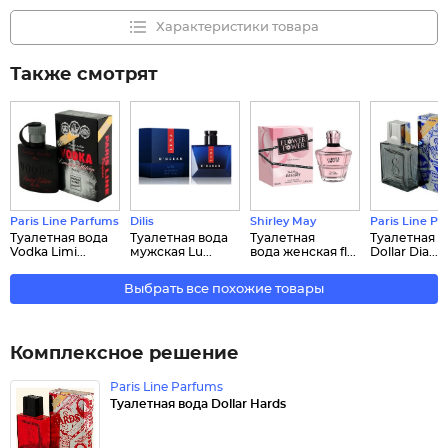
Характеристики товара
Также смотрят
Paris Line Parfums
Dilis
Shirley May
Paris Line P
Туалетная вода
Туалетная вода
Туалетная
Туалетная в
Vodka Limi...
мужская Lu...
вода женская fl...
Dollar Dia...
Выбрать все похожие товары
Комплексное решение
Paris Line Parfums
Туалетная вода Dollar Hards