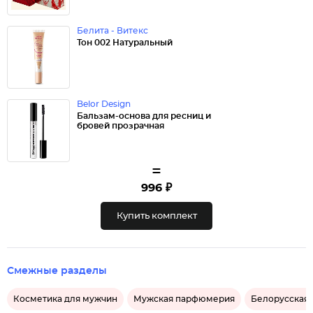
Белита - Витекс
Тон 002 Натуральный
Belor Design
Бальзам-основа для ресниц и
бровей прозрачная
=
996 ₽
Купить комплект
Смежные разделы
Косметика для мужчин
Мужская парфюмерия
Белорусская 