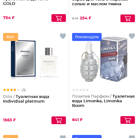
GOLD
солью и маслом тмина
754 ₽
254 ₽
849
Рекомендуем
(3)
Позитив Парфюм /
Туалетная
Dilis /
Туалетная вода
вода Limonka, Limonka
Individual platinum
Boom
641 ₽
1563 ₽