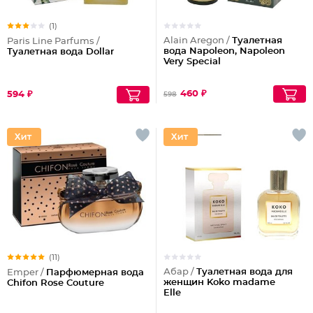
(1)
Alain Aregon /
Туалетная
Paris Line Parfums /
вода Napoleon, Napoleon
Туалетная вода Dollar
Very Special
460 ₽
594 ₽
598
(11)
Абар /
Туалетная вода для
Emper /
Парфюмерная вода
женщин Koko madame
Chifon Rose Couture
Elle