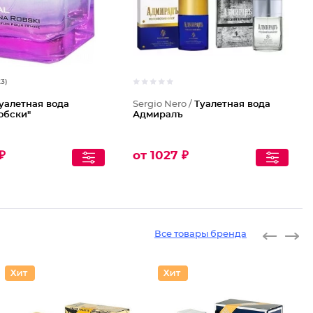
23)
уалетная вода
Sergio Nero /
Туалетная вода
обски"
Адмиралъ
₽
от 1027 ₽
Все товары бренда