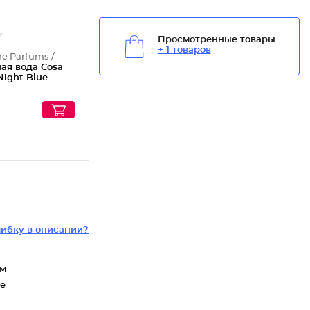
Просмотренные товары
+ 1 товаров
ne Parfums /
ая вода Cosa
Night Blue
ибку в описании?
ем
не