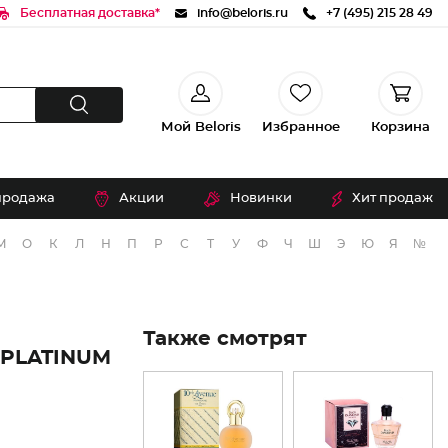
Бесплатная доставка*
info@beloris.ru
+7 (495) 215 28 49
Мой Beloris
Избранное
Корзина
продажа
Акции
Новинки
Хит продаж
М
О
К
Л
Н
П
Р
С
Т
У
Ф
Ч
Ш
Э
Ю
Я
№
Также смотрят
 PLATINUM