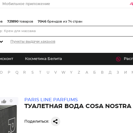
Мобильное приложение
ов
721890
товаров
7046
брендов из 74 стран
Пункты выдачи заказов
исконт
Косметика Белита
Рас
O
P
Q
R
S
T
U
V
W
Y
Z
А
Б
В
Д
З
И
PARIS LINE PARFUMS
0
ТУАЛЕТНАЯ ВОДА COSA NOSTRA
Поделиться: