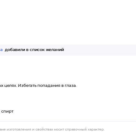
за
добавили в список желаний
х целях. Избегать попадания в глаза.
 спирт
ане изготовления и свойствах носит справочный характер.