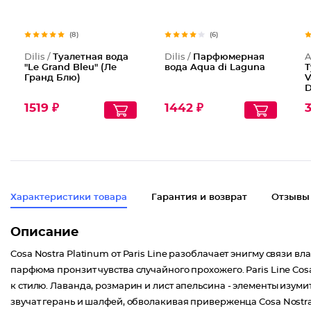
(8)
(6)
Dilis /
Туалетная вода
Dilis /
Парфюмерная
A
"Le Grand Bleu" (Ле
вода Aqua di Laguna
Т
Гранд Блю)
V
D
1519 ₽
1442 ₽
3
Характеристики товара
Гарантия и возврат
Отзывы
Описание
Cosa Nostra Platinum от Paris Line разоблачает энигму связи
парфюма пронзит чувства случайного прохожего. Paris Line C
к стилю. Лаванда, розмарин и лист апельсина - элементы изу
звучат герань и шалфей, обволакивая приверженца Cosa Nostra