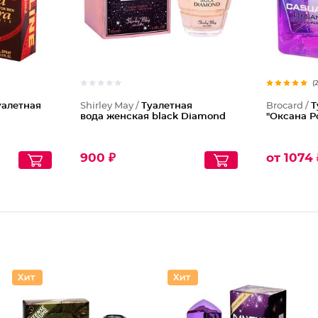
(
уалетная
Shirley May /
Туалетная
Brocard /
Т
вода женская black Diamond
"Оксана Р
900 ₽
от 1074 