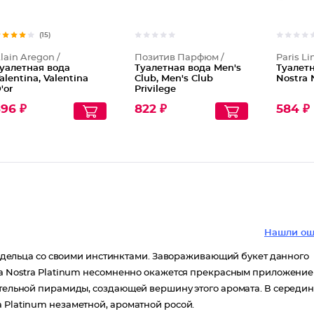
(15)
lain Aregon /
Позитив Парфюм /
Paris Li
уалетная вода
Туалетная вода Men's
Туалетн
alentina, Valentina
Club, Men's Club
Nostra 
'or
Privilege
96 ₽
822 ₽
584 ₽
Нашли ош
 владельца со своими инстинктами. Завораживающий букет данного
osa Nostra Platinum несомненно окажется прекрасным приложени
мительной пирамиды, создающей вершину этого аромата. В середи
 Platinum незаметной, ароматной росой.