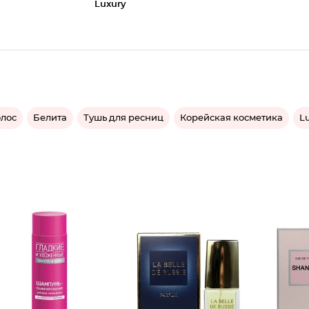
Luxury
олос
Белита
Тушь для ресниц
Корейская косметика
L