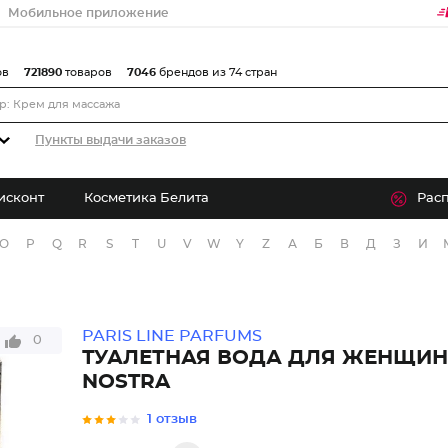
Мобильное приложение
ов
721890
товаров
7046
брендов из 74 стран
Пункты выдачи заказов
исконт
Косметика Белита
Рас
O
P
Q
R
S
T
U
V
W
Y
Z
А
Б
В
Д
З
И
PARIS LINE PARFUMS
0
ТУАЛЕТНАЯ ВОДА ДЛЯ ЖЕНЩИН
NOSTRA
1 отзыв