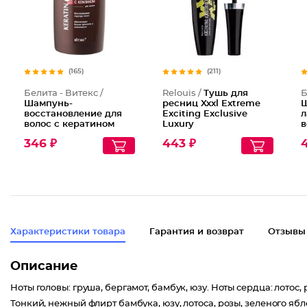
(165)
(211)
Белита - Витекс /
Relouis /
Тушь для
Б
Шампунь-
ресниц Xxxl Extreme
Ш
восстановление для
Exciting Exclusive
л
волос с кератином
Luxury
в
Г
346 ₽
443 ₽
Характеристики товара
Гарантия и возврат
Отзывы
Описание
Ноты головы: груша, бергамот, бамбук, юзу. Ноты сердца: лотос,
Тонкий, нежный флирт бамбука, юзу, лотоса, розы, зеленого яб