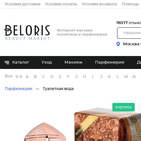
Условия доставки
Условия оплаты
Условия возврата
Помощь
116577
отзыв
Интернет-магазин
косметики и парфюмерии
Москва
Каталог
Уход
Макияж
Парфюмерия
Д
Все бренды
0-9
A
B
C
D
E
F
G
H
I
J
K
L
M
N
Парфюмерия
Туалетная вода
express