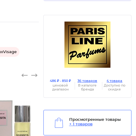
uxVisage
486 ₽ - 850 ₽
36 товаров
4 товара
ценовой
В каталоге
Доступно по
диапазон
бренда
скидке
Просмотренные товары
+ 1 товаров