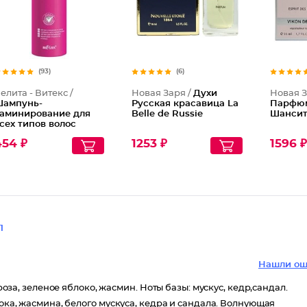
(93)
(6)
елита - Витекс /
Новая Заря /
Духи
Новая З
ампунь-
Русская красавица La
Парфюм
аминирование для
Belle de Russie
Шансит
сех типов волос
ладкие и Ухоженные
454 ₽
1253 ₽
1596 
1
Нашли ош
 роза, зеленое яблоко, жасмин. Ноты базы: мускус, кедр,сандал.
лока, жасмина, белого мускуса, кедра и сандала. Волнующая