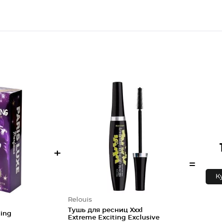
+
=
К
Relouis
Тушь для ресниц Xxxl
ing
Extreme Exciting Exclusive