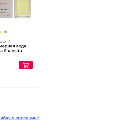
(9)
аря /
ерная вода
а Shansita
₽
ибку в описании?