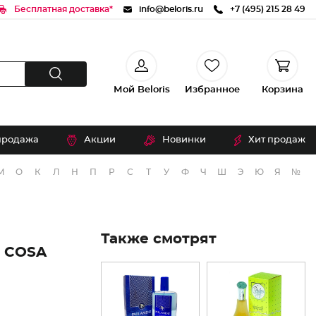
Бесплатная доставка*
info@beloris.ru
+7 (495) 215 28 49
Мой Beloris
Избранное
Корзина
продажа
Акции
Новинки
Хит продаж
М
О
К
Л
Н
П
Р
С
Т
У
Ф
Ч
Ш
Э
Ю
Я
№
Также смотрят
 COSA