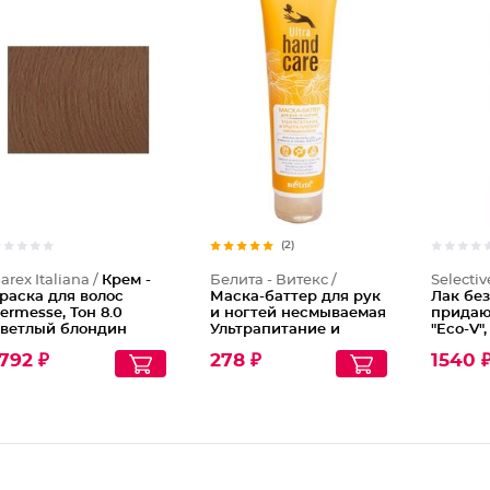
Крем -
(2)
arex Italiana /
Крем -
Белита - Витекс /
Selectiv
раска для волос
Маска-баттер для рук
Лак без
ermesse, Тон 8.0
и ногтей несмываемая
придаю
ветлый блондин
Ультрапитание и
"Eco-V",
Ультралифтинг
792 ₽
278 ₽
1540 