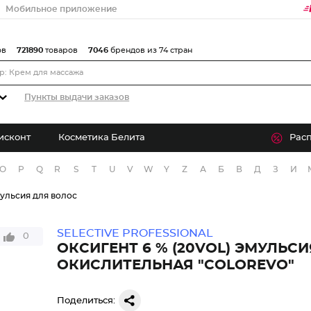
Мобильное приложение
ов
721890
товаров
7046
брендов из 74 стран
Пункты выдачи заказов
исконт
Косметика Белита
Рас
O
P
Q
R
S
T
U
V
W
Y
Z
А
Б
В
Д
З
И
ульсия для волос
SELECTIVE PROFESSIONAL
0
ОКСИГЕНТ 6 % (20VOL) ЭМУЛЬСИ
ОКИСЛИТЕЛЬНАЯ "COLOREVO"
Поделиться: