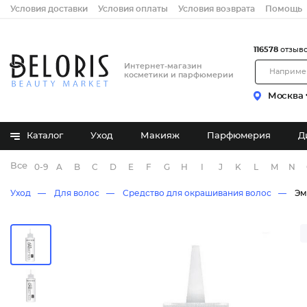
Условия доставки
Условия оплаты
Условия возврата
Помощь
116578
отзыв
Интернет-магазин
косметики и парфюмерии
Москва
Каталог
Уход
Макияж
Парфюмерия
Д
Все бренды
0-9
A
B
C
D
E
F
G
H
I
J
K
L
M
N
Уход
Для волос
Средство для окрашивания волос
Эм