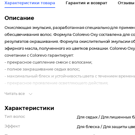
Характеристики товара
Гарантия и возврат
Отзывы
Описание
Окисляющая эмульсия, разработанная специально для примен
обесцвечивания волос. Формула Colorevo Oxy составлена для 
результатов окрашивания. Формула окислительной эмульсии 
эфирного масла, полученного из цветков ромашки. Colorevo Ox
сочетании с Colorevo гарантирует:
- прекрасное сцепление смеси с волосами;
- полное закрашивание седых волос;
- максимальный блеск и устойчивость цвета с течением времен
- прекрасное проявление осветляющего действия;
- снижение риска раздражения.
Читать все
Характеристики
Тип волос
Для седых /
Для лишенных б
Эффект
Для блеска /
Для защиты цве