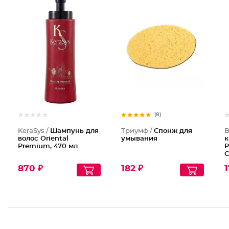
Шампунь
(8)
KeraSys /
Шампунь для
Триумф /
Спонж для
B
волос Oriental
умывания
к
Premium, 470 мл
P
С
870 ₽
182 ₽
1