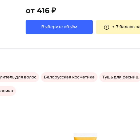
от 416 ₽
+
7 баллов
за
Выберите объём
литель для волос
Белорусская косметика
Тушь для ресниц
Холика