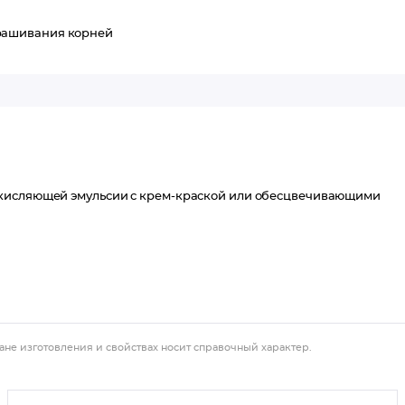
рашивания корней
окисляющей эмульсии с крем-краской или обесцвечивающими
ане изготовления и свойствах носит справочный характер.