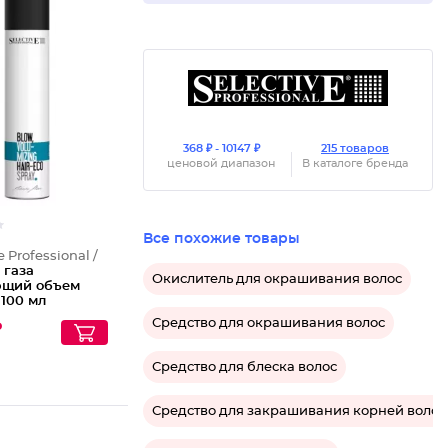
Лак без
368 ₽ - 10147 ₽
215 товаров
ценовой диапазон
В каталоге бренда
Все похожие товары
e Professional /
 газа
Окислитель для окрашивания волос
щий объем
 100 мл
Средство для окрашивания волос
₽
Средство для блеска волос
Средство для закрашивания корней волос