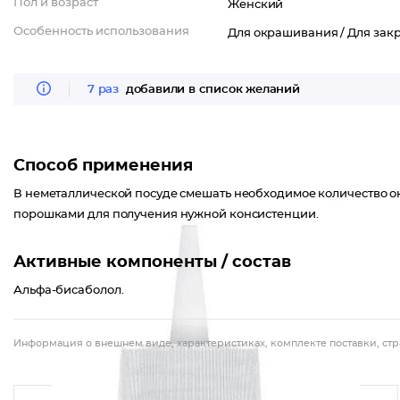
Пол и возраст
Женский
Особенность использования
Для окрашивания /
Для зак
7 раз
добавили в список желаний
Способ применения
В неметаллической посуде смешать необходимое количество 
порошками для получения нужной консистенции.
Активные компоненты / состав
Альфа-бисаболол.
Информация о внешнем виде, характеристиках, комплекте поставки, стр