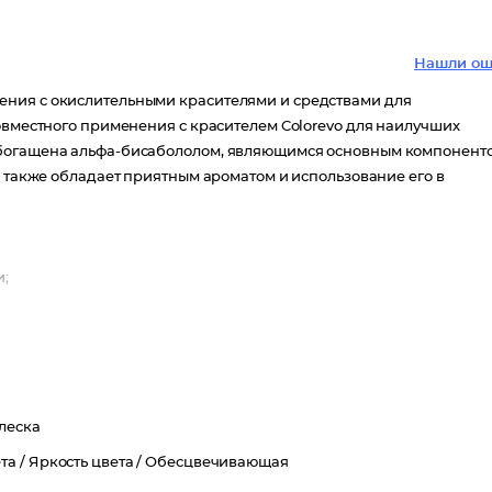
Нашли ош
ения с окислительными красителями и средствами для
совместного применения с красителем Colorevo для наилучших
обогащена альфа-бисабололом, являющимся основным компонент
y также обладает приятным ароматом и использование его в
и;
леска
та /
Яркость цвета /
Обесцвечивающая