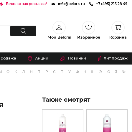
Бесплатная доставка*
info@beloris.ru
+7 (495) 215 28 49
Мой Beloris
Избранное
Корзина
продажа
Акции
Новинки
Хит продаж
М
О
К
Л
Н
П
Р
С
Т
У
Ф
Ч
Ш
Э
Ю
Я
№
Также смотрят
Я