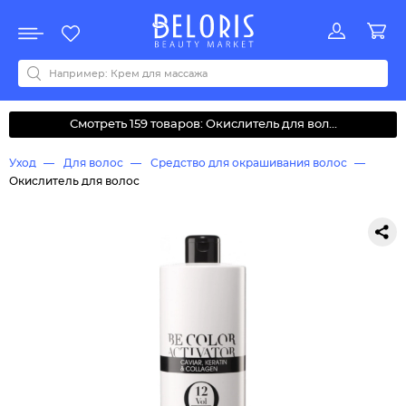
Распродажа
Акции
Новинки
Хит продаж
Все бренды
0-9
A
B
C
D
E
F
G
H
I
J
K
L
M
N
O
P
Q
R
S
T
U
V
W
Y
Z
А
Б
В
Д
З
И
М
О
К
Л
Н
П
Р
С
Т
У
Ф
Ч
Смотреть 159 товаров: Окислитель для вол...
Уход
Для волос
Средство для окрашивания волос
Окислитель для волос