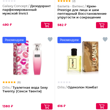
(2)
Galaxy Concept /
Дезодорант
Белита - Витекс /
Крем-
парфюмированный
Prestige для лица и шеи
мужской Invict
пептидный Восстановление
упругости и сокращение
морщин (ночной)
490 ₽
582 ₽
Рекомендуем
Рекомендуем
(6)
Dilis /
Одеколон Комбат
Dilis /
Туалетная вода Sexy
Twenty (Секси Твенти)
616 ₽
1380 ₽