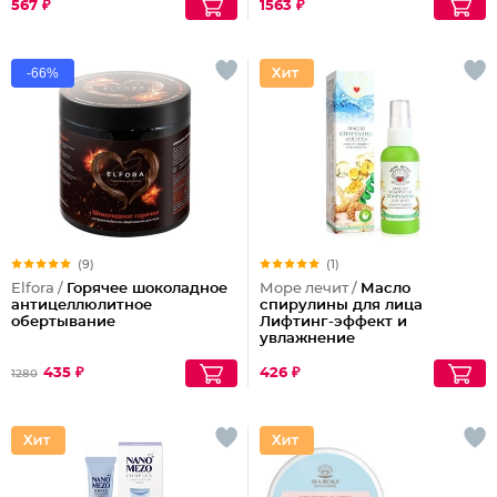
567 ₽
1563 ₽
-66%
(9)
(1)
Elfora /
Горячее шоколадное
Море лечит /
Масло
антицеллюлитное
спирулины для лица
обертывание
Лифтинг-эффект и
увлажнение
435 ₽
426 ₽
1280