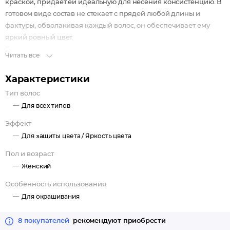
краской, придает ей идеальную для несения консистенцию. В
готовом виде состав не стекает с прядей любой длины и
фактуры, обволакивая каждый волос, он обеспечивает ему
яркий ровный цвет.
Благодаря мощному ухаживающему комплексу, включающему
Читать все
экстракт икры, кератин и коллаген, средство не вызывает
сухости, ломкости волос. После окрашивания шевелюра
Характеристики
выглядит живой. Пряди эластичны, кондиционированы и
Тип волос
послушны.
Для всех типов
Эффект
Для защиты цвета /
Яркость цвета
Пол и возраст
Женский
Особенность использования
Для окрашивания
8 покупателей
рекомендуют приобрести