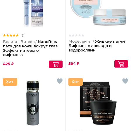
(2)
Море лечит /
Жидкие патчи
Белита - Витекс /
NanoГель-
Лифтинг с авокадо и
патч для кожи вокруг глаз
водорослями
Эффект нитевого
лифтинга
594 ₽
425 ₽