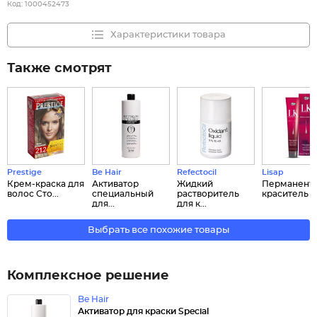
Код:
1000452473
Характеристики товара
Также смотрят
Prestige
Be Hair
Refectocil
Lisap
Крем-краска для
Активатор
Жидкий
Перманент
волос Сто...
специальный
растворитель
краситель дл
для...
для к...
Выбрать все похожие товары
Комплексное решение
Be Hair
Активатор для краски Special