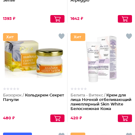
Sense
Arpeggio
1393 ₽
1642 ₽
Бизорюк /
Кольдкрем Секрет
Белита - Витекс /
Крем для
Пачули
лица Ночной отбеливающий
ламеллярный Skin White
Белоснежная Кожа
480 ₽
420 ₽