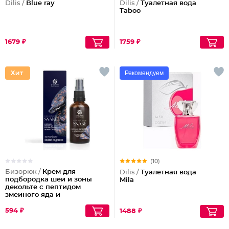
Dilis /
Blue ray
Dilis /
Туалетная вода
Taboo
1679 ₽
1759 ₽
Рекомендуем
(10)
Бизорюк /
Крем для
Dilis /
Туалетная вода
подбородка шеи и зоны
Mila
декольте с пептидом
змеиного яда и
антиоксидантами
594 ₽
1488 ₽