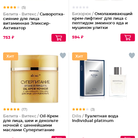
(5)
Бизорюк /
Омолаживающий
Белита - Витекс /
Сыворотка-
крем-лифтинг для лица с
сияние для лица
пептидом змеиного яда и
витаминная Эликсир-
муцином улитки
Активатор
594 ₽
753 ₽
(17)
(3)
Белита - Витекс /
Oil-Крем
Dilis /
Туалетная вода
для лица, шеи и декольте
Individual platinum
ночной с ценнейшими
маслами Суперпитание
Аргана и миндаль