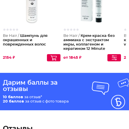
Be Hair /
Шампунь для
Be Hair /
Крем-краска без
Be
окрашенных и
аммиака с экстрактом
кр
поврежденных волос
икры, коллагеном и
vo
кератином 12 Minute
2154 ₽
от 1845 ₽
20
Дарим баллы за
отзывы
10 баллов
за отзыв*
20 баллов
за отзыв с фото товара
Отзывы