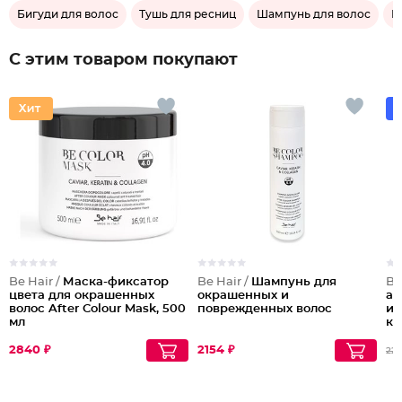
Бигуди для волос
Тушь для ресниц
Шампунь для волос
Б
С этим товаром покупают
Be Hair /
Маска-фиксатор
Be Hair /
Шампунь для
Be
цвета для окрашенных
окрашенных и
ам
волос After Colour Mask, 500
поврежденных волос
ик
мл
ке
11
фи
2840 ₽
2154 ₽
227