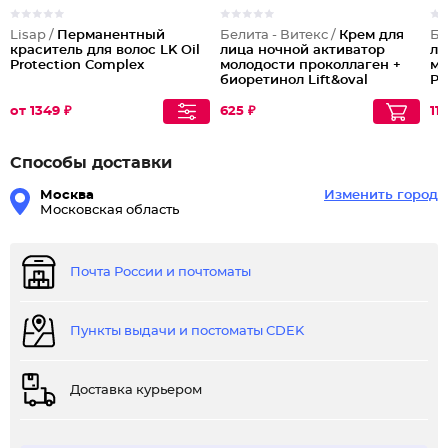
Lisap /
Перманентный
Белита - Витекс /
Крем для
Бе
краситель для волос LK Oil
лица ночной активатор
ло
Protection Complex
молодости проколлаген +
мо
биоретинол Lift&oval
Pr
50+
от 1349 ₽
625 ₽
11
Способы доставки
Москва
Изменить город
Московская область
Почта России и почтоматы
Пункты выдачи и постоматы CDEK
Доставка курьером