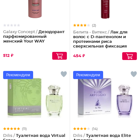
(2)
Galaxy Concept /
Дезодорант
Белита - Витекс /
Лак для
парфюмированный
волос с D-пантенолом и
женский Your WAY
протеинами риса
сверхсильная фиксация
объем Maxi, 215 мл
512 ₽
454 ₽
Рекомендуем
Рекомендуем
(11)
(14)
Dilis /
Туалетная вода Virtual
Dilis /
Туалетная вода Elite