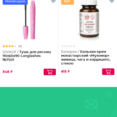
Рекомендуем
(9)
Бизорюк /
Бальзам-крем
DIVAGE /
Тушь для ресниц
монастырский «Мухомор»
90x60x90 Longlashes
живица, чага и кордицепс,
№7501
стекло
615 ₽
548 ₽