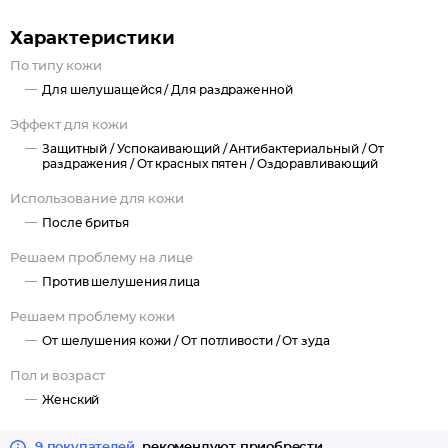
Характеристики
По типу кожи
Для шелушащейся /
Для раздраженной
Эффект для кожи
Защитный /
Успокаивающий /
Антибактериальный /
От
раздражения /
От красных пятен /
Оздоравливающий
Использование для кожи
После бритья
Решаем проблему на лице
Против шелушения лица
Решаем проблему кожи
От шелушения кожи /
От потливости /
От зуда
Пол и возраст
Женский
9 покупателей
рекомендуют приобрести