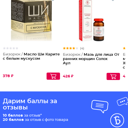
(4)
Бизорюк /
Масло Ши Карите
Бизорюк /
Мазь для лица От
Би
с белым мускусом
ранних морщин Солох
мо
Аул
Жи
ст
378 ₽
426 ₽
42
Дарим баллы за
отзывы
10 баллов
за отзыв*
20 баллов
за отзыв с фото товара