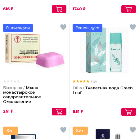
616 ₽
1740 ₽
Рекомендуем
Рекомендуем
(13)
Бизорюк /
Мыло
Dilis /
Туалетная вода Green
монастырское
Leaf
оздоровительное
Омоложение
261 ₽
851 ₽