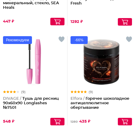
минеральный, стекло, SEA
Fresh
Heals
447 ₽
1292 ₽
Рекомендуем
-66%
(9)
(9)
DIVAGE /
Тушь для ресниц
Elfora /
Горячее шоколадное
90x60x90 Longlashes
антицеллюлитное
№7501
обертывание
548 ₽
435 ₽
1280