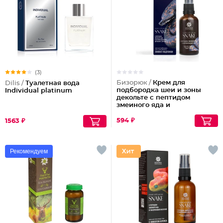
(3)
Бизорюк /
Крем для
Dilis /
Туалетная вода
подбородка шеи и зоны
Individual platinum
декольте с пептидом
змеиного яда и
антиоксидантами
594 ₽
1563 ₽
Рекомендуем