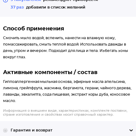
37 раз
добавили в список желаний
Способ применения
Смочить мыло водой, вспенить, нанести на влажную кожу,
помассажировать, смыть теплой водой. Использовать дважды в
день, утром и вечером. Подходит для лица и тела. Избегать зоны
вокруг глаз.
Активные компоненты / состав
Гиппоаллергенная мыльная основа, эфирные масла апельсина,
лимона, грейпфрута, жасмина, бергамота, герани, чайного дерева,
лаванды, эвкалипта, сода пищевая, экстракт коры дуба, кокосовое
масло.
Информация о внешнем виде, характеристиках, комплекте поставки,
стране изготовления и свойствах носит справочный характер.
Гарантия и возврат