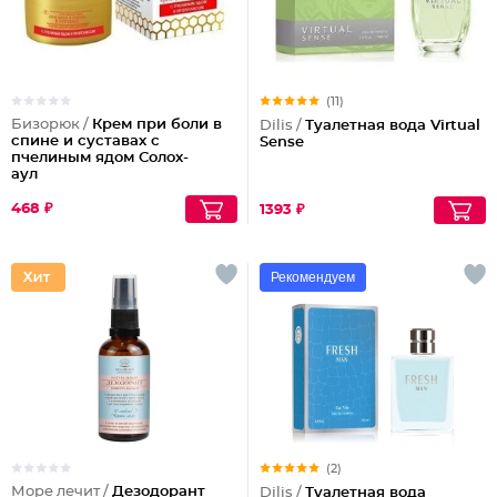
(11)
Бизорюк /
Крем при боли в
Dilis /
Туалетная вода Virtual
спине и суставах с
Sense
пчелиным ядом Солох-
аул
468 ₽
1393 ₽
Рекомендуем
(2)
Море лечит /
Дезодорант
Dilis /
Туалетная вода