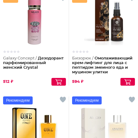
Galaxy Concept /
Дезодорант
Бизорюк /
Омолаживающий
парфюмированный
крем-лифтинг для лица с
женский Crystal
пептидом змеиного яда и
муцином улитки
512 ₽
594 ₽
Рекомендуем
Рекомендуем