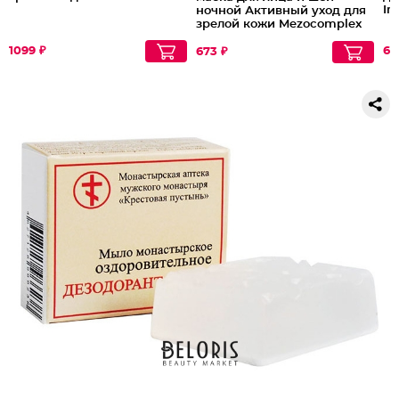
In
ночной Активный уход для
зрелой кожи Mezocomplex
60+
1099 ₽
61
673 ₽