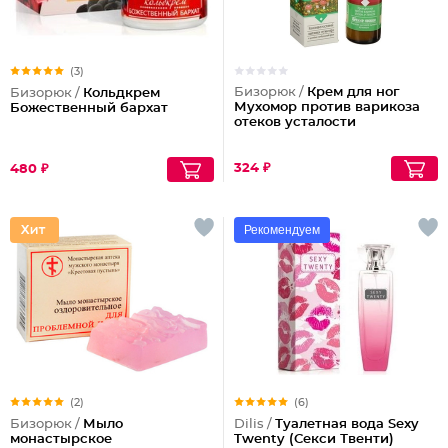
(3)
Бизорюк /
Крем для ног
Бизорюк /
Кольдкрем
Мухомор против варикоза
Божественный бархат
отеков усталости
324 ₽
480 ₽
Рекомендуем
(2)
(6)
Бизорюк /
Мыло
Dilis /
Туалетная вода Sexy
монастырское
Twenty (Секси Твенти)