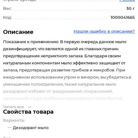
Вес:
30 г
Код:
1000041665
Описание
Нашли ошибку в описании?
Показания к применению: В первую очередь данное мыло
дезинфицирует, что является одной из главных причин
предотвращения неприятного запаха. Благодаря своим
натуральным компонентам мыло эффективно защищает от
запаха, предотвращая развитие грибков и микробов. При
ежедневном использовании утром и вечером, вы убедитесь в
уменьшении потоотделении, также натуральное мыло
дезодорант избавит от раздражений, покраснений,
шелушений и зуда, особенно характерного после бритья.
Читать все
Свойства товара
Варианты
Дезодорант мыло