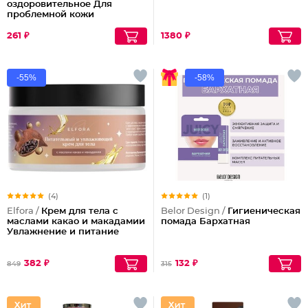
оздоровительное Для
проблемной кожи
261 ₽
1380 ₽
-55%
-58%
(4)
(1)
Elfora /
Крем для тела с
Belor Design /
Гигиеническая
маслами какао и макадамии
помада Бархатная
Увлажнение и питание
382 ₽
132 ₽
849
315