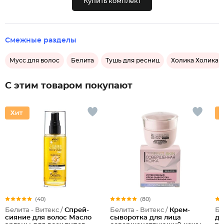
Купить комплект
Смежные разделы
Мусс для волос
Белита
Тушь для ресниц
Холика Холика
С этим товаром покупают
(40)
(80)
Белита - Витекс /
Спрей-
Белита - Витекс /
Крем-
Бе
сияние для волос Масло
сыворотка для лица
дл