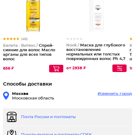
(40)
Nook /
Маска для глубокого
Белита - Витекс /
Спрей-
Ke
восстановления
сияние для волос Масло
гл
нормальных или толстых
арганы для всех типов
Tr
поврежденных волос Ph 4,7
волос
oil
Repair Damage
от 2938 ₽
656 ₽
18
Способы доставки
Москва
Изменить город
Московская область
Почта России и почтоматы
Пункты выдачи и постоматы CDEK