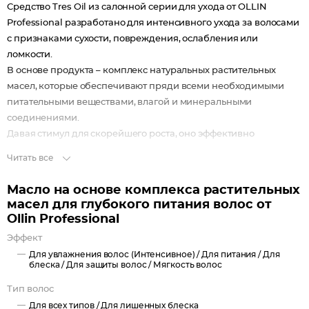
Средство Tres Oil из салонной серии для ухода от OLLIN
Professional разработано для интенсивного ухода за волосами
с признаками сухости, повреждения, ослабления или
ломкости.
В основе продукта – комплекс натуральных растительных
масел, которые обеспечивают пряди всеми необходимыми
питательными веществами, влагой и минеральными
соединениями.
Давая стимул для скорейшего роста, оно эффективно
восстанавливает зрелые пряди, придавая им послушность,
Читать все
шелковый блеск и мягкость.
Средство с маслом жожоба и виноградных косточек будет
Масло на основе комплекса растительных
незаменимым при заботе о шевелюре, подвергшейся
масел для глубокого питания волос от
негативному воздействию химических процедур или
Ollin Professional
солнечного излучения.
Эффект
Для увлажнения волос (Интенсивное) /
Для питания /
Для
блеска /
Для защиты волос /
Мягкость волос
Тип волос
Для всех типов /
Для лишенных блеска