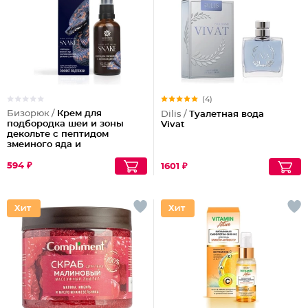
(4)
Бизорюк /
Крем для
Dilis /
Туалетная вода
подбородка шеи и зоны
Vivat
декольте с пептидом
змеиного яда и
антиоксидантами
594 ₽
1601 ₽