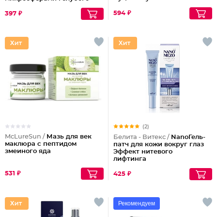
ретинола Blue Therm
594 ₽
397 ₽
(2)
McLureSun /
Мазь для век
Белита - Витекс /
NanoГель-
маклюра с пептидом
патч для кожи вокруг глаз
змеиного яда
Эффект нитевого
лифтинга
531 ₽
425 ₽
Рекомендуем