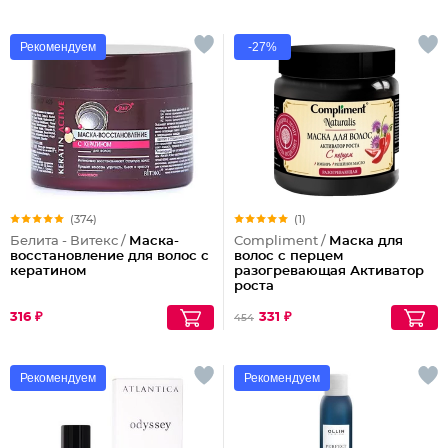
Рекомендуем
-27%
(374)
(1)
Белита - Витекс /
Маска-
Compliment /
Маска для
восстановление для волос с
волос с перцем
кератином
разогревающая Активатор
роста
316 ₽
331 ₽
454
Рекомендуем
Рекомендуем