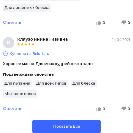
Для лишенных блеска
Ответить
0
0
Кляузо Янина Гививна
14.04.2021
К
Куплено на Beloris.ru
Хорошее масло. Для моих кудрей то что надо
Подтверждаю свойства
Для питания
Для всех типов
Для блеска
Мягкость волос
Ответить
0
0
Показать Все