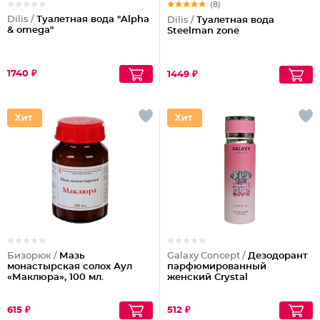
(8)
Dilis /
Туалетная вода "Alpha
Dilis /
Туалетная вода
& omega"
Steelman zone
1740 ₽
1449 ₽
Бизорюк /
Мазь
Galaxy Concept /
Дезодорант
монастырская солох Аул
парфюмированный
«Маклюра», 100 мл.
женский Crystal
615 ₽
512 ₽