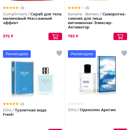
(3)
(5)
Compliment /
Скраб для тела
Белита - Витекс /
Сыворотка-
малиновый Массажный
сияние для лица
эффект
витаминная Эликсир-
Активатор
372 ₽
753 ₽
Рекомендуем
Рекомендуем
(2)
Dilis /
Одеколон Арктик
Dilis /
Туалетная вода
Fresh