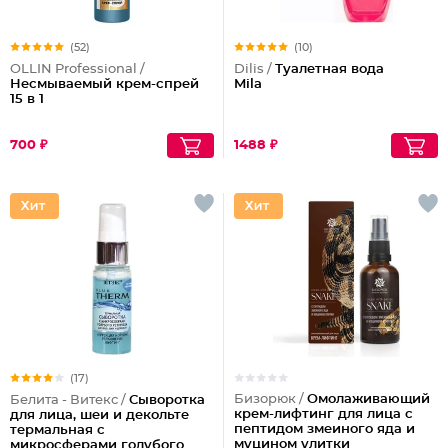
(52)
(10)
OLLIN Professional /
Dilis /
Туалетная вода
Несмываемый крем-спрей
Mila
15 в 1
700 ₽
1488 ₽
(17)
Бизорюк /
Омолаживающий
Белита - Витекс /
Сыворотка
крем-лифтинг для лица с
для лица, шеи и декольте
пептидом змеиного яда и
термальная с
муцином улитки
микросферами голубого