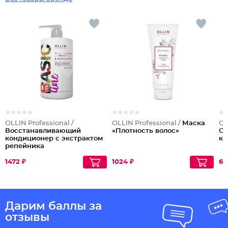
OLLIN Professional /
OLLIN Professional /
Маска
OL
Восстанавливающий
«Плотность волос»
Оч
кондиционер с экстрактом
ке
репейника
1472 ₽
1024 ₽
65
Дарим баллы за
отзывы