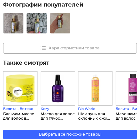
Фотографии покупателей
Характеристики товара
Также смотрят
Белита - Витекс
Kezy
Bio World
Белита - Вит
Бальзам-масло
Масло для волос
Шампунь для
Мезошампу
для волос в...
для глубо...
склонных к жи...
для волос Бы
Выбрать все похожие товары