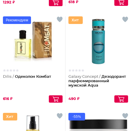
618 ₽
1292 ₽
Рекомендуем
Dilis /
Одеколон Комбат
Galaxy Concept /
Дезодорант
парфюмированный
мужской Aqua
616 ₽
490 ₽
-55%