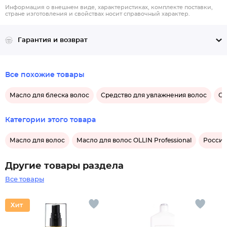
Информация о внешнем виде, характеристиках, комплекте поставки,
стране изготовления и свойствах носит справочный характер.
Гарантия и возврат
Все похожие товары
Масло для блеска волос
Средство для увлажнения волос
Ср
Категории этого товара
Масло для волос
Масло для волос OLLIN Professional
Россий
Другие товары раздела
Все товары