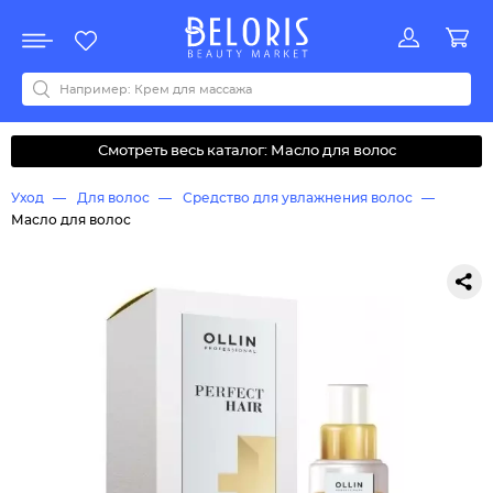
Распродажа
Акции
Новинки
Хит продаж
Все бренды
0-9
A
B
C
D
E
F
G
H
I
J
K
L
M
N
O
P
Q
R
S
T
U
V
W
Y
Z
А
Б
В
Д
З
И
М
О
К
Л
Н
П
Р
С
Т
У
Ф
Ч
Смотреть весь каталог: Масло для волос
Уход
Для волос
Средство для увлажнения волос
Масло для волос