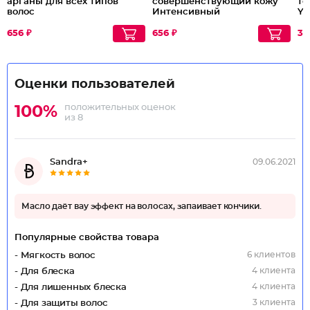
арганы для всех типов
совершенствующий кожу
то
волос
Интенсивный
Yo
656 ₽
656 ₽
30
Оценки пользователей
положительных оценок
100%
из 8
Sandra+
09.06.2021
Масло даёт вау эффект на волосах, запаивает кончики.
Популярные свойства товара
6 клиентов
- Мягкость волос
4 клиента
- Для блеска
4 клиента
- Для лишенных блеска
3 клиента
- Для защиты волос