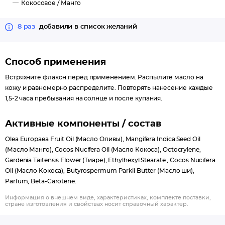
Кокосовое /
Манго
8 раз
добавили в список желаний
Способ применения
Встряхните флакон перед применением. Распылите масло на
кожу и равномерно распределите. Повторять нанесение каждые
1,5-2 часа пребывания на солнце и после купания.
Активные компоненты / состав
Olea Europaea Fruit Oil (Масло Оливы), Mangifera Indica Seed Oil
(Масло Манго), Cocos Nucifera Oil (Масло Кокоса), Octocrylene,
Gardenia Taitensis Flower (Тиаре), Ethylhexyl Stearate , Cocos Nucifera
Oil (Масло Кокоса), Butyrospermum Parkii Butter (Масло ши),
Parfum, Beta-Carotene.
Информация о внешнем виде, характеристиках, комплекте поставки,
стране изготовления и свойствах носит справочный характер.