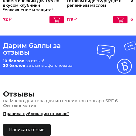
косметический для губ со
готовом виде "Бургунд" с
ир
вкусом клубники
репейным маслом
"Увлажнение и защита"
72 ₽
179 ₽
от
Дарим баллы за
отзывы
10 баллов
за отзыв*
20 баллов
за отзыв с фото товара
Отзывы
на Масло для тела для интенсивного загара SPF 6
Фитокосметик
Правила публикации отзывов*
Написать отзыв