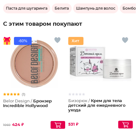
Паста для шугаринга
Белита
Шампунь для волос
Бомбочк
С этим товаром покупают
-60%
(1)
Бизорюк /
Крем для тела
Belor Design /
Бронзер
детский для ежедневного
Incredible Hollywood
ухода
531 ₽
424 ₽
1060