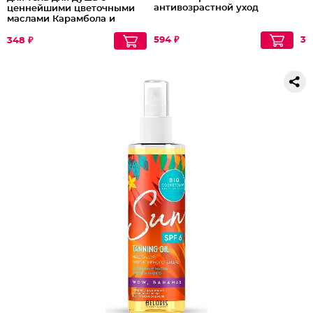
антивозрастной уход
ценнейшими цветочными
маслами Карамбола и
Иланг-иланг Exotic
Fresh
594 ₽
37
348 ₽