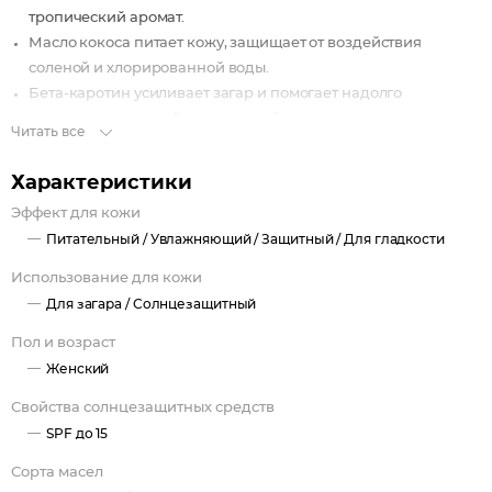
тропический аромат.
Масло кокоса питает кожу, защищает от воздействия
соленой и хлорированной воды.
Бета-каротин усиливает загар и помогает надолго
сохранить красивый шоколадный оттенок кожи.
Читать все
Характеристики
Эффект для кожи
Питательный /
Увлажняющий /
Защитный /
Для гладкости
Использование для кожи
Для загара /
Солнцезащитный
Пол и возраст
Женский
Свойства солнцезащитных средств
SPF до 15
Сорта масел