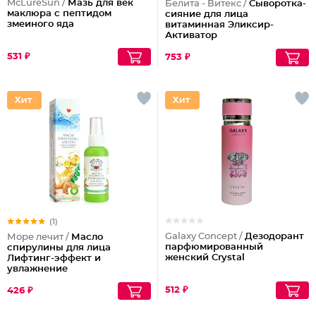
McLureSun /
Мазь для век
Белита - Витекс /
Сыворотка-
маклюра с пептидом
сияние для лица
змеиного яда
витаминная Эликсир-
Активатор
531 ₽
753 ₽
(1)
Galaxy Concept /
Дезодорант
Море лечит /
Масло
парфюмированный
спирулины для лица
женский Crystal
Лифтинг-эффект и
увлажнение
512 ₽
426 ₽