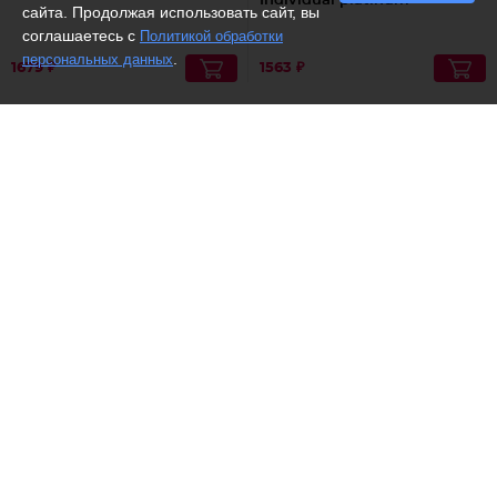
Individual platinum
сайта. Продолжая использовать сайт, вы
соглашаетесь с
Политикой обработки
.
персональных данных
1679 ₽
1563 ₽
Рекомендуем
Рекомендуем
Dilis /
Одеколон Арктик
Dilis /
Туалетная вода
One
618 ₽
1449 ₽