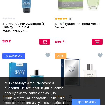
(11)
Bio World /
Мицеллярный
Dilis /
Туалетная вода Virtual
шампунь-объем
Sense
keratrix+муцин
393 ₽
1393 ₽
Рекомендуем
Мы используем файлы cookie и
аналогичные технологии для анализа
посещаемости сайта с помощью
(1)
(3)
Яндекс.Метрики, определения вашего
Dilis /
Blue ray
Dilis /
Туалетная вода
Принимаю
местоположения и улучшения работы