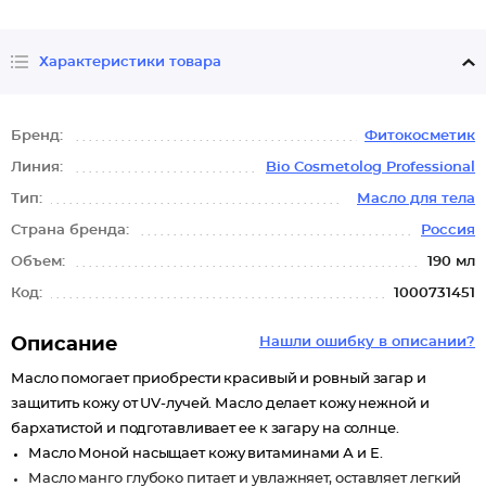
Характеристики товара
Бренд:
Фитокосметик
Линия:
Bio Cosmetolog Professional
Тип:
Масло для тела
Страна бренда:
Россия
Объем:
190 мл
Код:
1000731451
Описание
Нашли ошибку в описании?
Масло помогает приобрести красивый и ровный загар и
защитить кожу от UV-лучей. Масло делает кожу нежной и
бархатистой и подготавливает ее к загару на солнце.
Масло Моной насыщает кожу витаминами А и Е.
Масло манго глубоко питает и увлажняет, оставляет легкий