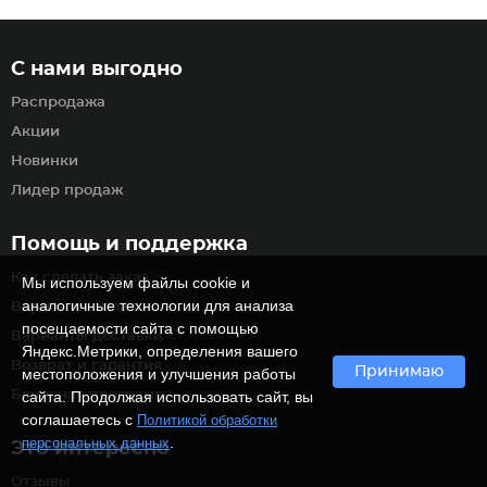
С нами выгодно
Распродажа
Акции
Новинки
Лидер продаж
Помощь и поддержка
Как сделать заказ
Мы используем файлы cookie и
аналогичные технологии для анализа
Варианты оплаты
посещаемости сайта с помощью
Варианты доставки
Яндекс.Метрики, определения вашего
Возврат и гарантия
Принимаю
местоположения и улучшения работы
Бонусная программа
сайта. Продолжая использовать сайт, вы
соглашаетесь с
Политикой обработки
.
персональных данных
Это интересно
Отзывы