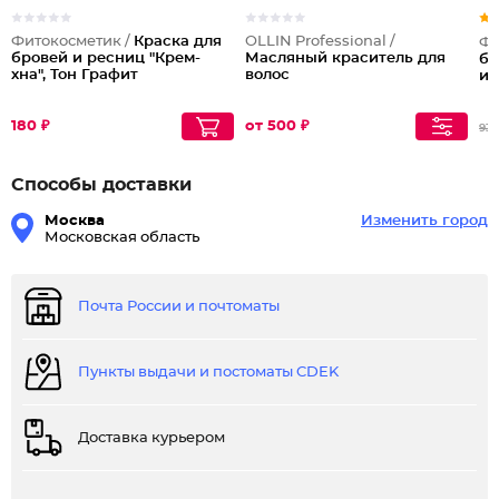
Фитокосметик /
Краска для
OLLIN Professional /
Фи
бровей и ресниц "Крем-
Масляный краситель для
бе
хна", Тон Графит
волос
ир
180 ₽
от 500 ₽
93
Способы доставки
Москва
Изменить город
Московская область
Почта России и почтоматы
Пункты выдачи и постоматы CDEK
Доставка курьером