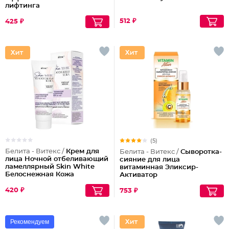
лифтинга
512 ₽
425 ₽
(5)
Белита - Витекс /
Крем для
Белита - Витекс /
Сыворотка-
лица Ночной отбеливающий
сияние для лица
ламеллярный Skin White
витаминная Эликсир-
Белоснежная Кожа
Активатор
420 ₽
753 ₽
Рекомендуем