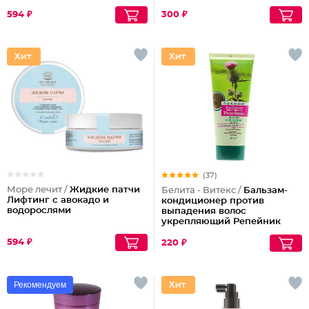
594 ₽
300 ₽
(37)
Море лечит /
Жидкие патчи
Белита - Витекс /
Бальзам-
Лифтинг с авокадо и
кондиционер против
водорослями
выпадения волос
укрепляющий Репейник
594 ₽
220 ₽
Рекомендуем