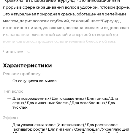
"Крем-хна" в готовом виде "Бургунд" - это инновационный
прорыв в сфере окрашивания волос в удобной, готовой форме.
Это натуральная природная краска, обогащенная репейным
маслом, дарит волосам глубокий, сияющий цвет "Бургунд",
интенсивно питает, увлажняет, восстанавливает и оздоровляет
их, наполняет жизненной силой и энергией от корней до
кончиков волос, придает ослепительный блеск и объем.
Репейное масло усиливает капиллярное кровообращение в
Читать все
коже головы, питает и укрепляет корни волос. После
использования "Крем-хны" в готовом виде, волосы
Характеристики
приобретают насыщенный цвет, становясь более густыми,
Решаем проблему
эластичными, упругими, шелковистыми и послушными.
От секущихся кончиков
Инновационный продукт "Крем-хна" - это натуральная
природная хна, для использования которой не требуется ни
Тип волос
усилий, ни времени: достаточно нанести готовый состав на 15-
Для поврежденных /
Для окрашенных /
Для тонких /
Для
30 минут, в зависимости от желаемой насыщенности цвета, и
седых /
Для лишенных блеска /
Для ослабленных /
Для
тусклых
можно наслаждаться прекрасными результатами.
Окрашивание волос (в том числе и седых) в глубокий
Эффект
насыщенный цвет.
Для увлажнения волос (Интенсивное) /
Для роста волос
(активатор роста) /
Для питания /
Оживляющая /
Укрепляющий
Укрепление, увлажнение и питание волос