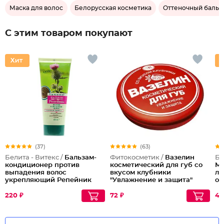
Маска для волос
Белорусская косметика
Оттеночный бальз
С этим товаром покупают
(37)
(63)
Белита - Витекс /
Бальзам-
Фитокосметик /
Вазелин
Бе
кондиционер против
косметический для губ со
Ме
выпадения волос
вкусом клубники
ли
укрепляющий Репейник
"Увлажнение и защита"
оч
220 ₽
72 ₽
43