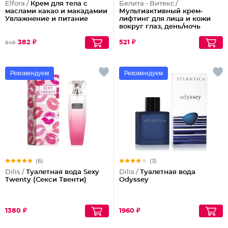
Elfora /
Крем для тела с
Белита - Витекс /
маслами какао и макадамии
Мультиактивный крем-
Увлажнение и питание
лифтинг для лица и кожи
вокруг глаз, день/ночь
40+
382 ₽
521 ₽
849
Рекомендуем
Рекомендуем
(6)
(3)
Dilis /
Туалетная вода Sexy
Dilis /
Туалетная вода
Twenty (Секси Твенти)
Odyssey
1380 ₽
1960 ₽