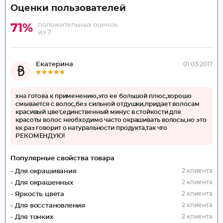
Оценки пользователей
положительных оценок
71%
из 7
Екатерина
01.03.2017
хна готова к применению,это ее большой плюс,хорошо
смывается с волос,без сильной отдушки,придает волосам
красивый цвет,единственный минус в стойкости для
красоты волос необходимо часто окрашивать волосы,но это
кк раз говорит о натуральности продукта,так что
РЕКОМЕНДУЮ!
Популярные свойства товара
2 клиента
- Для окрашивания
2 клиента
- Для окрашенных
2 клиента
- Яркость цвета
2 клиента
- Для восстановления
2 клиента
- Для тонких