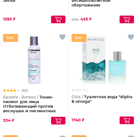
Sense
антицеллюлитное
обертывание
1393 ₽
435 ₽
1280
(93)
Dilis /
Туалетная вода "Alpha
Белита - Витекс /
Тоник-
& omega"
пилинг для лица
Отбеливающий против
веснушек и пигментных
пятен
1740 ₽
334 ₽