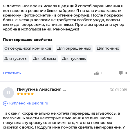
Я длительное время искала щадящий способ окрашивания и
вот наконец решение было найдено. Я начала использовать
крем-хну «фитокосметик» в оттенке бургунд. После покраски
больше месяца волосам не требуется особого ухода, волосы
выглядет здоровыми, напитанными. При этом крем-хна супер
удобна в использовании. Рекомендую!
Подтверждаю свойства
От секущихся кончиков
Для окрашенных
Для тонких
Для густоты
Для объема
Для тусклых
Ответить
1
0
Пичугина Анастасия Владимировн...
30.01.2019
П
Куплено на Beloris.ru
Так как я координально не хотела перекрашивать волосы, а
всего лишь внести некоторые изменения во внешности
покупала эту краску со знанием того, что она полностью
смоется с волос. Подруга мне помогла сделать мелирование. У