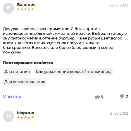
Валерия
22.03.2022
В
Дочурка захотела экспериментов. Я была против
использования обычной аммиачной краски. Выбрали готовую
хну фитокосметик в оттенке бургунд. На её русый цвет волос
крем-хна легла отлично,оттенок получился очень
благородным. Волосы стали более блестящими и менее
ломкими.
Подтверждаю свойства
Для питания
Для увлажнения волос (Интенсивное)
Для восстановления
Ответить
0
0
Марина
21.03.2022
М