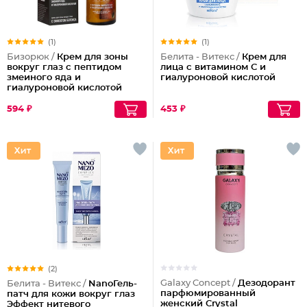
(1)
(1)
Бизорюк /
Крем для зоны
Белита - Витекс /
Крем для
вокруг глаз с пептидом
лица с витамином С и
змеиного яда и
гиалуроновой кислотой
гиалуроновой кислотой
594 ₽
453 ₽
(2)
Galaxy Concept /
Дезодорант
Белита - Витекс /
NanoГель-
парфюмированный
патч для кожи вокруг глаз
женский Crystal
Эффект нитевого