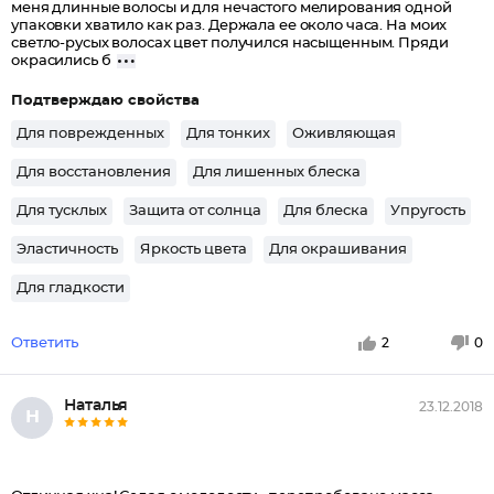
меня длинные волосы и для нечастого мелирования одной
упаковки хватило как раз. Держала ее около часа. На моих
светло-русых волосах цвет получился насыщенным. Пряди
окрасились б
Подтверждаю свойства
Для поврежденных
Для тонких
Оживляющая
Для восстановления
Для лишенных блеска
Для тусклых
Защита от солнца
Для блеска
Упругость
Эластичность
Яркость цвета
Для окрашивания
Для гладкости
Ответить
2
0
Наталья
23.12.2018
Н