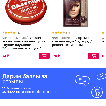
(63)
(7)
Фитокосметик /
Вазелин
Фитокосметик /
Крем-хна в
Фи
косметический для губ со
готовом виде "Бургунд" с
ир
вкусом клубники
репейным маслом
"Увлажнение и защита"
72 ₽
179 ₽
от
Дарим баллы за
отзывы
10 баллов
за отзыв*
20 баллов
за отзыв с фото товара