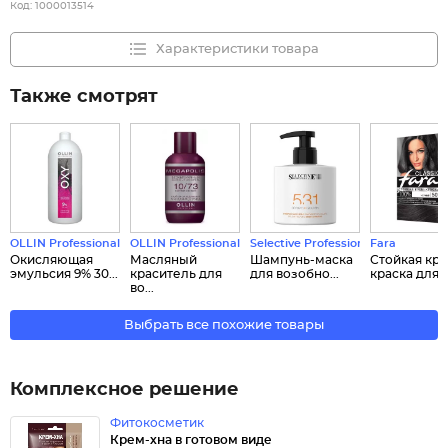
Код:
1000013514
Характеристики товара
Также смотрят
OLLIN Professional
OLLIN Professional
Selective Professional
Fara
Окисляющая
Масляный
Шампунь-маска
Стойкая кр
эмульсия 9% 30...
краситель для
для возобно...
краска для в.
во...
Выбрать все похожие товары
Комплексное решение
Фитокосметик
Крем-хна в готовом виде