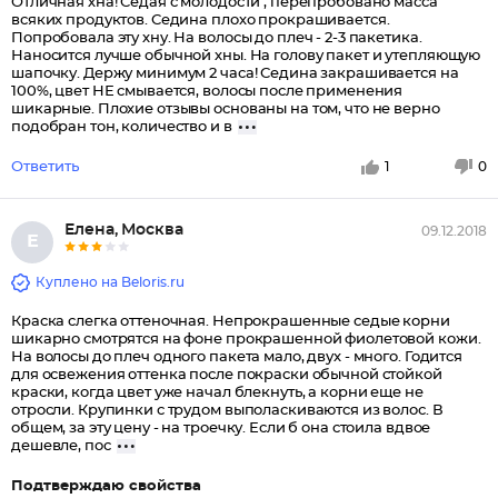
Отличная хна! Седая с молодости , перепробовано масса
всяких продуктов. Седина плохо прокрашивается.
Попробовала эту хну. На волосы до плеч - 2-3 пакетика.
Наносится лучше обычной хны. На голову пакет и утепляющую
шапочку. Держу минимум 2 часа! Седина закрашивается на
100%, цвет НЕ смывается, волосы после применения
шикарные. Плохие отзывы основаны на том, что не верно
подобран тон, количество и в
Ответить
1
0
Елена, Москва
09.12.2018
Е
Куплено на Beloris.ru
Краска слегка оттеночная. Непрокрашенные седые корни
шикарно смотрятся на фоне прокрашенной фиолетовой кожи.
На волосы до плеч одного пакета мало, двух - много. Годится
для освежения оттенка после покраски обычной стойкой
краски, когда цвет уже начал блекнуть, а корни еще не
отросли. Крупинки с трудом выполаскиваются из волос. В
общем, за эту цену - на троечку. Если б она стоила вдвое
дешевле, пос
Подтверждаю свойства