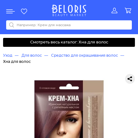
Распродажа
Акции
Новинки
Хит продаж
Все бренды
0-9
A
B
C
D
E
F
G
H
I
J
K
L
M
N
O
P
Q
R
S
T
U
V
W
Y
Z
А
Б
В
Д
З
И
М
О
К
Л
Н
П
Р
С
Т
У
Ф
Ч
Смотреть весь каталог: Хна для волос
Уход
Для волос
Средство для окрашивания волос
Хна для волос