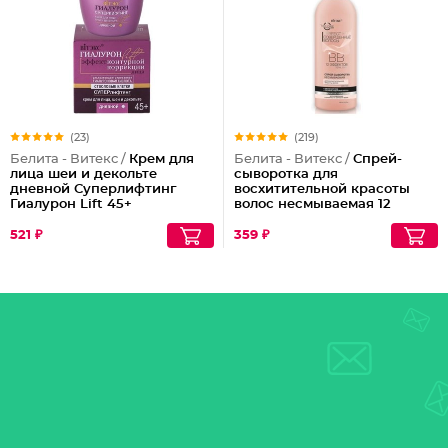
(23)
(219)
Белита - Витекс /
Крем для
Белита - Витекс /
Спрей-
лица шеи и декольте
сыворотка для
дневной Суперлифтинг
восхитительной красоты
Гиалурон Lift 45+
волос несмываемая 12
эффектов Совершенные
Волосы
521 ₽
359 ₽