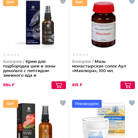
Бизорюк /
Крем для
Бизорюк /
Мазь
подбородка шеи и зоны
монастырская солох Аул
декольте с пептидом
«Маклюра», 100 мл.
змеиного яда и
антиоксидантами
594 ₽
615 ₽
Рекомендуем