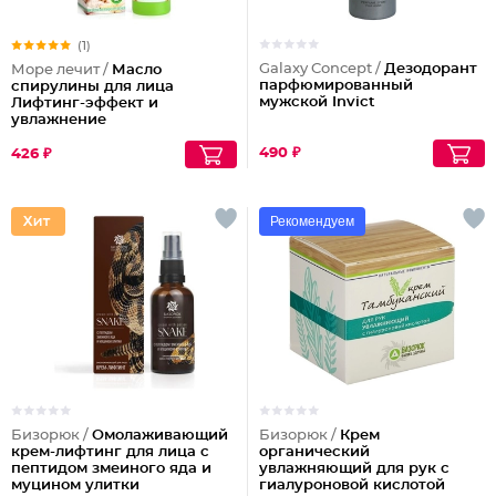
(1)
Galaxy Concept /
Дезодорант
Море лечит /
Масло
парфюмированный
спирулины для лица
мужской Invict
Лифтинг-эффект и
увлажнение
490 ₽
426 ₽
Рекомендуем
Бизорюк /
Омолаживающий
Бизорюк /
Крем
крем-лифтинг для лица с
органический
пептидом змеиного яда и
увлажняющий для рук с
муцином улитки
гиалуроновой кислотой