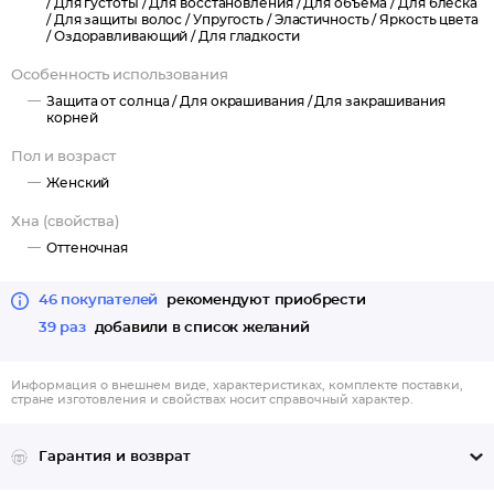
/
Для густоты /
Для восстановления /
Для объема /
Для блеска
Улучшение структуры: хна "обволакивает" волос, создавая
/
Для защиты волос /
Упругость /
Эластичность /
Яркость цвета
/
Оздоравливающий /
Для гладкости
тонкий защитный слой, волосы становятся более плотными,
здоровыми, выравниваются по всей длине
Особенность использования
Защита от солнца и других внешних факторов, стимуляция
Защита от солнца /
Для окрашивания /
Для закрашивания
роста, блеск и объем
корней
Не содержит аммиака и перекиси водорода
Пол и возраст
Женский
Хна (свойства)
Оттеночная
46 покупателей
рекомендуют приобрести
39 раз
добавили в список желаний
Информация о внешнем виде, характеристиках, комплекте поставки,
стране изготовления и свойствах носит справочный характер.
Гарантия и возврат