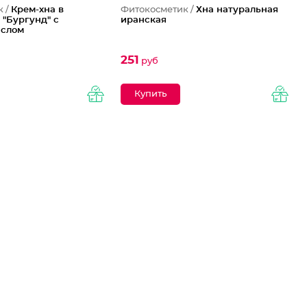
к /
Крем-хна в
Фитокосметик /
Хна натуральная
 "Бургунд" с
иранская
аслом
251
руб