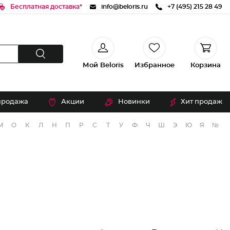
Бесплатная доставка*
info@beloris.ru
+7 (495) 215 28 49
Мой Beloris
Избранное
Корзина
продажа
Акции
Новинки
Хит продаж
М
О
К
Л
Н
П
Р
С
Т
У
Ф
Ч
Ш
Э
Ю
Я
№