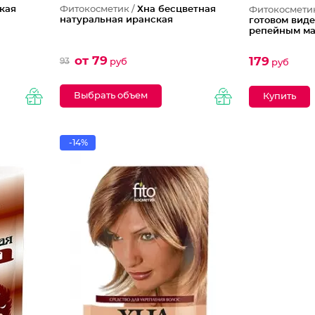
кая
Фитокосметик /
Хна бесцветная
Фитокосмети
натуральная иранская
готовом виде
репейным м
от 79
179
93
руб
руб
Выбрать объем
-14%