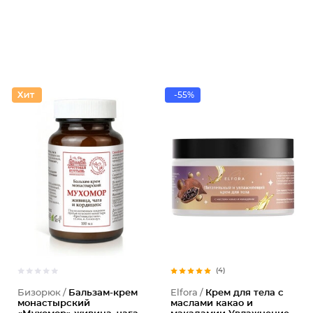
-55%
(4)
Бизорюк /
Бальзам-крем
Elfora /
Крем для тела с
монастырский
маслами какао и