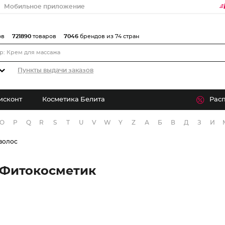
Мобильное приложение
ов
721890
товаров
7046
брендов из 74 стран
Пункты выдачи заказов
исконт
Косметика Белита
Рас
O
P
Q
R
S
T
U
V
W
Y
Z
А
Б
В
Д
З
И
волос
 Фитокосметик