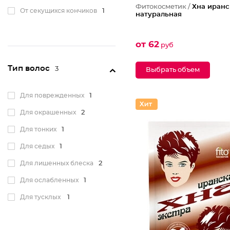
Фитокосметик /
Хна иранс
От секущихся кончиков
1
натуральная
от 62
руб
Тип волос
3
Выбрать объем
Для поврежденных
1
Для окрашенных
2
Для тонких
1
Для седых
1
Для лишенных блеска
2
Для ослабленных
1
Для тусклых
1