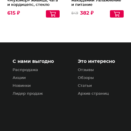
«Мухомор» живица, чага
макадамии Увлажнение
и кордицепс, стекло
и питание
615 ₽
382 ₽
849
С нами выгодно
Это интересно
Распродажа
Отзывы
Акции
Обзоры
Новинки
Статьи
Лидер продаж
Архив страниц