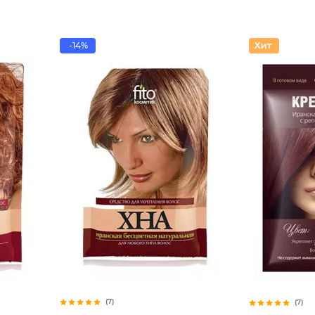
-14%
(7)
(7)