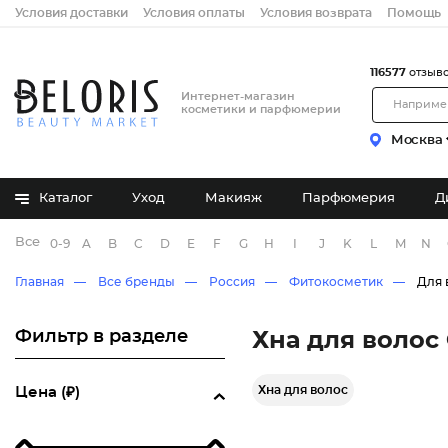
Условия доставки
Условия оплаты
Условия возврата
Помощь
116577
отзыв
Интернет-магазин
косметики и парфюмерии
Москва
Каталог
Уход
Макияж
Парфюмерия
Д
Все бренды
0-9
A
B
C
D
E
F
G
H
I
J
K
L
M
N
Главная
Все бренды
Россия
Фитокосметик
Для 
Фильтр в разделе
Хна для волос
Хна для волос
Цена (₽)