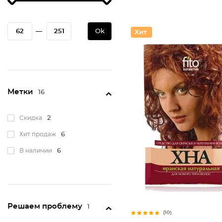
—
Ok
Метки
16
Скидка
2
Хит продаж
6
В наличии
6
Решаем проблему
1
(10)