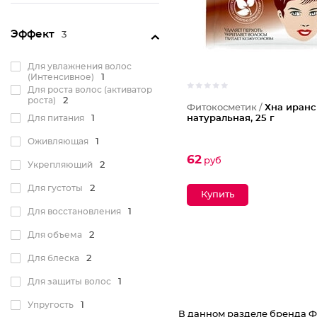
Эффект
3
Для увлажнения волос
(Интенсивное)
1
Для роста волос (активатор
роста)
2
Фитокосметик /
Хна иранс
Для питания
1
натуральная, 25 г
Оживляющая
1
62
руб
Укрепляющий
2
Для густоты
2
Для восстановления
1
Для объема
2
Для блеска
2
Для защиты волос
1
Упругость
1
В данном разделе бренда Фи