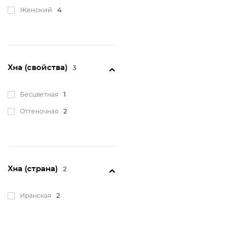
Женский
4
Хна (свойства)
3
Бесцветная
1
Оттеночная
2
Хна (страна)
2
Иранская
2