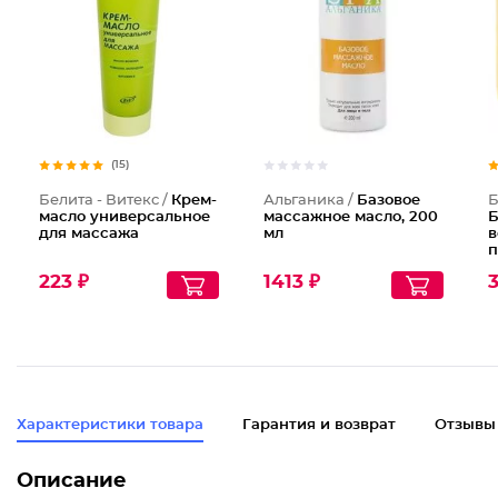
Базовое
(15)
Белита - Витекс /
Крем-
Альганика /
Базовое
Б
масло универсальное
массажное масло, 200
Б
для массажа
мл
в
п
у
223 ₽
1413 ₽
к
У
Характеристики товара
Гарантия и возврат
Отзывы
Описание