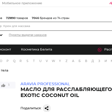
Мобильное приложение
ов
721890
товаров
7046
брендов из 74 стран
Пункты выдачи заказов
исконт
Косметика Белита
Рас
O
P
Q
R
S
T
U
V
W
Y
Z
А
Б
В
Д
З
И
 тела
ARAVIA PROFESSIONAL
1
МАСЛО ДЛЯ РАССЛАБЛЯЮЩЕГ
EXOTIC COCONUT OIL
Поделиться: