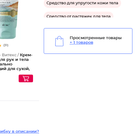
Средство для упругости кожи тела
Средство от растяжек для тела
Средство увлажняющее для тела
Просмотренные товары
+ 1 товаров
(31)
- Витекс /
Крем-
ля рук и тела
ально
ий для сухой,
ухой и
ной кожи
ибку в описании?