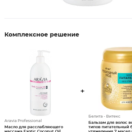
Комплексное решение
+
Белита - Витекс
Aravia Professional
Бальзам для волос в
Масло для расслабляющего
типов питательный 
массажа Exotic Coconut Oil
утяжеления 7 масел