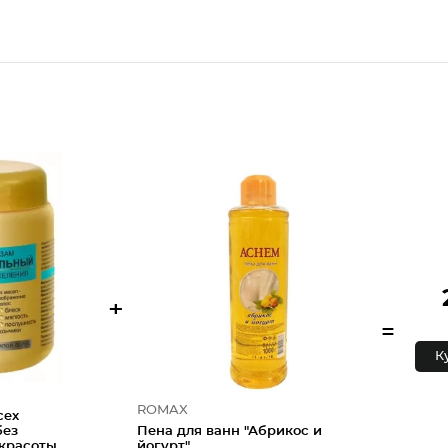
+
=
К
ROMAX
сех
без
Пена для ванн "Абрикос и
 красоты
йогурт"