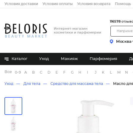
Условия доставки
Условия оплаты
Условия возврата
Помощь
116578
отзыв
Интернет-магазин
косметики и парфюмерии
Москва
Каталог
Уход
Макияж
Парфюмерия
Д
Все бренды
0-9
A
B
C
D
E
F
G
H
I
J
K
L
M
N
Уход
Для тела
Средство для массажа тела
Масло для