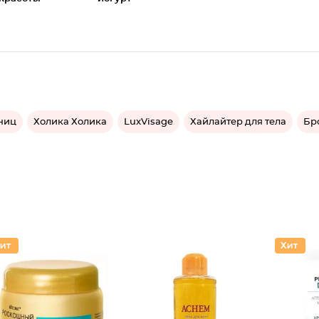
ниц
Холика Холика
LuxVisage
Хайлайтер для тела
Бр