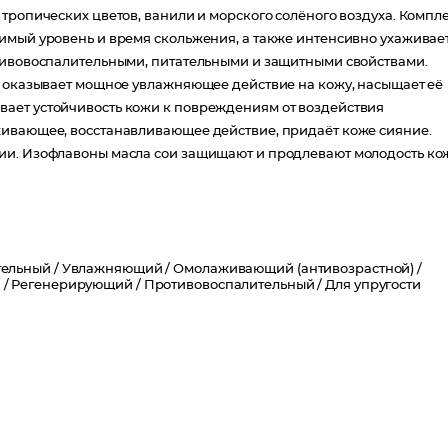
тропических цветов, ванили и морского солёного воздуха. Компл
имый уровень и время скольжения, а также интенсивно ухаживае
отивовоспалительными, питательными и защитными свойствами.
ы оказывает мощное увлажняющее действие на кожу, насыщает её
ает устойчивость кожи к повреждениям от воздействия
живающее, восстанавливающее действие, придаёт коже сияние.
ии. Изофлавоны масла сои защищают и продлевают молодость ко
ельный /
Увлажняющий /
Омолаживающий (антивозрастной) /
 /
Регенерирующий /
Противовоспалительный /
Для упругости