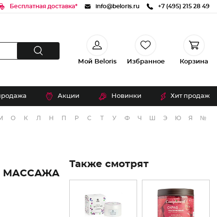
Бесплатная доставка*
info@beloris.ru
+7 (495) 215 28 49
Мой Beloris
Избранное
Корзина
продажа
Акции
Новинки
Хит продаж
М
О
К
Л
Н
П
Р
С
Т
У
Ф
Ч
Ш
Э
Ю
Я
№
Также смотрят
О МАССАЖА