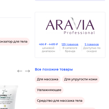
онзатор для тела
466 ₽ - 4489 ₽
129 товаров
5 товаров
ценовой
В каталоге
Доступно по
диапазон
бренда
скидке
Все похожие товары
Для массажа
Для упругости кожи
Увлажняющее
Средство для массажа тела