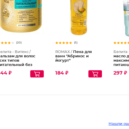
(20)
(5)
елита - Витекс /
ROMAX /
Пена для
Белита 
альзам для волос
ванн "Абрикос и
масло д
сех типов
йогурт"
максим
итательный без
питающ
тяжеления 7 масел
очень с
344 ₽
184 ₽
297 ₽
расоты Роскошный
атопич
ход
Нашли ош