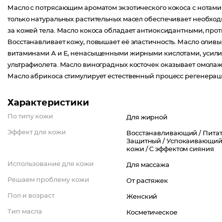
Масло с потрясающим ароматом экзотического кокоса с нотами 
только натуральных растительных масел обеспечивает необход
за кожей тела. Масло кокоса обладает антиоксидантными, пр
Восстанавливает кожу, повышает её эластичность. Масло олив
витаминами А и Е, ненасыщенными жирными кислотами, усилив
ультрафиолета. Масло виноградных косточек оказывает омола
Масло абрикоса стимулирует естественный процесс регенерац
Характеристики
По типу кожи
Для жирной
Эффект для кожи
Восстанавливающий /
Питат
Защитный /
Успокаивающий
кожи /
С эффектом сияния
Использование для кожи
Для массажа
Решаем проблему кожи
От растяжек
Пол и возраст
Женский
Тип масла
Косметическое