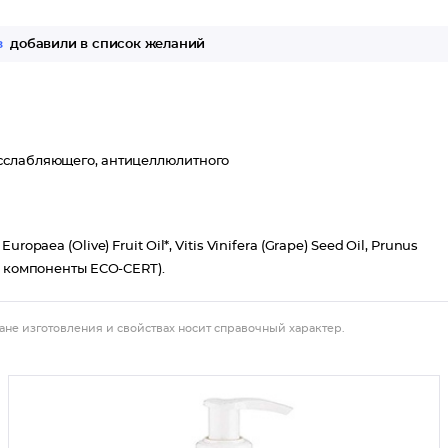
з
добавили в список желаний
асслабляющего, антицеллюлитного
Europaea (Olive) Fruit Oil*, Vitis Vinifera (Grape) Seed Oil, Prunus
е компоненты ECO-CERT).
ане изготовления и свойствах носит справочный характер.