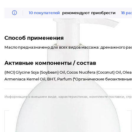
10 покупателей
рекомендуют приобрести
18 ра
Способ применения
Масло предназначено для всех видов массажа: дренажного р
Активные компоненты / состав
(INCI) Glycine Soja (Soybean) Oil, Cocos Nucifera (Coconut) Oil, Olea 
Armeniaca Kernel Oil, BHT, Parfum (*Органические биоактивны
Информация о внешнем виде, характеристиках, комплекте поставки, стр