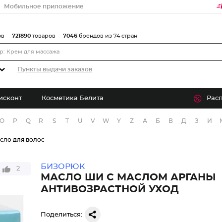
Мобильное приложение
ов
721890
товаров
7046
брендов из 74 стран
Пункты выдачи заказов
исконт
Косметика Белита
Рас
O
P
Q
R
S
T
U
V
W
Y
Z
А
Б
В
Д
З
И
сло для волос
БИЗОРЮК
2
МАСЛО ШИ С МАСЛОМ АРГАНЫ
АНТИВОЗРАСТНОЙ УХОД
Поделиться: