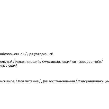
 обезвоженной /
Для увядающей
ельный /
Увлажняющий /
Омолаживающий (антивозрастной) /
вливающий
нсивное) /
Для питания /
Для восстановления /
Оздоравливающи