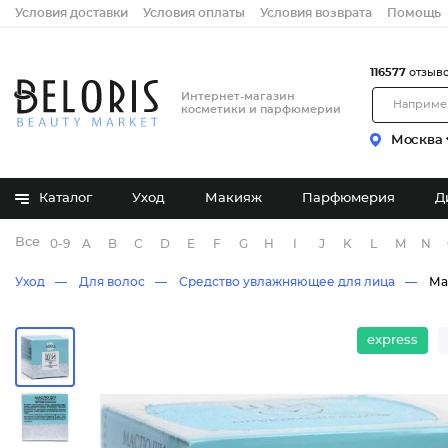
Условия доставки
Условия оплаты
Условия возврата
Помощь
116577
отзыв
Интернет-магазин
косметики и парфюмерии
Москва
Каталог
Уход
Макияж
Парфюмерия
Д
Все бренды
0-9
A
B
C
D
E
F
G
H
I
J
K
L
M
N
Уход
Для волос
Средство увлажняющее для лица
Ма
express