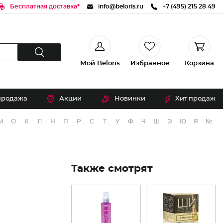
Бесплатная доставка*
info@beloris.ru
+7 (495) 215 28 49
Мой Beloris
Избранное
Корзина
продажа
Акции
Новинки
Хит продаж
М
О
К
Л
Н
П
Р
С
Т
У
Ф
Ч
Ш
Э
Ю
Я
№
Также смотрят