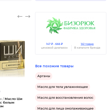
147 ₽ - 666 ₽
141 товар
ценовой диапазон
В каталоге бренда
Все похожие товары
Арганы
Масло для тела увлажняющее
Масло для восстановления волос
к /
Масло Ши
 с белым
ом
Масло для лица омолаживающее