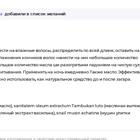
за
добавили в список желаний
сти на влажные волосы, распределить по всей длине, оставить на
увлажнения кончиков волос нанести на них небольшое количество
ебольшое количество масла ши разогретыми ладонями на чистую су
итывания. Применять на ночь ежедневно.Также масло: Эффектив
но использовать, как натуральное средство до и после загара.
е масло), sanitatem oleum extractum Tambukan luto (масляная вытя
ляный экстракт василька), snail musin аchatina (муцин улитки
ане изготовления и свойствах носит справочный характер.