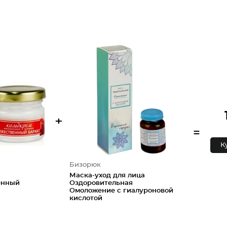
+
=
К
Бизорюк
Маска-уход для лица
енный
Оздоровительная
Омоложение с гиалуроновой
кислотой