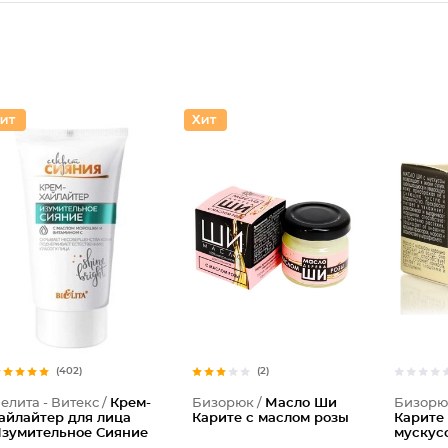
(402)
(2)
елита - Витекс /
Крем-
Бизорюк /
Масло Ши
Бизорю
айлайтер для лица
Карите с маслом розы
Карите
зумительное Сияние
мускус