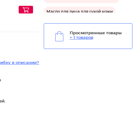
Масло для лица для сухой кожи
Масло для лица ши
Просмотренные товары
+ 1 товаров
Масло для сухих волос
Масло для лица увлажняющее
Ши
ибку в описании?
Средство увлажняющее для лица
Средство омолаживающее для лица
о
Средство для увлажнения волос
ей.
Средство для зрелой кожи лица
Средство для восстановления волос
Средство для сухих волос