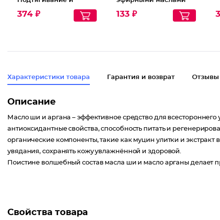
Подтягивание и
эфирными маслами
Увлажнение с
пихты и чайного
374 ₽
133 ₽
3
гиалуроновой
дерева
кислотой
Характеристики товара
Гарантия и возврат
Отзывы
Описание
Масло ши и аргана – эффективное средство для всестороннего у
антиоксидантные свойства, способность питать и регенерирова
органические компоненты, такие как муцин улитки и экстракт 
увядания, сохранять кожу увлажнённой и здоровой.
Поистине волшебный состав масла ши и масло арганы делает пр
Свойства товара