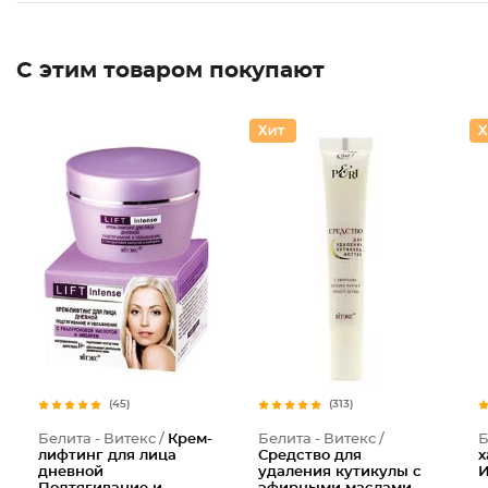
С этим товаром покупают
(45)
(313)
Белита - Витекс /
Крем-
Белита - Витекс /
Б
лифтинг для лица
Средство для
х
дневной
удаления кутикулы с
И