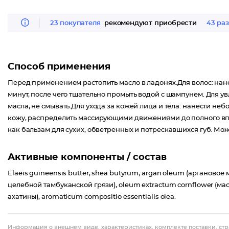
23 покупателя
рекомендуют приобрести
43 ра
Способ применения
Перед применением растопить масло в ладонях.Для волос: нане
минут, после чего тщательно промыть водой с шампунем. Для 
масла, не смывать.Для ухода за кожей лица и тела: нанести н
кожу, распределить массирующими движениями до полного вп
как бальзам для сухих, обветренных и потрескавшихся губ. Мож
Активные компоненты / состав
Еlaeis guineensis butter, shea butyrum, argan oleum (арганово
целебной тамбуканской грязи), oleum extractum cornflower (мас
ахатины), aromaticum compositio essentialis olea.
Информация о внешнем виде, характеристиках, комплекте поставки, стр