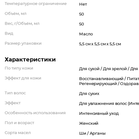
Температурное ограничение
Нет
Объём, мл
50
Вес, г/Объём, мл
50
Вид
Масло
Размер упаковки
5,5 см x 5,5 см x 5,5 см
Характеристики
По типу кожи
Для сухой /
Для зрелой /
Для
Эффект для кожи
Восстанавливающий /
Питат
Регенерирующий /
Оздора
Тип волос
Для сухих
Эффект
Для увлажнения волос (Инте
Особенность использования
Интенсивный уход
Пол и возраст
Женский
Сорта масел
Ши /
Арганы