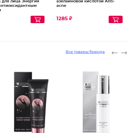
 для лица Энергия
азелаиновой кислотой Anti-
 антиоксидантным
acne
м
1285 ₽
Все товары бренда