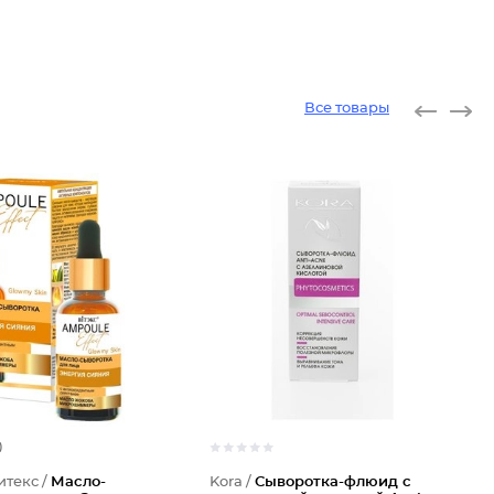
Все товары
)
итекс /
Масло-
Kora /
Сыворотка-флюид с