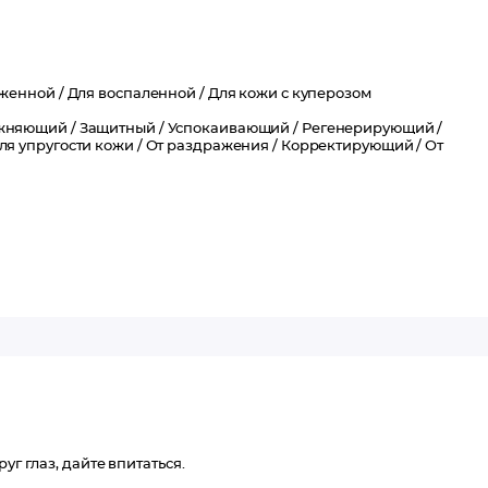
женной /
Для воспаленной /
Для кожи с куперозом
жняющий /
Защитный /
Успокаивающий /
Регенерирующий /
ля упругости кожи /
От раздражения /
Корректирующий /
От
уг глаз, дайте впитаться.