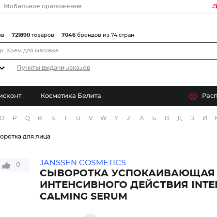
Мобильное приложение
ов
721890
товаров
7046
брендов из 74 стран
Пункты выдачи заказов
исконт
Косметика Белита
Рас
O
P
Q
R
S
T
U
V
W
Y
Z
А
Б
В
Д
З
И
оротка для лица
JANSSEN COSMETICS
0
СЫВОРОТКА УСПОКАИВАЮЩАЯ
ИНТЕНСИВНОГО ДЕЙСТВИЯ INTE
CALMING SERUM