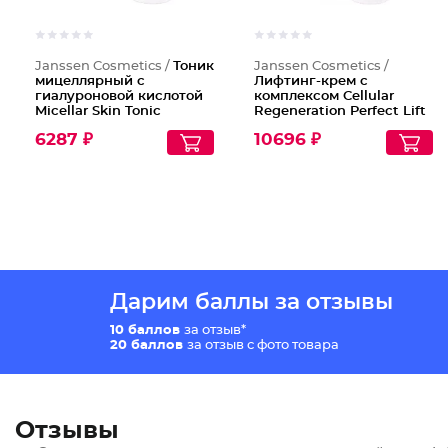
Janssen Cosmetics /
Тоник
Janssen Cosmetics /
мицеллярный с
Лифтинг-крем с
гиалуроновой кислотой
комплексом Cellular
Micellar Skin Tonic
Regeneration Perfect Lift
Cream Аnti-age
6287 ₽
10696 ₽
Дарим баллы за отзывы
10 баллов
за отзыв*
20 баллов
за отзыв с фото товара
Отзывы