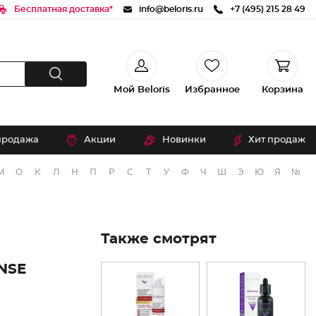
Бесплатная доставка*
info@beloris.ru
+7 (495) 215 28 49
Мой Beloris
Избранное
Корзина
продажа
Акции
Новинки
Хит продаж
М
О
К
Л
Н
П
Р
С
Т
У
Ф
Ч
Ш
Э
Ю
Я
№
Также смотрят
NSE