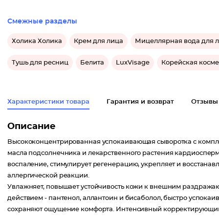
Смежные разделы
Холика Холика
Крем для лица
Мицеллярная вода для 
Тушь для ресниц
Белита
LuxVisage
Корейская косме
Характеристики товара
Гарантия и возврат
Отзывы
Описание
Высококонцентрированная успокаивающая сыворотка c компле
масла подсолнечника и лекарственного растения кардиосперм
воспаление, стимулирует регенерацию, укрепляет и восстана
аллергической реакции.
Увлажняет, повышает устойчивость кожи к внешним раздража
действием - пантенол, аллантоин и бисаболол, быстро успока
сохраняют ощущение комфорта. Интенсивный корректирующий 