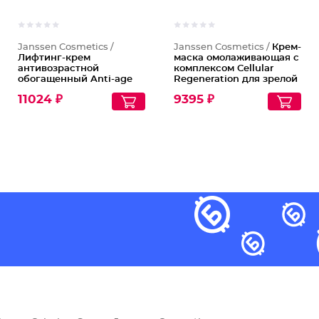
Janssen Cosmetics /
Janssen Cosmetics /
Крем-
Лифтинг-крем
маска омолаживающая с
антивозрастной
комплексом Cellular
обогащенный Anti-age
Regeneration для зрелой
Skin Contour Cream
и сухой кожи
11024 ₽
9395 ₽