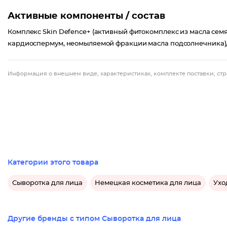
Активные компоненты / состав
Комплекс Skin Defence+ (активный фитокомплекс из масла сем
кардиоспермум, неомыляемой фракции масла подсолнечника),
Информация о внешнем виде, характеристиках, комплекте поставки, стр
Категории этого товара
Сыворотка для лица
Немецкая косметика для лица
Ухо
Другие бренды с типом Сыворотка для лица