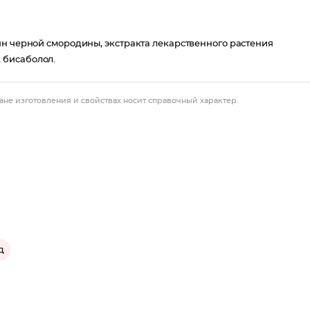
ян черной смородины, экстракта лекарственного растения
 бисаболол.
ане изготовления и свойствах носит справочный характер.
д