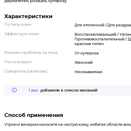
дерматитам, розацеа, куперозу.
Характеристики
По типу кожи
Для атопичной /
Для раздра
Эффект для кожи
Восстанавливающий /
Увла
Противовоспалительный /
Д
красных пятен
Решаем проблему на лице
От купероза
Пол и возраст
Женский
Сыворотка (свойства)
Несмываемая
1 раз
добавили в список желаний
Способ применения
Утром и вечером наносите на чистую кожу, избегая области вокр