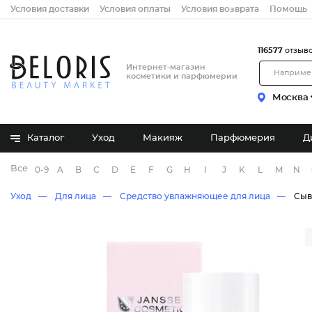
Условия доставки
Условия оплаты
Условия возврата
Помощь
116577
отзыв
Интернет-магазин
косметики и парфюмерии
Москва
Каталог
Уход
Макияж
Парфюмерия
Д
Все бренды
0-9
A
B
C
D
E
F
G
H
I
J
K
L
M
N
Уход
Для лица
Средство увлажняющее для лица
Сыв