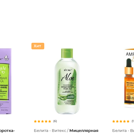
(6)
(1
оротка-
Белита - Витекс /
Мицеллярная
Белита - В