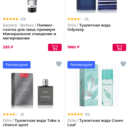
(23)
(3)
Белита - Витекс /
Пилинг-
Dilis /
Туалетная вода
скатка для лица премиум
Odyssey
Минеральное очищение и
матирование
293 ₽
1960 ₽
Рекомендуем
Рекомендуем
(5)
(13)
Dilis /
Туалетная вода Take a
Dilis /
Туалетная вода Green
chance sport
Leaf