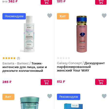
382 ₽
1511 ₽
849
Рекомендуем
(1)
Galaxy Concept /
Дезодорант
Белита - Витекс /
Тоник-
парфюмированный
интенсив для лица, шеи и
женский Your WAY
декольте коллагеновый
512 ₽
285 ₽
Рекомендуем