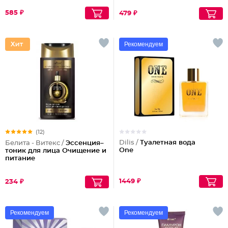
585 ₽
479 ₽
Рекомендуем
(12)
Dilis /
Туалетная вода
Белита - Витекс /
Эссенция–
One
тоник для лица Очищение и
питание
1449 ₽
234 ₽
Рекомендуем
Рекомендуем