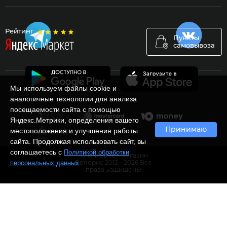
Рейтинг
Пункты
самовывоза
Мы используем файлы cookie и
аналогичные технологии для анализа
посещаемости сайта с помощью
Яндекс.Метрики, определения вашего
Принимаю
местоположения и улучшения работы
сайта. Продолжая использовать сайт, вы
соглашаетесь с
Политикой обработки
Ⓒ Интернет-магазин
.
персональных данных
Белорис 2012 - 2026 Все
права защищены