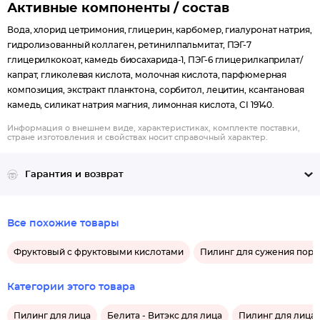
Активные компоненты / состав
Вода, хлорид цетримония, глицерин, карбомер, гиалуронат натрия,
гидролизованный коллаген, ретинилпальмитат, ПЭГ-7
глицерилкокоат, камедь биосахарида-1, ПЭГ-6 глицерилкаприлат/
капрат, гликолевая кислота, молочная кислота, парфюмерная
композиция, экстракт планктона, сорбитол, лецитин, ксантановая
камедь, силикат натрия магния, лимонная кислота, CI 19140.
Информация о внешнем виде, характеристиках, комплекте поставки,
стране изготовления и свойствах носит справочный характер.
Гарантия и возврат
Все похожие товары
Фруктовый с фруктовыми кислотами
Пилинг для сужения пор 
Категории этого товара
Пилинг для лица
Белита - Витэкс для лица
Пилинг для лица 