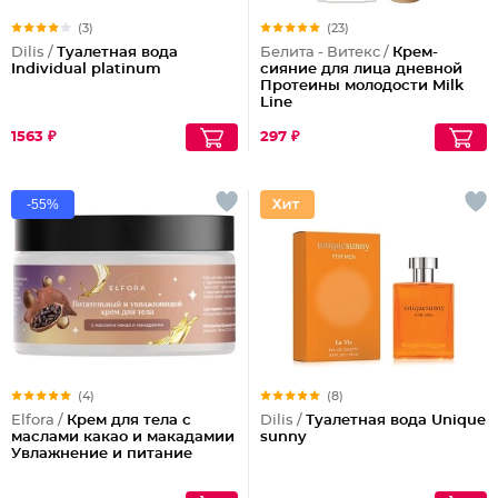
(3)
(23)
Dilis /
Туалетная вода
Белита - Витекс /
Крем-
Individual platinum
сияние для лица дневной
Протеины молодости Milk
Line
1563 ₽
297 ₽
-55%
(4)
(8)
Elfora /
Крем для тела с
Dilis /
Туалетная вода Unique
маслами какао и макадамии
sunny
Увлажнение и питание