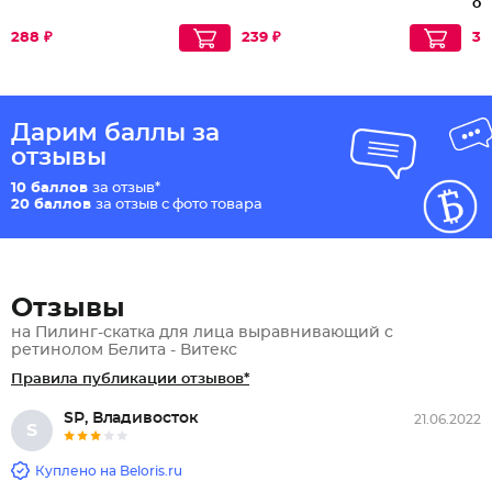
ос
288 ₽
239 ₽
34
Дарим баллы за
отзывы
10 баллов
за отзыв*
20 баллов
за отзыв с фото товара
Отзывы
на Пилинг-скатка для лица выравнивающий с
ретинолом Белита - Витекс
Правила публикации отзывов*
SР, Владивосток
21.06.2022
S
Куплено на Beloris.ru