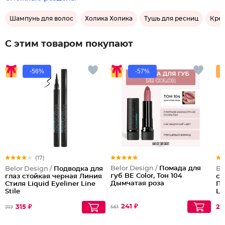
Шампунь для волос
Холика Холика
Тушь для ресниц
Крем
С этим товаром покупают
-56%
-57%
(17)
Belor Design /
Помада для
Belor Design /
Подводка для
Бе
губ BE Color, Тон 104
глаз стойкая черная Линия
си
Дымчатая роза
Стиля Liquid Eyeliner Line
Пр
Stile
Li
241 ₽
315 ₽
29
561
717