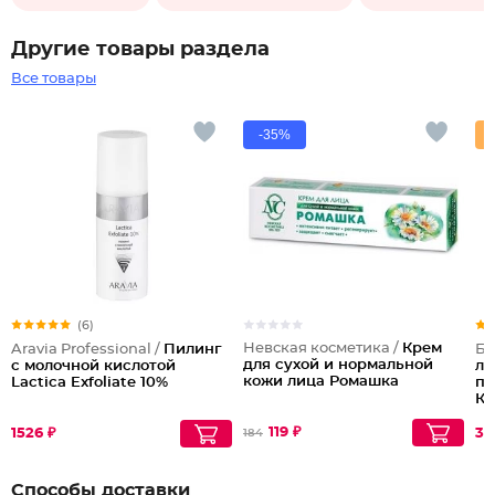
Другие товары раздела
Все товары
-35%
(6)
Невская косметика /
Крем
Aravia Professional /
Пилинг
Бе
для сухой и нормальной
с молочной кислотой
ли
кожи лица Ромашка
Lactica Exfoliate 10%
пи
Кр
тр
119 ₽
1526 ₽
33
184
Способы доставки