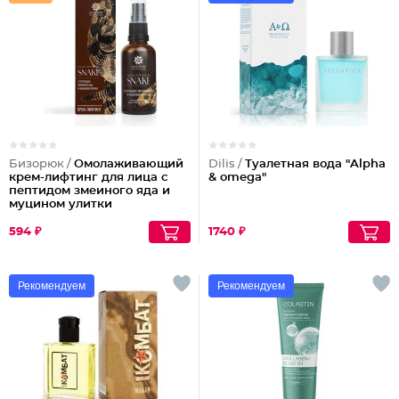
Бизорюк /
Омолаживающий
Dilis /
Туалетная вода "Alpha
крем-лифтинг для лица с
& omega"
пептидом змеиного яда и
муцином улитки
594 ₽
1740 ₽
Рекомендуем
Рекомендуем