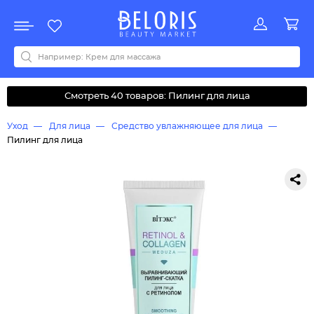
Распродажа
Акции
Новинки
Хит продаж
Все бренды
0-9
A
B
C
D
E
F
G
H
I
J
K
L
M
N
O
P
Q
R
S
T
U
V
W
Y
Z
А
Б
В
Д
З
И
М
О
К
Л
Н
П
Р
С
Т
У
Ф
Ч
Смотреть 40 товаров: Пилинг для лица
Уход
Для лица
Средство увлажняющее для лица
Пилинг для лица