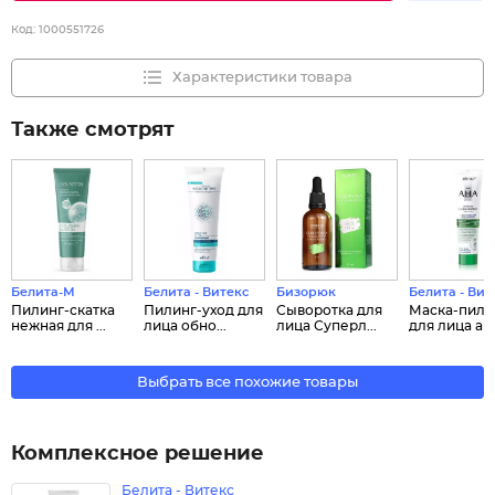
Код:
1000551726
Характеристики товара
Также смотрят
Белита-М
Белита - Витекс
Бизорюк
Белита - Вит
Пилинг-скатка
Пилинг-уход для
Сыворотка для
Маска-пили
нежная для ...
лица обно...
лица Суперл...
для лица акт.
Выбрать все похожие товары
Комплексное решение
Белита - Витекс