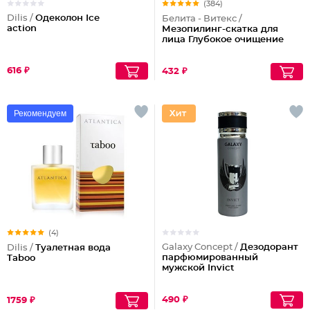
(384)
Dilis /
Одеколон Ice
Белита - Витекс /
action
Мезопилинг-скатка для
лица Глубокое очищение
616 ₽
432 ₽
Рекомендуем
(4)
Galaxy Concept /
Дезодорант
Dilis /
Туалетная вода
парфюмированный
Taboo
мужской Invict
490 ₽
1759 ₽