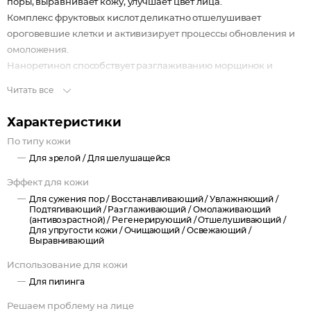
поры, выравнивает кожу, улучшает цвет лица.
Комплекс фруктовых кислот деликатно отшелушивает
ороговевшие клетки и активизирует процессы обновления и
омоложения.
Наноретинол способствует разглаживанию морщинок и
выравниванию тона кожи.
Читать все
Коллаген медузы и гиалуроновая кислота насыщают клетки
влагой, стимулируют выработку собственного коллагена,
Характеристики
придают коже упругий, свежий и подтянутый вид.
По типу кожи
Epidermist преображает кожу, сужает поры, делает цвет лица
Для зрелой /
Для шелушащейся
свежим и ярким.
Эффект для кожи
Для сужения пор /
Восстанавливающий /
Увлажняющий /
Подтягивающий /
Разглаживающий /
Омолаживающий
(антивозрастной) /
Регенерирующий /
Отшелушивающий /
Для упругости кожи /
Очищающий /
Освежающий /
Выравнивающий
Использование для кожи
Для пилинга
Решаем проблему на лице