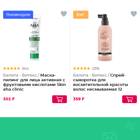
Рекомендуем
(64)
(219)
Белита - Витекс /
Маска-
Белита - Витекс /
Спрей-
пилинг для лица активная с
сыворотка для
фруктовыми кислотами Skin
восхитительной красоты
aha clinic
волос несмываемая 12
эффектов Совершенные
Волосы
302 ₽
359 ₽