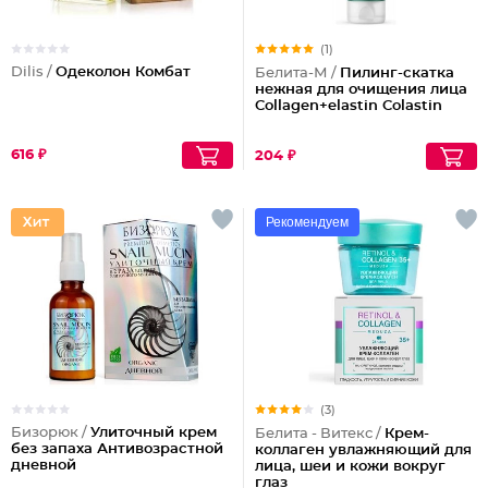
(1)
Dilis /
Одеколон Комбат
Белита-М /
Пилинг-скатка
нежная для очищения лица
Collagen+elastin Colastin
616 ₽
204 ₽
Рекомендуем
(3)
Бизорюк /
Улиточный крем
Белита - Витекс /
Крем-
без запаха Антивозрастной
коллаген увлажняющий для
дневной
лица, шеи и кожи вокруг
глаз