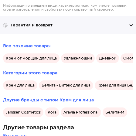
Информация о внешнем виде, характеристиках, комплекте поставки,
стране изготовления и свойствах носит справочный характер.
Гарантия и возврат
Все похожие товары
Крем от морщин для лица
Увлажняющий
Дневной
Омол
Категории этого товара
Крем для лица
Белита - Витэкс для лица
Крем для лица Бели
Другие бренды с типом Крем для лица
Janssen Cosmetics
Kora
Aravia Professional
Белита-М
Другие товары раздела
Все товары