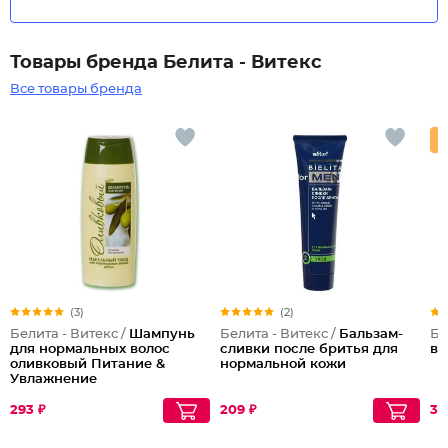
Товары бренда Белита - Витекс
Все товары бренда
(3)
(2)
Белита - Витекс /
Шампунь
Белита - Витекс /
Бальзам-
Бе
для нормальных волос
сливки после бритья для
ва
оливковый Питание &
нормальной кожи
Увлажнение
293 ₽
209 ₽
34