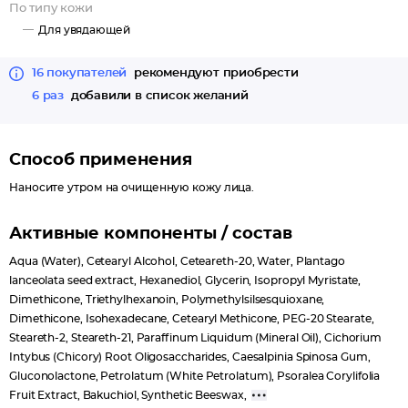
По типу кожи
увеличивает синтез коллагена.
Омолаживающий пептид активизирует способности клеток
Для увядающей
кожи к восстановлению и регенерации, усиливает синтез
коллагена, эластина, гликозаминогликанов, влияющих на
16 покупателей
рекомендуют приобрести
молодость и здоровье кожи.
6 раз
добавили в список желаний
Способ применения
Наносите утром на очищенную кожу лица.
Активные компоненты / состав
Aqua (Water), Cetearyl Alcohol, Ceteareth-20, Water, Plantago
lanceolata seed extract, Hexanediol, Glycerin, Isopropyl Myristate,
Dimethicone, Triethylhexanoin, Polymethylsilsesquioxane,
Dimethicone, Isohexadecane, Cetearyl Methicone, PEG-20 Stearate,
Steareth-2, Steareth-21, Paraffinum Liquidum (Mineral Oil), Cichorium
Intybus (Chicory) Root Oligosaccharides, Caesalpinia Spinosa Gum,
Gluconolactone, Petrolatum (White Petrolatum), Psoralea Corylifolia
Fruit Extract, Bakuchiol, Synthetic Beeswax,