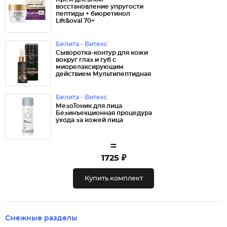
восстановление упругости
пептиды + биоретинол
Lift&oval 70+
Белита - Витекс
Сыворотка-контур для кожи
вокруг глаз и губ с
миорелаксирующим
действием Мультипептидная
Белита - Витекс
МезоТоник для лица
Безинъекционная процедура
ухода за кожей лица
=
1725 ₽
Купить комплект
Смежные разделы