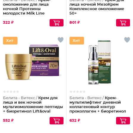
Белита - Витекс /
Крем-
Белита - Витекс /
Крем для
омоложение для лица
лица ночной МезоКрем
ночной Протеины
Комплексное омоложение
молодости Milk Line
50+
322 ₽
801 ₽
Белита - Витекс /
Крем для
Белита - Витекс /
Крем-
лица и век ночной
мультилифтинг дневной
мультиомоложение пептиды
коллагеновый контур
+ биоретинол Lift&oval
проколлаген + биоретинол
70+
Lift&oval 50+
552 ₽
632 ₽