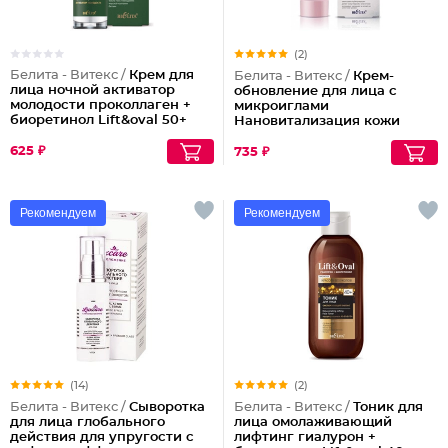
(2)
Белита - Витекс /
Крем для
Белита - Витекс /
Крем-
лица ночной активатор
обновление для лица с
молодости проколлаген +
микроиглами
биоретинол Lift&oval 50+
Нановитализация кожи
625 ₽
735 ₽
Рекомендуем
Рекомендуем
(14)
(2)
Белита - Витекс /
Сыворотка
Белита - Витекс /
Тоник для
для лица глобального
лица омолаживающий
действия для упругости с
лифтинг гиалурон +