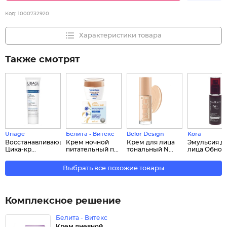
Код:
1000732920
Характеристики товара
Также смотрят
Uriage
Белита - Витекс
Belor Design
Kora
Восстанавливающий
Крем ночной
Крем для лица
Эмульсия д
Цика-кр...
питательный п...
тональный N...
лица Обновл
Выбрать все похожие товары
Комплексное решение
Белита - Витекс
Крем дневной