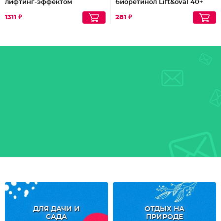
лифтинг-эффектом
биоретинол Lift&oval 40+
LuxCare
1311 ₽
281 ₽
ДЛЯ ДАЧИ И
ОТДЫХ НА
САДА
ПРИРОДЕ