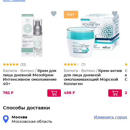
(32)
(7)
Белита - Витекс /
Крем для
Белита - Витекс /
Крем-актив
Бе
лица дневной МезоКрем
для лица дневной
ка
Интенсивное омоложение
омолаживающий Морской
О
40+
Коллаген
762 ₽
458 ₽
23
Способы доставки
Москва
Изменить город
Московская область