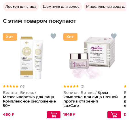
Лосьон для лица
Шампунь для волос
Мицеллярная вода для
С этим товаром покупают
(16)
(3)
Белита - Витекс /
Белита - Витекс /
Крем-
Бе
Мезосыворотка для лица
комплекс для лица ночной
дл
Комплексное омоложение
против старения
де
50+
LuxCare
ли
Lu
480 ₽
1645 ₽
131