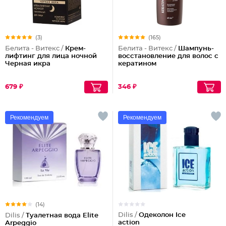
(3)
(165)
Белита - Витекс /
Крем-
Белита - Витекс /
Шампунь-
лифтинг для лица ночной
восстановление для волос с
Черная икра
кератином
679 ₽
346 ₽
Рекомендуем
Рекомендуем
(14)
Dilis /
Одеколон Ice
Dilis /
Туалетная вода Elite
action
Arpeggio