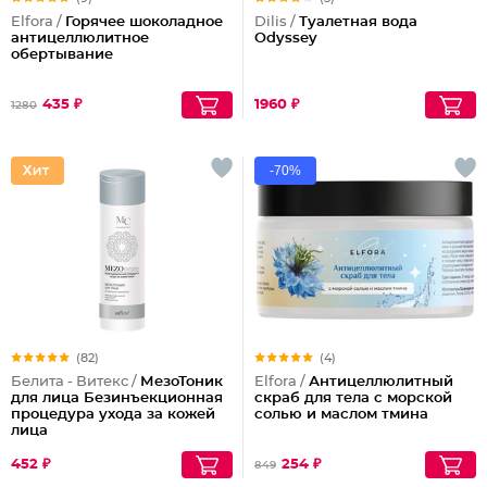
Elfora /
Горячее шоколадное
Dilis /
Туалетная вода
антицеллюлитное
Odyssey
обертывание
435 ₽
1960 ₽
1280
-70%
(82)
(4)
Белита - Витекс /
МезоТоник
Elfora /
Антицеллюлитный
для лица Безинъекционная
скраб для тела с морской
процедура ухода за кожей
солью и маслом тмина
лица
452 ₽
254 ₽
849