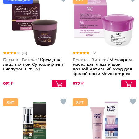
(15)
(12)
Белита - Витекс /
Крем для
Белита - Витекс /
Мезокрем-
лица ночной Суперлифтинг
маска для лица и шеи
Гиалурон Lift 55+
ночной Активный уход для
зрелой кожи Mezocomplex
60+
691 ₽
673 ₽