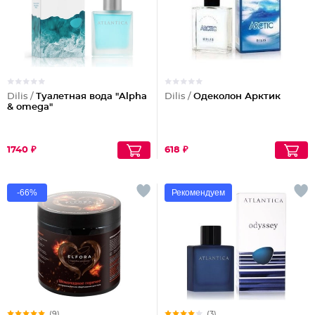
Dilis /
Туалетная вода "Alpha
Dilis /
Одеколон Арктик
& omega"
1740 ₽
618 ₽
-66%
Рекомендуем
(9)
(3)