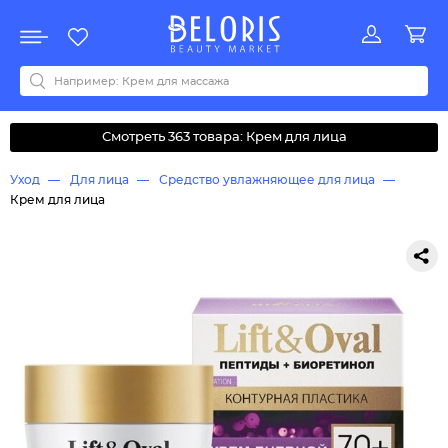
Распродажа
Акции
Новинки
Хит продаж
Все бренды
0-9
A
B
C
D
E
F
G
H
I
J
K
L
M
N
O
P
Q
R
S
T
U
V
W
Y
Z
А
Б
В
Д
З
И
М
О
К
Л
Н
П
Р
С
Т
У
Ф
Ч
Смотреть 363 товара: Крем для лица
Уход
Для лица
Средство увлажняющее для лица
Крем для лица