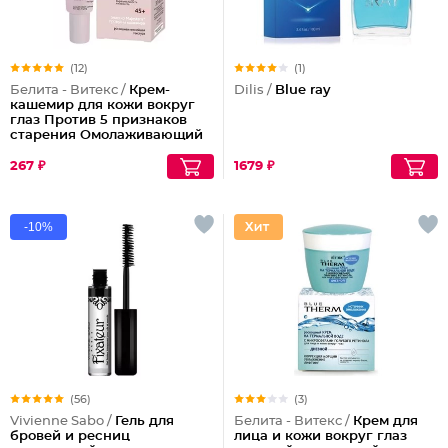
(12)
(1)
Белита - Витекс /
Крем-
Dilis /
Blue ray
кашемир для кожи вокруг
глаз Против 5 признаков
старения Омолаживающий
45+
267 ₽
1679 ₽
-10%
(56)
(3)
Vivienne Sabo /
Гель для
Белита - Витекс /
Крем для
бровей и ресниц
лица и кожи вокруг глаз