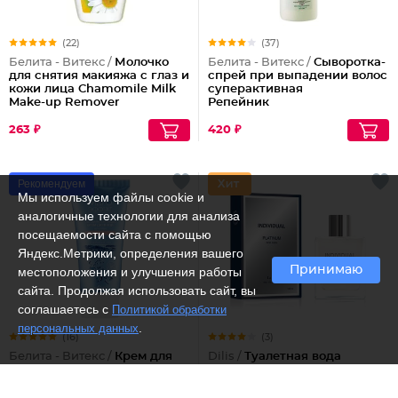
(22)
(37)
Белита - Витекс /
Молочко
Белита - Витекс /
Сыворотка-
для снятия макияжа с глаз и
спрей при выпадении волос
кожи лица Chamomile Milk
суперактивная
Make-up Remover
Репейник
263 ₽
420 ₽
Рекомендуем
Мы используем файлы cookie и
аналогичные технологии для анализа
посещаемости сайта с помощью
Яндекс.Метрики, определения вашего
Принимаю
местоположения и улучшения работы
сайта. Продолжая использовать сайт, вы
соглашаетесь с
Политикой обработки
.
персональных данных
(16)
(3)
Белита - Витекс /
Крем для
Dilis /
Туалетная вода
лица дневной
Individual platinum
гидробалансирующий
Абсолютное увлажнение