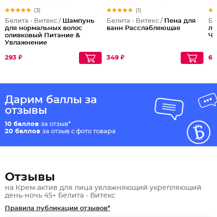
(3)
(1)
Белита - Витекс /
Шампунь
Белита - Витекс /
Пена для
Бе
для нормальных волос
ванн Расслабляющая
ли
оливковый Питание &
Че
Увлажнение
293 ₽
349 ₽
67
Дарим баллы за
отзывы
10 баллов
за отзыв*
20 баллов
за отзыв с фото товара
Отзывы
на Крем-актив для лица увлажняющий укрепляющий
день-ночь 45+ Белита - Витекс
Правила публикации отзывов*