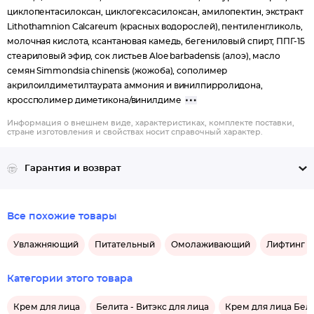
циклопентасилоксан, циклогексасилоксан, амилопектин, экстракт
Lithothamnion Calcareum (красных водорослей), пентиленгликоль,
молочная кислота, ксантановая камедь, бегениловый спирт, ППГ-15
стеариловый эфир, сок листьев Aloe barbadensis (алоэ), масло
семян Simmondsia chinensis (жожоба), сополимер
акрилоилдиметилтаурата аммония и винилпирролидона,
кроссполимер диметикона/винилдиме
Информация о внешнем виде, характеристиках, комплекте поставки,
стране изготовления и свойствах носит справочный характер.
Гарантия и возврат
Все похожие товары
Увлажняющий
Питательный
Омолаживающий
Лифтинг
Категории этого товара
Крем для лица
Белита - Витэкс для лица
Крем для лица Бели