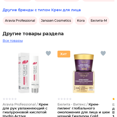
Другие бренды с типом Крем для лица
Aravia Professional
Janssen Cosmetics
Kora
Белита-М
Другие товары раздела
Все товары
Aravia Professional /
Крем
Белита - Витекс /
Крем-
Бе
для рук увлажняющий с
пилинг глобального
дл
гиалуроновой кислотой
омоложения для лица и шеи
Bi
Hydro Active
ночной Гиалурон Gold
30