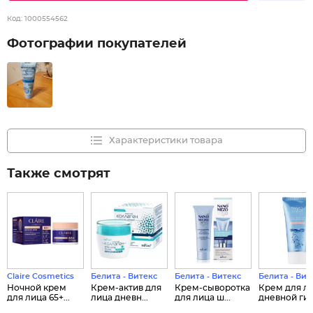
Код:
1000554562
Фотографии покупателей
Характеристики товара
Также смотрят
Claire Cosmetics
Белита - Витекс
Белита - Витекс
Белита - Вит
Ночной крем
Крем-актив для
Крем-сыворотка
Крем для л
для лица 65+...
лица дневн...
для лица ш...
дневной гид.