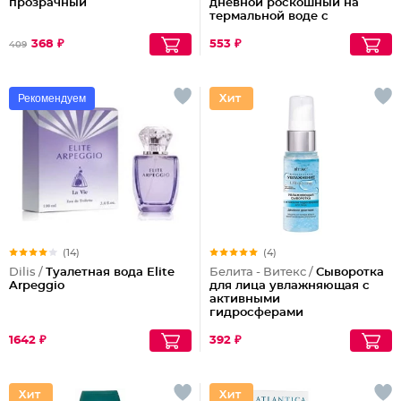
прозрачный
дневной роскошный на
термальной воде с
микросферами голубого
ретинола Blue Therm
368 ₽
553 ₽
409
Рекомендуем
(14)
(4)
Dilis /
Туалетная вода Elite
Белита - Витекс /
Сыворотка
Arpeggio
для лица увлажняющая с
активными
гидросферами
1642 ₽
392 ₽