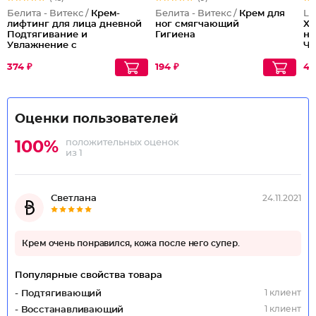
Белита - Витекс /
Крем-
Белита - Витекс /
Крем для
Lu
лифтинг для лица дневной
ног смягчающий
XX
Подтягивание и
Гигиена
на
Увлажнение с
Ч
гиалуроновой кислотой
374 ₽
194 ₽
43
Оценки пользователей
положительных оценок
100%
из 1
Светлана
24.11.2021
Крем очень понравился, кожа после него супер.
Популярные свойства товара
1 клиент
- Подтягивающий
1 клиент
- Восстанавливающий