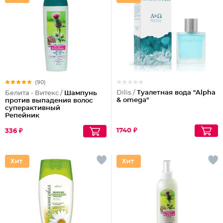
(90)
Dilis /
Туалетная вода "Alpha
Белита - Витекс /
Шампунь
& omega"
против выпадения волос
суперактивный
Репейник
1740 ₽
336 ₽