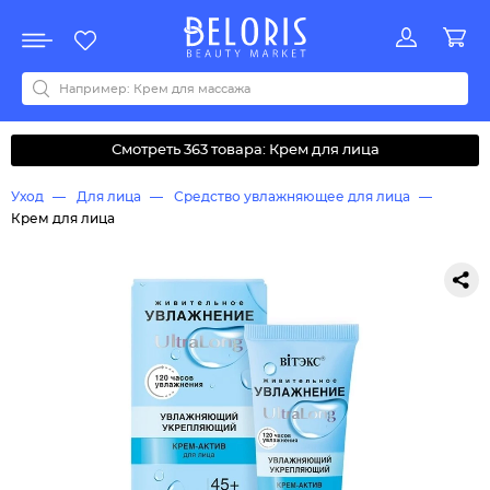
Распродажа
Акции
Новинки
Хит продаж
Все бренды
0-9
A
B
C
D
E
F
G
H
I
J
K
L
M
N
O
P
Q
R
S
T
U
V
W
Y
Z
А
Б
В
Д
З
И
М
О
К
Л
Н
П
Р
С
Т
У
Ф
Ч
Смотреть 363 товара: Крем для лица
Уход
Для лица
Средство увлажняющее для лица
Крем для лица