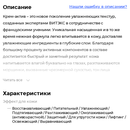
Описание
Нашли ошибку в описании?
Крем-актив – это новое поколение увлажняющих текстур,
созданных экспертами ВИТЭКС в сотрудничестве с
французскими учеными. Уникальная насыщенная и в то же
время нежная формула легко впитывается в кожу, доставляя
увлажняющие ингредиенты в глубокие слои. Благодаря
большому проценту активных компонентов в составе
достигается быстрый и заметный результат: кожа
напитывается влагой буквально на глазах, разглаживаются
морщинки, вызванные чрезмерной сухостью, тон лица
выравнивается.
Читать все
Мощный увлажняющий HYDRO Power-complex обладает
доказанной* эффективностью, гарантируя непрерывное
Характеристики
ультраувлажнение кожи до 120 часов: восстанавливает
Эффект для кожи
естественный уровень гидратации в эпидермисе, создает
Восстанавливающий /
Питательный /
Увлажняющий /
барьер, препятствующий потере влаги, укрепляет, защищает
Подтягивающий /
Разглаживающий /
Омолаживающий
кожу от обезвоживания и снижения эластичности.
(антивозрастной) /
Защитный /
Для упругости кожи /
Лифтинг /
Освежающий /
Выравнивающий
Центелла азиатская запускает в коже естественный процесс