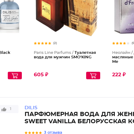
(2)
(
Black
Paris Line Parfums /
Туалетная
Неолайн /
вода для мужчин SMO'KING
масляные E
Me
605 ₽
222 ₽
DILIS
1
ПАРФЮМЕРНАЯ ВОДА ДЛЯ ЖЕН
SWEET VANILLA БЕЛОРУССКАЯ 
3 отзыва