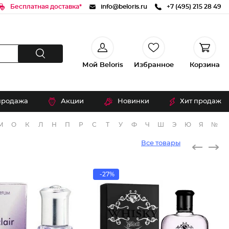
Бесплатная доставка*
info@beloris.ru
+7 (495) 215 28 49
Мой Beloris
Избранное
Корзина
продажа
Акции
Новинки
Хит продаж
М
О
К
Л
Н
П
Р
С
Т
У
Ф
Ч
Ш
Э
Ю
Я
№
Все товары
-27%