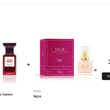
+
=
К
Dilis
ie Sweet
№24