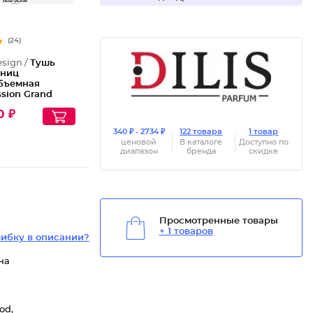
(24)
esign /
Тушь
сниц
бъемная
sion Grand
 Mascara
0 ₽
340 ₽ - 2734 ₽
122 товара
1 товар
ценовой
В каталоге
Доступно по
диапазон
бренда
скидке
Просмотренные товары
+ 1 товаров
ибку в описании?
на
od,