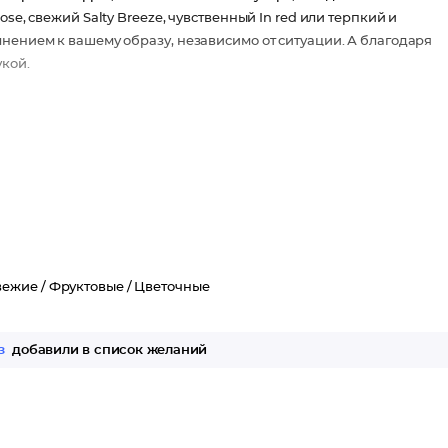
se, свежий Salty Breeze, чувственный In red или терпкий и
нением к вашему образу, независимо от ситуации. А благодаря
укой.
бра.
вежие /
Фруктовые /
Цветочные
з
добавили в список желаний