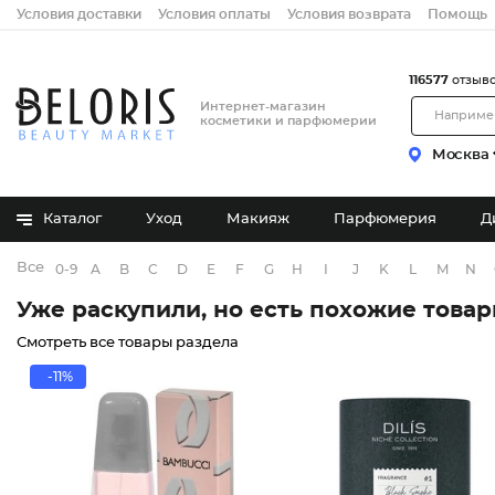
Условия доставки
Условия оплаты
Условия возврата
Помощь
116577
отзыв
Интернет-магазин
косметики и парфюмерии
Москва
Каталог
Уход
Макияж
Парфюмерия
Д
Все бренды
0-9
A
B
C
D
E
F
G
H
I
J
K
L
M
N
Уже раскупили, но есть похожие това
Смотреть все товары раздела
-11%