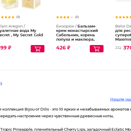
(3)
(2)
lain Aregon /
Бизорюк /
Бальзам-
Belor D
уалетная вода My
крем монастырский
для ре
ecret , My Secret Gold
Сабельник, корень
суперо
лопуха и маклюра,
Maximis
стекло
Volume
99 ₽
426 ₽
37
772
3
Нашли ош
коллекция Bijou от Dilis - это 10 ярких и незабываемых ароматов 
передать настроение через чувственные древесные ноты,
Tropic Pineapple, пленительный Cherry Lips, загадочный Eclatic Mo