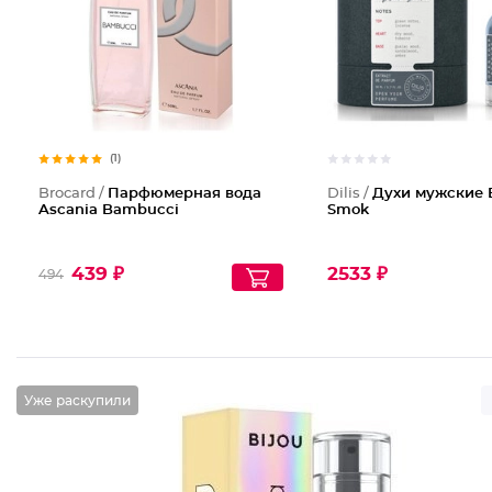
(1)
Brocard /
Парфюмерная вода
Dilis /
Духи мужские 
Ascania Bambucci
Smok
439 ₽
2533 ₽
494
Уже раскупили