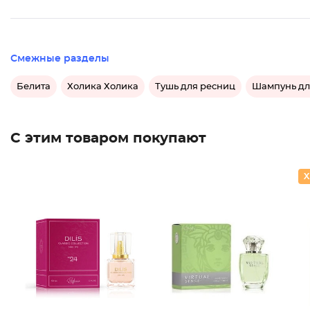
Смежные разделы
Белита
Холика Холика
Тушь для ресниц
Шампунь дл
С этим товаром покупают
Духи Cl