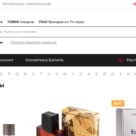
Мобильное приложение
ов
721890
товаров
7046
брендов из 74 стран
Пункты выдачи заказов
исконт
Косметика Белита
Рас
O
P
Q
R
S
T
U
V
W
Y
Z
А
Б
В
Д
З
И
ры