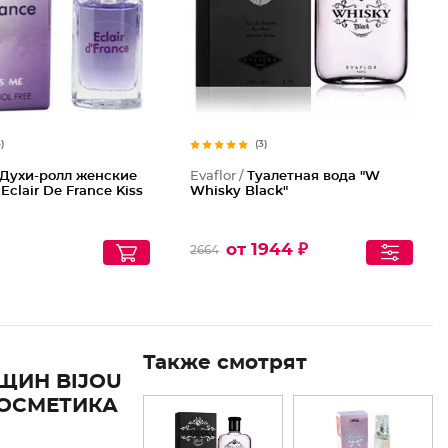
5)
(3)
Духи-ролл женские
Evaflor /
Туалетная вода "W
clair De France Kiss
Whisky Black"
от 1944 ₽
2664
Также смотрят
ЩИН BIJOU
КОСМЕТИКА