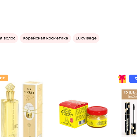
я волос
Корейская косметика
LuxVisage
-
Туалетн