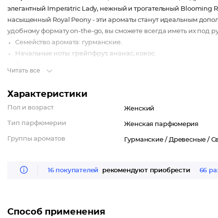
элегантный Imperatric Lady, нежный и трогательный Blooming Ro
насыщенный Royal Peony - эти ароматы станут идеальным допол
удобному формату on-the-go, вы сможете всегда иметь их под р
Семейство аромата: гурманские.
Начальные ноты: грейпфрут, ананас, кокос.
Сердечные ноты: роза, ландыш, гардения, цикламен.
Читать все
Шлейфовые ноты: кедр, молочный аккорд, сантал, ваниль, ам
Характеристики
Пол и возраст
Женский
Тип парфюмерии
Женская парфюмерия
Группы ароматов
Гурманские /
Древесные /
С
16 покупателей
рекомендуют приобрести
66 ра
Способ применения