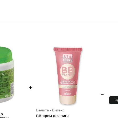
+
=
К
Белита - Витекс
ер
ВВ-крем для лица