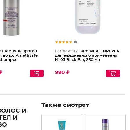
(1)
 /
Шампунь против
FarmaVita /
Farmavita, шампунь
я волос Amethyste
для ежедневного применения
 shampoo
№ 03 Back Bar, 250 мл
₽
990 ₽
Также смотрят
ВОЛОС И
ТЕЛ И
ВО