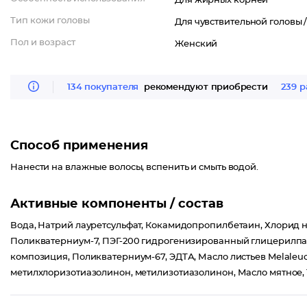
Для жирных корней
Тип кожи головы
Для чувствительной головы 
Пол и возраст
Женский
134 покупателя
рекомендуют приобрести
239 р
Способ применения
Нанести на влажные волосы, вспенить и смыть водой.
Активные компоненты / состав
Вода, Натрий лауретсульфат, Кокамидопропилбетаин, Хлорид 
Поликватерниум-7, ПЭГ-200 гидрогенизированный глицерилпал
композиция, Поликватерниум-67, ЭДТА, Масло листьев Melaleuca 
метилхлоризотиазолинон, метилизотиазолинон, Масло мятное, Трав