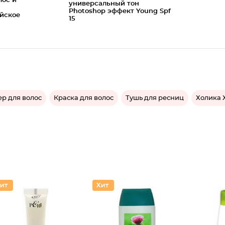
лос и
универсальный тон
Photoshop эффект Young Spf
ийское
15
р для волос
Краска для волос
Тушь для ресниц
Холика 