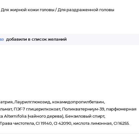
/
Для жирной кожи головы /
Для раздраженной головы
аз
добавили в список желаний
натрия, Лаурилглюкозид, кокамидопропилбетаин,
ьмат, ПЭГ-7 глицерилкокоат, Поликватерниум-39, парфюмерная
Alternifolia (чайного дерева), Бензиловый спирт,
а чистотела, CI 19140, CI 42090, кислота лимонная, CI 16255.