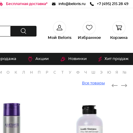
Бесплатная доставка*
info@beloris.ru
+7 (495) 215 28 49
Мой Beloris
Избранное
Корзина
продажа
Акции
Новинки
Хит продаж
М
О
К
Л
Н
П
Р
С
Т
У
Ф
Ч
Ш
Э
Ю
Я
№
Все товары