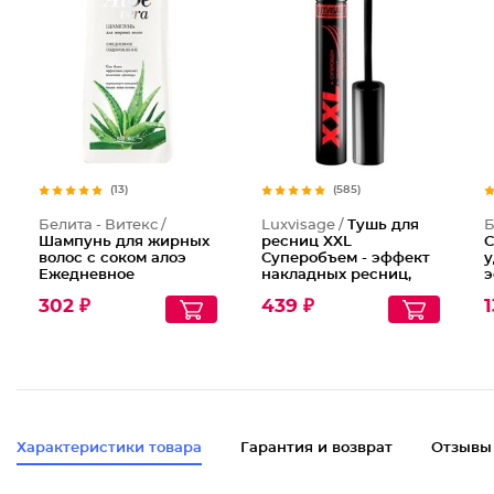
Тушь дл
(13)
(585)
Белита - Витекс /
Luxvisage /
Тушь для
Б
Шампунь для жирных
ресниц XXL
С
волос с соком алоэ
Суперобъем - эффект
у
Ежедневное
накладных ресниц,
э
оздоровление
Тон Черный
п
302 ₽
439 ₽
1
д
Характеристики товара
Гарантия и возврат
Отзывы