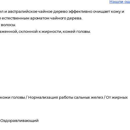
Нашли ош
ел и австралийское чайное дерево эффективно очищает кожу и
 естественным ароматом чайного дерева.
 волосы.
аженной, склонной к жирности, кожей головы.
кожи головы /
Нормализация работы сальных желез /
От жирных
/
Оздоравливающий