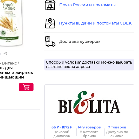
Почта России и почтоматы
Пункты выдачи и постоматы CDEK
Доставка курьером
(6)
Способ и условия доставки можно выбрать
- Витекс /
на этапе ввода адреса
ь для
ьных и жирных
очищающий
 ржаные
66 ₽ - 1872 ₽
1419 товаров
7 товаров
ценовой
В каталоге
Доступно по
диапазон
бренда
скидке