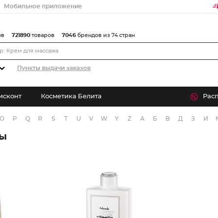
Мобильное приложение
ов
721890
товаров
7046
брендов из 74 стран
Пункты выдачи заказов
исконт
Косметика Белита
Рас
O
P
Q
R
S
T
U
V
W
Y
Z
А
Б
В
Д
З
И
ры
Шампунь