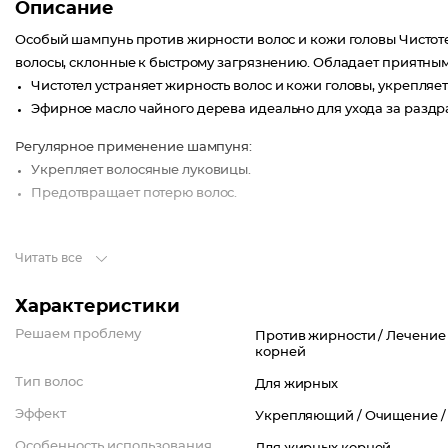
Описание
Особый шампунь против жирности волос и кожи головы Чистот
волосы, склонные к быстрому загрязнению. Обладает приятным
Чистотел устраняет жирность волос и кожи головы, укрепляет
Эфирное масло чайного дерева идеально для ухода за раздр
Регулярное применение шампуня:
Укрепляет волосяные луковицы.
Предотвращает потерю волос.
Читать все
Характеристики
Решаем проблему
Против жирности /
Лечение 
корней
Тип волос
Для жирных
Эффект
Укрепляющий /
Очищение 
Особенность использования