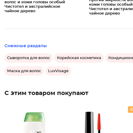
против жирности во
волос и кожи головы особый
кожи головы особый
Чистотел и австралийское
Чистотел и австрал
чайное дерево
чайное дерево
Смежные разделы
Сыворотка для волос
Корейская косметика
Кондиционе
Маска для волос
LuxVisage
С этим товаром покупают