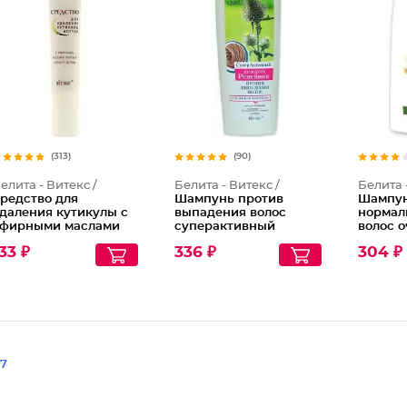
(313)
(90)
елита - Витекс /
Белита - Витекс /
Белита 
редство для
Шампунь против
Шампун
даления кутикулы с
выпадения волос
нормал
фирными маслами
суперактивный
волос 
ихты и чайного
Репейник
Отруби
33 ₽
336 ₽
304 ₽
ерева
7