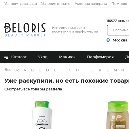
Условия доставки
Условия оплаты
Условия возврата
Помощь
116577
отзыв
Интернет-магазин
косметики и парфюмерии
Москва
Каталог
Уход
Макияж
Парфюмерия
Д
Все бренды
0-9
A
B
C
D
E
F
G
H
I
J
K
L
M
N
Уже раскупили, но есть похожие това
Смотреть все товары раздела