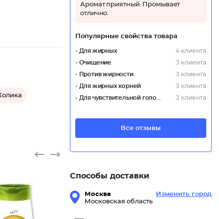
Аромат приятный. Промывает
отлично.
Популярные свойства товара
- Для жирных
4 клиента
- Очищение
3 клиента
- Против жирности
3 клиента
- Для жирных корней
3 клиента
Холика
- Для чувствительной головы
2 клиента
Все отзывы
Способы доставки
Москва
Изменить город
Московская область