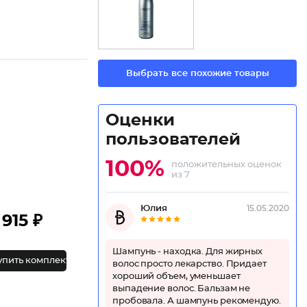
Выбрать все похожие товары
Оценки
пользователей
100%
положительных оценок
из 7
Юлия
15.05.2020
915 ₽
Шампунь - находка. Для жирных
упить комплект
волос просто лекарство. Придает
хороший объем, уменьшает
выпадение волос. Бальзам не
пробовала. А шампунь рекомендую.