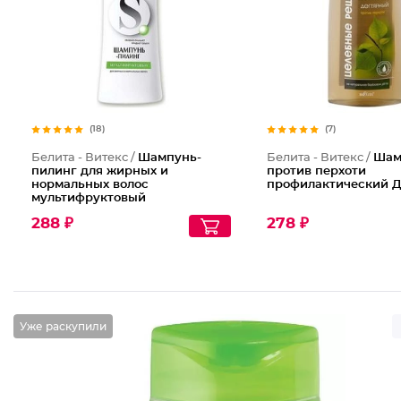
(18)
(7)
Белита - Витекс /
Шампунь-
Белита - Витекс /
Шам
пилинг для жирных и
против перхоти
нормальных волос
профилактический 
мультифруктовый
288 ₽
278 ₽
Уже раскупили