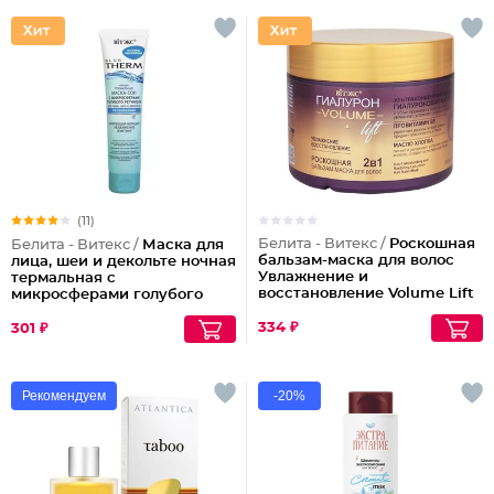
(11)
Белита - Витекс /
Роскошная
Белита - Витекс /
Маска для
бальзам-маска для волос
лица, шеи и декольте ночная
Увлажнение и
термальная с
восстановление Volume Lift
микросферами голубого
2 в 1
ретинола Blue Therm
334 ₽
301 ₽
Рекомендуем
-20%