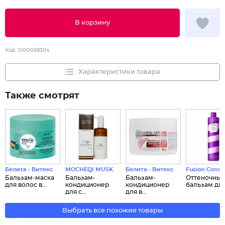
В корзину
Код:
1000058304
Характеристики товара
Также смотрят
Белита - Витекс
MOCHEQI MUSK
Белита - Витекс
Fusion Conce
Бальзам-маска
Бальзам-
Бальзам-
Оттеночны
для волос в...
кондиционер
кондиционер
бальзам для 
для с...
для в...
Выбрать все похожие товары