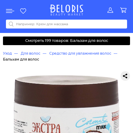
Распродажа
Акции
Новинки
Хит продаж
Все бренды
0-9
A
B
C
D
E
F
G
H
I
J
K
L
M
N
O
P
Q
R
S
T
U
V
W
Y
Z
А
Б
В
Д
З
И
М
О
К
Л
Н
П
Р
С
Т
У
Ф
Ч
Смотреть 199 товаров: Бальзам для волос
Уход
Для волос
Средство для увлажнения волос
Бальзам для волос