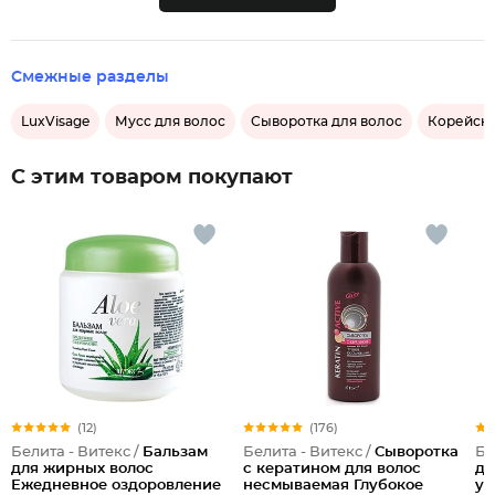
Смежные разделы
LuxVisage
Мусс для волос
Сыворотка для волос
Корейска
С этим товаром покупают
(12)
(176)
Белита - Витекс /
Бальзам
Белита - Витекс /
Сыворотка
Бе
для жирных волос
с кератином для волос
дл
Ежедневное оздоровление
несмываемая Глубокое
ук