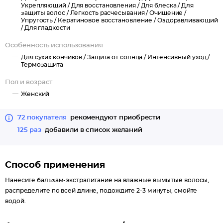
Укрепляющий /
Для восстановления /
Для блеска /
Для
аминокислотами, укрепляет волосяные луковицы, образует на
защиты волос /
Легкость расчесывания /
Очищение /
Упругость /
Кератиновое восстановление /
Оздоравливающий
поверхности волоса защитный слой и оберегает их во время
/
Для гладкости
мытья, сушки феном, расчесывании и других процедур.
Особенность использования
Для сухих кончиков /
Защита от солнца /
Интенсивный уход /
Термозащита
Пол и возраст
Женский
72 покупателя
рекомендуют приобрести
125 раз
добавили в список желаний
Способ применения
Нанесите бальзам-экстрапитание на влажные вымытые волосы,
распределите по всей длине, подождите 2-3 минуты, смойте
водой.