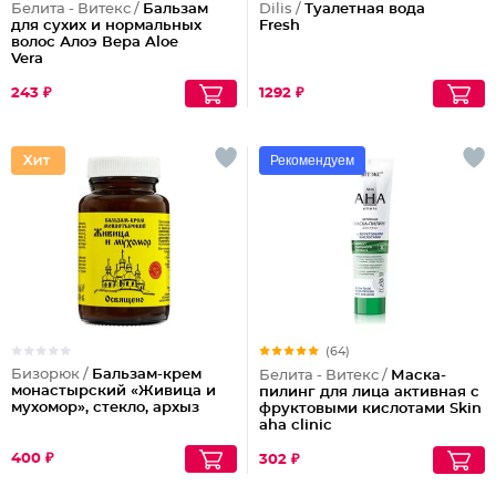
Белита - Витекс /
Бальзам
Dilis /
Туалетная вода
для сухих и нормальных
Fresh
волос Алоэ Вера Aloe
Vera
243 ₽
1292 ₽
Рекомендуем
(64)
Бизорюк /
Бальзам-крем
Белита - Витекс /
Маска-
монастырский «Живица и
пилинг для лица активная с
мухомор», стекло, архыз
фруктовыми кислотами Skin
aha clinic
400 ₽
302 ₽