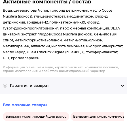
Активные компоненты / состав
Вода, цетеариловый спирт, хлорид цетримония, масло Cocos
Nucifera (кокоса), глицерилстеарат, амодиметикон, хлорид
цетримония, тридецет-12, поликватерниум-39, хлорид
гуаргидроксипропилтримония, парфюмерная композиция, ЭДТА
динатрия, экстракт плодов Cocos Nucifera (кокоса), бензиловый
спирт, метилхлоризотиазолинон, метилизотиазолинон,
метилпарабен, аллантоин, кислота лимонная, изопропилмиристат,
масло зародышей Triticum vulgare (пшеницы), токоферилацетат,
БГТ, пропилпарабен.
Информация о внешнем виде, характеристиках, комплекте поставки,
стране изготовления и свойствах носит справочный характер.
Гарантия и возврат
Все похожие товары
Бальзам укрепляющий для волос
Бальзам для сухих кончиков 