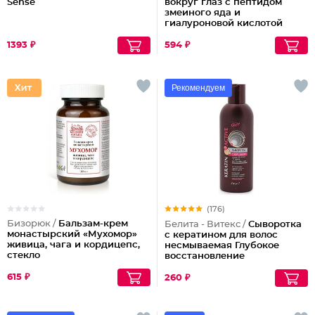
Sense
вокруг глаз с пептидом
змеиного яда и
гиалуроновой кислотой
1393 ₽
594 ₽
Рекомендуем
(176)
Бизорюк /
Бальзам-крем
Белита - Витекс /
Сыворотка
монастырский «Мухомор»
с кератином для волос
живица, чага и кордицепс,
несмываемая Глубокое
стекло
восстановление
615 ₽
260 ₽