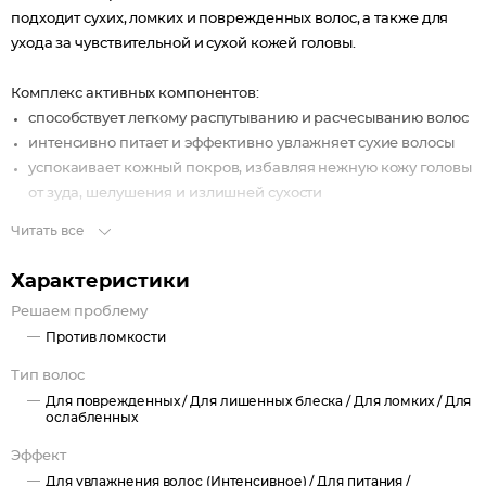
подходит сухих, ломких и поврежденных волос, а также для
ухода за чувствительной и сухой кожей головы.
Комплекс активных компонентов:
способствует легкому распутыванию и расчесыванию волос
интенсивно питает и эффективно увлажняет сухие волосы
успокаивает кожный покров, избавляя нежную кожу головы
от зуда, шелушения и излишней сухости
восстанавливает поврежденные волосы, придавая им силу
Читать все
и упругость
защищает ваши локоны от негативного влияния соленой
Характеристики
воды, ветра, мороза и ослабляет воздействие УФ-излучения
Решаем проблему
дарит волосам роскошный блеск и пленительную красоту
Против ломкости
Кокосовое масло – настоящее гурманское лакомство для волос
Тип волос
– заполняет пустоты на поврежденных участках волос, глубоко
Для поврежденных /
Для лишенных блеска /
Для ломких /
Для
проникает в их структуру, насыщает питательными и
ослабленных
увлажняющими компонентами, способствует восстановлению
Эффект
волос, возвращая им мягкость, гладкость и здоровый блеск.
Для увлажнения волос (Интенсивное) /
Для питания /
Экстракт кокоса обогащает волосы витаминами, протеинами и