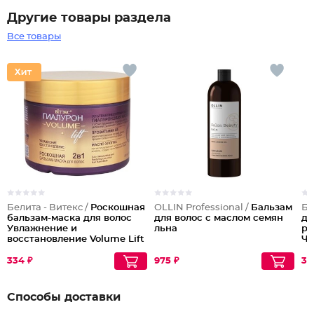
Другие товары раздела
Все товары
Белита - Витекс /
Роскошная
OLLIN Professional /
Бальзам
Бе
бальзам-маска для волос
для волос с маслом семян
дл
Увлажнение и
льна
ре
восстановление Volume Lift
Чи
2 в 1
334 ₽
975 ₽
39
Способы доставки