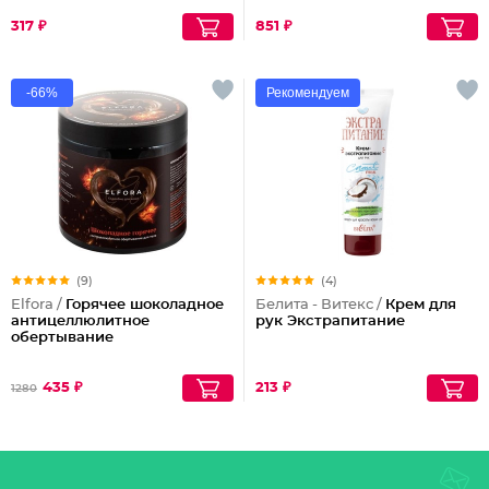
317 ₽
851 ₽
-66%
Рекомендуем
(9)
(4)
Elfora /
Горячее шоколадное
Белита - Витекс /
Крем для
антицеллюлитное
рук Экстрапитание
обертывание
435 ₽
213 ₽
1280