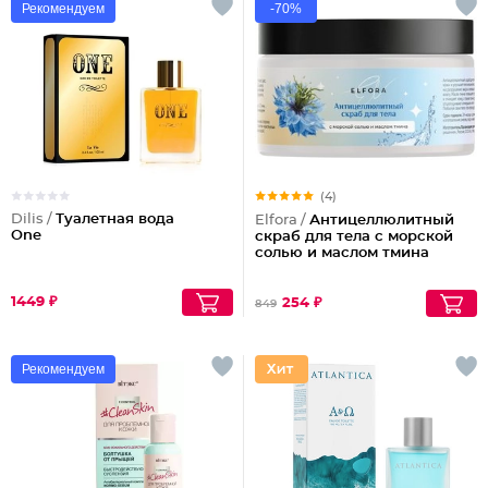
Рекомендуем
-70%
(4)
Dilis /
Туалетная вода
Elfora /
Антицеллюлитный
One
скраб для тела с морской
солью и маслом тмина
1449 ₽
254 ₽
849
Рекомендуем