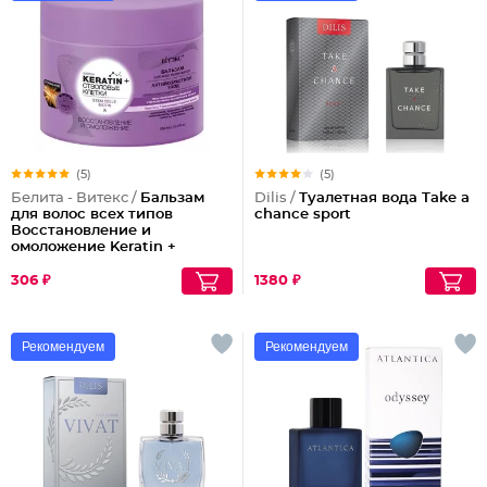
(5)
(5)
Белита - Витекс /
Бальзам
Dilis /
Туалетная вода Take a
для волос всех типов
chance sport
Восстановление и
омоложение Keratin +
Стволовые клетки
306 ₽
1380 ₽
Рекомендуем
Рекомендуем