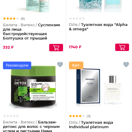
(6)
Dilis /
Туалетная вода "Alpha
Белита - Витекс /
Суспензия
& omega"
для лица
быстродействующая
Болтушка от прыщей
1740 ₽
332 ₽
Рекомендуем
(3)
Белита - Витекс /
Бальзам-
Dilis /
Туалетная вода
детокс для волос с черным
Individual platinum
углем и листьями Нима