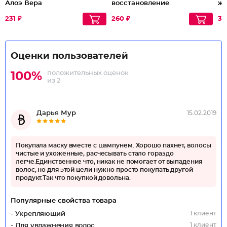
Алоэ Вера
восстановление
же
231 ₽
260 ₽
31
Оценки пользователей
положительных оценок
100%
из 2
Дарья Мур
15.02.2019
Покупала маску вместе с шампунем. Хорошо пахнет, волосы
чистые и ухоженные, расчесывать стало гораздо
легче.Единственное что, никак не помогает от выпадения
волос, но для этой цели нужно просто покупать другой
продукт.Так что покупкой довольна.
Популярные свойства товара
1 клиент
- Укрепляющий
1 клиент
- Для увлажнения волос (Интенсивное)