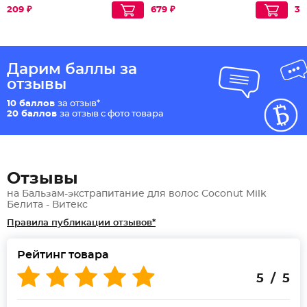
209 ₽
679 ₽
30
Дарим баллы за
отзывы
10 баллов
за отзыв*
20 баллов
за отзыв с фото товара
Отзывы
на Бальзам-экстрапитание для волос Coconut Milk
Белита - Витекс
Правила публикации отзывов*
Рейтинг товара
5 / 5