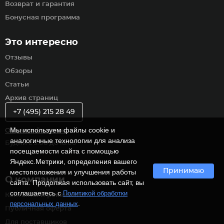
Возврат и гарантия
Бонусная программа
Это интересно
Отзывы
Обзоры
Статьи
Архив страниц
+7 (495) 215 28 49
Мы используем файлы cookie и
Обратный звонок
аналогичные технологии для анализа
Будни с 9:00 до 18:00
посещаемости сайта с помощью
Яндекс.Метрики, определения вашего
Принимаю
местоположения и улучшения работы
О компании
сайта. Продолжая использовать сайт, вы
соглашаетесь с
Политикой обработки
Контакты и реквизиты
.
персональных данных
Публичная оферта
Для поставщиков