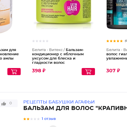
(
ьзам для
Белита - Витекс /
Бальзам-
Белита - В
ановление
кондиционер с яблочным
волос ги
ло амлы
уксусом для блеска и
увлажнен
гладкости волос
398 ₽
307 ₽
РЕЦЕПТЫ БАБУШКИ АГАФЬИ
0
БАЛЬЗАМ ДЛЯ ВОЛОС "КРАПИВ
1 отзыв