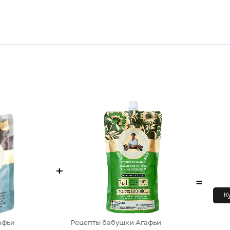
+
=
К
афьи
Рецепты бабушки Агафьи