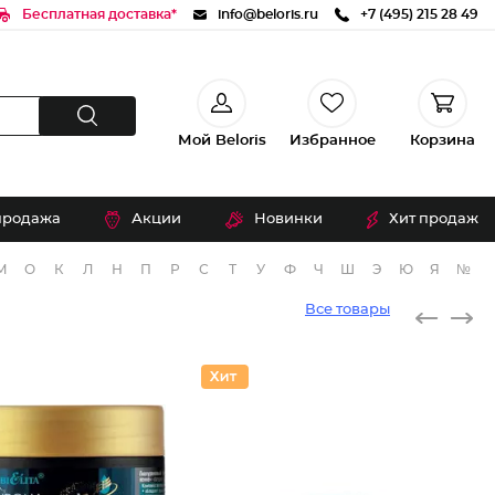
Бесплатная доставка*
info@beloris.ru
+7 (495) 215 28 49
Мой Beloris
Избранное
Корзина
продажа
Акции
Новинки
Хит продаж
М
О
К
Л
Н
П
Р
С
Т
У
Ф
Ч
Ш
Э
Ю
Я
№
Все товары