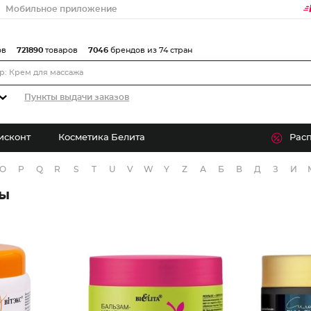
Мобильное приложение
ов
721890
товаров
7046
брендов из 74 стран
Пункты выдачи заказов
исконт
Косметика Белита
Рас
O
P
Q
R
S
T
U
V
W
Y
Z
А
Б
В
Д
З
И
ры