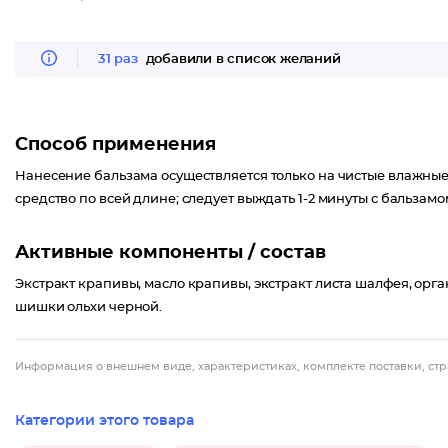
31 раз
добавили в список желаний
Способ применения
Нанесение бальзама осуществляется только на чистые влажн
средство по всей длине; следует выждать 1-2 минуты с бальзамом
Активные компоненты / состав
Экстракт крапивы, масло крапивы, экстракт листа шалфея, орга
шишки ольхи черной.
Информация о внешнем виде, характеристиках, комплекте поставки, стр
Категории этого товара