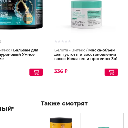
6)
итекс /
Бальзам для
Белита - Витекс /
Маска-объем
алуроновый Умное
для густоты и восстановления
ие
волос Коллаген и протеины 3в1
336 ₽
Также смотрят
НЫЙ"