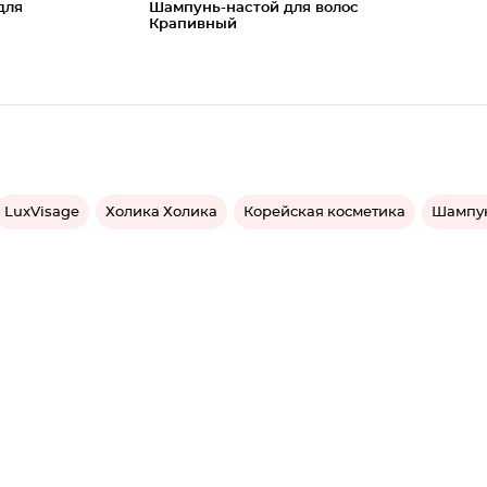
для
Шампунь-настой для волос
Крапивный
LuxVisage
Холика Холика
Корейская косметика
Шампун