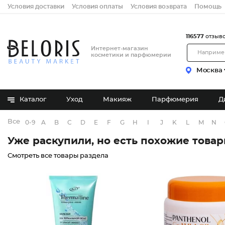
Условия доставки
Условия оплаты
Условия возврата
Помощь
116577
отзыв
Интернет-магазин
косметики и парфюмерии
Москва
Каталог
Уход
Макияж
Парфюмерия
Д
Все бренды
0-9
A
B
C
D
E
F
G
H
I
J
K
L
M
N
Уже раскупили, но есть похожие това
Смотреть все товары раздела
Бальзам