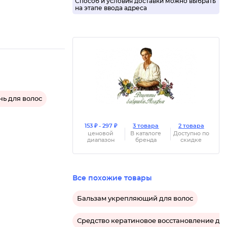
Способ и условия доставки можно выбрать
на этапе ввода адреса
ь для волос
153 ₽ - 297 ₽
3 товара
2 товара
ценовой
В каталоге
Доступно по
диапазон
бренда
скидке
Все похожие товары
Бальзам укрепляющий для волос
Средство кератиновое восстановление для