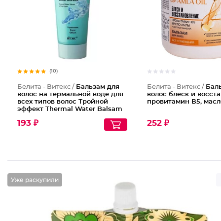
(10)
Белита - Витекс /
Бальзам для
Белита - Витекс /
Бал
волос на термальной воде для
волос блеск и восст
всех типов волос Тройной
провитамин В5, мас
эффект Thermal Water Balsam
All Hair Types, 200 мл
193 ₽
252 ₽
Уже раскупили