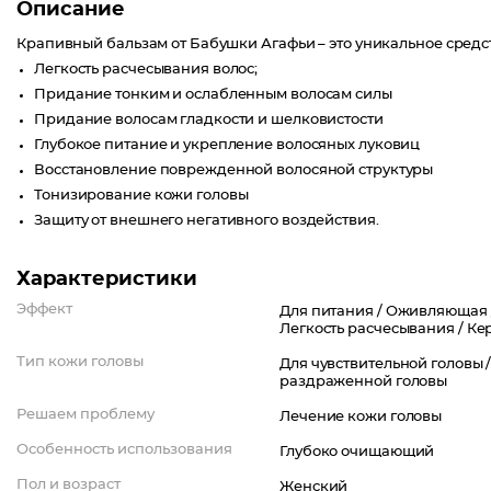
Описание
Крапивный бальзам от Бабушки Агафьи – это уникальное средст
Легкость расчесывания волос;
Придание тонким и ослабленным волосам силы
Придание волосам гладкости и шелковистости
Глубокое питание и укрепление волосяных луковиц
Восстановление поврежденной волосяной структуры
Тонизирование кожи головы
Защиту от внешнего негативного воздействия.
Характеристики
Эффект
Для питания /
Оживляющая 
Легкость расчесывания /
Ке
Тип кожи головы
Для чувствительной головы 
раздраженной головы
Решаем проблему
Лечение кожи головы
Особенность использования
Глубоко очищающий
Пол и возраст
Женский