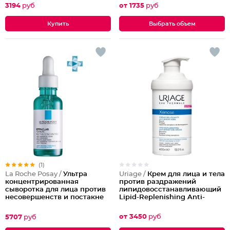
3194
руб
от 1735
руб
Выбрать объем
(1)
Uriage /
Крем для лица и тела
La Roche Posay /
Ультра
против раздражений
концентрированная
липидовосстанавливающий
сыворотка для лица против
Lipid-Replenishing Anti-
несовершенств и постакне
Irritation Cream
Effaclar
от 3450
руб
5707
руб