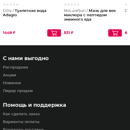
Dilis /
Туалетная вода
McLureSun /
Мазь для век
Dil
Adagio
маклюра с пептидом
змеиного яда
1449 ₽
531 ₽
61
С нами выгодно
Распродажа
Акции
Новинки
Лидер продаж
Помощь и поддержка
Как сделать заказ
Варианты оплаты
Варианты доставки