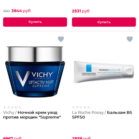
3644
руб
2531
руб
3961
Vichy /
Ночной крем уход
La Roche Posay /
Бальзам B5
против морщин "Supreme"
SPF50
6967
руб
2859
руб