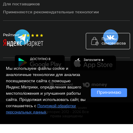
Для поставщиков
Применяются рекомендательные технологии
Рейтинг
Пункты
самовывоза
Мы используем файлы cookie и
аналогичные технологии для анализа
посещаемости сайта с помощью
Яндекс.Метрики, определения вашего
Принимаю
местоположения и улучшения работы
сайта. Продолжая использовать сайт, вы
соглашаетесь с
Политикой обработки
Ⓒ Интернет-магазин
.
персональных данных
Белорис 2012 - 2026 Все
права защищены