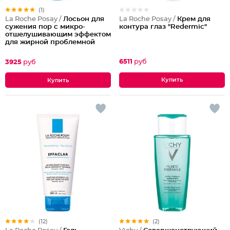
(1)
La Roche Posay /
Крем для
La Roche Posay /
Лосьон для
контура глаз "Redermic"
сужения пор с микро-
отшелушивающим эффектом
для жирной проблемной
кожи
6511
руб
3925
руб
(12)
(2)