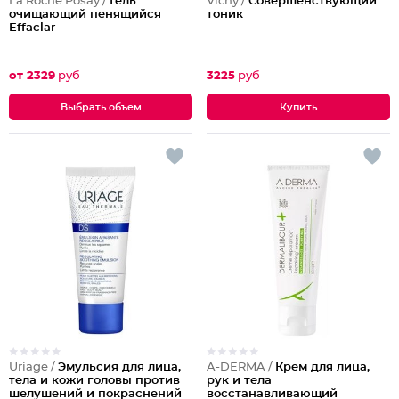
La Roche Posay /
Гель
Vichy /
Совершенствующий
очищающий пенящийся
тоник
Effaclar
от 2329
руб
3225
руб
Выбрать объем
Uriage /
Эмульсия для лица,
A-DERMA /
Крем для лица,
тела и кожи головы против
рук и тела
шелушений и покраснений
восстанавливающий