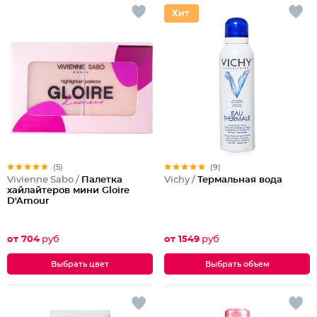
(5)
(9)
Vivienne Sabo /
Палетка
Vichy /
Термальная вода
хайлайтеров мини Gloire
D'Amour
от 704
руб
от 1549
руб
Выбрать цвет
Выбрать объем