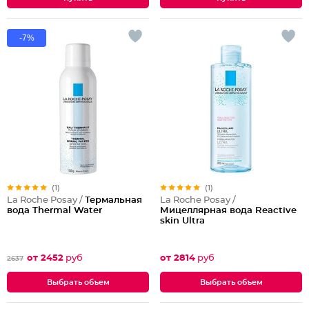
-7%
(1)
(1)
La Roche Posay /
Термальная
La Roche Posay /
вода Thermal Water
Мицеллярная вода Reactive
skin Ultra
от 2452
руб
от 2814
руб
2637
Выбрать объем
Выбрать объем