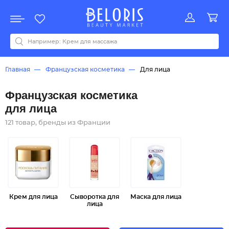
Распродажа
Акции
Новинки
Хит продаж
Все бренды
0-9
A
B
C
D
E
F
G
H
I
J
K
L
M
N
O
P
Q
R
S
T
U
V
W
Y
Z
А
Б
В
Д
З
И
М
О
К
Л
Н
П
Р
С
Т
У
Ф
Ч
Главная
Французская косметика
Для лица
Французская косметика
для лица
121 товар, бренды из Франции
Крем для лица
Сыворотка для
Маска для лица
лица