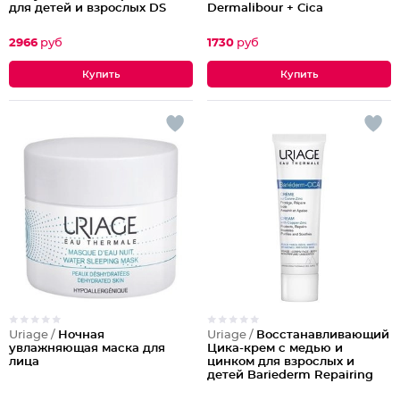
для детей и взрослых DS
Dermalibour + Cica
Emulsion
2966
руб
1730
руб
Uriage /
Ночная
Uriage /
Восстанавливающий
увлажняющая маска для
Цика-крем с медью и
лица
цинком для взрослых и
детей Bariederm Repairing
Cica-Cream with Cu-Zn