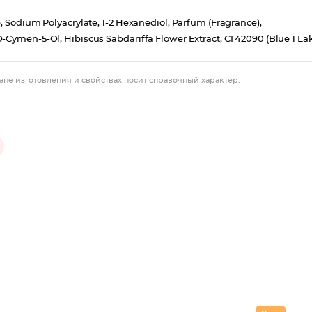
, Sodium Polyacrylate, 1-2 Hexanediol, Parfum (Fragrance),
Cymen-5-Ol, Hibiscus Sabdariffa Flower Extract, CI 42090 (Blue 1 Lak
ане изготовления и свойствах носит справочный характер.