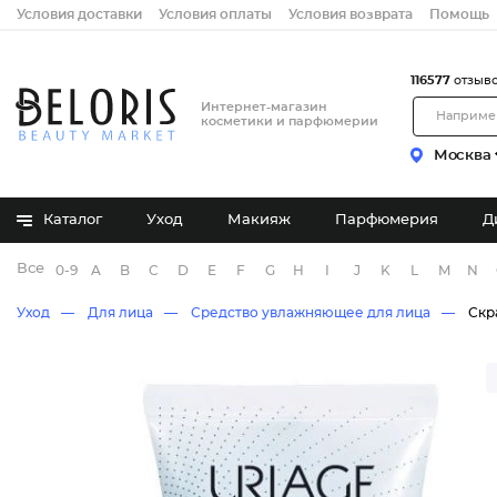
Условия доставки
Условия оплаты
Условия возврата
Помощь
116577
отзыв
Интернет-магазин
косметики и парфюмерии
Москва
Каталог
Уход
Макияж
Парфюмерия
Д
Все бренды
0-9
A
B
C
D
E
F
G
H
I
J
K
L
M
N
Уход
Для лица
Средство увлажняющее для лица
Скр