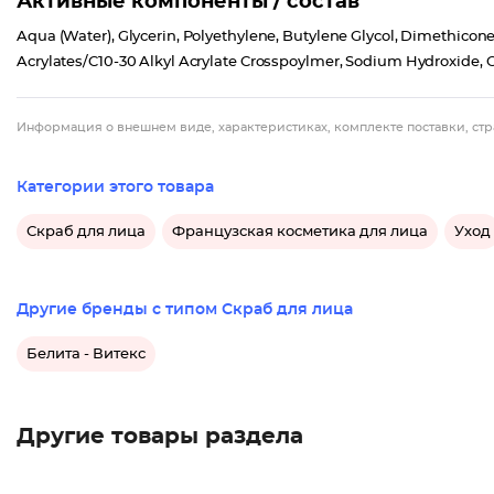
Активные компоненты / состав
Aqua (Water), Glycerin, Polyethylene, Butylene Glycol, Dimethicone
Acrylates/C10-30 Alkyl Acrylate Crosspoylmer, Sodium Hydroxide, O-
Информация о внешнем виде, характеристиках, комплекте поставки, стр
Категории этого товара
Скраб для лица
Французская косметика для лица
Уход
Другие бренды с типом Скраб для лица
Белита - Витекс
Другие товары раздела