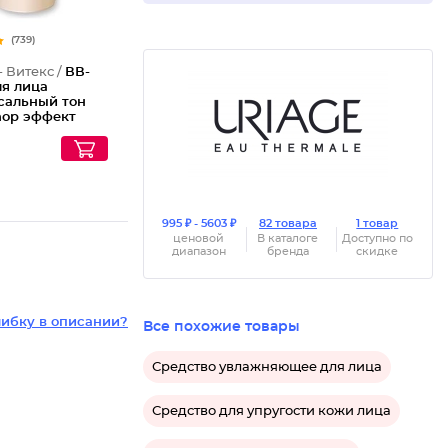
(739)
- Витекс /
ВВ-
ля лица
сальный тон
hop эффект
pf 15
995 ₽ - 5603 ₽
82 товара
1 товар
ценовой
В каталоге
Доступно по
диапазон
бренда
скидке
ибку в описании?
Все похожие товары
Средство увлажняющее для лица
Средство для упругости кожи лица