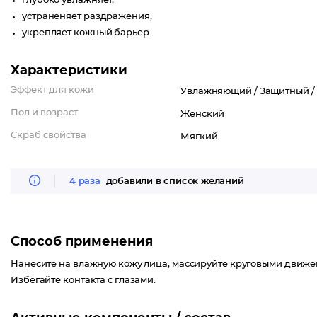
глубоко увлажняет,
устраненяет раздражения,
укрепляет кожный барьер.
Характеристики
Эффект для кожи
Увлажняющий /
Защитный /
Пол и возраст
Женский
Скраб свойства
Мягкий
4 раза
добавили в список желаний
Способ применения
Нанесите на влажную кожу лица, массируйте круговыми движен
Избегайте контакта с глазами.