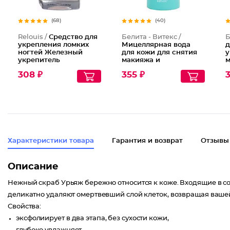
(68)
(40)
Relouis /
Средство для
Белита - Витекс /
Б
укрепления ломких
Мицеллярная вода
д
ногтей Железный
для кожи для снятия
у
укрепитель
макияжа и
м
тонизирования кожи
О
308 ₽
355 ₽
3
Бережный уход
о
Характеристики товара
Гарантия и возврат
Отзывы
Описание
Нежный скраб Урьяж бережно относится к коже. Входящие в с
деликатно удаляют омертвевший слой клеток, возвращая ваше
Свойства:
эксфолиирует в два этапа, без сухости кожи,