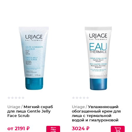
Uriage /
Мягкий скраб
Uriage /
Увлажняющий
для лица Gentle Jelly
обогащенный крем для
Face Scrub
лица с термальной
водой и гиалуроновой
кислотой Eau Thermale
от 2191 ₽
3024 ₽
Rich Water Cream