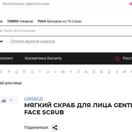
Мобильное приложение
ов
721890
товаров
7046
брендов из 74 стран
Пункты выдачи заказов
исконт
Косметика Белита
Рас
O
P
Q
R
S
T
U
V
W
Y
Z
А
Б
В
Д
З
И
аб для лица
URIAGE
0
МЯГКИЙ СКРАБ ДЛЯ ЛИЦА GENTL
FACE SCRUB
Поделиться: