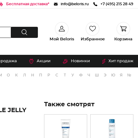
Бесплатная доставка*
info@beloris.ru
+7 (495) 215 28 49
Мой Beloris
Избранное
Корзина
продажа
Акции
Новинки
Хит продаж
М
О
К
Л
Н
П
Р
С
Т
У
Ф
Ч
Ш
Э
Ю
Я
№
Также смотрят
E JELLY