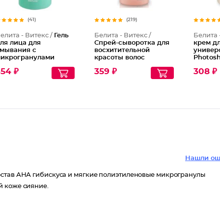
(41)
(219)
елита - Витекс /
Гель
Белита - Витекс /
Белита 
ля лица для
Спрей-сыворотка для
крем д
мывания с
восхитительной
универ
икрогранулами
красоты волос
Photos
птимальное
несмываемая 12
Young S
54 ₽
359 ₽
308 ₽
чищение Young
эффектов
Совершенные Волосы
Нашли ош
остав АНА гибискуса и мягкие полиэтиленовые микрогранулы
й коже сияние.