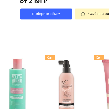
от 2 191 ₽
+
33 балла
за
Выберите объём