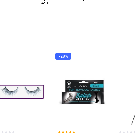
45+
-28%
Накладн
Клей дл