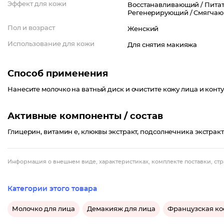
Эффект для кожи
Восстанавливающий /
Питат
Регенерирующий /
Смягчаю
Пол и возраст
Женский
Использование для кожи
Для снятия макияжа
Способ применения
Нанесите молочко на ватный диск и очистите кожу лица и конту
Активные компоненты / состав
Глицерин, витамин е, клюквы экстракт, подсолнечника экстракт
Информация о внешнем виде, характеристиках, комплекте поставки, стр
Категории этого товара
Молочко для лица
Демакияж для лица
Французская ко