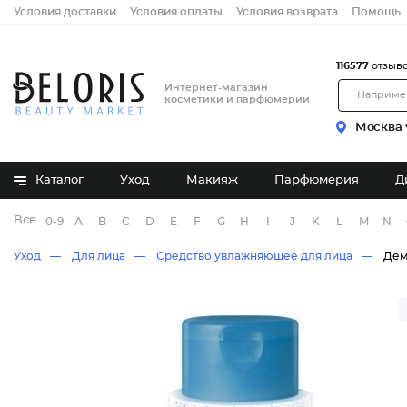
Условия доставки
Условия оплаты
Условия возврата
Помощь
116577
отзыв
Интернет-магазин
косметики и парфюмерии
Москва
Каталог
Уход
Макияж
Парфюмерия
Д
Все бренды
0-9
A
B
C
D
E
F
G
H
I
J
K
L
M
N
Уход
Для лица
Средство увлажняющее для лица
Дем