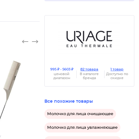
995 ₽ - 5603 ₽
82 товара
1 товар
ценовой
В каталоге
Доступно по
диапазон
бренда
скидке
Все похожие товары
Молочко для лица очищающее
Молочко для лица увлажняющее