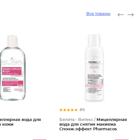
Все товары
(51)
еллярная вода для
Белита - Витекс /
Мицеллярная
в кожи
вода для снятия макияжа
Спонж-эффект Pharmacos