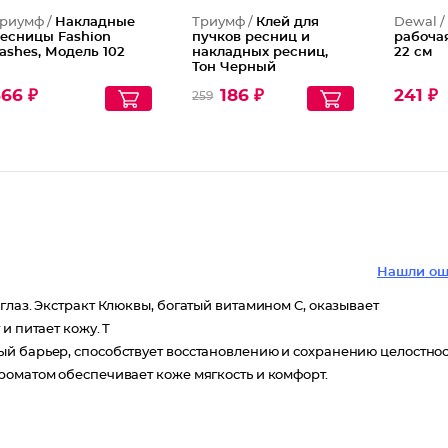
риумф /
Накладные
Триумф /
Клей для
Dewal 
есницы Fashion
пучков ресниц и
рабоча
ashes, Модель 102
накладных ресниц,
22 см
Тон Черный
66 ₽
186 ₽
241 ₽
259
Нашли ош
глаз. Экстракт Клюквы, богатый витамином C, оказывает
и питает кожу. Т
ый барьер, способствует восстановлению и сохранению целостно
роматом обеспечивает коже мягкость и комфорт.