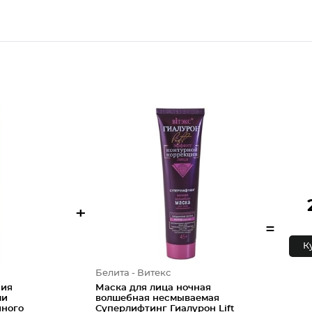
+
=
К
Белита - Витекс
ния
Маска для лица ночная
ми
волшебная несмываемая
йного
Суперлифтинг Гиалурон Lift