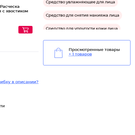
Средство увлажняющее для лица
/
Расческа
я с хвостиком
Средство для снятия макияжа лица
Средство для упругости кожи лица
Средство успокаивающее для лица
Просмотренные товары
+ 1 товаров
Средство защитное для лица
Средство очищающее для лица
ибку в описании?
сти