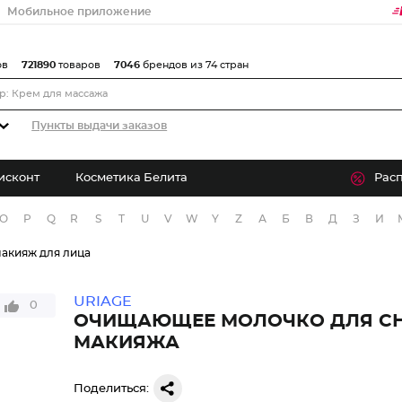
Мобильное приложение
ов
721890
товаров
7046
брендов из 74 стран
Пункты выдачи заказов
исконт
Косметика Белита
Рас
O
P
Q
R
S
T
U
V
W
Y
Z
А
Б
В
Д
З
И
акияж для лица
URIAGE
0
ОЧИЩАЮЩЕЕ МОЛОЧКО ДЛЯ С
МАКИЯЖА
Поделиться: