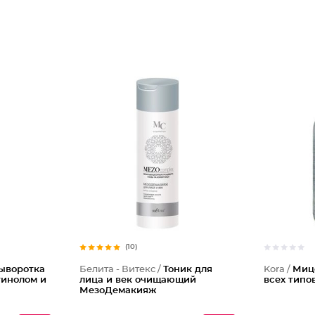
(10)
ыворотка
Белита - Витекс /
Тоник для
Kora /
Миц
тинолом и
лица и век очищающий
всех типо
МезоДемакияж