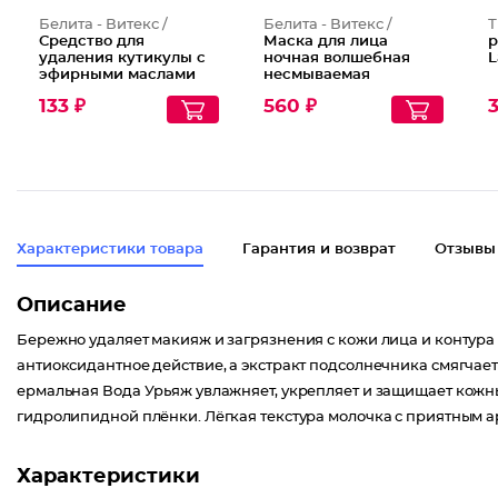
Белита - Витекс /
Белита - Витекс /
Т
Средство для
Маска для лица
р
удаления кутикулы с
ночная волшебная
L
эфирными маслами
несмываемая
пихты и чайного
Суперлифтинг
133 ₽
560 ₽
3
дерева
Гиалурон Lift 45+
Характеристики товара
Гарантия и возврат
Отзывы
Описание
Бережно удаляет макияж и загрязнения с кожи лица и контура 
антиоксидантное действие, а экстракт подсолнечника смягчает 
ермальная Вода Урьяж увлажняет, укрепляет и защищает кожн
гидролипидной плёнки. Лёгкая текстура молочка с приятным а
Характеристики