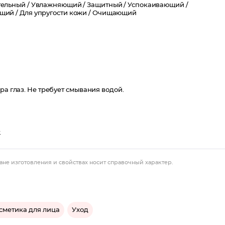
ельный /
Увлажняющий /
Защитный /
Успокаивающий /
щий /
Для упругости кожи /
Очищающий
ра глаз. Не требует смывания водой.
.
ане изготовления и свойствах носит справочный характер.
сметика для лица
Уход