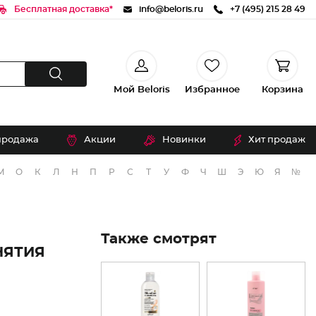
Бесплатная доставка*
info@beloris.ru
+7 (495) 215 28 49
Мой Beloris
Избранное
Корзина
продажа
Акции
Новинки
Хит продаж
М
О
К
Л
Н
П
Р
С
Т
У
Ф
Ч
Ш
Э
Ю
Я
№
Также смотрят
НЯТИЯ