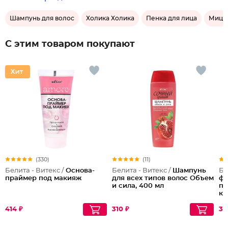
Шампунь для волос
Холика Холика
Пенка для лица
Мицел
С этим товаром покупают
(330)
(11)
Белита - Витекс /
Основа-
Белита - Витекс /
Шампунь
Бе
праймер под макияж
для всех типов волос Объем
фи
и сила, 400 мл
пр
кр
Со
414 ₽
310 ₽
39