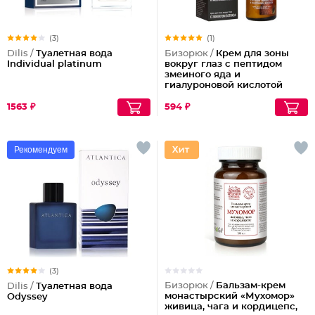
(3)
(1)
Dilis /
Туалетная вода
Бизорюк /
Крем для зоны
Individual platinum
вокруг глаз с пептидом
змеиного яда и
гиалуроновой кислотой
1563 ₽
594 ₽
Рекомендуем
(3)
Бизорюк /
Бальзам-крем
Dilis /
Туалетная вода
монастырский «Мухомор»
Odyssey
живица, чага и кордицепс,