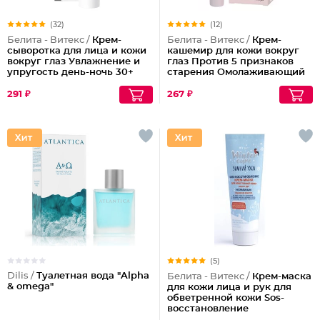
(32)
(12)
Белита - Витекс /
Крем-
Белита - Витекс /
Крем-
сыворотка для лица и кожи
кашемир для кожи вокруг
вокруг глаз Увлажнение и
глаз Против 5 признаков
упругость день-ночь 30+
старения Омолаживающий
45+
291 ₽
267 ₽
(5)
Dilis /
Туалетная вода "Alpha
Белита - Витекс /
Крем-маска
& omega"
для кожи лица и рук для
обветренной кожи Sos-
восстановление