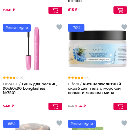
стекло
615 ₽
1960 ₽
Рекомендуем
-70%
(9)
(4)
DIVAGE /
Тушь для ресниц
Elfora /
Антицеллюлитный
90x60x90 Longlashes
скраб для тела с морской
№7501
солью и маслом тмина
548 ₽
254 ₽
849
-66%
Рекомендуем