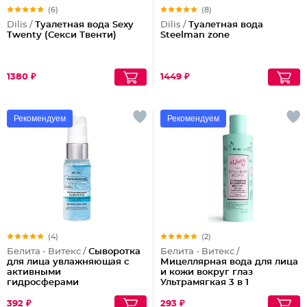
(6)
(8)
Dilis /
Туалетная вода Sexy
Dilis /
Туалетная вода
Twenty (Секси Твенти)
Steelman zone
1380 ₽
1449 ₽
Рекомендуем
Рекомендуем
(4)
(2)
Белита - Витекс /
Сыворотка
Белита - Витекс /
для лица увлажняющая с
Мицеллярная вода для лица
активными
и кожи вокруг глаз
гидросферами
Ультрамягкая 3 в 1
392 ₽
293 ₽