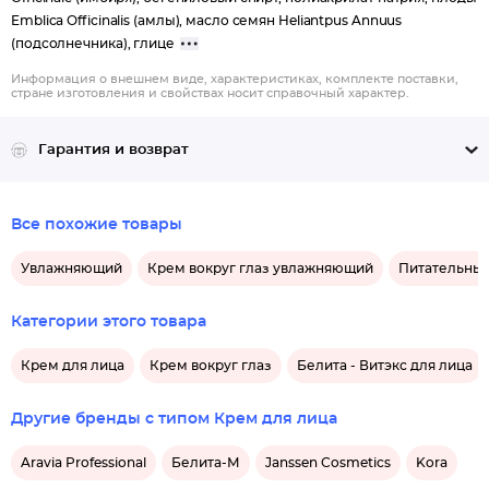
Emblica Officinalis (амлы), масло семян Heliantрus Annuus
(подсолнечника), глице
Информация о внешнем виде, характеристиках, комплекте поставки,
стране изготовления и свойствах носит справочный характер.
Гарантия и возврат
Все похожие товары
Увлажняющий
Крем вокруг глаз увлажняющий
Питательны
Категории этого товара
Крем для лица
Крем вокруг глаз
Белита - Витэкс для лица
Другие бренды с типом Крем для лица
Aravia Professional
Белита-М
Janssen Cosmetics
Kora