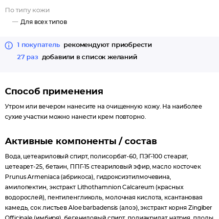
По типу кожи
Для всех типов
1 покупатель
рекомендуют приобрести
27 раз
добавили в список желаний
Способ применения
Утром или вечером нанесите на очищенную кожу. На наиболее
сухие участки можно нанести крем повторно.
Активные компоненты / состав
Вода, цетеариловый спирт, полисорбат-60, ПЭГ-100 стеарат,
цетеарет-25, бетаин, ППГ-15 стеариловый эфир, масло косточек
Prunus Armeniaca (абрикоса), гидроксиэтилмочевина,
амилопектин, экстракт Lithothamnion Calcareum (красных
водорослей), пентиленгликоль, молочная кислота, ксантановая
камедь, сок листьев Aloe barbadensis (алоэ), экстракт корня Zingiber
Officinale (имбиря), бегениловый спирт, полиакрилат натрия, плоды