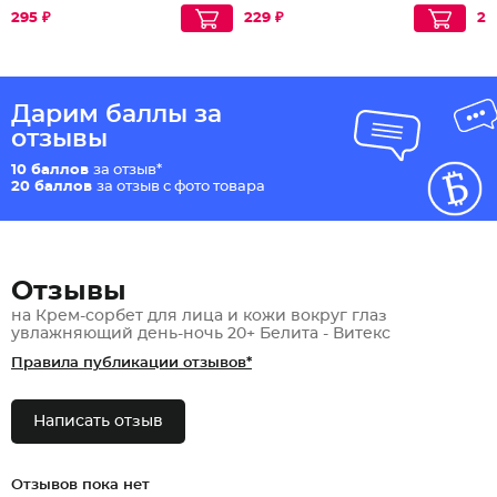
295 ₽
229 ₽
20
Дарим баллы за
отзывы
10 баллов
за отзыв*
20 баллов
за отзыв с фото товара
Отзывы
на Крем-сорбет для лица и кожи вокруг глаз
увлажняющий день-ночь 20+ Белита - Витекс
Правила публикации отзывов*
Написать отзыв
Отзывов пока нет