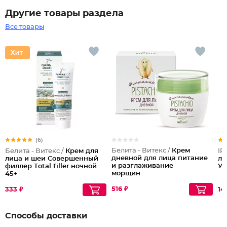
Другие товары раздела
Все товары
(6)
Белита - Витекс /
Крем
Белита - Витекс /
Крем для
IR
дневной для лица питание
лица и шеи Совершенный
ли
и разглаживание
филлер Тotal filler ночной
У
морщин
45+
516 ₽
333 ₽
14
Способы доставки