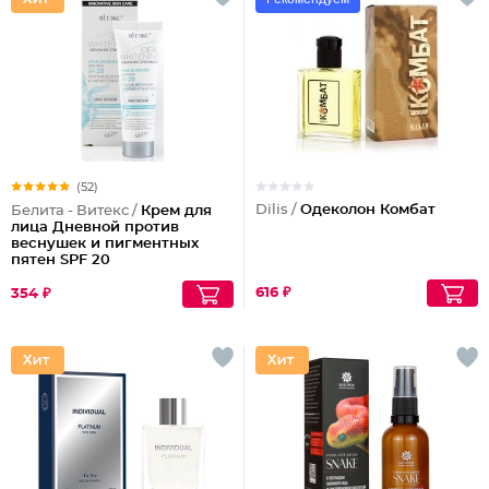
(52)
Dilis /
Одеколон Комбат
Белита - Витекс /
Крем для
лица Дневной против
веснушек и пигментных
пятен SPF 20
616 ₽
354 ₽