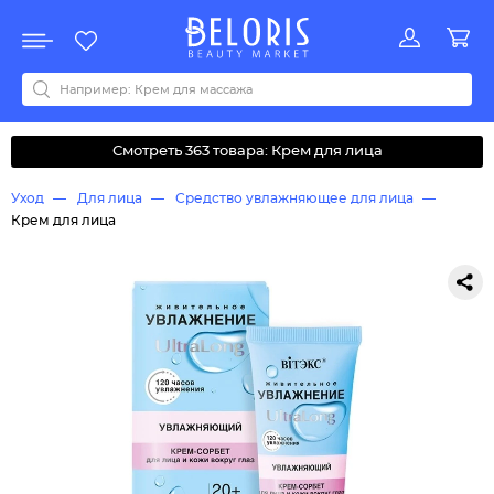
Распродажа
Акции
Новинки
Хит продаж
Все бренды
0-9
A
B
C
D
E
F
G
H
I
J
K
L
M
N
O
P
Q
R
S
T
U
V
W
Y
Z
А
Б
В
Д
З
И
М
О
К
Л
Н
П
Р
С
Т
У
Ф
Ч
Смотреть 363 товара: Крем для лица
Уход
Для лица
Средство увлажняющее для лица
Крем для лица