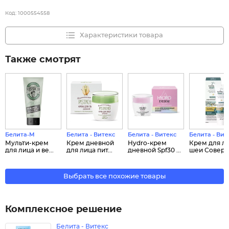
Код:
1000554558
Характеристики товара
Также смотрят
Белита-М
Белита - Витекс
Белита - Витекс
Белита - Вит
Мульти-крем
Крем дневной
Hydro-крем
Крем для ли
для лица и ве...
для лица пит...
дневной Spf30 ...
шеи Совер..
Выбрать все похожие товары
Комплексное решение
Белита - Витекс