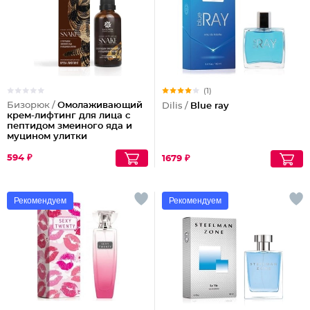
(1)
Бизорюк /
Омолаживающий
Dilis /
Blue ray
крем-лифтинг для лица с
пептидом змеиного яда и
муцином улитки
594 ₽
1679 ₽
Рекомендуем
Рекомендуем