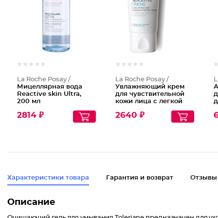
La Roche Posay /
La Roche Posay /
L
Мицеллярная вода
Увлажняющий крем
А
Reactive skin Ultra,
для чувствительной
д
200 мл
кожи лица с легкой
д
текстурой Toleriane
м
2814 ₽
2640 ₽
6
Sensitive
п
и
H
Характеристики товара
Гарантия и возврат
Отзывы
Описание
Очищающий гель для умывания Toleriane предназначен для ухо