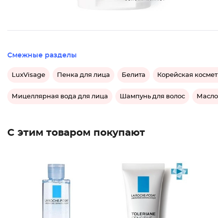
Смежные разделы
LuxVisage
Пенка для лица
Белита
Корейская косме
Мицеллярная вода для лица
Шампунь для волос
Масло
С этим товаром покупают
Мицелля