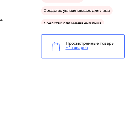
Средство увлажняющее для лица
а,
Средство для умывания лица
Средство для снятия макияжа лица
Просмотренные товары
+ 1 товаров
Средство от шелушения для лица
Средство успокаивающее для лица
Средство защитное для лица
Средство очищающее для лица