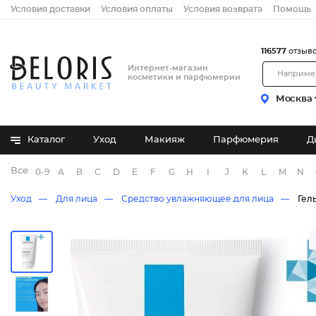
Условия доставки
Условия оплаты
Условия возврата
Помощь
116577
отзыв
Интернет-магазин
косметики и парфюмерии
Москва
Каталог
Уход
Макияж
Парфюмерия
Д
Все бренды
0-9
A
B
C
D
E
F
G
H
I
J
K
L
M
N
Уход
Для лица
Средство увлажняющее для лица
Гел