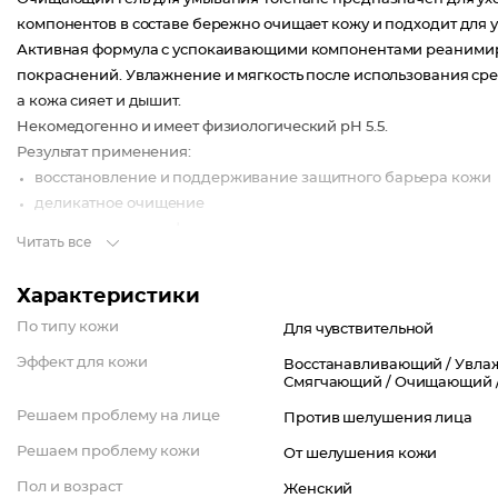
компонентов в составе бережно очищает кожу и подходит для у
Активная формула с успокаивающими компонентами реанимир
покраснений. Увлажнение и мягкость после использования сред
а кожа сияет и дышит.
Некомедогенно и имеет физиологический pH 5.5.
Результат применения:
восстановление и поддерживание защитного барьера кожи
деликатное очищение
отсутствие дискомфорта.
Читать все
Срок годности после вскрытия – 12 месяцев.
Характеристики
Активные компоненты:
ниацинамид – успокаивает и снимает чувство дискомфорта
По типу кожи
Для чувствительной
пантенол – восстанавливает и смягчает кожу
Эффект для кожи
Восстанавливающий /
Увла
термальная вода La Roche-Posay – успокаивает и защищает 
Смягчающий /
Очищающий 
глицерин – смягчает и увлажняет.
Решаем проблему на лице
Против шелушения лица
Решаем проблему кожи
От шелушения кожи
Пол и возраст
Женский