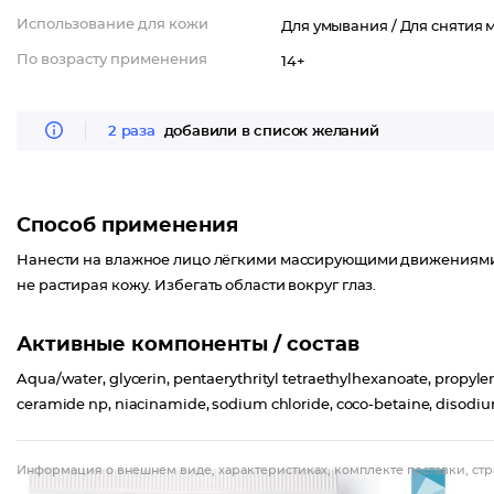
Использование для кожи
Для умывания /
Для снятия 
По возрасту применения
14+
2 раза
добавили в список желаний
Способ применения
Нанести на влажное лицо лёгкими массирующими движениями. 
не растирая кожу. Избегать области вокруг глаз.
Активные компоненты / состав
Aqua/water, glycerin, pentaerythrityl tetraethylhexanoate, propyl
ceramide np, niacinamide, sodium chloride, coco-betaine, disodium e
Информация о внешнем виде, характеристиках, комплекте поставки, стр