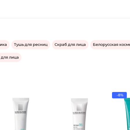
тика
Тушь для ресниц
Скраб для лица
Белорусская косм
 для лица
-8%