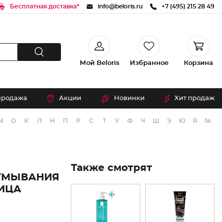
Бесплатная доставка*
info@beloris.ru
+7 (495) 215 28 49
Мой Beloris
Избранное
Корзина
продажа
Акции
Новинки
Хит продаж
М
О
К
Л
Н
П
Р
С
Т
У
Ф
Ч
Ш
Э
Ю
Я
№
Также смотрят
УМЫВАНИЯ
ИЦА