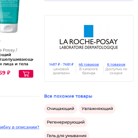
e Posay /
ющий
отшелушивающий
я лица и тела
1487 ₽ - 7681 ₽
46 товаров
6 товаров
, 200 мл
ценовой
В каталоге
Доступно по
69 ₽
диапазон
бренда
скидке
Все похожие товары
Очищающий
Увлажняющий
Регенерирующий
ибку в описании?
Гель для умывания