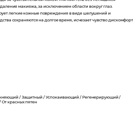
даления макияжа, за исключением области вокруг глаз.
ует легкие кожные повреждения в виде шелушений и
ства сохраняются на долгое время, исчезает чувство дискомфорт
жняющий /
Защитный /
Успокаивающий /
Регенерирующий /
кожу
/
От красных пятен