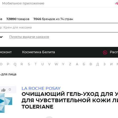
Мобильное приложение
ов
721890
товаров
7046
брендов из 74 стран
Пункты выдачи заказов
исконт
Косметика Белита
Рас
O
P
Q
R
S
T
U
V
W
Y
Z
А
Б
В
Д
З
И
ь для лица
LA ROCHE POSAY
0
ОЧИЩАЮЩИЙ ГЕЛЬ-УХОД ДЛЯ 
ДЛЯ ЧУВСТВИТЕЛЬНОЙ КОЖИ Л
TOLERIANE