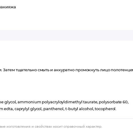
макияжа
Затем тщательно смыть и аккуратно промокнуть лицо полотенце
ene glycol, ammonium polyacryloyldimethyl taurate, polysorbate 60,
dta, caprylyl glycol, panthenol, t-butyl alcohol, tocopherol.
ане изготовления и свойствах носит справочный характер.