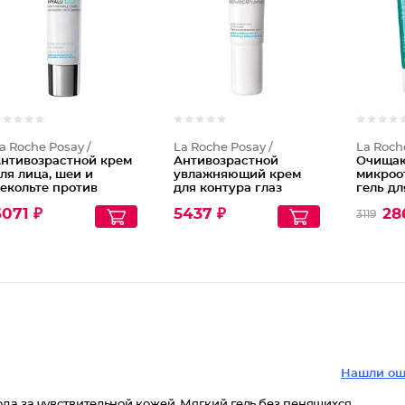
a Roche Posay /
La Roche Posay /
La Roch
нтивозрастной крем
Антивозрастной
Очища
ля лица, шеи и
увлажняющий крем
микро
екольте против
для контура глаз
гель дл
орщин для
против морщин и
Effaclar
071 ₽
5437 ₽
28
3119
овышения упругости
следов усталости
 эластичности кожи
Hyalu B5
yalu B5
Нашли ош
да за чувствительной кожей. Мягкий гель без пенящихся