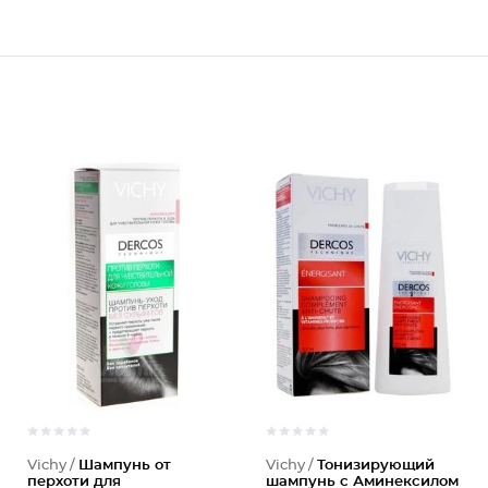
Vichy /
Шампунь от
Vichy /
Тонизирующий
перхоти для
шампунь с Аминекcилом