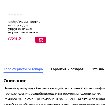
Vichy /
Крем против
морщин для
упругости для
нормальной кожи
"Супрем"
6391 ₽
Характеристики товара
Гарантия и возврат
Отзывы
Описание
Ночной крем-уход, обеспечивающий глобальный эффект лифтин
происхождения, воздействующих на ресурс молодости кожи.
Рамноза 5% - активный компонент, защищенный пятью патентам
выработке собственного коллагена и эластина, повышает плотн