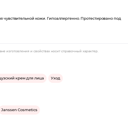
я чувствительной кожи. Гипоаллергенно. Протестировано под
ане изготовления и свойствах носит справочный характер.
узский крем для лица
Уход
Janssen Cosmetics