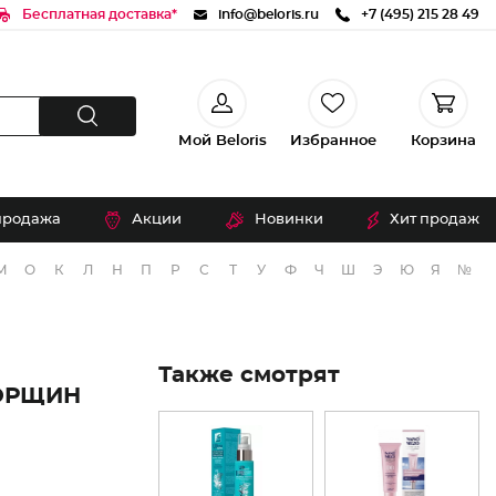
Бесплатная доставка*
info@beloris.ru
+7 (495) 215 28 49
Мой Beloris
Избранное
Корзина
продажа
Акции
Новинки
Хит продаж
М
О
К
Л
Н
П
Р
С
Т
У
Ф
Ч
Ш
Э
Ю
Я
№
Также смотрят
ОРЩИН