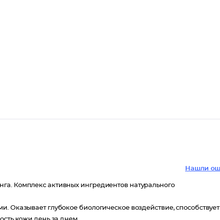
Нашли ош
га. Комплекс активных ингредиентов натурального
и. Оказывает глубокое биологическое воздействие, способствует
ость кожи день за днем.