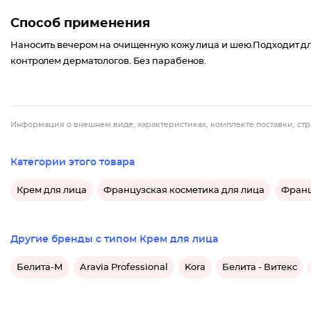
Способ применения
Наносить вечером на очищенную кожу лица и шею.Подходит дл
контролем дерматологов. Без парабенов.
Информация о внешнем виде, характеристиках, комплекте поставки, стр
Категории этого товара
Крем для лица
Французская косметика для лица
Франц
Другие бренды с типом Крем для лица
Белита-М
Aravia Professional
Kora
Белита - Витекс