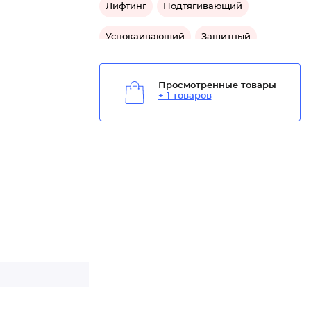
Лифтинг
Подтягивающий
Успокаивающий
Защитный
Средство омолаживающее для лица
Просмотренные товары
+ 1 товаров
Средство от пигментных пятен для лица
Средство от морщин для лица
Средство подтягивающее для лица
Средство успокаивающее для лица
Средство защитное для лица