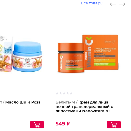
Все товары
т /
Масло Ши и Роза
Белита-М /
Крем для лица
ночной трансдермальный с
липосомами Nanovitamin С
549 ₽