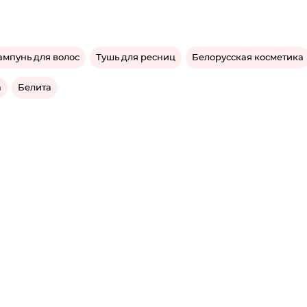
мпунь для волос
Тушь для ресниц
Белорусская косметика
а
Белита