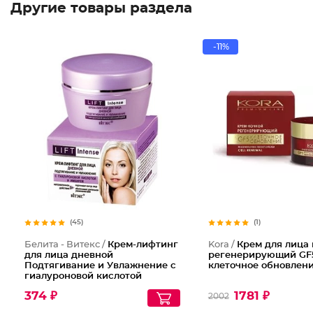
Другие товары раздела
-11%
(45)
(1)
Белита - Витекс /
Крем-лифтинг
Kora /
Крем для лица
для лица дневной
регенерирующий GF
Подтягивание и Увлажнение с
клеточное обновлен
гиалуроновой кислотой
374 ₽
1781 ₽
2002