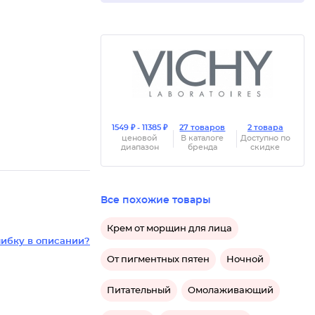
1549 ₽ - 11385 ₽
27 товаров
2 товара
ценовой
В каталоге
Доступно по
диапазон
бренда
скидке
Все похожие товары
Крем от морщин для лица
ибку в описании?
От пигментных пятен
Ночной
Питательный
Омолаживающий