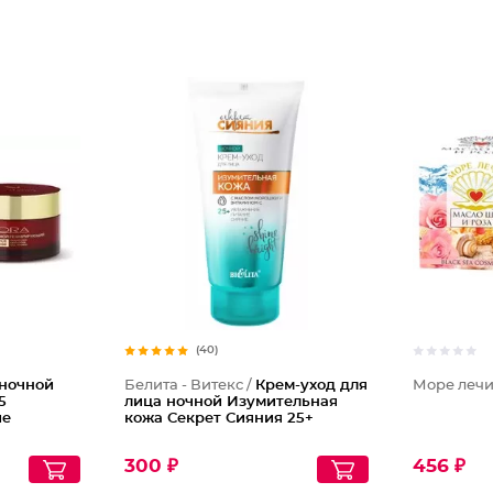
(40)
 ночной
Белита - Витекс /
Крем-уход для
Море лечи
5
лица ночной Изумительная
ие
кожа Секрет Сияния 25+
300 ₽
456 ₽