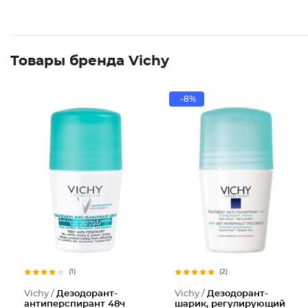
Товары бренда Vichy
-8%
(1)
(2)
Vichy /
Дезодорант-
Vichy /
Дезодорант-
антиперспирант 48ч
шарик, регулирующий