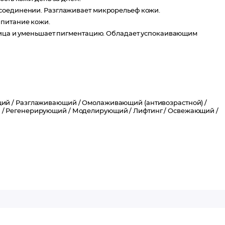
 соединении. Разглаживает микрорельеф кожи.
 питание кожи.
 лица и уменьшает пигментацию. Обладает успокаивающим
ий /
Разглаживающий /
Омолаживающий (антивозрастной) /
 /
Регенерирующий /
Моделирующий /
Лифтинг /
Освежающий /