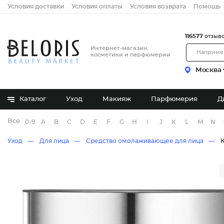
Условия доставки
Условия оплаты
Условия возврата
Помощь
116577
отзыв
Интернет-магазин
косметики и парфюмерии
Москва
Каталог
Уход
Макияж
Парфюмерия
Д
Все бренды
0-9
A
B
C
D
E
F
G
H
I
J
K
L
M
N
Уход
Для лица
Средство омолаживающее для лица