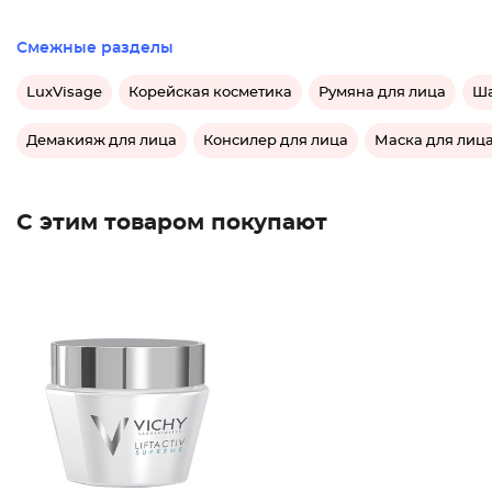
Смежные разделы
LuxVisage
Корейская косметика
Румяна для лица
Ша
Демакияж для лица
Консилер для лица
Маска для лиц
С этим товаром покупают