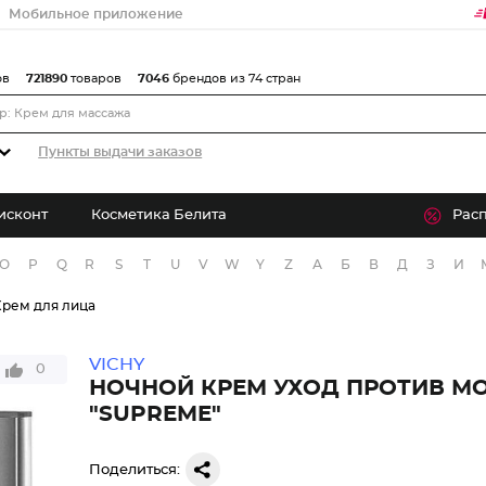
Мобильное приложение
ов
721890
товаров
7046
брендов из 74 стран
Пункты выдачи заказов
исконт
Косметика Белита
Рас
O
P
Q
R
S
T
U
V
W
Y
Z
А
Б
В
Д
З
И
Крем для лица
VICHY
0
НОЧНОЙ КРЕМ УХОД ПРОТИВ М
"SUPREME"
Поделиться: