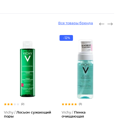
Все товары бренда
-12%
(2)
(3)
Vichy /
Лосьон сужающий
Vichy /
Пенка
поры
очищающая