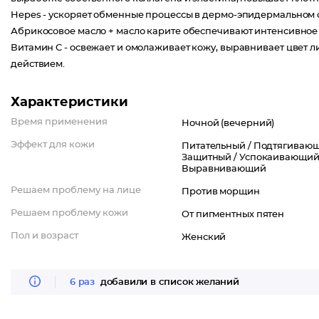
Hepes - ускоряет обменные процессы в дермо-эпидермальном
Абрикосовое масло + масло карите обеспечивают интенсивное
Витамин C - освежает и омолаживает кожу, выравнивает цвет
действием.
Характеристики
Время применения
Ночной (вечерний)
Эффект для кожи
Питательный /
Подтягивающ
Защитный /
Успокаивающий
Выравнивающий
Решаем проблему на лице
Против морщин
Решаем проблему кожи
От пигментных пятен
Пол и возраст
Женский
6 раз
добавили в список желаний