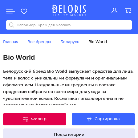
Распродажа
Акции
Новинки
Хит продаж
Все бренды
0-9
A
B
C
D
E
F
G
H
I
J
K
L
M
N
O
P
Q
R
S
T
U
V
W
Y
Z
А
Б
В
Д
З
И
М
О
К
Л
Н
П
Р
С
Т
У
Ф
Ч
Главная
Все бренды
Беларусь
Bio World
Bio World
Белорусский бренд Bio World выпускает средства для лица,
тела и волос с уникальными формулами и оригинальным
оформлением. Натуральные ингредиенты в составе
продукции собраны со всего мира для ухода за
чувствительной кожей. Косметика гипоаллергенна и не
содержит сульфатов и парабенов.
Фильтр
Сортировка
Подкатегории