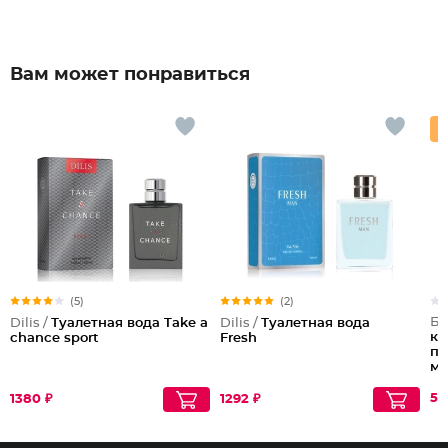
Вам может понравиться
(5)
(2)
Би
Dilis /
Туалетная вода Take a
Dilis /
Туалетная вода
кр
chance sport
Fresh
пе
му
59
1380 ₽
1292 ₽