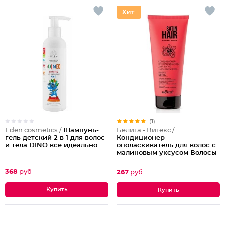
(1)
Eden cosmetics /
Шампунь-
Белита - Витекс /
гель детский 2 в 1 для волос
Кондиционер-
и тела DINO все идеально
ополаскиватель для волос с
малиновым уксусом Волосы
мечты
368
руб
267
руб