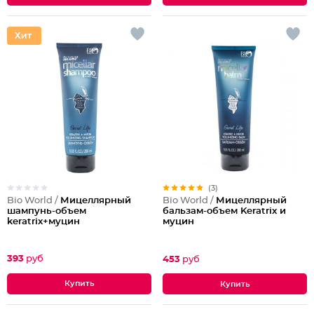
(3)
Bio World /
Мицеллярный
Bio World /
Мицеллярный
шампунь-объем
бальзам-объем Keratrix и
keratrix+муцин
муцин
393
руб
453
руб