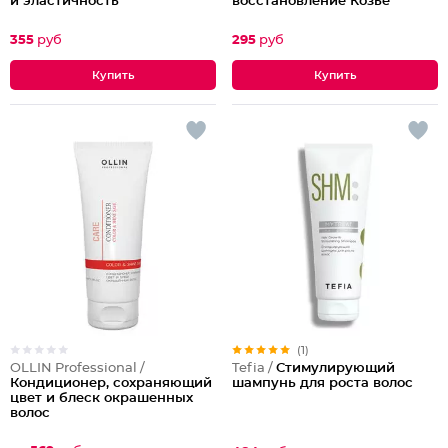
и эластичность
восстановление Козье
молоко
355
руб
295
руб
(1)
OLLIN Professional /
Tefia /
Стимулирующий
Кондиционер, сохраняющий
шампунь для роста волос
цвет и блеск окрашенных
волос