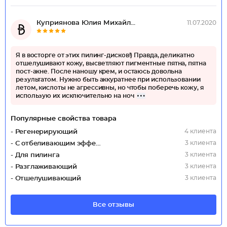
Куприянова Юлия Михайл...
11.07.2020
Я в восторге от этих пилинг-дисков!) Правда, деликатно
отшелушивают кожу, высветляют пигментные пятна, пятна
пост-акне. После наношу крем, и остаюсь довольна
результатом. Нужно быть аккуратнее при использовании
летом, кислоты не агрессивны, но чтобы поберечь кожу, я
использую их исключительно на ноч
Популярные свойства товара
4 клиента
- Регенерирующий
3 клиента
- С отбеливающим эффектом
3 клиента
- Для пилинга
3 клиента
- Разглаживающий
3 клиента
- Отшелушивающий
Все отзывы