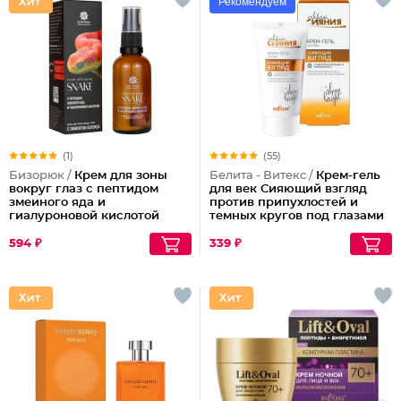
Рекомендуем
(1)
(55)
Бизорюк /
Крем для зоны
Белита - Витекс /
Крем-гель
вокруг глаз с пептидом
для век Сияющий взгляд
змеиного яда и
против припухлостей и
гиалуроновой кислотой
темных кругов под глазами
Секрет Сияния
594 ₽
339 ₽