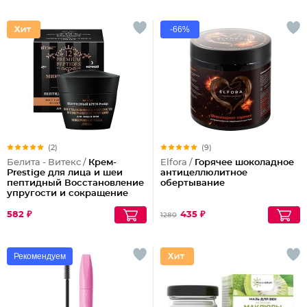
-66%
(2)
(9)
Белита - Витекс /
Крем-
Elfora /
Горячее шоколадное
Prestige для лица и шеи
антицеллюлитное
пептидный Восстановление
обертывание
упругости и сокращение
морщин (ночной)
582 ₽
435 ₽
1280
Рекомендуем