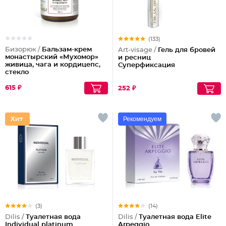
(133)
Бизорюк /
Бальзам-крем
Art-visage /
Гель для бровей
монастырский «Мухомор»
и ресниц
живица, чага и кордицепс,
Суперфиксация
стекло
615 ₽
252 ₽
Рекомендуем
(3)
(14)
Dilis /
Туалетная вода
Dilis /
Туалетная вода Elite
Individual platinum
Arpeggio