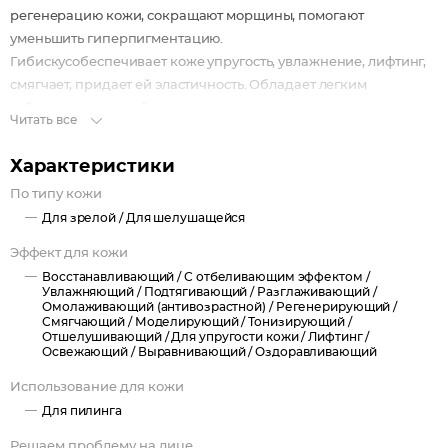
регенерацию кожи, сокращают морщины, помогают
уменьшить гиперпигментацию.
Гибискусобеспечивает коже упругость, увлажнение, лифтинг,
смягчает, придает ей эластичность. Обладает легким
отбеливающим свойством, выравнивает тон кожи.
Читать все
При регулярном использовании пилинг-дисков кожа
приобретает свежий и здоровый вид, улучшается ее текстура.
Характеристики
По типу кожи
Для зрелой /
Для шелушащейся
Эффект для кожи
Восстанавливающий /
С отбеливающим эффектом /
Увлажняющий /
Подтягивающий /
Разглаживающий /
Омолаживающий (антивозрастной) /
Регенерирующий /
Смягчающий /
Моделирующий /
Тонизирующий /
Отшелушивающий /
Для упругости кожи /
Лифтинг /
Освежающий /
Выравнивающий /
Оздоравливающий
Использование для кожи
Для пилинга
Решаем проблему на лице