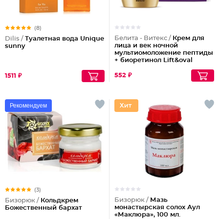
(8)
Белита - Витекс /
Крем для
Dilis /
Туалетная вода Unique
лица и век ночной
sunny
мультиомоложение пептиды
+ биоретинол Lift&oval
70+
552 ₽
1511 ₽
Рекомендуем
(3)
Бизорюк /
Мазь
Бизорюк /
Кольдкрем
монастырская солох Аул
Божественный бархат
«Маклюра», 100 мл.