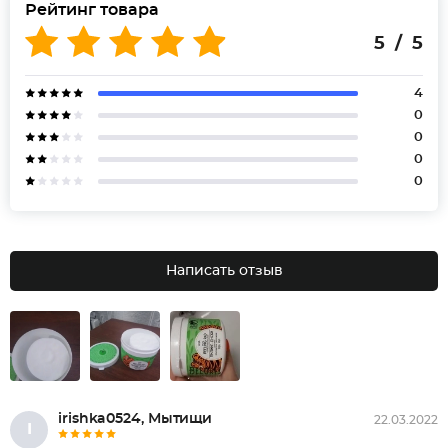
Рейтинг товара
5 / 5
4
0
0
0
0
Написать отзыв
irishka0524, Мытищи
22.03.2022
I