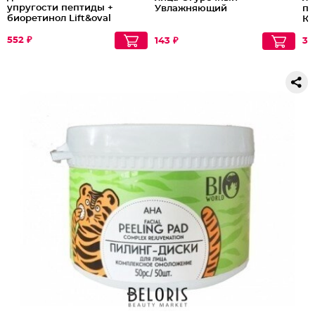
упругости пептиды +
Увлажняющий
пи
биоретинол Lift&oval
Кр
70+
тр
552 ₽
143 ₽
33