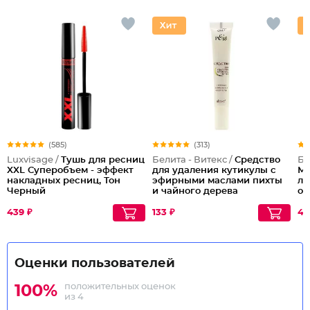
(585)
(313)
Luxvisage /
Тушь для ресниц
Белита - Витекс /
Средство
Бе
XXL Суперобъем - эффект
для удаления кутикулы с
Ме
накладных ресниц, Тон
эфирными маслами пихты
ли
Черный
и чайного дерева
оч
439 ₽
133 ₽
43
Оценки пользователей
положительных оценок
100%
из 4