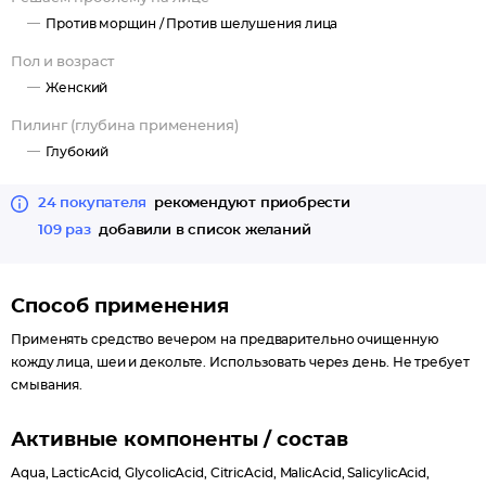
Против морщин /
Против шелушения лица
Пол и возраст
Женский
Пилинг (глубина применения)
Глубокий
24 покупателя
рекомендуют приобрести
109 раз
добавили в список желаний
Способ применения
Применять средство вечером на предварительно очищенную
кожду лица, шеи и декольте. Использовать через день. Не требует
смывания.
Активные компоненты / состав
Aqua, LacticAcid, GlycolicAcid, CitricAcid, MalicAcid, SalicylicAcid,