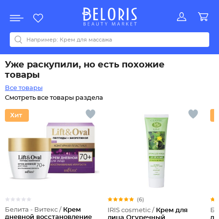
Распродажа
Акции
Новинки
Хит продаж
Все бренды
0-9
A
B
C
D
E
F
G
H
I
J
K
L
M
N
O
P
Q
R
S
T
U
V
W
Y
Z
А
Б
В
Д
З
И
М
О
К
Л
Н
П
Р
С
Т
У
Ф
Ч
Уже раскупили, но есть похожие
товары
Все товары
Смотреть все товары раздела
(6)
Белита - Витекс /
Крем
IRIS cosmetic /
Крем для
Бе
дневной восстановление
лица Огуречный
ли