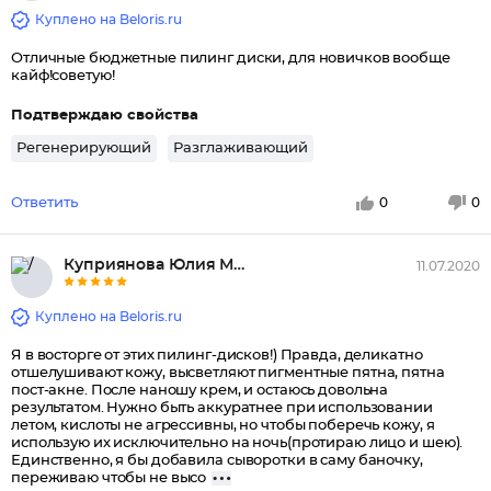
Куплено на Beloris.ru
Отличные бюджетные пилинг диски, для новичков вообще
кайф!советую!
Подтверждаю свойства
Регенерирующий
Разглаживающий
Ответить
0
0
Куприянова Юлия Михайловна
11.07.2020
Куплено на Beloris.ru
Я в восторге от этих пилинг-дисков!) Правда, деликатно
отшелушивают кожу, высветляют пигментные пятна, пятна
пост-акне. После наношу крем, и остаюсь довольна
результатом. Нужно быть аккуратнее при использовании
летом, кислоты не агрессивны, но чтобы поберечь кожу, я
использую их исключительно на ночь(протираю лицо и шею).
Единственно, я бы добавила сыворотки в саму баночку,
переживаю чтобы не высо