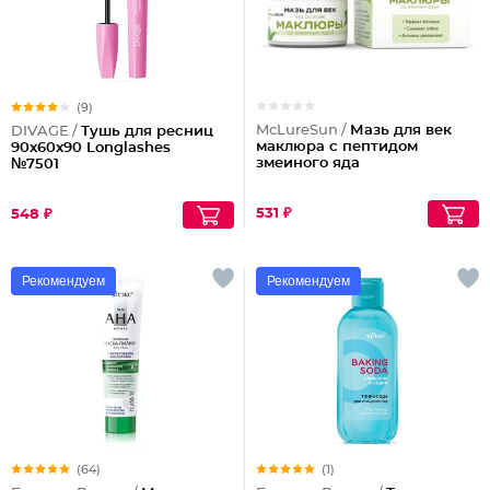
(9)
McLureSun /
Мазь для век
DIVAGE /
Тушь для ресниц
маклюра с пептидом
90x60x90 Longlashes
змеиного яда
№7501
531 ₽
548 ₽
Рекомендуем
Рекомендуем
(64)
(1)