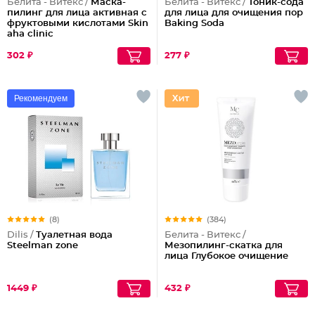
Белита - Витекс /
Маска-
Белита - Витекс /
Тоник-сода
пилинг для лица активная с
для лица для очищения пор
фруктовыми кислотами Skin
Baking Soda
aha clinic
302 ₽
277 ₽
Рекомендуем
(8)
(384)
Dilis /
Туалетная вода
Белита - Витекс /
Steelman zone
Мезопилинг-скатка для
лица Глубокое очищение
1449 ₽
432 ₽