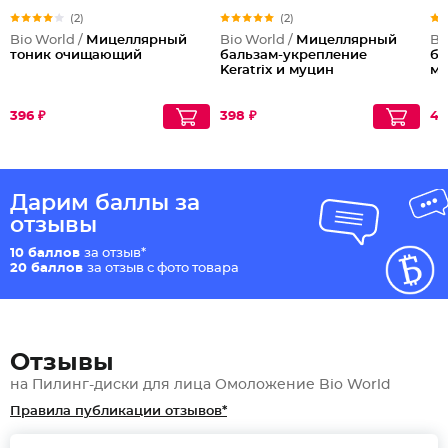
(2)
(2)
Bio World /
Мицеллярный
Bio World /
Мицеллярный
Bi
тоник очищающий
бальзам-укрепление
ба
Keratrix и муцин
му
396 ₽
398 ₽
45
Дарим баллы за
отзывы
10 баллов
за отзыв*
20 баллов
за отзыв с фото товара
Отзывы
на Пилинг-диски для лица Омоложение Bio World
Правила публикации отзывов*