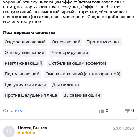
хороший отшелушивающий эффект (летом пользоваться не
стоит), во-вторых, осветляет кожу лица (эффект не быстро
наступающий, но заметный, яркий), в-третьих, обеспечивает
сияние кожи (то самое, как в молодости!) Средство работающее
и очень доступное.
Подтверждаю свойства
Оздоравливающий
Освежающий
Против морщин
Отшелушивающий
Регенерирующий
Разглаживающий
С отбеливающим эффектом
Подтягивающий
Омолаживающий (антивозрастной)
Для упругости кожи
Для пилинга
Против шелушения лица
Выравнивающий
Ответить
0
0
Настя, Выкса
20.04.2020
Н