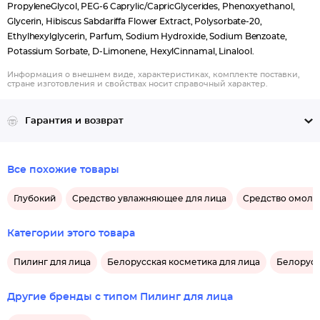
PropyleneGlycol, PEG-6 Caprylic/CapricGlycerides, Phenoxyethanol,
Glycerin, Hibiscus Sabdariffa Flower Extract, Polysorbate-20,
Ethylhexylglycerin, Parfum, Sodium Hydroxide, Sodium Benzoate,
Potassium Sorbate, D-Limonene, HexylCinnamal, Linalool.
Информация о внешнем виде, характеристиках, комплекте поставки,
стране изготовления и свойствах носит справочный характер.
Гарантия и возврат
Все похожие товары
Глубокий
Средство увлажняющее для лица
Средство омола
Категории этого товара
Пилинг для лица
Белорусская косметика для лица
Белорусс
Другие бренды с типом Пилинг для лица