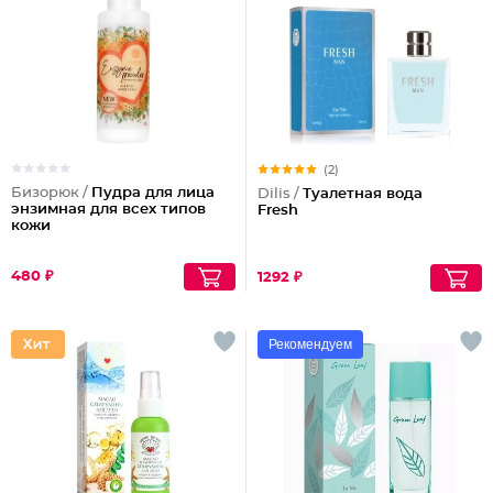
(2)
Бизорюк /
Пудра для лица
Dilis /
Туалетная вода
энзимная для всех типов
Fresh
кожи
480 ₽
1292 ₽
Рекомендуем