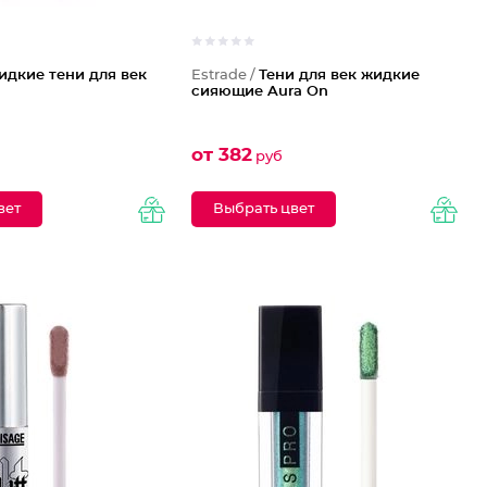
идкие тени для век
Estrade /
Тени для век жидкие
сияющие Aura On
от 382
руб
вет
Выбрать цвет