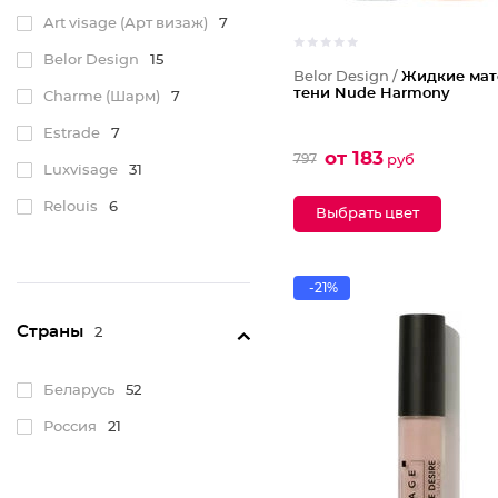
Art visage (Арт визаж)
7
Belor Design
15
Belor Design /
Жидкие мат
тени Nude Harmony
Charme (Шарм)
7
Estrade
7
от 183
797
руб
Luxvisage
31
Relouis
6
Выбрать цвет
-21%
Страны
2
Беларусь
52
Россия
21