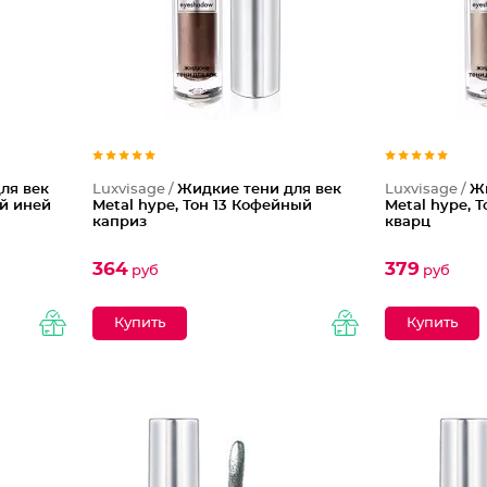
ля век
Luxvisage /
Жидкие тени для век
Luxvisage /
Ж
ый иней
Metal hype, Тон 13 Кофейный
Metal hype, 
каприз
кварц
364
379
руб
руб