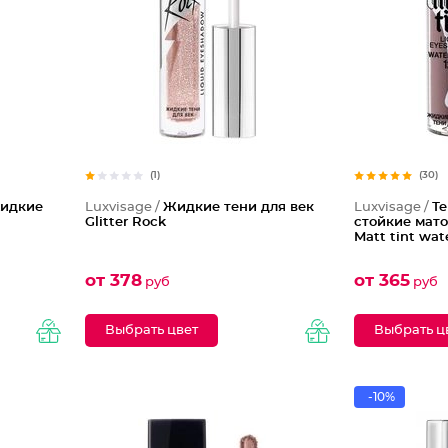
(1)
(30)
жидкие
Luxvisage /
Жидкие тени для век
Luxvisage /
Те
Glitter Rock
стойкие мат
Matt tint wat
от 378
от 365
руб
руб
Выбрать цвет
Выбрать ц
-10%