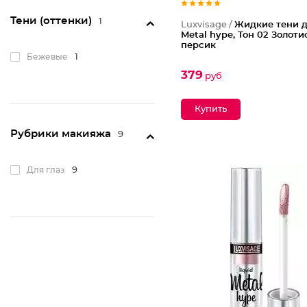
Тени (оттенки)
1
Luxvisage /
Жидкие тени д
Metal hype, Тон 02 Золот
персик
Бежевые
1
379
руб
Рубрики макияжа
9
Для глаз
9