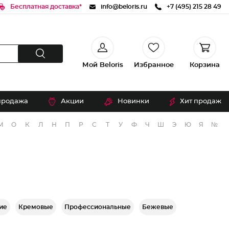
Бесплатная доставка*
info@beloris.ru
+7 (495) 215 28 49
Мой Beloris
Избранное
Корзина
продажа
Акции
Новинки
Хит продаж
М
О
К
Л
Н
П
Р
С
Т
У
Ф
Ч
Ш
Э
Ю
Я
№
ие
Кремовые
Профессиональные
Бежевые