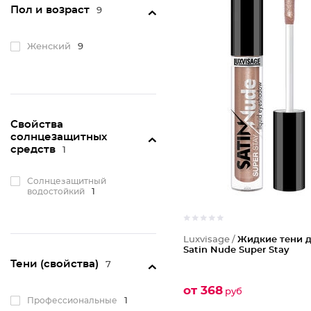
Пол и возраст
9
Женский
9
Свойства
солнцезащитных
средств
1
Солнцезащитный
водостойкий
1
Luxvisage /
Жидкие тени д
Satin Nude Super Stay
Тени (свойства)
7
от 368
руб
Профессиональные
1