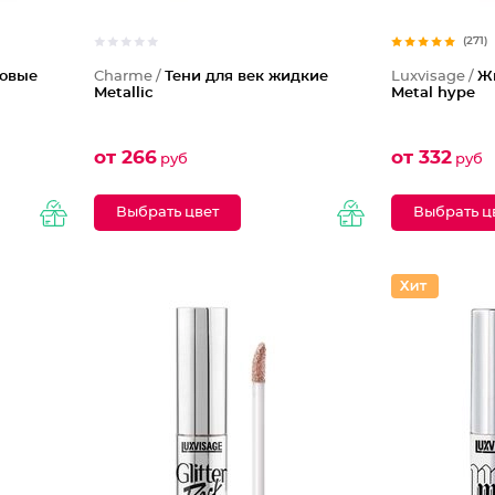
(271)
овые
Charme /
Тени для век жидкие
Luxvisage /
Ж
Metallic
Metal hype
от 266
от 332
руб
руб
Выбрать цвет
Выбрать ц