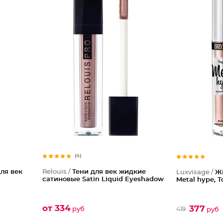
(4)
ля век
Relouis /
Тени для век жидкие
Luxvisage /
Ж
сатиновые Satin Liquid Eyeshadow
Metal hype, 
от 334
377
руб
419
руб