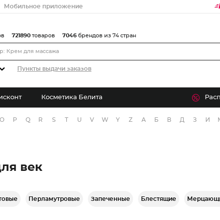
Мобильное приложение
ов
721890
товаров
7046
брендов из 74 стран
Пункты выдачи заказов
исконт
Косметика Белита
Рас
O
P
Q
R
S
T
U
V
W
Y
Z
А
Б
В
Д
З
И
ля век
товые
Перламутровые
Запеченные
Блестящие
Мерцающ