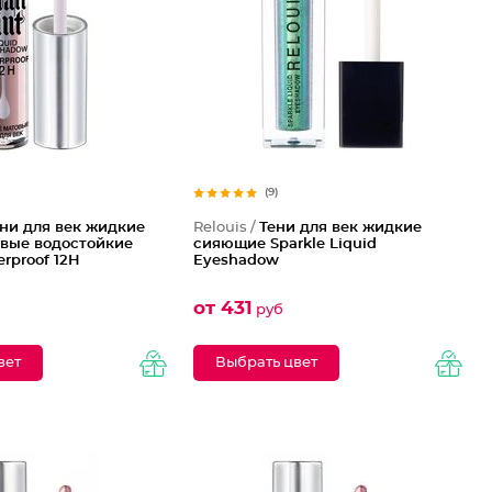
(9)
ни для век жидкие
Relouis /
Тени для век жидкие
овые водостойкие
сияющие Sparkle Liquid
erproof 12H
Eyeshadow
от 431
руб
вет
Выбрать цвет