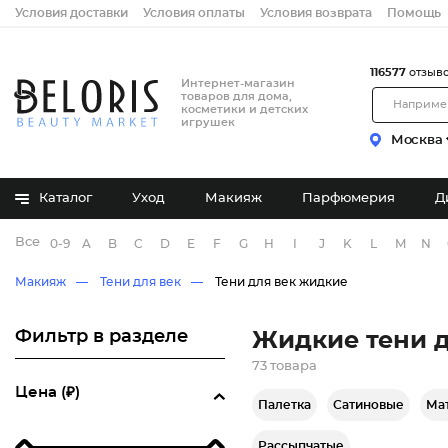
Условия доставки
Условия оплаты
Условия возврата
Помощь
116577
отзыв
Интернет-магазин
товаров для дома,
косметики и детских
игрушек
Москва
Каталог
Уход
Макияж
Парфюмерия
Д
Все бренды
0-9
A
B
C
D
E
F
G
H
I
J
K
L
M
N
Макияж
Тени для век
Тени для век жидкие
Фильтр в разделе
Жидкие тени д
73 товара
Цена (₽)
Палетка
Сатиновые
Ма
Рассыпчатые