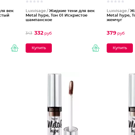
ля век
Luxvisage /
Жидкие тени для век
Luxvisage /
Ж
истый
Metal hype, Тон 01 Искристое
Metal hype, 
шампанское
жемчуг
332
379
343
руб
руб