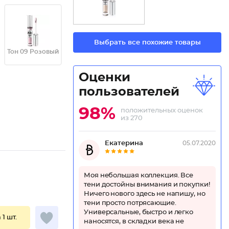
Выбрать все похожие товары
Тон 09 Розовый
Оценки
пользователей
98%
положительных оценок
из 270
Екатерина
05.07.2020
Моя небольшая коллекция. Все
тени достойны внимания и покупки!
Ничего нового здесь не напишу, но
тени просто потрясающие.
Универсальные, быстро и легко
 1 шт.
наносятся, в складки века не