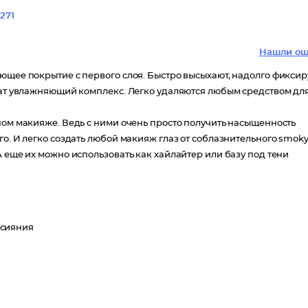
271
Нашли ош
ющее покрытие с первого слоя. Быстро высыхают, надолго фиксир
ржат увлажняющий комплекс. Легко удаляются любым средством дл
ном макияже. Ведь с ними очень просто получить насыщенность
го. И легко создать любой макияж глаз от соблазнительного smok
А еще их можно использовать как хайлайтер или базу под тени
 сияния