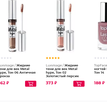
Жидкие
Жидкие
uxvisage /
Жидкие
Luxvisage /
Жидкие
TopFace
ени для век Metal
тени для век Metal
ногтей 
ype, Тон 06 Античная
hype, Тон 02
Тон 14
ронза
Золотистый персик
62 ₽
373 ₽
188 ₽