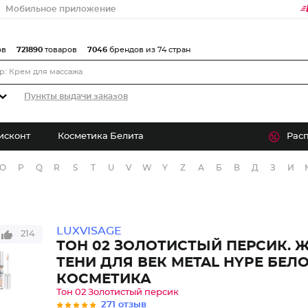
Мобильное приложение
ов
721890
товаров
7046
брендов из 74 стран
Пункты выдачи заказов
исконт
Косметика Белита
Рас
O
P
Q
R
S
T
U
V
W
Y
Z
А
Б
В
Д
З
И
LUXVISAGE
214
ТОН 02 ЗОЛОТИСТЫЙ ПЕРСИК. 
ТЕНИ ДЛЯ ВЕК METAL HYPE БЕЛ
КОСМЕТИКА
Тон 02 Золотистый персик
271 отзыв