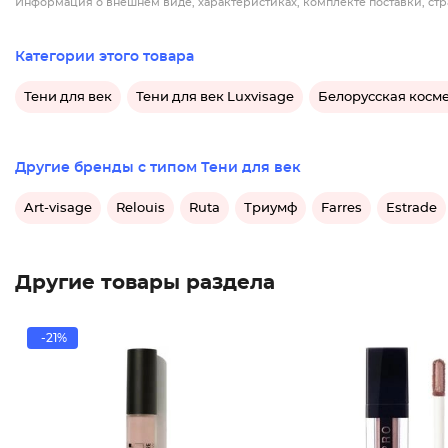
Информация о внешнем виде, характеристиках, комплекте поставки, стр
Категории этого товара
Тени для век
Тени для век Luxvisage
Белорусская косме
Другие бренды с типом Тени для век
Art-visage
Relouis
Ruta
Триумф
Farres
Estrade
Другие товары раздела
-21%