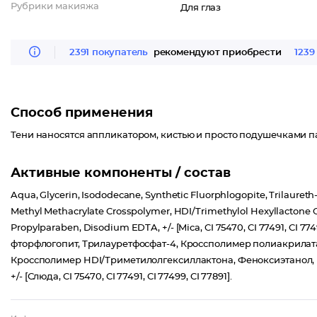
Рубрики макияжа
Для глаз
2391 покупатель
рекомендуют приобрести
1239
Способ применения
Тени наносятся аппликатором, кистью и просто подушечками п
Активные компоненты / состав
Aqua, Glycerin, Isododecane, Synthetic Fluorphlogopite, Trilaureth-
Methyl Methacrylate Crosspolymer, HDI/Trimethylol Hexyllactone
Propylparaben, Disodium EDTA, +/- [Mica, CI 75470, CI 77491, CI 
фторфлогопит, Трилауретфосфат-4, Кроссполимер полиакрилата
Кроссполимер HDI/Триметилолгексиллактона, Феноксиэтанол,
+/- [Слюда, CI 75470, CI 77491, CI 77499, CI 77891].