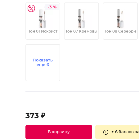
-3 %
Тон 01 Искрист
Тон 07 Кремовы
Тон 08 Серебри
Показать
еще 6
373 ₽
+
6 баллов
за
В корзину