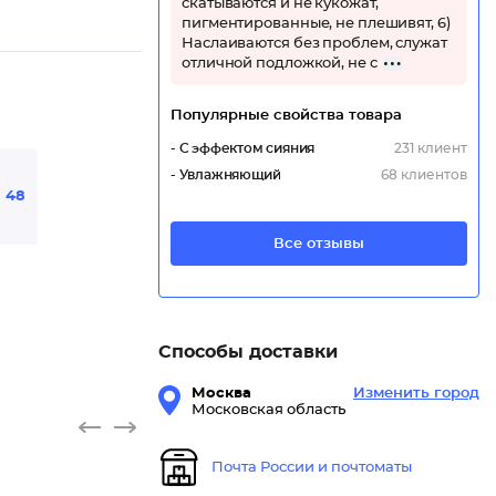
скатываются и не кукожат,
пигментированные, не плешивят, 6)
Наслаиваются без проблем, служат
отличной подложкой, не с
Популярные свойства товара
- С эффектом сияния
231 клиент
- Увлажняющий
68 клиентов
48
Все отзывы
Способы доставки
Москва
Изменить город
Московская область
Почта России и почтоматы