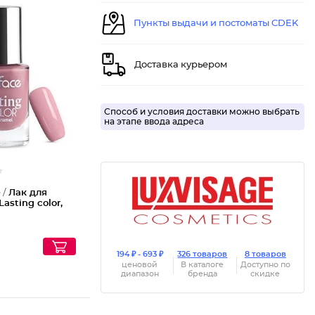
Пункты выдачи и постоматы CDEK
Доставка курьером
Лак для
Способ и условия доставки можно выбрать
на этапе ввода адреса
 /
Лак для
Lasting color,
194 ₽ - 693 ₽
326 товаров
8 товаров
ценовой
В каталоге
Доступно по
диапазон
бренда
скидке