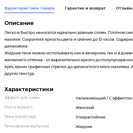
Характеристики товара
Гарантия и возврат
Отзывы
Описание
Легко и быстро наносятся идеально ровным слоем. Плотное сия
макияж. Сохраняют яркость цвета и сияния до 12 часов. Соде
демакияжа.
Жидкие тени можно использовать как в вечернем, так и в днев
желаемого оттенка - от выразительно-яркого до полупрозрачно
eyes, ярких графичных стрелок до деликатного моно макияжа. 
других текстур.
Характеристики
Эффект для кожи
Увлажняющий /
С эффектом
Пол и возраст
Женский
Тени (свойства)
Ультрастойкие
Тени (форма выпуска)
Жидкие