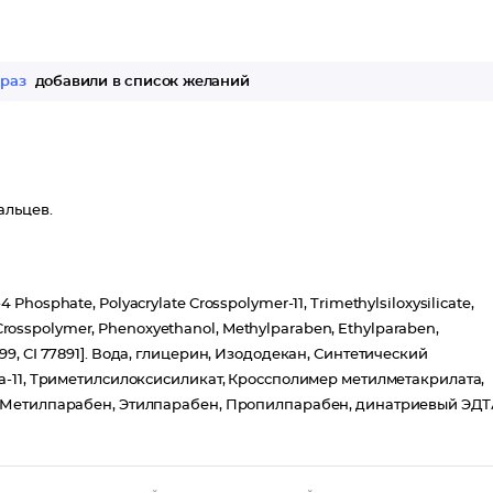
 раз
добавили в список желаний
альцев.
4 Phosphate, Polyacrylate Crosspolymer-11, Trimethylsiloxysilicate,
 Crosspolymer, Phenoxyethanol, Methylparaben, Ethylparaben,
77499, CI 77891]. Вода, глицерин, Изододекан, Синтетический
-11, Триметилсилоксисиликат, Кроссполимер метилметакрилата,
 Метилпарабен, Этилпарабен, Пропилпарабен, динатриевый ЭДТ