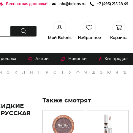
Бесплатная доставка*
info@beloris.ru
+7 (495) 215 28 49
Мой Beloris
Избранное
Корзина
продажа
Акции
Новинки
Хит продаж
М
О
К
Л
Н
П
Р
С
Т
У
Ф
Ч
Ш
Э
Ю
Я
№
Также смотрят
ЖИДКИЕ
ОРУССКАЯ