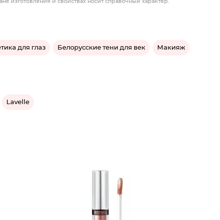
ане изготовления и свойствах носит справочный характер.
тика для глаз
Белорусские тени для век
Макияж
Lavelle
Жидкие