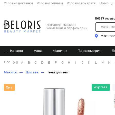
Условия доставки
Условия оплаты
Условия возврата
Помощь
116577
отзыв
Интернет-магазин
косметики и парфюмерии
Москва
Каталог
Уход
Макияж
Парфюмерия
Д
Все бренды
0-9
A
B
C
D
E
F
G
H
I
J
K
L
M
N
Макияж
Для век
Тени для век
express