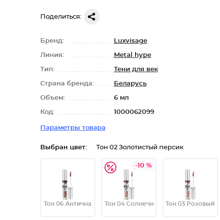
Поделиться:
Бренд:
Luxvisage
Линия:
Metal hype
Тип:
Тени для век
Страна бренда:
Беларусь
Объем:
6 мл
Код:
1000062099
Параметры товара
Выбран цвет:
Тон 02 Золотистый персик
-10 %
Тон 06 Антична
Тон 04 Солнечн
Тон 03 Розовый