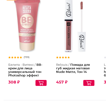
Помада
(739)
Белита - Витекс /
ВВ-
Relouis /
Помада для
L
крем для лица
губ жидкая матовая
т
универсальный тон
Nude Matte, Тон 14
h
Photoshop эффект
б
Young Spf 15
308 ₽
457 ₽
3