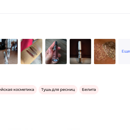
Еще
ейская косметика
Тушь для ресниц
Белита