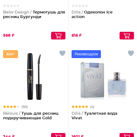
Belor Design /
Термотушь для
Dilis /
Одеколон Ice
ресниц Бургунди
action
568 ₽
616 ₽
Рекомендуем
(50)
(4)
Relouis /
Тушь для ресниц
Dilis /
Туалетная вода
подкручивающая Gold
Vivat
344 ₽
1601 ₽