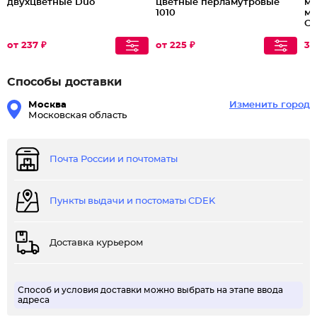
двухцветные Duo
цветные перламутровые
мо
1010
мо
Св
от 237 ₽
от 225 ₽
37
Способы доставки
Москва
Изменить город
Московская область
Почта России и почтоматы
Пункты выдачи и постоматы CDEK
Доставка курьером
Способ и условия доставки можно выбрать на этапе ввода
адреса