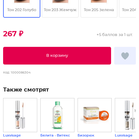
Тон 202 Голубо
Тон 203 Жемчуж
Тон 205 Зелена
Тон 204
267 ₽
+
5 баллов
за 1 шт.
В корзину
Код:
1000086304
Также смотрят
Luxvisage
Белита - Витекс
Бизорюк
Luxvisage