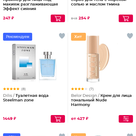
макияж разглаживающая
солью и маслом тмина
Эффект сияния
247 ₽
254 ₽
849
Рекомендуем
(8)
(7)
Dilis /
Туалетная вода
Belor Design /
Крем для лица
Steelman zone
тональный Nude
Harmony
1449 ₽
от 427 ₽