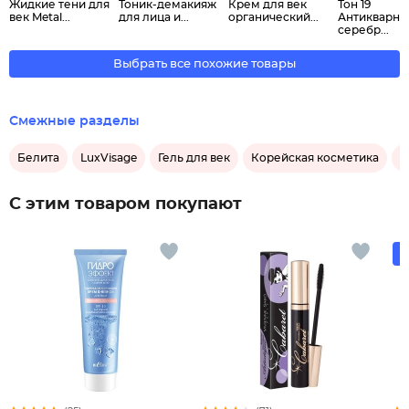
Жидкие тени для
Тоник-демакияж
Крем для век
Тон 19
век Metal...
для лица и...
органический...
Антикварно
серебр...
Выбрать все похожие товары
Смежные разделы
Белита
LuxVisage
Гель для век
Корейская косметика
Б
С этим товаром покупают