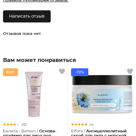
Правила публикации отзывов*
Написать отзыв
Отзывов пока нет
Вам может понравиться
-70%
(12)
(4)
Белита - Витекс /
Основа-
Elfora /
Антицеллюлитный
праймер для лица под
скраб для тела с морской