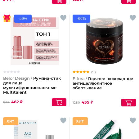
-59%
-66%
(9)
Belor Design /
Румяна-стик
Elfora /
Горячее шоколадное
для лица
антицеллюлитное
мультифункциональные
обертывание
Multitalent
462 ₽
435 ₽
1128
1280