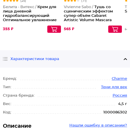
(25)
(71)
Белита - Витекс /
Крем для
Vivienne Sabo /
Тушь со
Тр
лица дневной
сценическим эффектом
Se
гидробалансирующий
супер-объём Cabaret
Оптимальное увлажнение
Artistic Volume Mascara
для жирной и
№1
комбинированной кожи
355 ₽
565 ₽
54
Гидроэффект Spf 15
Характеристики товара
Бренд:
Charme
Тип:
Тени для век
Страна бренда:
Россия
Вес:
4,5 г
Код:
1000086302
Описание
Нашли ошибку в описании?