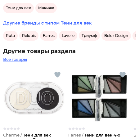
Тени для век
Макияж
Другие бренды с типом Тени для век
Ruta
Relouis
Farres
Lavelle
Триумф
Belor Design
E
Другие товары раздела
Все товары
Charme /
Тени для век
Farres /
Тени для век 4-х
Би