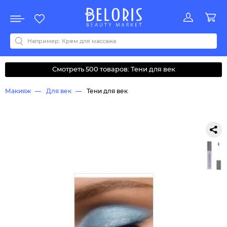
Распродажа
Акции
Новинки
Хит продаж
Все бренды
0-9
A
B
C
D
E
F
G
H
I
J
K
L
M
N
O
P
Q
R
S
T
U
V
W
Y
Z
А
Б
В
Д
З
И
М
О
К
Л
Н
П
Р
С
Т
У
Ф
Ч
Смотреть 500 товаров: Тени для век
Макияж
Для век
Тени для век