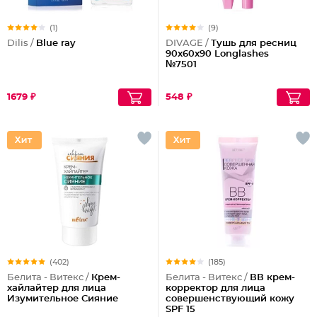
(1)
(9)
Dilis /
Blue ray
DIVAGE /
Тушь для ресниц
90x60x90 Longlashes
№7501
1679 ₽
548 ₽
(402)
(185)
Белита - Витекс /
Крем-
Белита - Витекс /
ВВ крем-
хайлайтер для лица
корректор для лица
Изумительное Сияние
совершенствующий кожу
SPF 15