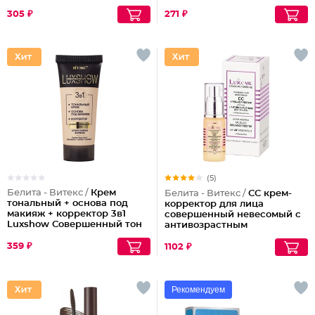
305 ₽
271 ₽
(5)
Белита - Витекс /
Крем
Белита - Витекс /
СС крем-
тональный + основа под
корректор для лица
макияж + корректор 3в1
совершенный невесомый с
Luxshow Совершенный тон
антивозрастным
универсальный
действием
359 ₽
1102 ₽
Рекомендуем