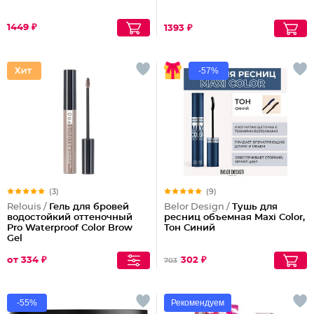
1449 ₽
1393 ₽
-57%
(3)
(9)
Relouis /
Гель для бровей
Belor Design /
Тушь для
водостойкий оттеночный
ресниц объемная Maxi Color,
Pro Waterproof Color Brow
Тон Синий
Gel
от 334 ₽
302 ₽
703
-55%
Рекомендуем