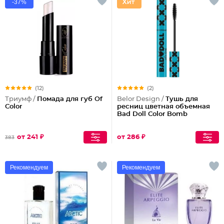
-37%
(12)
(2)
Триумф /
Помада для губ Of
Belor Design /
Тушь для
Color
ресниц цветная объемная
Bad Doll Color Bomb
от 241 ₽
от 286 ₽
383
Рекомендуем
Рекомендуем