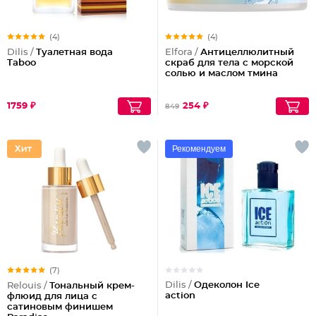
(4)
(4)
Dilis /
Туалетная вода
Elfora /
Антицеллюлитный
Taboo
скраб для тела с морской
солью и маслом тмина
1759 ₽
254 ₽
849
Рекомендуем
(7)
Dilis /
Одеколон Ice
Relouis /
Тональный крем-
action
флюид для лица c
сатиновым финишем