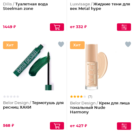
Dilis /
Туалетная вода
Luxvisage /
Жидкие тени для
Steelman zone
век Metal hype
1449 ₽
от 332 ₽
(7)
Belor Design /
Термотушь для
Belor Design /
Крем для лица
ресниц ХАКИ
тональный Nude
Harmony
568 ₽
от 427 ₽