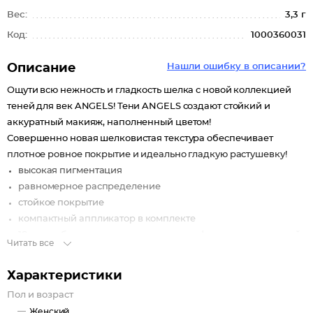
Вес:
3,3 г
Код:
1000360031
Описание
Нашли ошибку в описании?
Ощути всю нежность и гладкость шелка с новой коллекцией
теней для век ANGELS! Тени ANGELS создают стойкий и
аккуратный макияж, наполненный цветом!
Совершенно новая шелковистая текстура обеспечивает
плотное ровное покрытие и идеально гладкую растушевку!
высокая пигментация
равномерное распределение
стойкое покрытие
компактный аппликатор в комплекте
18 востребованных оттенков с разным финишем: сатиновый
Читать все
и матовый.
Характеристики
В составе:
рисовая пудра улучшает сцепление пигментов с кожей, и
Пол и возраст
тем самым увеличивает стойкость покрытия.
Женский