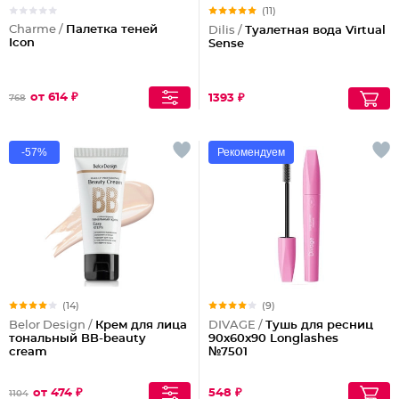
(11)
Charme /
Палетка теней
Dilis /
Туалетная вода Virtual
Icon
Sense
от 614 ₽
1393 ₽
768
-57%
Рекомендуем
(14)
(9)
Belor Design /
Крем для лица
DIVAGE /
Тушь для ресниц
тональный BB-beauty
90x60x90 Longlashes
cream
№7501
от 474 ₽
548 ₽
1104