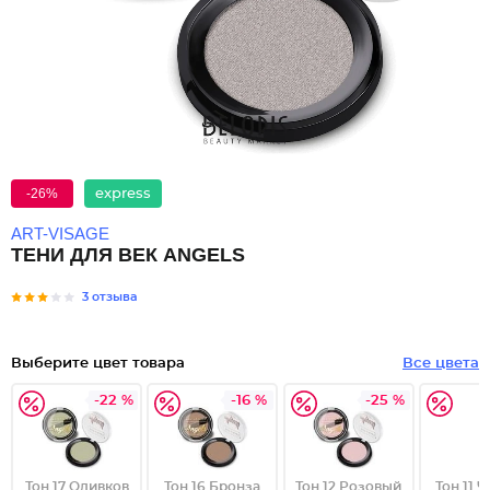
-26%
express
ART-VISAGE
ТЕНИ ДЛЯ ВЕК ANGELS
3 отзыва
Выберите цвет товара
Все цвета
-22 %
-16 %
-25 %
Тон 17 Оливков
Тон 16 Бронза
Тон 12 Розовый
Тон 11 