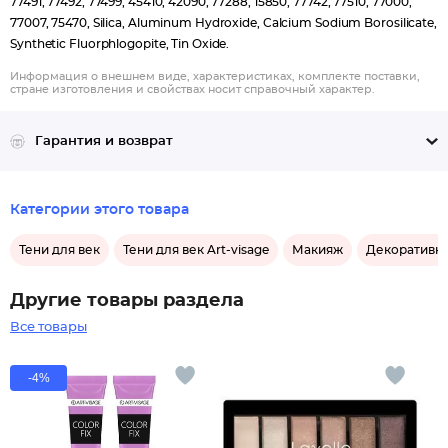
77491, 77492, 77499, 45410, 42090, 77288, 15850, 77742, 77510, 77000,
77007, 75470, Silica, Aluminum Hydroxide, Calcium Sodium Borosilicate,
Synthetic Fluorphlogopite, Tin Oxide.
Информация о внешнем виде, характеристиках, комплекте поставки,
стране изготовления и свойствах носит справочный характер.
Гарантия и возврат
Категории этого товара
Тени для век
Тени для век Art-visage
Макияж
Декоративна
Другие товары раздела
Все товары
-4%