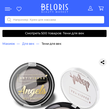
Распродажа
Акции
Новинки
Хит продаж
Все бренды
0-9
A
B
C
D
E
F
G
H
I
J
K
L
M
N
O
P
Q
R
S
T
U
V
W
Y
Z
А
Б
В
Д
З
И
М
О
К
Л
Н
П
Р
С
Т
У
Ф
Ч
Смотреть 500 товаров: Тени для век
Макияж
Для век
Тени для век