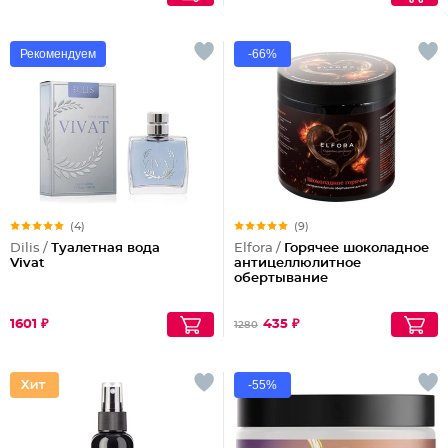
Рекомендуем
-66%
(4)
(9)
Dilis /
Туалетная вода
Elfora /
Горячее шоколадное
Vivat
антицеллюлитное
обертывание
1601 ₽
435 ₽
1280
-55%