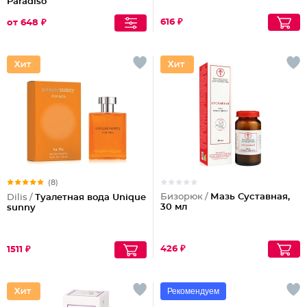
Paradiso
616 ₽
от 648 ₽
(8)
Бизорюк /
Мазь Суставная,
Dilis /
Туалетная вода Unique
30 мл
sunny
426 ₽
1511 ₽
Рекомендуем