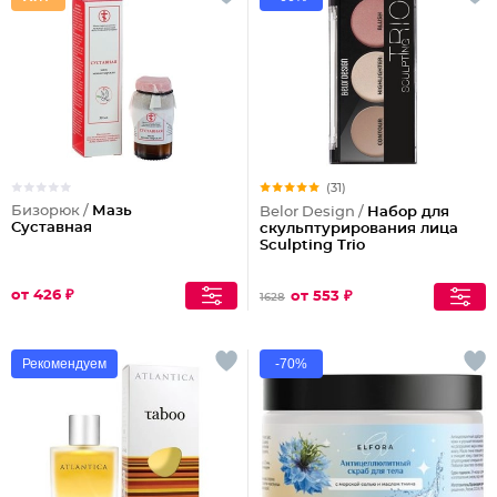
(31)
Бизорюк /
Мазь
Belor Design /
Набор для
Суставная
скульптурирования лица
Sculpting Triо
от 426 ₽
от 553 ₽
1628
Рекомендуем
-70%