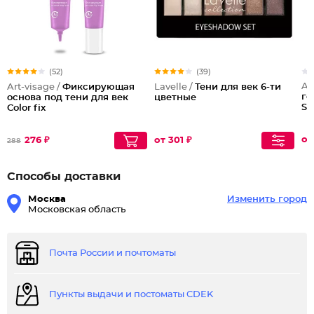
(52)
(39)
Ar
Art-visage /
Фиксирующая
Lavelle /
Тени для век 6-ти
ге
основа под тени для век
цветные
Sh
Color fix
от
276 ₽
от 301 ₽
288
Способы доставки
Москва
Изменить город
Московская область
Почта России и почтоматы
Пункты выдачи и постоматы CDEK