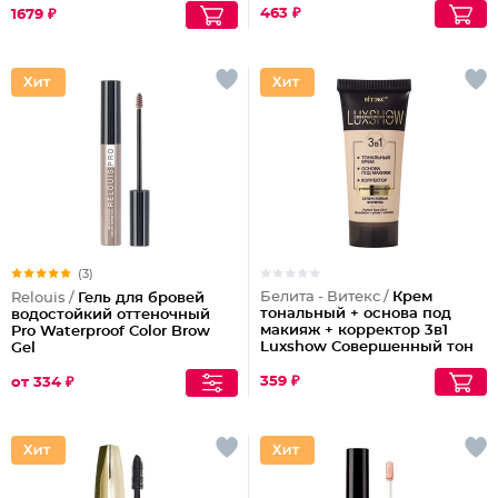
463 ₽
1679 ₽
(3)
Белита - Витекс /
Крем
Relouis /
Гель для бровей
тональный + основа под
водостойкий оттеночный
макияж + корректор 3в1
Pro Waterproof Color Brow
Luxshow Совершенный тон
Gel
универсальный
359 ₽
от 334 ₽