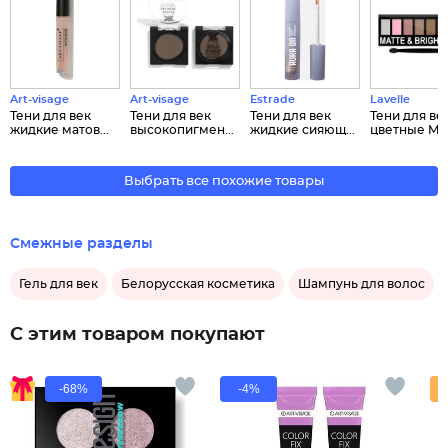
Art-visage
Art-visage
Estrade
Lavelle
Тени для век
Тени для век
Тени для век
Тени для ве
жидкие матов...
высокопигмен...
жидкие сияющ...
цветные Matt
Выбрать все похожие товары
Смежные разделы
Гель для век
Белорусская косметика
Шампунь для волос
С этим товаром покупают
-68%
-4%