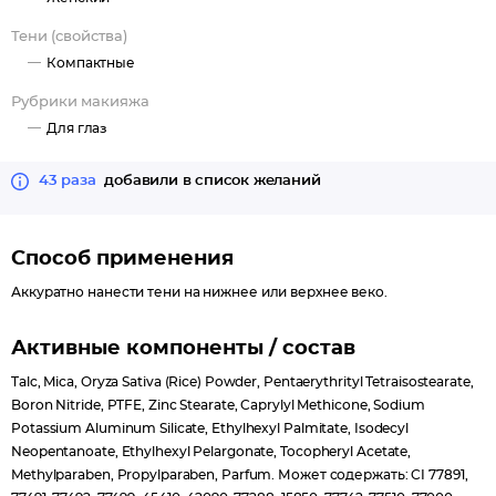
витамин Е защищает от вредного воздействия окружающей
Тени (свойства)
среды, помогает сохранить молодость кожи.
Компактные
Рубрики макияжа
Для глаз
43 раза
добавили в список желаний
Способ применения
Аккуратно нанести тени на нижнее или верхнее веко.
Активные компоненты / состав
Talc, Mica, Oryza Sativa (Rice) Powder, Pentaerythrityl Tetraisostearate,
Boron Nitride, PTFE, Zinc Stearate, Caprylyl Methicone, Sodium
Potassium Aluminum Silicate, Ethylhexyl Palmitate, Isodecyl
Neopentanoate, Ethylhexyl Pelargonate, Tocopheryl Acetate,
Methylparaben, Propylparaben, Parfum. Может содержать: CI 77891,