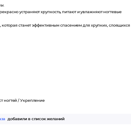
ны.
рекрасно устраняют хрупкость, питают и увлажняют ногтевые
e, которая станет эффективным спасением для хрупких, слоящихся
ст ногтей /
Укрепление
аза
добавили в список желаний