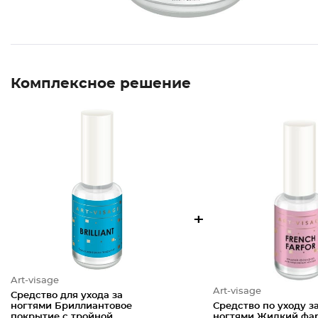
Комплексное решение
+
Art-visage
Art-visage
Средство для ухода за
ногтями Бриллиантовое
Средство по уходу з
покрытие с тройной
ногтями Жидкий фа