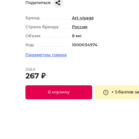
Поделиться:
Бренд:
Art-visage
Страна бренда:
Россия
Объем:
8 мл
Код:
1000034974
Параметры товара
339 ₽
267 ₽
+
5 баллов
за
В корзину