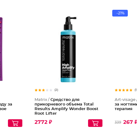
-21%
(2)
(1
Matrix /
Средство для
Art-visage 
оду за
прикорневого объема Total
за ногтям
вое
Results Amplify Wonder Boost
терапия
Root Lifter
2772 ₽
267 
339