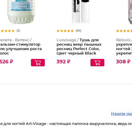
(2)
(66)
елита - Витекс /
Luxvisage /
Тушь для
Relouis 
альзам-стимулятор
ресниц веер пышных
укрепл
ля улучшения роста
ресниц Perfect Color,
ногтей
олос
Цвет черный Black
укрепи
526 ₽
392 ₽
308 ₽
Нашли ош
 для ногтей Art-Visage - настоящая палочка-выручалочка, ведь о