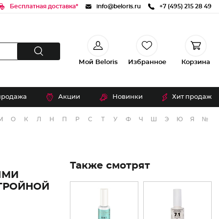
Бесплатная доставка*
info@beloris.ru
+7 (495) 215 28 49
Мой Beloris
Избранное
Корзина
продажа
Акции
Новинки
Хит продаж
М
О
К
Л
Н
П
Р
С
Т
У
Ф
Ч
Ш
Э
Ю
Я
№
Также смотрят
ЯМИ
ТРОЙНОЙ