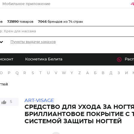
Мобильное приложение
ов
721890
товаров
7046
брендов из 74 стран
Пункты выдачи заказов
исконт
Косметика Белита
Рас
O
P
Q
R
S
T
U
V
W
Y
Z
А
Б
В
Д
З
И
гтей
ART-VISAGE
5
СРЕДСТВО ДЛЯ УХОДА ЗА НОГТ
БРИЛЛИАНТОВОЕ ПОКРЫТИЕ С 
СИСТЕМОЙ ЗАЩИТЫ НОГТЕЙ