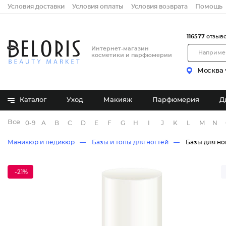
Условия доставки
Условия оплаты
Условия возврата
Помощь
116577
отзыв
Интернет-магазин
косметики и парфюмерии
Москва
Каталог
Уход
Макияж
Парфюмерия
Д
Все бренды
0-9
A
B
C
D
E
F
G
H
I
J
K
L
M
N
Маникюр и педикюр
Базы и топы для ногтей
Базы для но
-21%