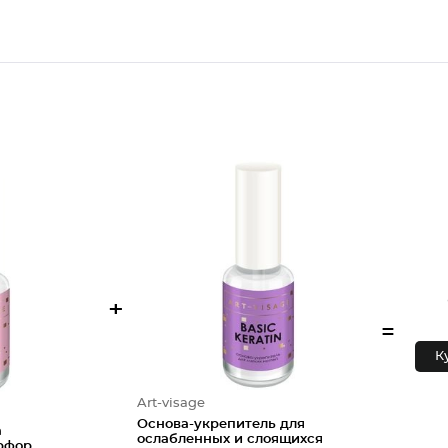
+
=
К
Art-visage
Основа-укрепитель для
а
ослабленных и слоящихся
рфор