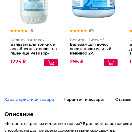
(9)
(17)
Белита - Витекс /
Белита - Витекс /
Б
Бальзам для тонких и
Бальзам для волос
Б
ослабленных волос на
восстановительный
д
пшенице Ревивор-
Ревивор 2A
в
объем 2F
1225 ₽
295 ₽
1
Характеристики товара
Гарантия и возврат
Отзывы
Описание
Мечтаете о крепких и длинных ногтях? Бриллиантовое покрытие
способно на долгое время сохранить маникюр свежим.