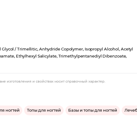
l Glycol / Trimellitic, Anhydride Copolymer, Isopropyl Alcohol, Acetyl
namate, Ethylhexyl Salicylate, Trimethylpentanediyl Dibenzoate,
ане изготовления и свойствах носит справочный характер.
ля ногтей
Топы для ногтей
Базы и топы для ногтей
Лечеб