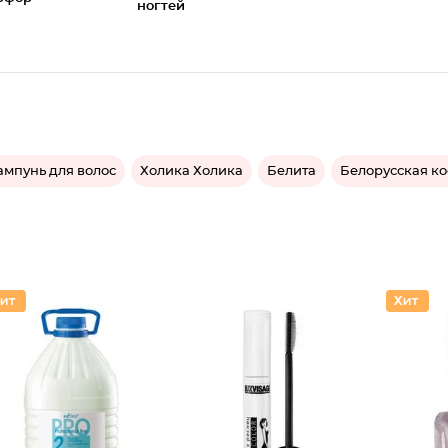
ногтей
мпунь для волос
Холика Холика
Белита
Белорусская к
Тушь дл