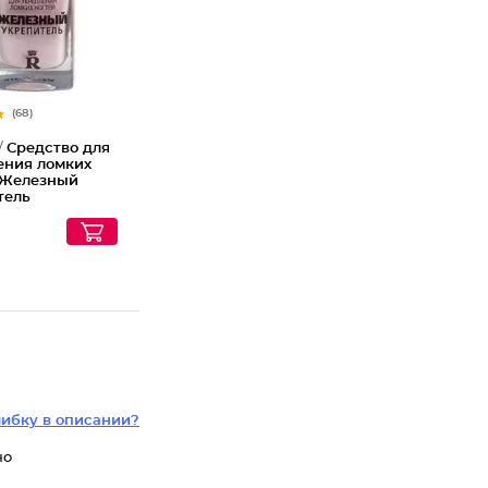
(68)
/
Средство для
ения ломких
 Железный
тель
ибку в описании?
но