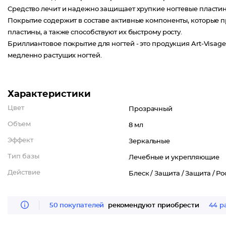
Средство лечит и надежно защищает хрупкие ногтевые пласти
Покрытие содержит в составе активные компоненты, которые п
пластины, а также способствуют их быстрому росту.
Бриллиантовое покрытие для ногтей - это продукция Art-Visag
медленно растущих ногтей.
Характеристики
Цвет
Прозрачный
Объем
8 мл
Эффект
Зеркальные
Тип базы
Лечебные и укрепляющие
Действие
Блеск /
Защита /
Защита /
Ро
50 покупателей
рекомендуют приобрести
44 р