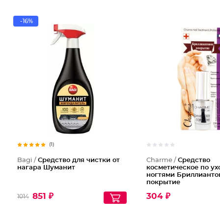
-16%
(1)
Bagi /
Средство для чистки от
Charme /
Средство
нагара Шуманит
косметическое по ух
ногтями Бриллианто
покрытие
851 ₽
304 ₽
1014