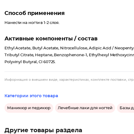
Способ применения
Нанести на ногти в 1-2 слоя.
Активные компоненты / состав
Ethyl Acetate, Butyl Acetate, Nitrocellulose, Adipic Acid / Neopenty
Tributyl Citrate, Heptane, Benzophenone-1, Ethylhexyl Methoxycin
Polyvinyl Butyral, CI 60725.
Информация о внешнем виде, характеристиках, комплекте поставки, стр
Категории этого товара
Маникюр и педикюр
Лечебные лаки для ногтей
Базы д
Другие товары раздела