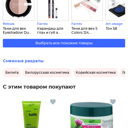
Relouis
Farres
Farres
Art-visage
Тени для век
Карандаш для
Тени для век 5
Тон 58
Eyeshadow Du...
глаз и губ а...
Colors 124...
Выбрать все похожие товары
Смежные разделы
Белита
Белорусская косметика
Корейская косметика
Гел
С этим товаром покупают