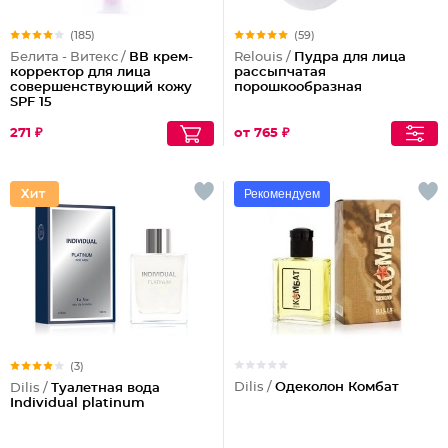
(185)
(59)
Белита - Витекс /
ВВ крем-
Relouis /
Пудра для лица
корректор для лица
рассыпчатая
совершенствующий кожу
порошкообразная
SPF 15
271 ₽
от 765 ₽
Рекомендуем
(3)
Dilis /
Одеколон Комбат
Dilis /
Туалетная вода
Individual platinum