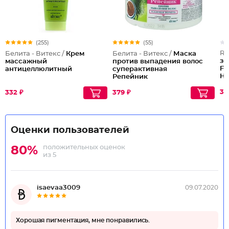
(255)
(55)
Re
Белита - Витекс /
Крем
Белита - Витекс /
Маска
зе
массажный
против выпадения волос
Fa
антицеллюлитный
суперактивная
Нь
Репейник
311
332 ₽
379 ₽
Оценки пользователей
положительных оценок
80%
из 5
isaevaa3009
09.07.2020
Хорошая пигментация, мне понравились.