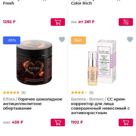
Fresh
Color Rich
1292 ₽
от 261 ₽
358
-66%
(9)
(5)
Elfora /
Горячее шоколадное
Белита - Витекс /
СС крем-
антицеллюлитное
корректор для лица
обертывание
совершенный невесомый с
антивозрастным
действием
435 ₽
1102 ₽
1280