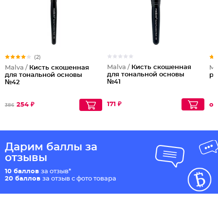
(2)
Malva /
Кисть скошенная
Malva /
Кисть скошенная
Ma
для тональной основы
для тональной основы
ра
№41
№42
171 ₽
254 ₽
от
386
Дарим баллы за
отзывы
10 баллов
за отзыв*
20 баллов
за отзыв с фото товара