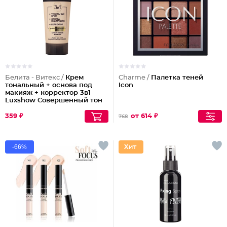
Белита - Витекс /
Крем
Charme /
Палетка теней
тональный + основа под
Icon
макияж + корректор 3в1
Luxshow Совершенный тон
универсальный
359 ₽
от 614 ₽
768
-66%