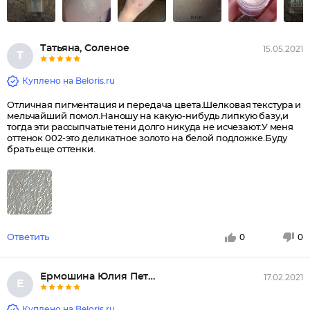
Татьяна, Соленое
15.05.2021
Т
Куплено на Beloris.ru
Отличная пигментация и передача цвета.Шелковая текстура и
мельчайший помол.Наношу на какую-нибудь липкую базу,и
тогда эти рассыпчатые тени долго никуда не исчезают.У меня
оттенок 002-это деликатное золото на белой подложке.Буду
брать еще оттенки.
Ответить
0
0
Ермошина Юлия Петровна
17.02.2021
Е
Куплено на Beloris.ru