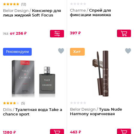
(12)
Charme /
Спрей для
Belor Design /
Консилер для
фиксации макияжа
лица жидкий Soft Focus
397 ₽
от 256 ₽
753
Рекомендуем
(5)
Belor Design /
Тушь Nude
Dilis /
Туалетная вода Take a
Harmony коричневая
chance sport
463 ₽
1380 ₽