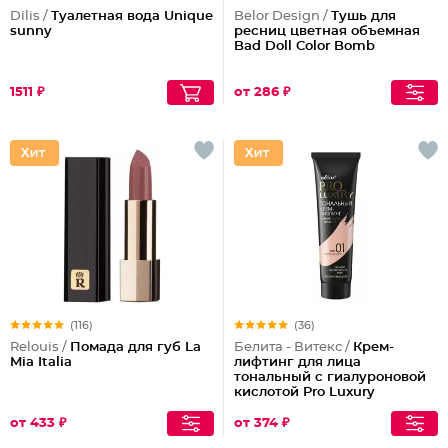
Dilis /
Туалетная вода Unique
Belor Design /
Тушь для
sunny
ресниц цветная объемная
Bad Doll Color Bomb
1511 ₽
от 286 ₽
(116)
(36)
Relouis /
Помада для губ La
Белита - Витекс /
Крем-
Mia Italia
лифтинг для лица
тональный с гиалуроновой
кислотой Pro Luxury
от 433 ₽
от 374 ₽