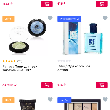
616 ₽
1563 ₽
Рекомендуем
(29)
Dilis /
Одеколон Ice
Farres /
Тени для век
action
запечённые 1107
616 ₽
от 250 ₽
-20%