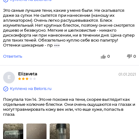
Это самые лучшие тени, какие у меня были. Не скатыватся
даже за сутки. Не сыпятся при нанесении (наношу их
апликатором). Очень легко растушевываются. Блеск
изумительный. Нет крупных блесток, поэтому они не смотрятся
дешево и безвкусно. Мягкие и шелковистые - никакго
дискомфорта ни при нанесении, ни в течении дня. Цена супер
для таких теней. Обязательно куплю себе всю палитру!
Оттенки шикарные - пр
Ответить
0
0
Еlizаvеtа
01.01.2021
Е
Куплено на Beloris.ru
Покупала тон 14. Это не похоже на тени, скорее выглядит как
отдельные колючие блестки. Они очень ощущаются на глазах и
могут травмировать кожу век или, что еще хуже, попасть в
глаза.