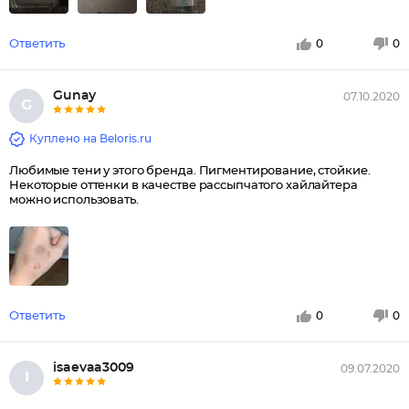
Ответить
0
0
Gunау
07.10.2020
G
Куплено на Beloris.ru
Любимые тени у этого бренда. Пигментирование, стойкие.
Некоторые оттенки в качестве рассыпчатого хайлайтера
можно использовать.
Ответить
0
0
isaevaa3009
09.07.2020
I