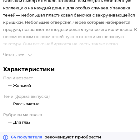
Большой выбор оттенков позволит вам создать собственную
коллекцию на каждый день и для особых случаев. Упаковка
теней — небольшая пластиковая баночка с закручивающейся
крышкой. Небольшие отверстия, через которые набирается
продукт, позволяют точно дозировать нужное его количество. К
несомненным плюсам теней нужно отнести их шелковую
текстуру. Они легко набираются на кисть, так же легко
переносятся на кожу, не пылят и не осыпаются в течение дня.
Читать все
Характеристики
Пол и возраст
Женский
Тени (форма выпуска)
Рассыпчатые
Рубрики макияжа
Для глаз
64 покупателя
рекомендуют приобрести