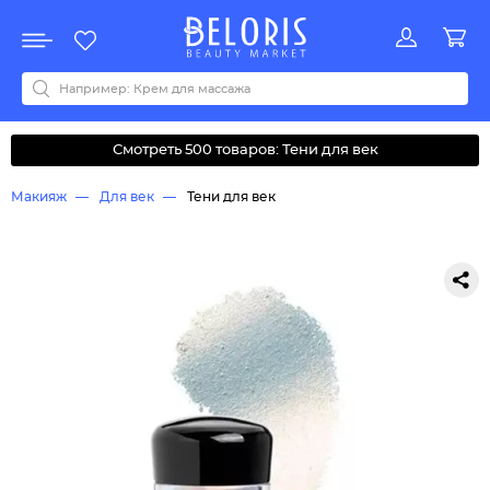
Распродажа
Акции
Новинки
Хит продаж
Все бренды
0-9
A
B
C
D
E
F
G
H
I
J
K
L
M
N
O
P
Q
R
S
T
U
V
W
Y
Z
А
Б
В
Д
З
И
М
О
К
Л
Н
П
Р
С
Т
У
Ф
Ч
Смотреть 500 товаров: Тени для век
Макияж
Для век
Тени для век