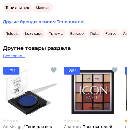
Тени для век
Макияж
Другие бренды с типом Тени для век
Relouis
Luxvisage
Триумф
Estrade
Ruta
Farres
Art
Другие товары раздела
Все товары
-17%
-20%
Art-visage /
Тени для век
Charme /
Палетка теней
Be